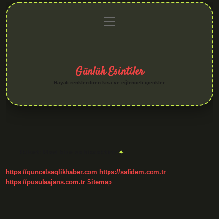
menüyü
Anasayfa
Gizlilik
Yasal
Hakkımızda
aç
Politikası
Uyarı
Günlük Esintiler
Hayatı renklendiren kısa ve eğlenceli içerikler.
Etiket:
Mavi bize ne hissettirir
https://guncelsaglikhaber.com
https://safidem.com.tr
https://pusulaajans.com.tr
Sitemap