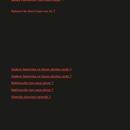
Banka transferleri saat kaça kadar ?
Temmuz 21, 2026
Hakkari’de Alevî köyü var mı ?
Temmuz 17, 2026
Son yorumlar
Sadece hapşırma ve burun akıntısı nedir ?
için
admin
Sadece hapşırma ve burun akıntısı nedir ?
için
Tiryaki
Nakliyeciler kaç para alıyor ?
için
admin
Nakliyeciler kaç para alıyor ?
için
Arife
Gümrük süreçleri nelerdir ?
için
admin