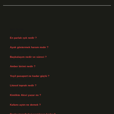
Sidebar
Son Yazılar
En parlak ışık nedir ?
Ağustos 6, 2026
Ayak göstermek haram mıdır ?
Ağustos 5, 2026
Başkalaşım nedir ve süreci ?
Ağustos 4, 2026
Amber birimi nedir ?
Ağustos 4, 2026
Yeşil pasaport ne kadar güçlü ?
Temmuz 29, 2026
Litosol toprak nedir ?
Temmuz 25, 2026
Kimlikte Alevi yazar mı ?
Temmuz 25, 2026
Kafamı açtın ne demek ?
Temmuz 23, 2026