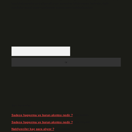
backlinkpanelicomtr@gmail.com
adresine bildirmeniz halinde, ilgili
içerikler yasal süre içerisinde sitemizden kaldırılacaktır.
Arama
Son Yorumlar
Sadece hapşırma ve burun akıntısı nedir ?
için
admin
Sadece hapşırma ve burun akıntısı nedir ?
için
Tiryaki
Nakliyeciler kaç para alıyor ?
için
admin