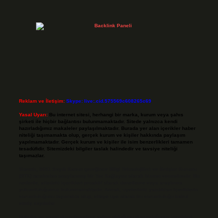
Reklam ve İletişim:
Skype: live:.cid.575569c608265c69
Yasal Uyarı:
Bu internet sitesi, herhangi bir marka, kurum veya şahıs
şirketi ile hiçbir bağlantısı bulunmamaktadır. Sitede yalnızca kendi
hazırladığımız makaleler paylaşılmaktadır. Burada yer alan içerikler haber
niteliği taşımamakta olup, gerçek kurum ve kişiler hakkında paylaşım
yapılmamaktadır. Gerçek kurum ve kişiler ile isim benzerlikleri tamamen
tesadüfidir. Sitemizdeki bilgiler taslak halindedir ve tavsiye niteliği
taşımazlar.
Sitemiz, 5651 Sayılı Kanun gereğince Bilgi Teknolojileri ve İletişim Kurumu
(BTK) tarafından onaylanmış bir Yer Sağlayıcı olarak hizmet vermektedir. Bu
nedenle, sitedeki içerikleri proaktif olarak denetleme veya araştırma
yükümlülüğümüz bulunmamaktadır. Ancak, üyelerimiz yazdıkları içeriklerin
sorumluluğunu taşımakta olup, siteye üye olarak bu sorumluluğu kabul
etmiş sayılırlar.
Hukuka ve yasal düzenlemelere aykırı olduğunu düşündüğünüz içerikleri,