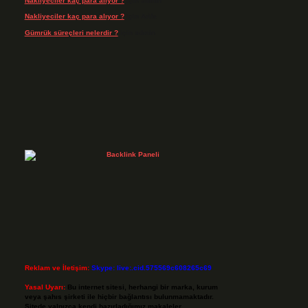
Nakliyeciler kaç para alıyor ?
için
admin
Nakliyeciler kaç para alıyor ?
için
Arife
Gümrük süreçleri nelerdir ?
için
admin
Reklam ve İletişim:
Skype: live:.cid.575569c608265c69
Yasal Uyarı:
Bu internet sitesi, herhangi bir marka, kurum
veya şahıs şirketi ile hiçbir bağlantısı bulunmamaktadır.
Sitede yalnızca kendi hazırladığımız makaleler