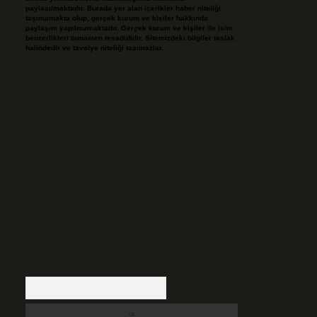
paylaşılmaktadır. Burada yer alan içerikler haber niteliği
taşımamakta olup, gerçek kurum ve kişiler hakkında
paylaşım yapılmamaktadır. Gerçek kurum ve kişiler ile isim
benzerlikleri tamamen tesadüfidir. Sitemizdeki bilgiler taslak
halindedir ve tavsiye niteliği taşımazlar.
Sitemiz, 5651 Sayılı Kanun gereğince Bilgi Teknolojileri ve
İletişim Kurumu (BTK) tarafından onaylanmış bir Yer
Sağlayıcı olarak hizmet vermektedir. Bu nedenle, sitedeki
içerikleri proaktif olarak denetleme veya araştırma
yükümlülüğümüz bulunmamaktadır. Ancak, üyelerimiz
yazdıkları içeriklerin sorumluluğunu taşımakta olup, siteye
üye olarak bu sorumluluğu kabul etmiş sayılırlar.
Hukuka ve yasal düzenlemelere aykırı olduğunu
düşündüğünüz içerikleri,
backlinkpanelicomtr@gmail.com
adresine bildirmeniz halinde, ilgili içerikler yasal süre
içerisinde sitemizden kaldırılacaktır.
Arama