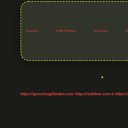
Anasayfa
Gizlilik Politikası
Yasal Uyarı
H
Etiket:
Mavi renk deyince aklımıza ne gelir
https://guncelsaglikhaber.com
https://safidem.com.tr
https:/