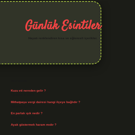
Günlük Esintiler
Hayatı renklendiren kısa ve eğlenceli içerikler.
Sidebar
hiltonbet yeni giriş
betexper güvenilir mi
elexbetgiris.org
Son Yazılar
Kuzu eti nereden gelir ?
Ağustos 8, 2026
Mithatpaşa vergi dairesi hangi ilçeye bağlıdır ?
Ağustos 8, 2026
En parlak ışık nedir ?
Ağustos 6, 2026
Ayak göstermek haram mıdır ?
Ağustos 5, 2026