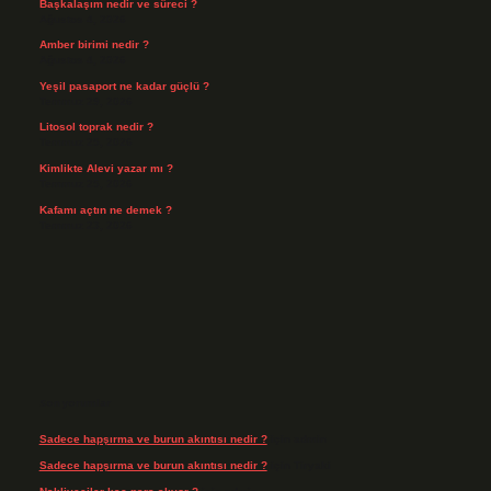
Başkalaşım nedir ve süreci ?
Ağustos 4, 2026
Amber birimi nedir ?
Ağustos 4, 2026
Yeşil pasaport ne kadar güçlü ?
Temmuz 29, 2026
Litosol toprak nedir ?
Temmuz 25, 2026
Kimlikte Alevi yazar mı ?
Temmuz 25, 2026
Kafamı açtın ne demek ?
Temmuz 23, 2026
Son yorumlar
Sadece hapşırma ve burun akıntısı nedir ?
için
admin
Sadece hapşırma ve burun akıntısı nedir ?
için
Tiryaki