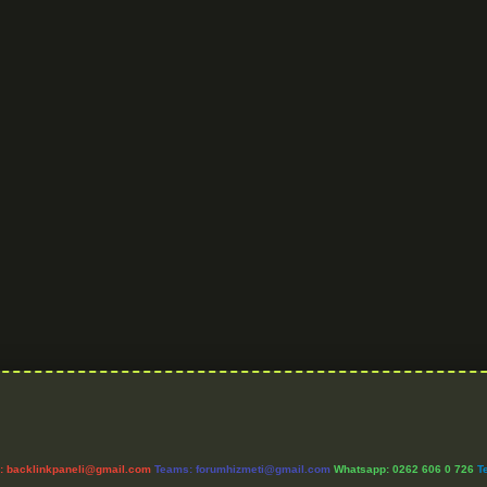
l:
backlinkpaneli@gmail.com
Teams:
forumhizmeti@gmail.com
Whatsapp: 0262 606 0 726
T