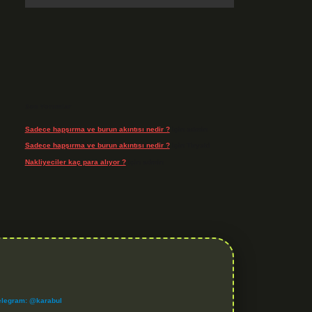
Son Yorumlar
Sadece hapşırma ve burun akıntısı nedir ?
için
admin
Sadece hapşırma ve burun akıntısı nedir ?
için
Tiryaki
Nakliyeciler kaç para alıyor ?
için
admin
elegram: @karabul