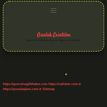
menüyü
Anasayfa
Gizlilik
Yasal
Hakkımızda
aç
Politikası
Uyarı
Günlük Esintiler
Hayatı renklendiren kısa ve eğlenceli içerikler.
Etiket:
Mevce ne demek Osmanlıca
https://guncelsaglikhaber.com
https://safidem.com.tr
https://pusulaajans.com.tr
Sitemap