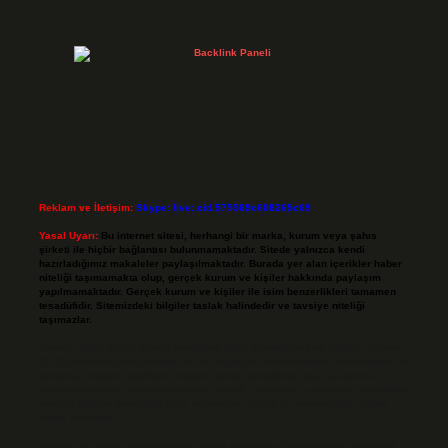
Reklam ve İletişim:
Skype: live:.cid.575569c608265c69
Yasal Uyarı:
Bu internet sitesi, herhangi bir marka, kurum veya şahıs
şirketi ile hiçbir bağlantısı bulunmamaktadır. Sitede yalnızca kendi
hazırladığımız makaleler paylaşılmaktadır. Burada yer alan içerikler haber
niteliği taşımamakta olup, gerçek kurum ve kişiler hakkında paylaşım
yapılmamaktadır. Gerçek kurum ve kişiler ile isim benzerlikleri tamamen
tesadüfidir. Sitemizdeki bilgiler taslak halindedir ve tavsiye niteliği
taşımazlar.
Sitemiz, 5651 Sayılı Kanun gereğince Bilgi Teknolojileri ve İletişim Kurumu
(BTK) tarafından onaylanmış bir Yer Sağlayıcı olarak hizmet vermektedir. Bu
nedenle, sitedeki içerikleri proaktif olarak denetleme veya araştırma
yükümlülüğümüz bulunmamaktadır. Ancak, üyelerimiz yazdıkları içeriklerin
sorumluluğunu taşımakta olup, siteye üye olarak bu sorumluluğu kabul
etmiş sayılırlar.
Hukuka ve yasal düzenlemelere aykırı olduğunu düşündüğünüz içerikleri,