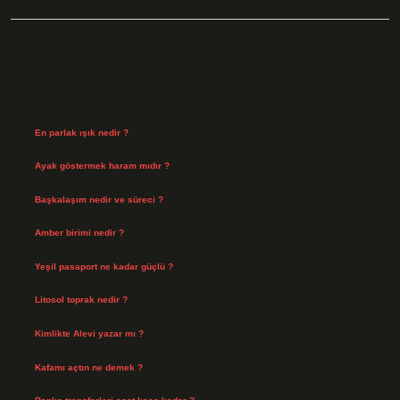
Sidebar
Son Yazılar
En parlak ışık nedir ?
Ağustos 6, 2026
Ayak göstermek haram mıdır ?
Ağustos 5, 2026
Başkalaşım nedir ve süreci ?
Ağustos 4, 2026
Amber birimi nedir ?
Ağustos 4, 2026
Yeşil pasaport ne kadar güçlü ?
Temmuz 29, 2026
Litosol toprak nedir ?
Temmuz 25, 2026
Kimlikte Alevi yazar mı ?
Temmuz 25, 2026
Kafamı açtın ne demek ?
Temmuz 23, 2026