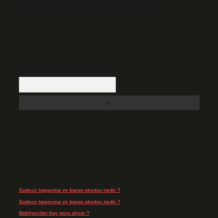
backlinkpanelicomtr@gmail.com
adresine bildirmeniz halinde, ilgili
içerikler yasal süre içerisinde sitemizden kaldırılacaktır.
Arama
Son Yorumlar
Sadece hapşırma ve burun akıntısı nedir ?
için
admin
Sadece hapşırma ve burun akıntısı nedir ?
için
Tiryaki
Nakliyeciler kaç para alıyor ?
için
admin