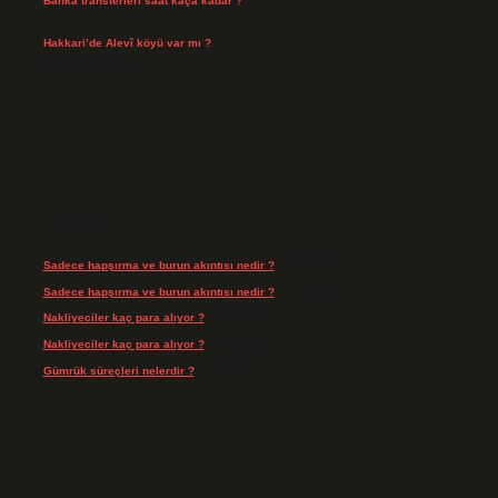
Banka transferleri saat kaça kadar ?
Temmuz 21, 2026
Hakkari’de Alevî köyü var mı ?
Temmuz 17, 2026
Son yorumlar
Sadece hapşırma ve burun akıntısı nedir ?
için
admin
Sadece hapşırma ve burun akıntısı nedir ?
için
Tiryaki
Nakliyeciler kaç para alıyor ?
için
admin
Nakliyeciler kaç para alıyor ?
için
Arife
Gümrük süreçleri nelerdir ?
için
admin