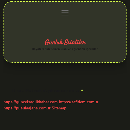
menüyü
Anasayfa
Gizlilik
Yasal
Hakkımızda
aç
Politikası
Uyarı
Günlük Esintiler
Hayatı renklendiren kısa ve eğlenceli içerikler.
Etiket:
Motosiklet yıkanırsa ne olur
https://guncelsaglikhaber.com
https://safidem.com.tr
https://pusulaajans.com.tr
Sitemap