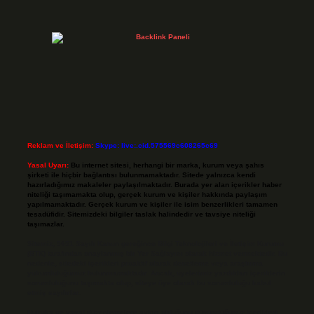
Reklam ve İletişim:
Skype: live:.cid.575569c608265c69
Yasal Uyarı:
Bu internet sitesi, herhangi bir marka, kurum veya şahıs
şirketi ile hiçbir bağlantısı bulunmamaktadır. Sitede yalnızca kendi
hazırladığımız makaleler paylaşılmaktadır. Burada yer alan içerikler haber
niteliği taşımamakta olup, gerçek kurum ve kişiler hakkında paylaşım
yapılmamaktadır. Gerçek kurum ve kişiler ile isim benzerlikleri tamamen
tesadüfidir. Sitemizdeki bilgiler taslak halindedir ve tavsiye niteliği
taşımazlar.
Sitemiz, 5651 Sayılı Kanun gereğince Bilgi Teknolojileri ve İletişim Kurumu
(BTK) tarafından onaylanmış bir Yer Sağlayıcı olarak hizmet vermektedir. Bu
nedenle, sitedeki içerikleri proaktif olarak denetleme veya araştırma
yükümlülüğümüz bulunmamaktadır. Ancak, üyelerimiz yazdıkları içeriklerin
sorumluluğunu taşımakta olup, siteye üye olarak bu sorumluluğu kabul
etmiş sayılırlar.
Hukuka ve yasal düzenlemelere aykırı olduğunu düşündüğünüz içerikleri,