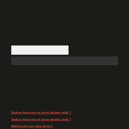
backlinkpanelicomtr@gmail.com
adresine bildirmeniz halinde, ilgili
içerikler yasal süre içerisinde sitemizden kaldırılacaktır.
Arama
Son Yorumlar
Sadece hapşırma ve burun akıntısı nedir ?
için
admin
Sadece hapşırma ve burun akıntısı nedir ?
için
Tiryaki
Nakliyeciler kaç para alıyor ?
için
admin