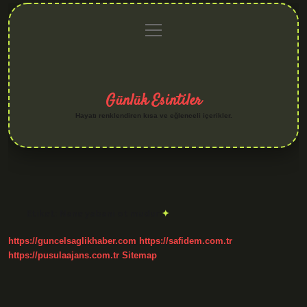
menüyü
Anasayfa
Gizlilik
Yasal
Hakkımızda
aç
Politikası
Uyarı
Günlük Esintiler
Hayatı renklendiren kısa ve eğlenceli içerikler.
Etiket:
Nane yabani ot mudur
https://guncelsaglikhaber.com
https://safidem.com.tr
https://pusulaajans.com.tr
Sitemap