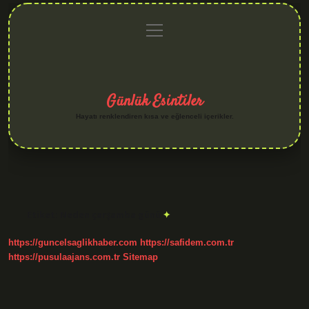
menüyü
Anasayfa
Gizlilik
Yasal
Hakkımızda
aç
Politikası
Uyarı
Günlük Esintiler
Hayatı renklendiren kısa ve eğlenceli içerikler.
Etiket:
Neden çarşamba günü
https://guncelsaglikhaber.com
https://safidem.com.tr
https://pusulaajans.com.tr
Sitemap