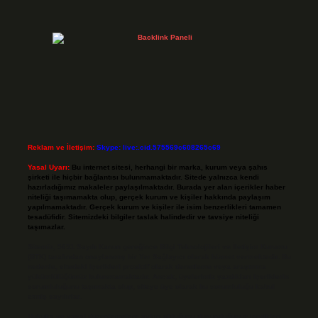
Reklam ve İletişim:
Skype: live:.cid.575569c608265c69
Yasal Uyarı:
Bu internet sitesi, herhangi bir marka, kurum veya şahıs
şirketi ile hiçbir bağlantısı bulunmamaktadır. Sitede yalnızca kendi
hazırladığımız makaleler paylaşılmaktadır. Burada yer alan içerikler haber
niteliği taşımamakta olup, gerçek kurum ve kişiler hakkında paylaşım
yapılmamaktadır. Gerçek kurum ve kişiler ile isim benzerlikleri tamamen
tesadüfidir. Sitemizdeki bilgiler taslak halindedir ve tavsiye niteliği
taşımazlar.
Sitemiz, 5651 Sayılı Kanun gereğince Bilgi Teknolojileri ve İletişim Kurumu
(BTK) tarafından onaylanmış bir Yer Sağlayıcı olarak hizmet vermektedir. Bu
nedenle, sitedeki içerikleri proaktif olarak denetleme veya araştırma
yükümlülüğümüz bulunmamaktadır. Ancak, üyelerimiz yazdıkları içeriklerin
sorumluluğunu taşımakta olup, siteye üye olarak bu sorumluluğu kabul
etmiş sayılırlar.
Hukuka ve yasal düzenlemelere aykırı olduğunu düşündüğünüz içerikleri,