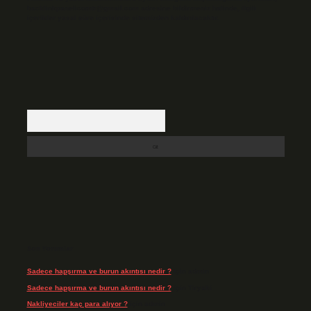
backlinkpanelicomtr@gmail.com
adresine bildirmeniz halinde, ilgili
içerikler yasal süre içerisinde sitemizden kaldırılacaktır.
Arama
Son Yorumlar
Sadece hapşırma ve burun akıntısı nedir ?
için
admin
Sadece hapşırma ve burun akıntısı nedir ?
için
Tiryaki
Nakliyeciler kaç para alıyor ?
için
admin