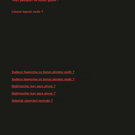
Yeşil pasaport ne kadar güçlü ?
Temmuz 29, 2026
Litosol toprak nedir ?
Temmuz 25, 2026
Son yorumlar
Sadece hapşırma ve burun akıntısı nedir ?
için
admin
Sadece hapşırma ve burun akıntısı nedir ?
için
Tiryaki
Nakliyeciler kaç para alıyor ?
için
admin
Nakliyeciler kaç para alıyor ?
için
Arife
Gümrük süreçleri nelerdir ?
için
admin