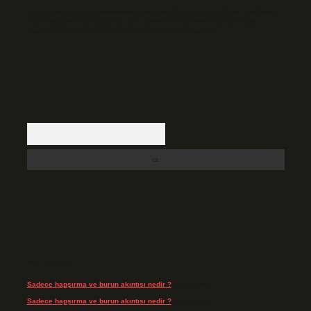
Hukuka ve yasal düzenlemelere aykırı olduğunu düşündüğünüz içerikleri,
backlinkpanelicomtr@gmail.com
adresine bildirmeniz halinde, ilgili
içerikler yasal süre içerisinde sitemizden kaldırılacaktır.
Arama
Son Yorumlar
Sadece hapşırma ve burun akıntısı nedir ?
için
admin
Sadece hapşırma ve burun akıntısı nedir ?
için
Tiryaki