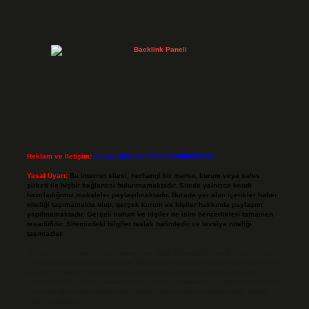
Reklam ve İletişim:
Skype: live:.cid.575569c608265c69
Yasal Uyarı:
Bu internet sitesi, herhangi bir marka, kurum veya şahıs
şirketi ile hiçbir bağlantısı bulunmamaktadır. Sitede yalnızca kendi
hazırladığımız makaleler paylaşılmaktadır. Burada yer alan içerikler haber
niteliği taşımamakta olup, gerçek kurum ve kişiler hakkında paylaşım
yapılmamaktadır. Gerçek kurum ve kişiler ile isim benzerlikleri tamamen
tesadüfidir. Sitemizdeki bilgiler taslak halindedir ve tavsiye niteliği
taşımazlar.
Sitemiz, 5651 Sayılı Kanun gereğince Bilgi Teknolojileri ve İletişim Kurumu
(BTK) tarafından onaylanmış bir Yer Sağlayıcı olarak hizmet vermektedir. Bu
nedenle, sitedeki içerikleri proaktif olarak denetleme veya araştırma
yükümlülüğümüz bulunmamaktadır. Ancak, üyelerimiz yazdıkları içeriklerin
sorumluluğunu taşımakta olup, siteye üye olarak bu sorumluluğu kabul
etmiş sayılırlar.