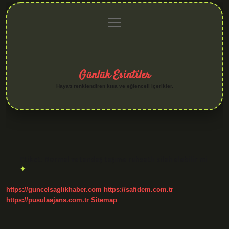
menüyü
Anasayfa
Gizlilik
Yasal
Hakkımızda
aç
Politikası
Uyarı
Günlük Esintiler
Hayatı renklendiren kısa ve eğlenceli içerikler.
Etiket:
Normal vatandaş taşıma ruhsatlı silah alabilir mi
https://guncelsaglikhaber.com
https://safidem.com.tr
https://pusulaajans.com.tr
Sitemap