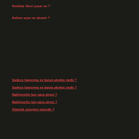
Kimlikte Alevi yazar mı ?
Temmuz 25, 2026
Kafamı açtın ne demek ?
Temmuz 23, 2026
Son yorumlar
Sadece hapşırma ve burun akıntısı nedir ?
için
admin
Sadece hapşırma ve burun akıntısı nedir ?
için
Tiryaki
Nakliyeciler kaç para alıyor ?
için
admin
Nakliyeciler kaç para alıyor ?
için
Arife
Gümrük süreçleri nelerdir ?
için
admin