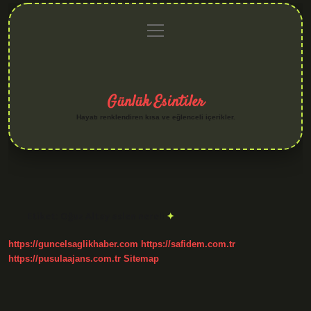
menüyü
Anasayfa
Gizlilik
Yasal
Hakkımızda
aç
Politikası
Uyarı
Günlük Esintiler
Hayatı renklendiren kısa ve eğlenceli içerikler.
Etiket:
Oğuz Altay aslen nereli
https://guncelsaglikhaber.com
https://safidem.com.tr
https://pusulaajans.com.tr
Sitemap