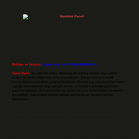
Reklam ve İletişim:
Skype: live:.cid.575569c608265c69
Yasal Uyarı:
Bu internet sitesi, herhangi bir marka, kurum veya şahıs
şirketi ile hiçbir bağlantısı bulunmamaktadır. Sitede yalnızca kendi
hazırladığımız makaleler paylaşılmaktadır. Burada yer alan içerikler haber
niteliği taşımamakta olup, gerçek kurum ve kişiler hakkında paylaşım
yapılmamaktadır. Gerçek kurum ve kişiler ile isim benzerlikleri tamamen
tesadüfidir. Sitemizdeki bilgiler taslak halindedir ve tavsiye niteliği
taşımazlar.
Sitemiz, 5651 Sayılı Kanun gereğince Bilgi Teknolojileri ve İletişim Kurumu
(BTK) tarafından onaylanmış bir Yer Sağlayıcı olarak hizmet vermektedir. Bu
nedenle, sitedeki içerikleri proaktif olarak denetleme veya araştırma
yükümlülüğümüz bulunmamaktadır. Ancak, üyelerimiz yazdıkları içeriklerin
sorumluluğunu taşımakta olup, siteye üye olarak bu sorumluluğu kabul
etmiş sayılırlar.
Hukuka ve yasal düzenlemelere aykırı olduğunu düşündüğünüz içerikleri,