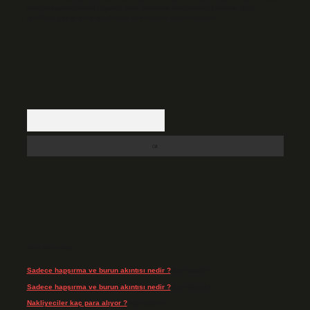
backlinkpanelicomtr@gmail.com
adresine bildirmeniz halinde, ilgili
içerikler yasal süre içerisinde sitemizden kaldırılacaktır.
Arama
Son Yorumlar
Sadece hapşırma ve burun akıntısı nedir ?
için
admin
Sadece hapşırma ve burun akıntısı nedir ?
için
Tiryaki
Nakliyeciler kaç para alıyor ?
için
admin