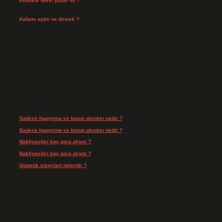
Kimlikte Alevi yazar mı ?
Temmuz 25, 2026
Kafamı açtın ne demek ?
Temmuz 23, 2026
Son yorumlar
Sadece hapşırma ve burun akıntısı nedir ?
için
admin
Sadece hapşırma ve burun akıntısı nedir ?
için
Tiryaki
Nakliyeciler kaç para alıyor ?
için
admin
Nakliyeciler kaç para alıyor ?
için
Arife
Gümrük süreçleri nelerdir ?
için
admin