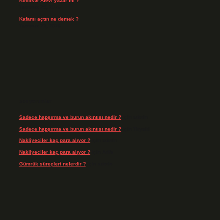
Kimlikte Alevi yazar mı ?
Temmuz 25, 2026
Kafamı açtın ne demek ?
Temmuz 23, 2026
Son yorumlar
Sadece hapşırma ve burun akıntısı nedir ?
için
admin
Sadece hapşırma ve burun akıntısı nedir ?
için
Tiryaki
Nakliyeciler kaç para alıyor ?
için
admin
Nakliyeciler kaç para alıyor ?
için
Arife
Gümrük süreçleri nelerdir ?
için
admin