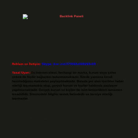
Reklam ve İletişim:
Skype: live:.cid.575569c608265c69
Yasal Uyarı:
Bu internet sitesi, herhangi bir marka, kurum veya şahıs
şirketi ile hiçbir bağlantısı bulunmamaktadır. Sitede yalnızca kendi
hazırladığımız makaleler paylaşılmaktadır. Burada yer alan içerikler haber
niteliği taşımamakta olup, gerçek kurum ve kişiler hakkında paylaşım
yapılmamaktadır. Gerçek kurum ve kişiler ile isim benzerlikleri tamamen
tesadüfidir. Sitemizdeki bilgiler taslak halindedir ve tavsiye niteliği
taşımazlar.
Sitemiz, 5651 Sayılı Kanun gereğince Bilgi Teknolojileri ve İletişim Kurumu
(BTK) tarafından onaylanmış bir Yer Sağlayıcı olarak hizmet vermektedir. Bu
nedenle, sitedeki içerikleri proaktif olarak denetleme veya araştırma
yükümlülüğümüz bulunmamaktadır. Ancak, üyelerimiz yazdıkları içeriklerin
sorumluluğunu taşımakta olup, siteye üye olarak bu sorumluluğu kabul
etmiş sayılırlar.
Hukuka ve yasal düzenlemelere aykırı olduğunu düşündüğünüz içerikleri,