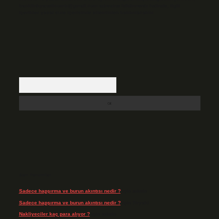
backlinkpanelicomtr@gmail.com
adresine bildirmeniz halinde, ilgili
içerikler yasal süre içerisinde sitemizden kaldırılacaktır.
Arama
Son Yorumlar
Sadece hapşırma ve burun akıntısı nedir ?
için
admin
Sadece hapşırma ve burun akıntısı nedir ?
için
Tiryaki
Nakliyeciler kaç para alıyor ?
için
admin