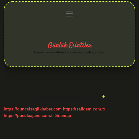
menüyü
Anasayfa
Gizlilik
Yasal
Hakkımızda
aç
Politikası
Uyarı
Günlük Esintiler
Hayatı renklendiren kısa ve eğlenceli içerikler.
Etiket:
Pirincin lapa olmaması için ne yapılır
https://guncelsaglikhaber.com
https://safidem.com.tr
https://pusulaajans.com.tr
Sitemap