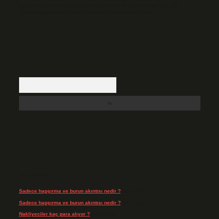
backlinkpanelicomtr@gmail.com
adresine bildirmeniz halinde, ilgili
içerikler yasal süre içerisinde sitemizden kaldırılacaktır.
Arama
Son Yorumlar
Sadece hapşırma ve burun akıntısı nedir ?
için
admin
Sadece hapşırma ve burun akıntısı nedir ?
için
Tiryaki
Nakliyeciler kaç para alıyor ?
için
admin