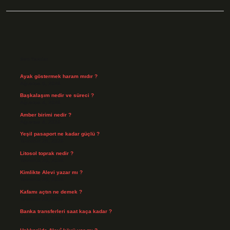
Sidebar
Son Yazılar
Ayak göstermek haram mıdır ?
Ağustos 5, 2026
Başkalaşım nedir ve süreci ?
Ağustos 4, 2026
Amber birimi nedir ?
Ağustos 4, 2026
Yeşil pasaport ne kadar güçlü ?
Temmuz 29, 2026
Litosol toprak nedir ?
Temmuz 25, 2026
Kimlikte Alevi yazar mı ?
Temmuz 25, 2026
Kafamı açtın ne demek ?
Temmuz 23, 2026
Banka transferleri saat kaça kadar ?
Temmuz 21, 2026