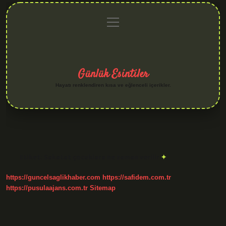
menüyü
Anasayfa
Gizlilik
Yasal
Hakkımızda
aç
Politikası
Uyarı
Günlük Esintiler
Hayatı renklendiren kısa ve eğlenceli içerikler.
Etiket:
Sakatat çocuklara ne zaman verilir
https://guncelsaglikhaber.com
https://safidem.com.tr
https://pusulaajans.com.tr
Sitemap