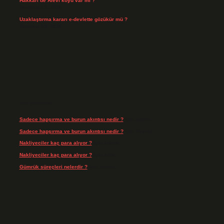
Hakkari’de Alevî köyü var mı ?
Temmuz 17, 2026
Uzaklaştırma kararı e-devlette gözükür mü ?
Temmuz 15, 2026
Son yorumlar
Sadece hapşırma ve burun akıntısı nedir ?
için
admin
Sadece hapşırma ve burun akıntısı nedir ?
için
Tiryaki
Nakliyeciler kaç para alıyor ?
için
admin
Nakliyeciler kaç para alıyor ?
için
Arife
Gümrük süreçleri nelerdir ?
için
admin