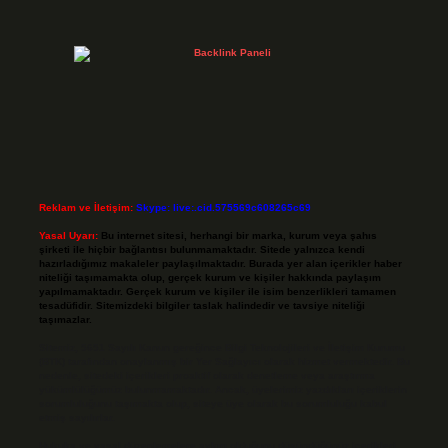
Reklam ve İletişim:
Skype: live:.cid.575569c608265c69
Yasal Uyarı:
Bu internet sitesi, herhangi bir marka, kurum veya şahıs
şirketi ile hiçbir bağlantısı bulunmamaktadır. Sitede yalnızca kendi
hazırladığımız makaleler paylaşılmaktadır. Burada yer alan içerikler haber
niteliği taşımamakta olup, gerçek kurum ve kişiler hakkında paylaşım
yapılmamaktadır. Gerçek kurum ve kişiler ile isim benzerlikleri tamamen
tesadüfidir. Sitemizdeki bilgiler taslak halindedir ve tavsiye niteliği
taşımazlar.
Sitemiz, 5651 Sayılı Kanun gereğince Bilgi Teknolojileri ve İletişim Kurumu
(BTK) tarafından onaylanmış bir Yer Sağlayıcı olarak hizmet vermektedir. Bu
nedenle, sitedeki içerikleri proaktif olarak denetleme veya araştırma
yükümlülüğümüz bulunmamaktadır. Ancak, üyelerimiz yazdıkları içeriklerin
sorumluluğunu taşımakta olup, siteye üye olarak bu sorumluluğu kabul
etmiş sayılırlar.
Hukuka ve yasal düzenlemelere aykırı olduğunu düşündüğünüz içerikleri,