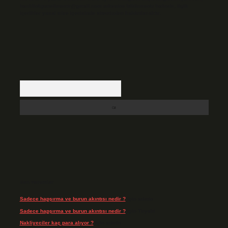
backlinkpanelicomtr@gmail.com
adresine bildirmeniz halinde, ilgili
içerikler yasal süre içerisinde sitemizden kaldırılacaktır.
Arama
Son Yorumlar
Sadece hapşırma ve burun akıntısı nedir ?
için
admin
Sadece hapşırma ve burun akıntısı nedir ?
için
Tiryaki
Nakliyeciler kaç para alıyor ?
için
admin