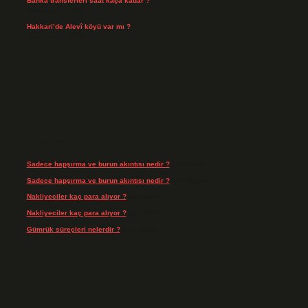
Banka transferleri saat kaça kadar ?
Temmuz 21, 2026
Hakkari’de Alevî köyü var mı ?
Temmuz 17, 2026
Son yorumlar
Sadece hapşırma ve burun akıntısı nedir ?
için
admin
Sadece hapşırma ve burun akıntısı nedir ?
için
Tiryaki
Nakliyeciler kaç para alıyor ?
için
admin
Nakliyeciler kaç para alıyor ?
için
Arife
Gümrük süreçleri nelerdir ?
için
admin