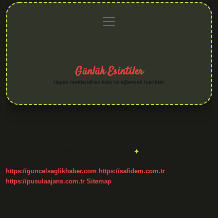
menüyü
Anasayfa
Gizlilik
Yasal
Hakkımızda
aç
Politikası
Uyarı
Günlük Esintiler
Hayatı renklendiren kısa ve eğlenceli içerikler.
Etiket:
SAP ERPyi kimler kullanabilir
https://guncelsaglikhaber.com
https://safidem.com.tr
https://pusulaajans.com.tr
Sitemap