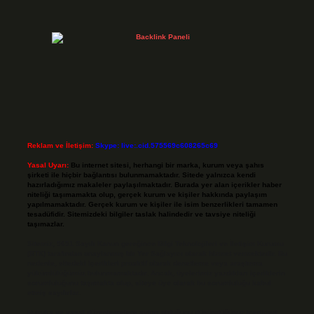
Reklam ve İletişim:
Skype: live:.cid.575569c608265c69
Yasal Uyarı:
Bu internet sitesi, herhangi bir marka, kurum veya şahıs
şirketi ile hiçbir bağlantısı bulunmamaktadır. Sitede yalnızca kendi
hazırladığımız makaleler paylaşılmaktadır. Burada yer alan içerikler haber
niteliği taşımamakta olup, gerçek kurum ve kişiler hakkında paylaşım
yapılmamaktadır. Gerçek kurum ve kişiler ile isim benzerlikleri tamamen
tesadüfidir. Sitemizdeki bilgiler taslak halindedir ve tavsiye niteliği
taşımazlar.
Sitemiz, 5651 Sayılı Kanun gereğince Bilgi Teknolojileri ve İletişim Kurumu
(BTK) tarafından onaylanmış bir Yer Sağlayıcı olarak hizmet vermektedir. Bu
nedenle, sitedeki içerikleri proaktif olarak denetleme veya araştırma
yükümlülüğümüz bulunmamaktadır. Ancak, üyelerimiz yazdıkları içeriklerin
sorumluluğunu taşımakta olup, siteye üye olarak bu sorumluluğu kabul
etmiş sayılırlar.
Hukuka ve yasal düzenlemelere aykırı olduğunu düşündüğünüz içerikleri,