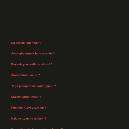
Sidebar
Son Yazılar
En parlak ışık nedir ?
Ağustos 6, 2026
Ayak göstermek haram mıdır ?
Ağustos 5, 2026
Başkalaşım nedir ve süreci ?
Ağustos 4, 2026
Amber birimi nedir ?
Ağustos 4, 2026
Yeşil pasaport ne kadar güçlü ?
Temmuz 29, 2026
Litosol toprak nedir ?
Temmuz 25, 2026
Kimlikte Alevi yazar mı ?
Temmuz 25, 2026
Kafamı açtın ne demek ?
Temmuz 23, 2026