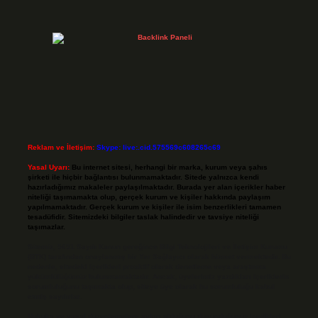
Reklam ve İletişim:
Skype: live:.cid.575569c608265c69
Yasal Uyarı:
Bu internet sitesi, herhangi bir marka, kurum veya şahıs
şirketi ile hiçbir bağlantısı bulunmamaktadır. Sitede yalnızca kendi
hazırladığımız makaleler paylaşılmaktadır. Burada yer alan içerikler haber
niteliği taşımamakta olup, gerçek kurum ve kişiler hakkında paylaşım
yapılmamaktadır. Gerçek kurum ve kişiler ile isim benzerlikleri tamamen
tesadüfidir. Sitemizdeki bilgiler taslak halindedir ve tavsiye niteliği
taşımazlar.
Sitemiz, 5651 Sayılı Kanun gereğince Bilgi Teknolojileri ve İletişim Kurumu
(BTK) tarafından onaylanmış bir Yer Sağlayıcı olarak hizmet vermektedir. Bu
nedenle, sitedeki içerikleri proaktif olarak denetleme veya araştırma
yükümlülüğümüz bulunmamaktadır. Ancak, üyelerimiz yazdıkları içeriklerin
sorumluluğunu taşımakta olup, siteye üye olarak bu sorumluluğu kabul
etmiş sayılırlar.
Hukuka ve yasal düzenlemelere aykırı olduğunu düşündüğünüz içerikleri,