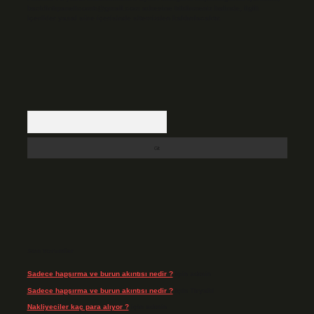
backlinkpanelicomtr@gmail.com
adresine bildirmeniz halinde, ilgili
içerikler yasal süre içerisinde sitemizden kaldırılacaktır.
Arama
Son Yorumlar
Sadece hapşırma ve burun akıntısı nedir ?
için
admin
Sadece hapşırma ve burun akıntısı nedir ?
için
Tiryaki
Nakliyeciler kaç para alıyor ?
için
admin