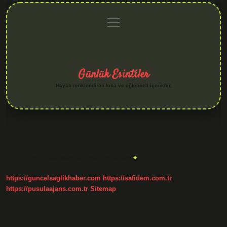
menüyü
Anasayfa
Gizlilik
Yasal
Hakkımızda
aç
Politikası
Uyarı
Günlük Esintiler
Hayatı renklendiren kısa ve eğlenceli içerikler.
Etiket:
SGK 2024 bütçesi ne kadar
https://guncelsaglikhaber.com
https://safidem.com.tr
https://pusulaajans.com.tr
Sitemap