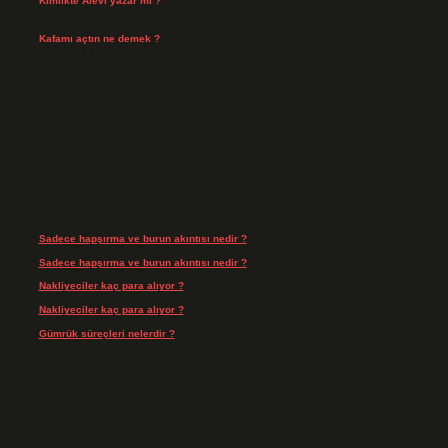
Kimlikte Alevi yazar mı ?
Temmuz 25, 2026
Kafamı açtın ne demek ?
Temmuz 23, 2026
Son yorumlar
Sadece hapşırma ve burun akıntısı nedir ?
için
admin
Sadece hapşırma ve burun akıntısı nedir ?
için
Tiryaki
Nakliyeciler kaç para alıyor ?
için
admin
Nakliyeciler kaç para alıyor ?
için
Arife
Gümrük süreçleri nelerdir ?
için
admin