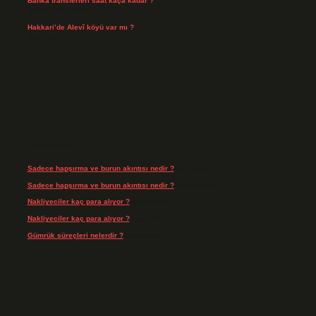
Banka transferleri saat kaça kadar ?
Temmuz 21, 2026
Hakkari’de Alevî köyü var mı ?
Temmuz 17, 2026
Son yorumlar
Sadece hapşırma ve burun akıntısı nedir ?
için
admin
Sadece hapşırma ve burun akıntısı nedir ?
için
Tiryaki
Nakliyeciler kaç para alıyor ?
için
admin
Nakliyeciler kaç para alıyor ?
için
Arife
Gümrük süreçleri nelerdir ?
için
admin