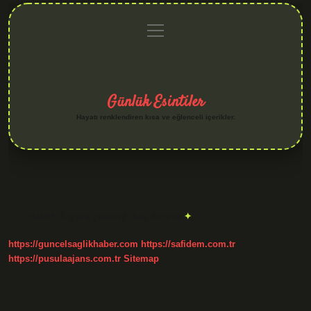
menüyü
Anasayfa
Gizlilik
Yasal
Hakkımızda
aç
Politikası
Uyarı
Günlük Esintiler
Hayatı renklendiren kısa ve eğlenceli içerikler.
Etiket:
Sigara çakmağı kaç derece
https://guncelsaglikhaber.com
https://safidem.com.tr
https://pusulaajans.com.tr
Sitemap