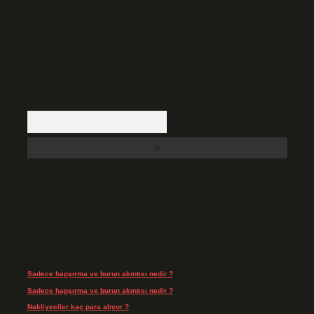
backlinkpanelicomtr@gmail.com
adresine bildirmeniz halinde, ilgili
içerikler yasal süre içerisinde sitemizden kaldırılacaktır.
Arama
Son Yorumlar
Sadece hapşırma ve burun akıntısı nedir ?
için
admin
Sadece hapşırma ve burun akıntısı nedir ?
için
Tiryaki
Nakliyeciler kaç para alıyor ?
için
admin