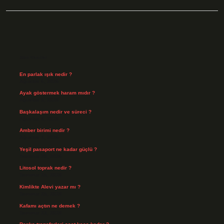
Sidebar
Son Yazılar
En parlak ışık nedir ?
Ağustos 6, 2026
Ayak göstermek haram mıdır ?
Ağustos 5, 2026
Başkalaşım nedir ve süreci ?
Ağustos 4, 2026
Amber birimi nedir ?
Ağustos 4, 2026
Yeşil pasaport ne kadar güçlü ?
Temmuz 29, 2026
Litosol toprak nedir ?
Temmuz 25, 2026
Kimlikte Alevi yazar mı ?
Temmuz 25, 2026
Kafamı açtın ne demek ?
Temmuz 23, 2026