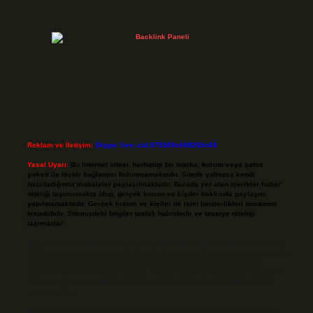
Reklam ve İletişim:
Skype: live:.cid.575569c608265c69
Yasal Uyarı:
Bu internet sitesi, herhangi bir marka, kurum veya şahıs
şirketi ile hiçbir bağlantısı bulunmamaktadır. Sitede yalnızca kendi
hazırladığımız makaleler paylaşılmaktadır. Burada yer alan içerikler haber
niteliği taşımamakta olup, gerçek kurum ve kişiler hakkında paylaşım
yapılmamaktadır. Gerçek kurum ve kişiler ile isim benzerlikleri tamamen
tesadüfidir. Sitemizdeki bilgiler taslak halindedir ve tavsiye niteliği
taşımazlar.
Sitemiz, 5651 Sayılı Kanun gereğince Bilgi Teknolojileri ve İletişim Kurumu
(BTK) tarafından onaylanmış bir Yer Sağlayıcı olarak hizmet vermektedir. Bu
nedenle, sitedeki içerikleri proaktif olarak denetleme veya araştırma
yükümlülüğümüz bulunmamaktadır. Ancak, üyelerimiz yazdıkları içeriklerin
sorumluluğunu taşımakta olup, siteye üye olarak bu sorumluluğu kabul
etmiş sayılırlar.
Hukuka ve yasal düzenlemelere aykırı olduğunu düşündüğünüz içerikleri,