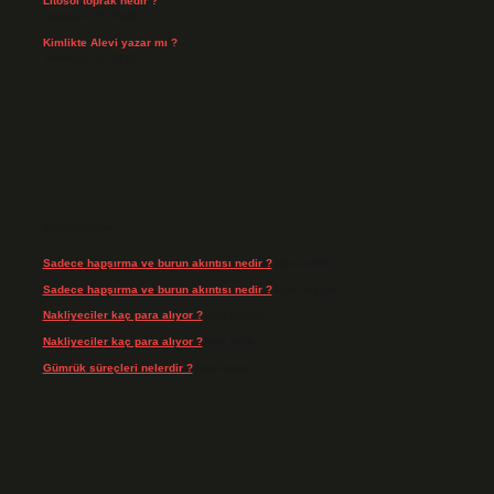
Litosol toprak nedir ?
Temmuz 25, 2026
Kimlikte Alevi yazar mı ?
Temmuz 25, 2026
Son yorumlar
Sadece hapşırma ve burun akıntısı nedir ?
için
admin
Sadece hapşırma ve burun akıntısı nedir ?
için
Tiryaki
Nakliyeciler kaç para alıyor ?
için
admin
Nakliyeciler kaç para alıyor ?
için
Arife
Gümrük süreçleri nelerdir ?
için
admin