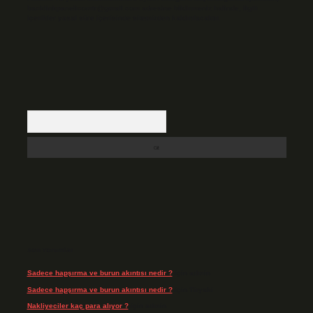
backlinkpanelicomtr@gmail.com
adresine bildirmeniz halinde, ilgili
içerikler yasal süre içerisinde sitemizden kaldırılacaktır.
Arama
Son Yorumlar
Sadece hapşırma ve burun akıntısı nedir ?
için
admin
Sadece hapşırma ve burun akıntısı nedir ?
için
Tiryaki
Nakliyeciler kaç para alıyor ?
için
admin