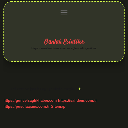
menüyü
Anasayfa
Gizlilik
Yasal
Hakkımızda
aç
Politikası
Uyarı
Günlük Esintiler
Hayatı renklendiren kısa ve eğlenceli içerikler.
Etiket:
Soğan hangi şehirde meşhur
https://guncelsaglikhaber.com
https://safidem.com.tr
https://pusulaajans.com.tr
Sitemap