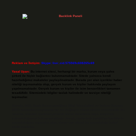
Reklam ve İletişim:
Skype: live:.cid.575569c608265c69
Yasal Uyarı:
Bu internet sitesi, herhangi bir marka, kurum veya şahıs
şirketi ile hiçbir bağlantısı bulunmamaktadır. Sitede yalnızca kendi
hazırladığımız makaleler paylaşılmaktadır. Burada yer alan içerikler haber
niteliği taşımamakta olup, gerçek kurum ve kişiler hakkında paylaşım
yapılmamaktadır. Gerçek kurum ve kişiler ile isim benzerlikleri tamamen
tesadüfidir. Sitemizdeki bilgiler taslak halindedir ve tavsiye niteliği
taşımazlar.
Sitemiz, 5651 Sayılı Kanun gereğince Bilgi Teknolojileri ve İletişim Kurumu
(BTK) tarafından onaylanmış bir Yer Sağlayıcı olarak hizmet vermektedir. Bu
nedenle, sitedeki içerikleri proaktif olarak denetleme veya araştırma
yükümlülüğümüz bulunmamaktadır. Ancak, üyelerimiz yazdıkları içeriklerin
sorumluluğunu taşımakta olup, siteye üye olarak bu sorumluluğu kabul
etmiş sayılırlar.
Hukuka ve yasal düzenlemelere aykırı olduğunu düşündüğünüz içerikleri,