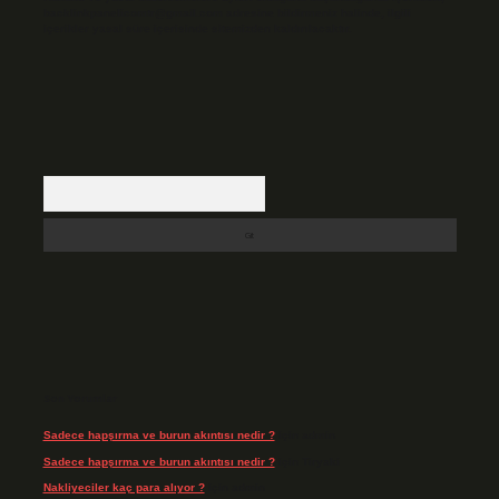
backlinkpanelicomtr@gmail.com
adresine bildirmeniz halinde, ilgili
içerikler yasal süre içerisinde sitemizden kaldırılacaktır.
Arama
Son Yorumlar
Sadece hapşırma ve burun akıntısı nedir ?
için
admin
Sadece hapşırma ve burun akıntısı nedir ?
için
Tiryaki
Nakliyeciler kaç para alıyor ?
için
admin