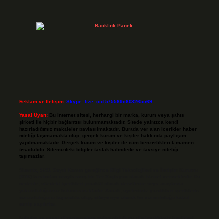
Reklam ve İletişim:
Skype: live:.cid.575569c608265c69
Yasal Uyarı:
Bu internet sitesi, herhangi bir marka, kurum veya şahıs
şirketi ile hiçbir bağlantısı bulunmamaktadır. Sitede yalnızca kendi
hazırladığımız makaleler paylaşılmaktadır. Burada yer alan içerikler haber
niteliği taşımamakta olup, gerçek kurum ve kişiler hakkında paylaşım
yapılmamaktadır. Gerçek kurum ve kişiler ile isim benzerlikleri tamamen
tesadüfidir. Sitemizdeki bilgiler taslak halindedir ve tavsiye niteliği
taşımazlar.
Sitemiz, 5651 Sayılı Kanun gereğince Bilgi Teknolojileri ve İletişim Kurumu
(BTK) tarafından onaylanmış bir Yer Sağlayıcı olarak hizmet vermektedir. Bu
nedenle, sitedeki içerikleri proaktif olarak denetleme veya araştırma
yükümlülüğümüz bulunmamaktadır. Ancak, üyelerimiz yazdıkları içeriklerin
sorumluluğunu taşımakta olup, siteye üye olarak bu sorumluluğu kabul
etmiş sayılırlar.
Hukuka ve yasal düzenlemelere aykırı olduğunu düşündüğünüz içerikleri,