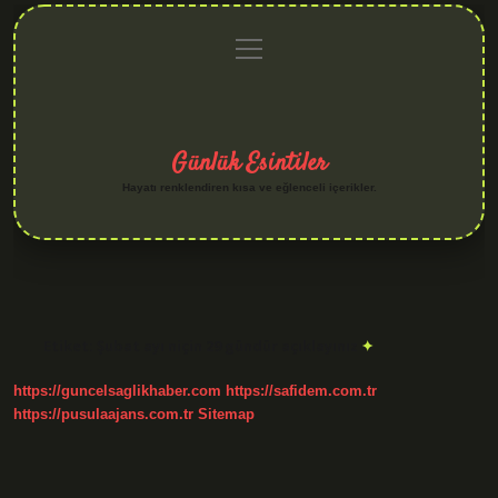
menüyü
Anasayfa
Gizlilik
Yasal
Hakkımızda
aç
Politikası
Uyarı
Günlük Esintiler
Hayatı renklendiren kısa ve eğlenceli içerikler.
Etiket:
Şubat ayı niçin 29 gündür açıklayınız
https://guncelsaglikhaber.com
https://safidem.com.tr
https://pusulaajans.com.tr
Sitemap