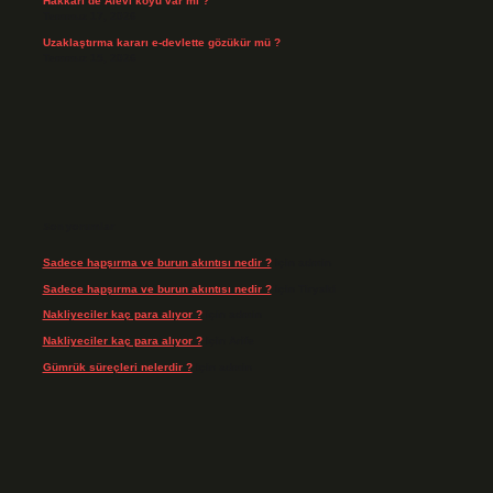
Hakkari’de Alevî köyü var mı ?
Temmuz 17, 2026
Uzaklaştırma kararı e-devlette gözükür mü ?
Temmuz 15, 2026
Son yorumlar
Sadece hapşırma ve burun akıntısı nedir ?
için
admin
Sadece hapşırma ve burun akıntısı nedir ?
için
Tiryaki
Nakliyeciler kaç para alıyor ?
için
admin
Nakliyeciler kaç para alıyor ?
için
Arife
Gümrük süreçleri nelerdir ?
için
admin