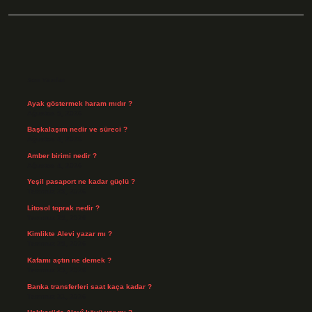
Sidebar
Son Yazılar
Ayak göstermek haram mıdır ?
Ağustos 5, 2026
Başkalaşım nedir ve süreci ?
Ağustos 4, 2026
Amber birimi nedir ?
Ağustos 4, 2026
Yeşil pasaport ne kadar güçlü ?
Temmuz 29, 2026
Litosol toprak nedir ?
Temmuz 25, 2026
Kimlikte Alevi yazar mı ?
Temmuz 25, 2026
Kafamı açtın ne demek ?
Temmuz 23, 2026
Banka transferleri saat kaça kadar ?
Temmuz 21, 2026