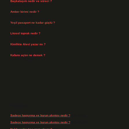
Başkalaşım nedir ve süreci ?
Ağustos 4, 2026
Amber birimi nedir ?
Ağustos 4, 2026
Yeşil pasaport ne kadar güçlü ?
Temmuz 29, 2026
Litosol toprak nedir ?
Temmuz 25, 2026
Kimlikte Alevi yazar mı ?
Temmuz 25, 2026
Kafamı açtın ne demek ?
Temmuz 23, 2026
Son yorumlar
Sadece hapşırma ve burun akıntısı nedir ?
için
admin
Sadece hapşırma ve burun akıntısı nedir ?
için
Tiryaki