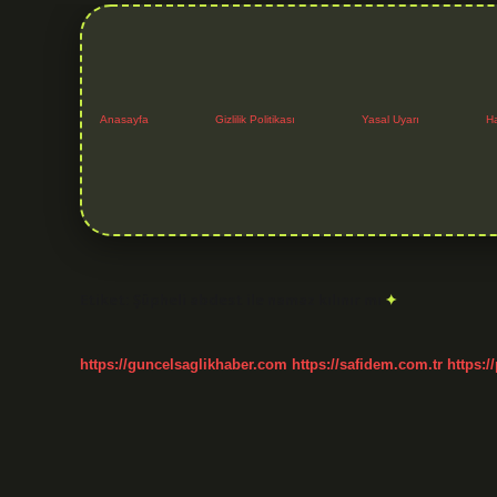
Anasayfa
Gizlilik Politikası
Yasal Uyarı
H
Etiket:
Şüpheli abdest ile namaz kılınır mı
https://guncelsaglikhaber.com
https://safidem.com.tr
https:/