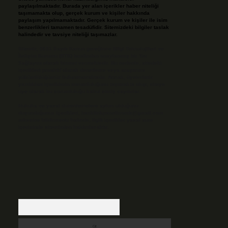
paylaşılmaktadır. Burada yer alan içerikler haber niteliği
taşımamakta olup, gerçek kurum ve kişiler hakkında
paylaşım yapılmamaktadır. Gerçek kurum ve kişiler ile isim
benzerlikleri tamamen tesadüfidir. Sitemizdeki bilgiler taslak
halindedir ve tavsiye niteliği taşımazlar.
Sitemiz, 5651 Sayılı Kanun gereğince Bilgi Teknolojileri ve
İletişim Kurumu (BTK) tarafından onaylanmış bir Yer
Sağlayıcı olarak hizmet vermektedir. Bu nedenle, sitedeki
içerikleri proaktif olarak denetleme veya araştırma
yükümlülüğümüz bulunmamaktadır. Ancak, üyelerimiz
yazdıkları içeriklerin sorumluluğunu taşımakta olup, siteye
üye olarak bu sorumluluğu kabul etmiş sayılırlar.
Hukuka ve yasal düzenlemelere aykırı olduğunu
düşündüğünüz içerikleri,
backlinkpanelicomtr@gmail.com
adresine bildirmeniz halinde, ilgili içerikler yasal süre
içerisinde sitemizden kaldırılacaktır.
Arama