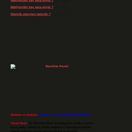
Nakliyeciler kaç para alıyor ?
için
admin
Nakliyeciler kaç para alıyor ?
için
Arife
Gümrük süreçleri nelerdir ?
için
admin
Reklam ve İletişim:
Skype: live:.cid.575569c608265c69
Yasal Uyarı:
Bu internet sitesi, herhangi bir marka, kurum
veya şahıs şirketi ile hiçbir bağlantısı bulunmamaktadır.
Sitede yalnızca kendi hazırladığımız makaleler