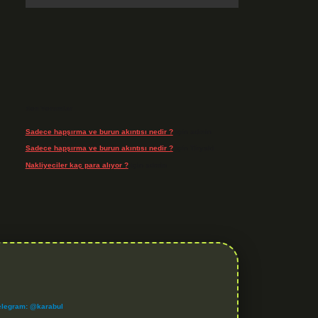
Son Yorumlar
Sadece hapşırma ve burun akıntısı nedir ?
için
admin
Sadece hapşırma ve burun akıntısı nedir ?
için
Tiryaki
Nakliyeciler kaç para alıyor ?
için
admin
elegram: @karabul