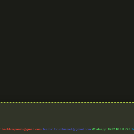
l:
backlinkpaneli@gmail.com
Teams:
forumhizmeti@gmail.com
Whatsapp: 0262 606 0 726
T