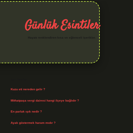
Günlük Esintiler
Hayatı renklendiren kısa ve eğlenceli içerikler.
Sidebar
hiltonbet yeni giriş
betexper güvenilir mi
elexbetgiris.org
Son Yazılar
Kuzu eti nereden gelir ?
Ağustos 8, 2026
Mithatpaşa vergi dairesi hangi ilçeye bağlıdır ?
Ağustos 8, 2026
En parlak ışık nedir ?
Ağustos 6, 2026
Ayak göstermek haram mıdır ?
Ağustos 5, 2026