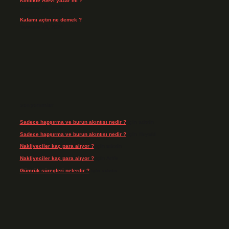
Kimlikte Alevi yazar mı ?
Temmuz 25, 2026
Kafamı açtın ne demek ?
Temmuz 23, 2026
Son yorumlar
Sadece hapşırma ve burun akıntısı nedir ?
için
admin
Sadece hapşırma ve burun akıntısı nedir ?
için
Tiryaki
Nakliyeciler kaç para alıyor ?
için
admin
Nakliyeciler kaç para alıyor ?
için
Arife
Gümrük süreçleri nelerdir ?
için
admin