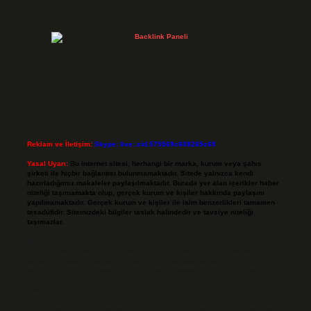
Reklam ve İletişim:
Skype: live:.cid.575569c608265c69
Yasal Uyarı:
Bu internet sitesi, herhangi bir marka, kurum veya şahıs
şirketi ile hiçbir bağlantısı bulunmamaktadır. Sitede yalnızca kendi
hazırladığımız makaleler paylaşılmaktadır. Burada yer alan içerikler haber
niteliği taşımamakta olup, gerçek kurum ve kişiler hakkında paylaşım
yapılmamaktadır. Gerçek kurum ve kişiler ile isim benzerlikleri tamamen
tesadüfidir. Sitemizdeki bilgiler taslak halindedir ve tavsiye niteliği
taşımazlar.
Sitemiz, 5651 Sayılı Kanun gereğince Bilgi Teknolojileri ve İletişim Kurumu
(BTK) tarafından onaylanmış bir Yer Sağlayıcı olarak hizmet vermektedir. Bu
nedenle, sitedeki içerikleri proaktif olarak denetleme veya araştırma
yükümlülüğümüz bulunmamaktadır. Ancak, üyelerimiz yazdıkları içeriklerin
sorumluluğunu taşımakta olup, siteye üye olarak bu sorumluluğu kabul
etmiş sayılırlar.
Hukuka ve yasal düzenlemelere aykırı olduğunu düşündüğünüz içerikleri,