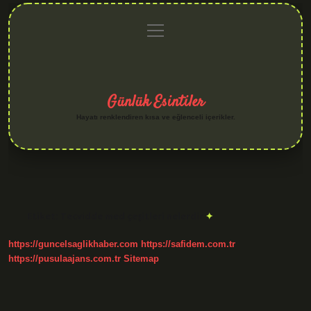
menüyü
Anasayfa
Gizlilik
Yasal
Hakkımızda
aç
Politikası
Uyarı
Günlük Esintiler
Hayatı renklendiren kısa ve eğlenceli içerikler.
Etiket:
Tecvidde med çeşitleri nelerdir
https://guncelsaglikhaber.com
https://safidem.com.tr
https://pusulaajans.com.tr
Sitemap