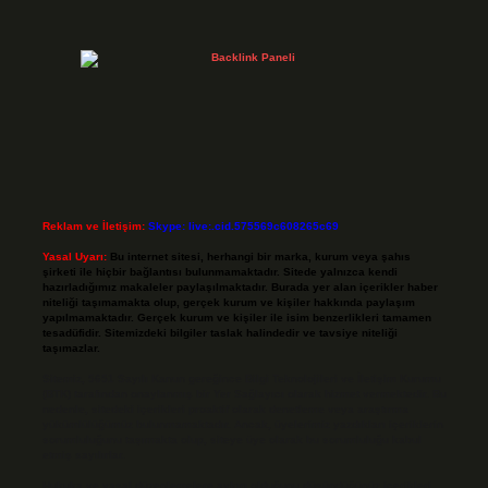
Reklam ve İletişim:
Skype: live:.cid.575569c608265c69
Yasal Uyarı:
Bu internet sitesi, herhangi bir marka, kurum veya şahıs
şirketi ile hiçbir bağlantısı bulunmamaktadır. Sitede yalnızca kendi
hazırladığımız makaleler paylaşılmaktadır. Burada yer alan içerikler haber
niteliği taşımamakta olup, gerçek kurum ve kişiler hakkında paylaşım
yapılmamaktadır. Gerçek kurum ve kişiler ile isim benzerlikleri tamamen
tesadüfidir. Sitemizdeki bilgiler taslak halindedir ve tavsiye niteliği
taşımazlar.
Sitemiz, 5651 Sayılı Kanun gereğince Bilgi Teknolojileri ve İletişim Kurumu
(BTK) tarafından onaylanmış bir Yer Sağlayıcı olarak hizmet vermektedir. Bu
nedenle, sitedeki içerikleri proaktif olarak denetleme veya araştırma
yükümlülüğümüz bulunmamaktadır. Ancak, üyelerimiz yazdıkları içeriklerin
sorumluluğunu taşımakta olup, siteye üye olarak bu sorumluluğu kabul
etmiş sayılırlar.
Hukuka ve yasal düzenlemelere aykırı olduğunu düşündüğünüz içerikleri,