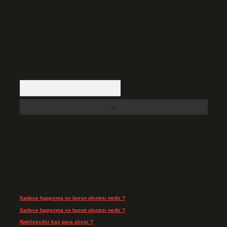
backlinkpanelicomtr@gmail.com
adresine bildirmeniz halinde, ilgili
içerikler yasal süre içerisinde sitemizden kaldırılacaktır.
Arama
Son Yorumlar
Sadece hapşırma ve burun akıntısı nedir ?
için
admin
Sadece hapşırma ve burun akıntısı nedir ?
için
Tiryaki
Nakliyeciler kaç para alıyor ?
için
admin