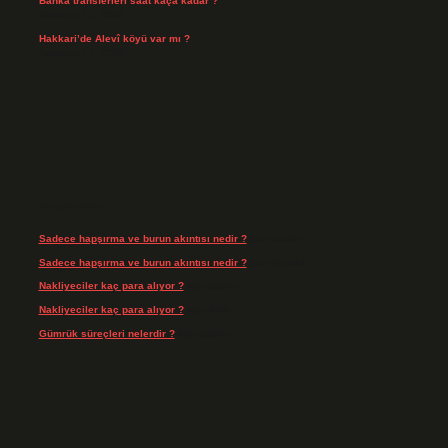
Banka transferleri saat kaça kadar ?
Temmuz 21, 2026
Hakkari’de Alevî köyü var mı ?
Temmuz 17, 2026
Son yorumlar
Sadece hapşırma ve burun akıntısı nedir ?
için
admin
Sadece hapşırma ve burun akıntısı nedir ?
için
Tiryaki
Nakliyeciler kaç para alıyor ?
için
admin
Nakliyeciler kaç para alıyor ?
için
Arife
Gümrük süreçleri nelerdir ?
için
admin