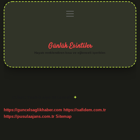
menüyü
Anasayfa
Gizlilik
Yasal
Hakkımızda
aç
Politikası
Uyarı
Günlük Esintiler
Hayatı renklendiren kısa ve eğlenceli içerikler.
Etiket:
Tesbih niye 33 tanedir
https://guncelsaglikhaber.com
https://safidem.com.tr
https://pusulaajans.com.tr
Sitemap