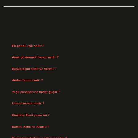
Sidebar
Son Yazılar
En parlak ışık nedir ?
Ağustos 6, 2026
Ayak göstermek haram mıdır ?
Ağustos 5, 2026
Başkalaşım nedir ve süreci ?
Ağustos 4, 2026
Amber birimi nedir ?
Ağustos 4, 2026
Yeşil pasaport ne kadar güçlü ?
Temmuz 29, 2026
Litosol toprak nedir ?
Temmuz 25, 2026
Kimlikte Alevi yazar mı ?
Temmuz 25, 2026
Kafamı açtın ne demek ?
Temmuz 23, 2026