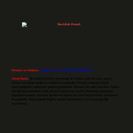
Reklam ve İletişim:
Skype: live:.cid.575569c608265c69
Yasal Uyarı:
Bu internet sitesi, herhangi bir marka, kurum veya şahıs
şirketi ile hiçbir bağlantısı bulunmamaktadır. Sitede yalnızca kendi
hazırladığımız makaleler paylaşılmaktadır. Burada yer alan içerikler haber
niteliği taşımamakta olup, gerçek kurum ve kişiler hakkında paylaşım
yapılmamaktadır. Gerçek kurum ve kişiler ile isim benzerlikleri tamamen
tesadüfidir. Sitemizdeki bilgiler taslak halindedir ve tavsiye niteliği
taşımazlar.
Sitemiz, 5651 Sayılı Kanun gereğince Bilgi Teknolojileri ve İletişim Kurumu
(BTK) tarafından onaylanmış bir Yer Sağlayıcı olarak hizmet vermektedir. Bu
nedenle, sitedeki içerikleri proaktif olarak denetleme veya araştırma
yükümlülüğümüz bulunmamaktadır. Ancak, üyelerimiz yazdıkları içeriklerin
sorumluluğunu taşımakta olup, siteye üye olarak bu sorumluluğu kabul
etmiş sayılırlar.