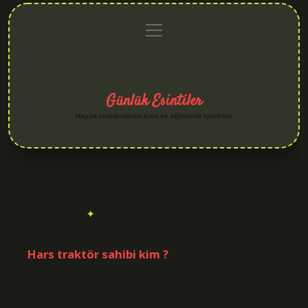
menüyü
Anasayfa
Gizlilik
Yasal
Hakkımızda
aç
Politikası
Uyarı
Günlük Esintiler
Hayatı renklendiren kısa ve eğlenceli içerikler.
Etiket:
trakt
Hars traktör sahibi kim ?
Tarih: Ekim 3, 2025
Hars Traktör Sahibi Kim? Küresel ve Yerel Perspektiflerden