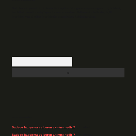
Hukuka ve yasal düzenlemelere aykırı olduğunu düşündüğünüz içerikleri,
backlinkpanelicomtr@gmail.com
adresine bildirmeniz halinde, ilgili
içerikler yasal süre içerisinde sitemizden kaldırılacaktır.
Arama
Son Yorumlar
Sadece hapşırma ve burun akıntısı nedir ?
için
admin
Sadece hapşırma ve burun akıntısı nedir ?
için
Tiryaki