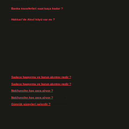
Temmuz 23, 2026
Banka transferleri saat kaça kadar ?
Temmuz 21, 2026
Hakkari’de Alevî köyü var mı ?
Temmuz 17, 2026
Son yorumlar
Sadece hapşırma ve burun akıntısı nedir ?
için
admin
Sadece hapşırma ve burun akıntısı nedir ?
için
Tiryaki
Nakliyeciler kaç para alıyor ?
için
admin
Nakliyeciler kaç para alıyor ?
için
Arife
Gümrük süreçleri nelerdir ?
için
admin