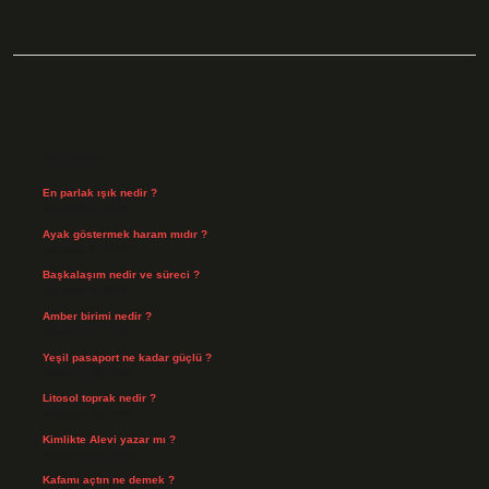
Sidebar
Son Yazılar
En parlak ışık nedir ?
Ağustos 6, 2026
Ayak göstermek haram mıdır ?
Ağustos 5, 2026
Başkalaşım nedir ve süreci ?
Ağustos 4, 2026
Amber birimi nedir ?
Ağustos 4, 2026
Yeşil pasaport ne kadar güçlü ?
Temmuz 29, 2026
Litosol toprak nedir ?
Temmuz 25, 2026
Kimlikte Alevi yazar mı ?
Temmuz 25, 2026
Kafamı açtın ne demek ?