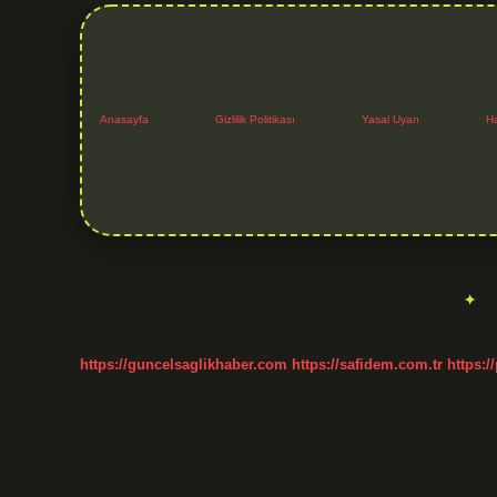
Anasayfa
Gizlilik Politikası
Yasal Uyarı
H
Etiket:
Türkiye hangi hukuk sistemini benimsemiştir
https://guncelsaglikhaber.com
https://safidem.com.tr
https:/