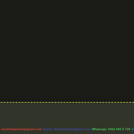
l:
backlinkpaneli@gmail.com
Teams:
forumhizmeti@gmail.com
Whatsapp: 0262 606 0 726
T