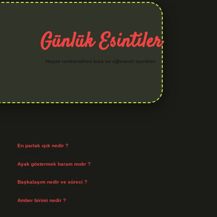
Günlük Esintiler
Hayatı renklendiren kısa ve eğlenceli içerikler.
Sidebar
hiltonbet yeni giriş
betexper güvenilir mi
elexbetgiris.org
Son Yazılar
En parlak ışık nedir ?
Ağustos 6, 2026
Ayak göstermek haram mıdır ?
Ağustos 5, 2026
Başkalaşım nedir ve süreci ?
Ağustos 4, 2026
Amber birimi nedir ?
Ağustos 4, 2026