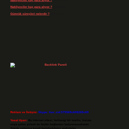
Nakliyeciler kaç para alıyor ?
için
admin
Nakliyeciler kaç para alıyor ?
için
Arife
Gümrük süreçleri nelerdir ?
için
admin
Reklam ve İletişim:
Skype: live:.cid.575569c608265c69
Yasal Uyarı:
Bu internet sitesi, herhangi bir marka, kurum
veya şahıs şirketi ile hiçbir bağlantısı bulunmamaktadır.
Sitede yalnızca kendi hazırladığımız makaleler