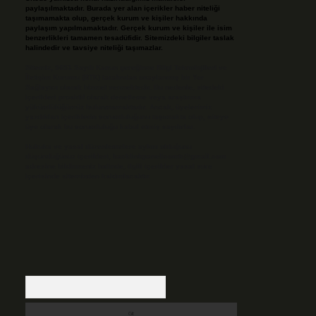
paylaşılmaktadır. Burada yer alan içerikler haber niteliği
taşımamakta olup, gerçek kurum ve kişiler hakkında
paylaşım yapılmamaktadır. Gerçek kurum ve kişiler ile isim
benzerlikleri tamamen tesadüfidir. Sitemizdeki bilgiler taslak
halindedir ve tavsiye niteliği taşımazlar.
Sitemiz, 5651 Sayılı Kanun gereğince Bilgi Teknolojileri ve
İletişim Kurumu (BTK) tarafından onaylanmış bir Yer
Sağlayıcı olarak hizmet vermektedir. Bu nedenle, sitedeki
içerikleri proaktif olarak denetleme veya araştırma
yükümlülüğümüz bulunmamaktadır. Ancak, üyelerimiz
yazdıkları içeriklerin sorumluluğunu taşımakta olup, siteye
üye olarak bu sorumluluğu kabul etmiş sayılırlar.
Hukuka ve yasal düzenlemelere aykırı olduğunu
düşündüğünüz içerikleri,
backlinkpanelicomtr@gmail.com
adresine bildirmeniz halinde, ilgili içerikler yasal süre
içerisinde sitemizden kaldırılacaktır.
Arama