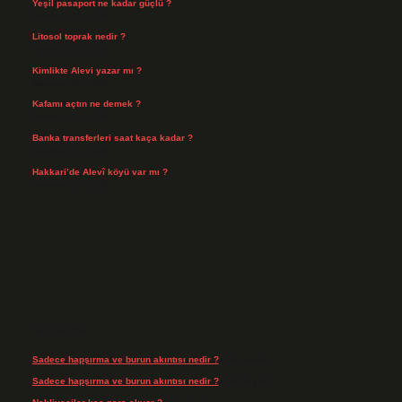
Yeşil pasaport ne kadar güçlü ?
Temmuz 29, 2026
Litosol toprak nedir ?
Temmuz 25, 2026
Kimlikte Alevi yazar mı ?
Temmuz 25, 2026
Kafamı açtın ne demek ?
Temmuz 23, 2026
Banka transferleri saat kaça kadar ?
Temmuz 21, 2026
Hakkari’de Alevî köyü var mı ?
Temmuz 17, 2026
Son yorumlar
Sadece hapşırma ve burun akıntısı nedir ?
için
admin
Sadece hapşırma ve burun akıntısı nedir ?
için
Tiryaki