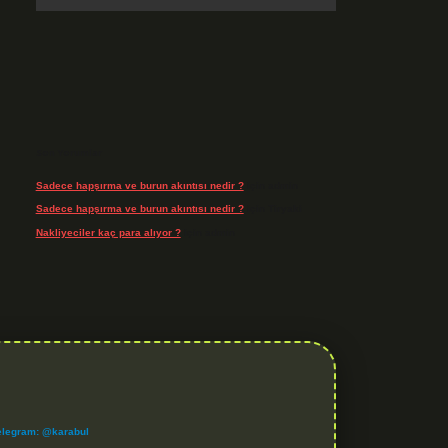
Son Yorumlar
Sadece hapşırma ve burun akıntısı nedir ?
için
admin
Sadece hapşırma ve burun akıntısı nedir ?
için
Tiryaki
Nakliyeciler kaç para alıyor ?
için
admin
elegram: @karabul