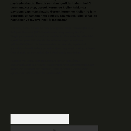
paylaşılmaktadır. Burada yer alan içerikler haber niteliği
taşımamakta olup, gerçek kurum ve kişiler hakkında
paylaşım yapılmamaktadır. Gerçek kurum ve kişiler ile isim
benzerlikleri tamamen tesadüfidir. Sitemizdeki bilgiler taslak
halindedir ve tavsiye niteliği taşımazlar.
Sitemiz, 5651 Sayılı Kanun gereğince Bilgi Teknolojileri ve
İletişim Kurumu (BTK) tarafından onaylanmış bir Yer
Sağlayıcı olarak hizmet vermektedir. Bu nedenle, sitedeki
içerikleri proaktif olarak denetleme veya araştırma
yükümlülüğümüz bulunmamaktadır. Ancak, üyelerimiz
yazdıkları içeriklerin sorumluluğunu taşımakta olup, siteye
üye olarak bu sorumluluğu kabul etmiş sayılırlar.
Hukuka ve yasal düzenlemelere aykırı olduğunu
düşündüğünüz içerikleri,
backlinkpanelicomtr@gmail.com
adresine bildirmeniz halinde, ilgili içerikler yasal süre
içerisinde sitemizden kaldırılacaktır.
Arama