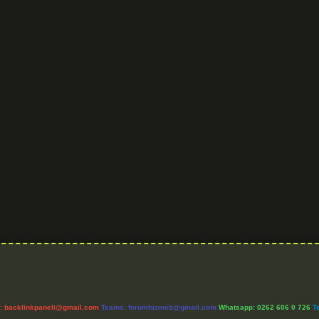
l:
backlinkpaneli@gmail.com
Teams:
forumhizmeti@gmail.com
Whatsapp: 0262 606 0 726
T