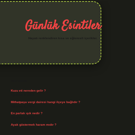
Günlük Esintiler
Hayatı renklendiren kısa ve eğlenceli içerikler.
Sidebar
hiltonbet yeni giriş
betexper güvenilir mi
elexbetgiris.org
Son Yazılar
Kuzu eti nereden gelir ?
Ağustos 8, 2026
Mithatpaşa vergi dairesi hangi ilçeye bağlıdır ?
Ağustos 8, 2026
En parlak ışık nedir ?
Ağustos 6, 2026
Ayak göstermek haram mıdır ?
Ağustos 5, 2026