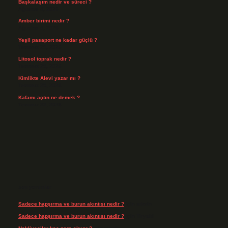
Başkalaşım nedir ve süreci ?
Ağustos 4, 2026
Amber birimi nedir ?
Ağustos 4, 2026
Yeşil pasaport ne kadar güçlü ?
Temmuz 29, 2026
Litosol toprak nedir ?
Temmuz 25, 2026
Kimlikte Alevi yazar mı ?
Temmuz 25, 2026
Kafamı açtın ne demek ?
Temmuz 23, 2026
Son yorumlar
Sadece hapşırma ve burun akıntısı nedir ?
için
admin
Sadece hapşırma ve burun akıntısı nedir ?
için
Tiryaki