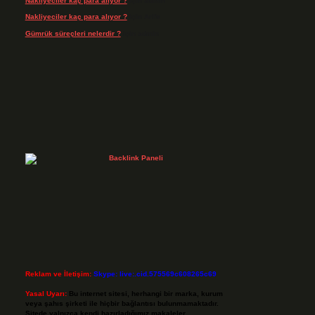
Nakliyeciler kaç para alıyor ?
için
admin
Nakliyeciler kaç para alıyor ?
için
Arife
Gümrük süreçleri nelerdir ?
için
admin
Reklam ve İletişim:
Skype: live:.cid.575569c608265c69
Yasal Uyarı:
Bu internet sitesi, herhangi bir marka, kurum
veya şahıs şirketi ile hiçbir bağlantısı bulunmamaktadır.
Sitede yalnızca kendi hazırladığımız makaleler