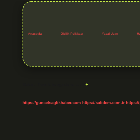
Anasayfa
Gizlilik Politikası
Yasal Uyarı
H
Etiket:
Twerk hangi dans türü
https://guncelsaglikhaber.com
https://safidem.com.tr
https:/