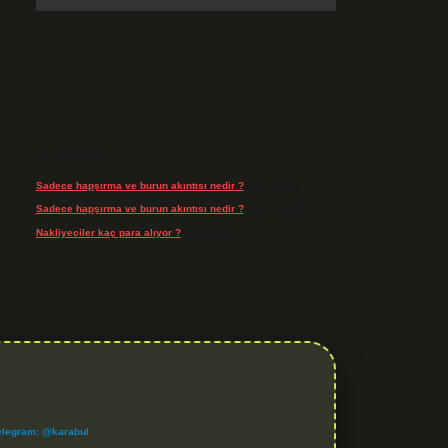
Son Yorumlar
Sadece hapşırma ve burun akıntısı nedir ?
için
admin
Sadece hapşırma ve burun akıntısı nedir ?
için
Tiryaki
Nakliyeciler kaç para alıyor ?
için
admin
elegram: @karabul