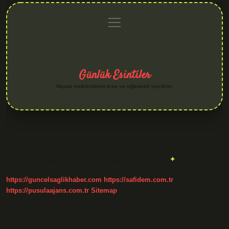
menüyü
Anasayfa
Gizlilik
Yasal
Hakkımızda
aç
Politikası
Uyarı
Günlük Esintiler
Hayatı renklendiren kısa ve eğlenceli içerikler.
Etiket:
Üçgenin çevre uzunluğu nasıl bulunur
https://guncelsaglikhaber.com
https://safidem.com.tr
https://pusulaajans.com.tr
Sitemap