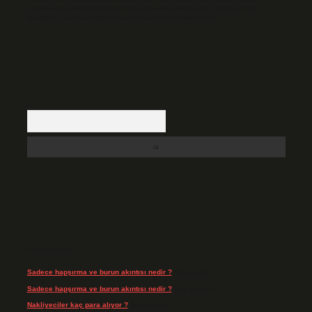
backlinkpanelicomtr@gmail.com
adresine bildirmeniz halinde, ilgili
içerikler yasal süre içerisinde sitemizden kaldırılacaktır.
Arama
Son Yorumlar
Sadece hapşırma ve burun akıntısı nedir ?
için
admin
Sadece hapşırma ve burun akıntısı nedir ?
için
Tiryaki
Nakliyeciler kaç para alıyor ?
için
admin