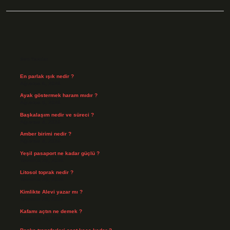
Sidebar
Son Yazılar
En parlak ışık nedir ?
Ağustos 6, 2026
Ayak göstermek haram mıdır ?
Ağustos 5, 2026
Başkalaşım nedir ve süreci ?
Ağustos 4, 2026
Amber birimi nedir ?
Ağustos 4, 2026
Yeşil pasaport ne kadar güçlü ?
Temmuz 29, 2026
Litosol toprak nedir ?
Temmuz 25, 2026
Kimlikte Alevi yazar mı ?
Temmuz 25, 2026
Kafamı açtın ne demek ?
Temmuz 23, 2026