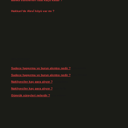
Banka transferleri saat kaça kadar ?
Temmuz 21, 2026
Hakkari’de Alevî köyü var mı ?
Temmuz 17, 2026
Son yorumlar
Sadece hapşırma ve burun akıntısı nedir ?
için
admin
Sadece hapşırma ve burun akıntısı nedir ?
için
Tiryaki
Nakliyeciler kaç para alıyor ?
için
admin
Nakliyeciler kaç para alıyor ?
için
Arife
Gümrük süreçleri nelerdir ?
için
admin