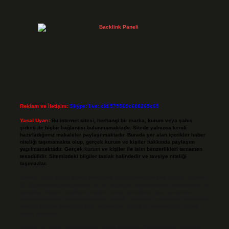
Reklam ve İletişim:
Skype: live:.cid.575569c608265c69
Yasal Uyarı:
Bu internet sitesi, herhangi bir marka, kurum veya şahıs
şirketi ile hiçbir bağlantısı bulunmamaktadır. Sitede yalnızca kendi
hazırladığımız makaleler paylaşılmaktadır. Burada yer alan içerikler haber
niteliği taşımamakta olup, gerçek kurum ve kişiler hakkında paylaşım
yapılmamaktadır. Gerçek kurum ve kişiler ile isim benzerlikleri tamamen
tesadüfidir. Sitemizdeki bilgiler taslak halindedir ve tavsiye niteliği
taşımazlar.
Sitemiz, 5651 Sayılı Kanun gereğince Bilgi Teknolojileri ve İletişim Kurumu
(BTK) tarafından onaylanmış bir Yer Sağlayıcı olarak hizmet vermektedir. Bu
nedenle, sitedeki içerikleri proaktif olarak denetleme veya araştırma
yükümlülüğümüz bulunmamaktadır. Ancak, üyelerimiz yazdıkları içeriklerin
sorumluluğunu taşımakta olup, siteye üye olarak bu sorumluluğu kabul
etmiş sayılırlar.
Hukuka ve yasal düzenlemelere aykırı olduğunu düşündüğünüz içerikleri,