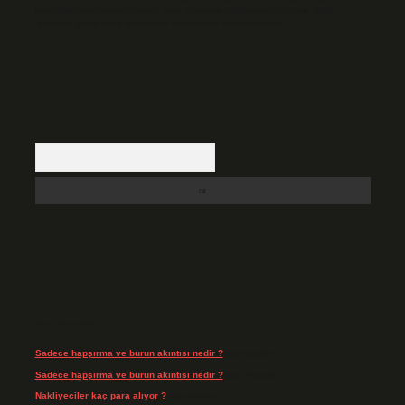
backlinkpanelicomtr@gmail.com
adresine bildirmeniz halinde, ilgili
içerikler yasal süre içerisinde sitemizden kaldırılacaktır.
Arama
Son Yorumlar
Sadece hapşırma ve burun akıntısı nedir ?
için
admin
Sadece hapşırma ve burun akıntısı nedir ?
için
Tiryaki
Nakliyeciler kaç para alıyor ?
için
admin