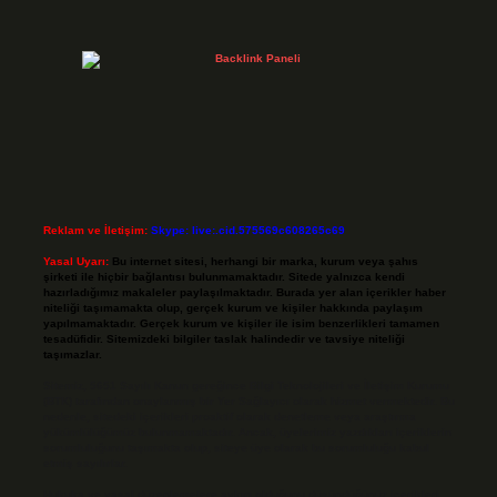
Reklam ve İletişim:
Skype: live:.cid.575569c608265c69
Yasal Uyarı:
Bu internet sitesi, herhangi bir marka, kurum veya şahıs
şirketi ile hiçbir bağlantısı bulunmamaktadır. Sitede yalnızca kendi
hazırladığımız makaleler paylaşılmaktadır. Burada yer alan içerikler haber
niteliği taşımamakta olup, gerçek kurum ve kişiler hakkında paylaşım
yapılmamaktadır. Gerçek kurum ve kişiler ile isim benzerlikleri tamamen
tesadüfidir. Sitemizdeki bilgiler taslak halindedir ve tavsiye niteliği
taşımazlar.
Sitemiz, 5651 Sayılı Kanun gereğince Bilgi Teknolojileri ve İletişim Kurumu
(BTK) tarafından onaylanmış bir Yer Sağlayıcı olarak hizmet vermektedir. Bu
nedenle, sitedeki içerikleri proaktif olarak denetleme veya araştırma
yükümlülüğümüz bulunmamaktadır. Ancak, üyelerimiz yazdıkları içeriklerin
sorumluluğunu taşımakta olup, siteye üye olarak bu sorumluluğu kabul
etmiş sayılırlar.
Hukuka ve yasal düzenlemelere aykırı olduğunu düşündüğünüz içerikleri,