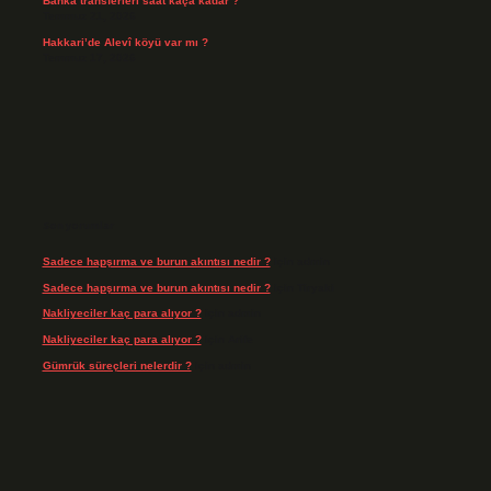
Banka transferleri saat kaça kadar ?
Temmuz 21, 2026
Hakkari’de Alevî köyü var mı ?
Temmuz 17, 2026
Son yorumlar
Sadece hapşırma ve burun akıntısı nedir ?
için
admin
Sadece hapşırma ve burun akıntısı nedir ?
için
Tiryaki
Nakliyeciler kaç para alıyor ?
için
admin
Nakliyeciler kaç para alıyor ?
için
Arife
Gümrük süreçleri nelerdir ?
için
admin