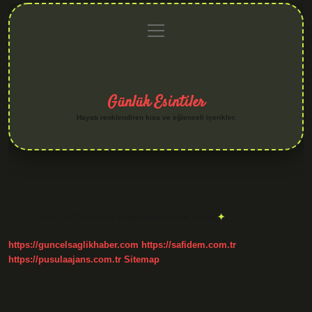
menüyü
Anasayfa
Gizlilik
Yasal
Hakkımızda
aç
Politikası
Uyarı
Günlük Esintiler
Hayatı renklendiren kısa ve eğlenceli içerikler.
Etiket:
Valf ve vana arasındaki fark nedir
https://guncelsaglikhaber.com
https://safidem.com.tr
https://pusulaajans.com.tr
Sitemap