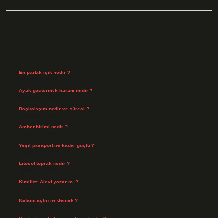
Sidebar
Son Yazılar
En parlak ışık nedir ?
Ağustos 6, 2026
Ayak göstermek haram mıdır ?
Ağustos 5, 2026
Başkalaşım nedir ve süreci ?
Ağustos 4, 2026
Amber birimi nedir ?
Ağustos 4, 2026
Yeşil pasaport ne kadar güçlü ?
Temmuz 29, 2026
Litosol toprak nedir ?
Temmuz 25, 2026
Kimlikte Alevi yazar mı ?
Temmuz 25, 2026
Kafamı açtın ne demek ?
Temmuz 23, 2026