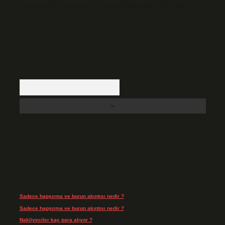
backlinkpanelicomtr@gmail.com
adresine bildirmeniz halinde, ilgili
içerikler yasal süre içerisinde sitemizden kaldırılacaktır.
Arama
Son Yorumlar
Sadece hapşırma ve burun akıntısı nedir ?
için
admin
Sadece hapşırma ve burun akıntısı nedir ?
için
Tiryaki
Nakliyeciler kaç para alıyor ?
için
admin