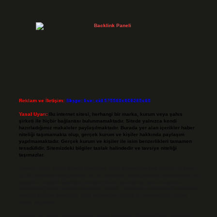
Reklam ve İletişim:
Skype: live:.cid.575569c608265c69
Yasal Uyarı:
Bu internet sitesi, herhangi bir marka, kurum veya şahıs
şirketi ile hiçbir bağlantısı bulunmamaktadır. Sitede yalnızca kendi
hazırladığımız makaleler paylaşılmaktadır. Burada yer alan içerikler haber
niteliği taşımamakta olup, gerçek kurum ve kişiler hakkında paylaşım
yapılmamaktadır. Gerçek kurum ve kişiler ile isim benzerlikleri tamamen
tesadüfidir. Sitemizdeki bilgiler taslak halindedir ve tavsiye niteliği
taşımazlar.
Sitemiz, 5651 Sayılı Kanun gereğince Bilgi Teknolojileri ve İletişim Kurumu
(BTK) tarafından onaylanmış bir Yer Sağlayıcı olarak hizmet vermektedir. Bu
nedenle, sitedeki içerikleri proaktif olarak denetleme veya araştırma
yükümlülüğümüz bulunmamaktadır. Ancak, üyelerimiz yazdıkları içeriklerin
sorumluluğunu taşımakta olup, siteye üye olarak bu sorumluluğu kabul
etmiş sayılırlar.
Hukuka ve yasal düzenlemelere aykırı olduğunu düşündüğünüz içerikleri,