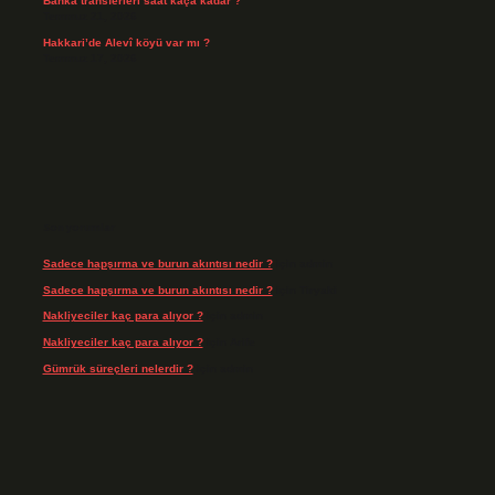
Banka transferleri saat kaça kadar ?
Temmuz 21, 2026
Hakkari’de Alevî köyü var mı ?
Temmuz 17, 2026
Son yorumlar
Sadece hapşırma ve burun akıntısı nedir ?
için
admin
Sadece hapşırma ve burun akıntısı nedir ?
için
Tiryaki
Nakliyeciler kaç para alıyor ?
için
admin
Nakliyeciler kaç para alıyor ?
için
Arife
Gümrük süreçleri nelerdir ?
için
admin