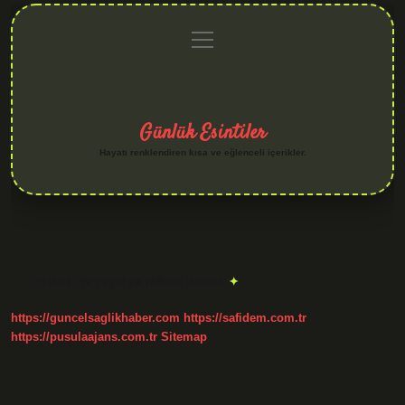
menüyü
Anasayfa
Gizlilik
Yasal
Hakkımızda
aç
Politikası
Uyarı
Günlük Esintiler
Hayatı renklendiren kısa ve eğlenceli içerikler.
Etiket:
Ya reşid ya rafi ne demek
https://guncelsaglikhaber.com
https://safidem.com.tr
https://pusulaajans.com.tr
Sitemap