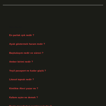
Sidebar
Son Yazılar
En parlak ışık nedir ?
Ağustos 6, 2026
Ayak göstermek haram mıdır ?
Ağustos 5, 2026
Başkalaşım nedir ve süreci ?
Ağustos 4, 2026
Amber birimi nedir ?
Ağustos 4, 2026
Yeşil pasaport ne kadar güçlü ?
Temmuz 29, 2026
Litosol toprak nedir ?
Temmuz 25, 2026
Kimlikte Alevi yazar mı ?
Temmuz 25, 2026
Kafamı açtın ne demek ?
Temmuz 23, 2026