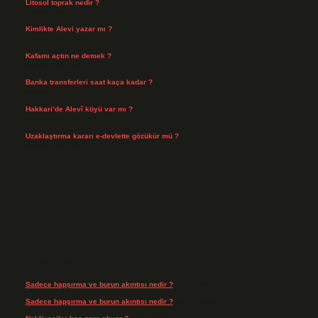
Litosol toprak nedir ?
Temmuz 25, 2026
Kimlikte Alevi yazar mı ?
Temmuz 25, 2026
Kafamı açtın ne demek ?
Temmuz 23, 2026
Banka transferleri saat kaça kadar ?
Temmuz 21, 2026
Hakkari’de Alevî köyü var mı ?
Temmuz 17, 2026
Uzaklaştırma kararı e-devlette gözükür mü ?
Temmuz 15, 2026
Son yorumlar
Sadece hapşırma ve burun akıntısı nedir ?
için
admin
Sadece hapşırma ve burun akıntısı nedir ?
için
Tiryaki