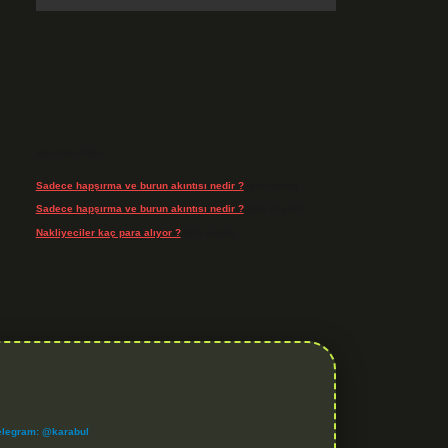
Son Yorumlar
Sadece hapşırma ve burun akıntısı nedir ?
için
admin
Sadece hapşırma ve burun akıntısı nedir ?
için
Tiryaki
Nakliyeciler kaç para alıyor ?
için
admin
elegram: @karabul