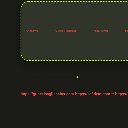
Anasayfa
Gizlilik Politikası
Yasal Uyarı
H
Etiket:
Yabaş ne anlama gelir
https://guncelsaglikhaber.com
https://safidem.com.tr
https:/