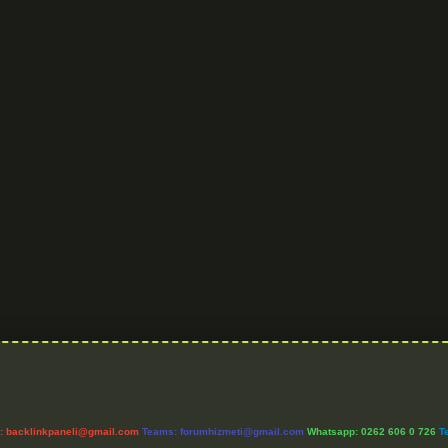
l:
backlinkpaneli@gmail.com
Teams:
forumhizmeti@gmail.com
Whatsapp: 0262 606 0 726
T