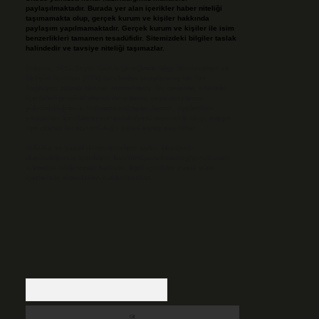
paylaşılmaktadır. Burada yer alan içerikler haber niteliği
taşımamakta olup, gerçek kurum ve kişiler hakkında
paylaşım yapılmamaktadır. Gerçek kurum ve kişiler ile isim
benzerlikleri tamamen tesadüfidir. Sitemizdeki bilgiler taslak
halindedir ve tavsiye niteliği taşımazlar.
Sitemiz, 5651 Sayılı Kanun gereğince Bilgi Teknolojileri ve
İletişim Kurumu (BTK) tarafından onaylanmış bir Yer
Sağlayıcı olarak hizmet vermektedir. Bu nedenle, sitedeki
içerikleri proaktif olarak denetleme veya araştırma
yükümlülüğümüz bulunmamaktadır. Ancak, üyelerimiz
yazdıkları içeriklerin sorumluluğunu taşımakta olup, siteye
üye olarak bu sorumluluğu kabul etmiş sayılırlar.
Hukuka ve yasal düzenlemelere aykırı olduğunu
düşündüğünüz içerikleri,
backlinkpanelicomtr@gmail.com
adresine bildirmeniz halinde, ilgili içerikler yasal süre
içerisinde sitemizden kaldırılacaktır.
Arama