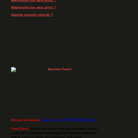
Nakliyeciler kaç para alıyor ?
için
admin
Nakliyeciler kaç para alıyor ?
için
Arife
Gümrük süreçleri nelerdir ?
için
admin
Reklam ve İletişim:
Skype: live:.cid.575569c608265c69
Yasal Uyarı:
Bu internet sitesi, herhangi bir marka, kurum
veya şahıs şirketi ile hiçbir bağlantısı bulunmamaktadır.
Sitede yalnızca kendi hazırladığımız makaleler