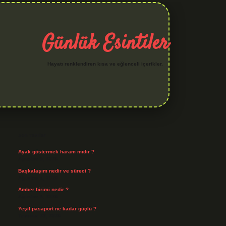
Günlük Esintiler
Hayatı renklendiren kısa ve eğlenceli içerikler.
Sidebar
hiltonbet yeni giriş
betexper güvenilir mi
elexbetgiris.org
Son Yazılar
Ayak göstermek haram mıdır ?
Ağustos 5, 2026
Başkalaşım nedir ve süreci ?
Ağustos 4, 2026
Amber birimi nedir ?
Ağustos 4, 2026
Yeşil pasaport ne kadar güçlü ?
Temmuz 29, 2026