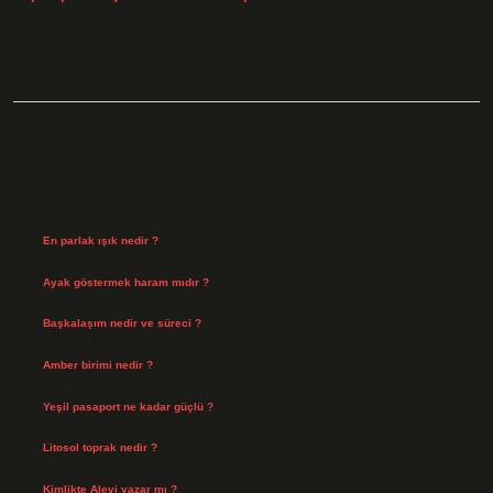
Sidebar
Son Yazılar
En parlak ışık nedir ?
Ağustos 6, 2026
Ayak göstermek haram mıdır ?
Ağustos 5, 2026
Başkalaşım nedir ve süreci ?
Ağustos 4, 2026
Amber birimi nedir ?
Ağustos 4, 2026
Yeşil pasaport ne kadar güçlü ?
Temmuz 29, 2026
Litosol toprak nedir ?
Temmuz 25, 2026
Kimlikte Alevi yazar mı ?