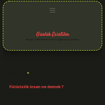
menüyü
Anasayfa
Gizlilik
Yasal
Hakkımızda
aç
Politikası
Uyarı
Günlük Esintiler
Hayatı renklendiren kısa ve eğlenceli içerikler.
Etiket:
yap
Fütüristik insan ne demek ?
Tarih: Eylül 28, 2025
Fütüristik İnsan Ne Demek? Toplumsal Yapılar ve Bireysel