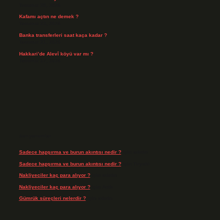
Temmuz 25, 2026
Kafamı açtın ne demek ?
Temmuz 23, 2026
Banka transferleri saat kaça kadar ?
Temmuz 21, 2026
Hakkari’de Alevî köyü var mı ?
Temmuz 17, 2026
Son yorumlar
Sadece hapşırma ve burun akıntısı nedir ?
için
admin
Sadece hapşırma ve burun akıntısı nedir ?
için
Tiryaki
Nakliyeciler kaç para alıyor ?
için
admin
Nakliyeciler kaç para alıyor ?
için
Arife
Gümrük süreçleri nelerdir ?
için
admin