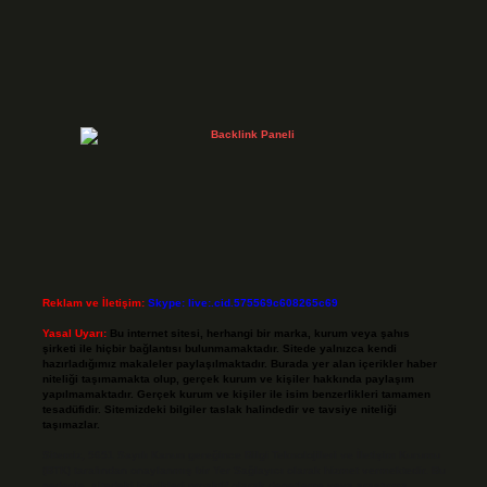
Reklam ve İletişim:
Skype: live:.cid.575569c608265c69
Yasal Uyarı:
Bu internet sitesi, herhangi bir marka, kurum veya şahıs
şirketi ile hiçbir bağlantısı bulunmamaktadır. Sitede yalnızca kendi
hazırladığımız makaleler paylaşılmaktadır. Burada yer alan içerikler haber
niteliği taşımamakta olup, gerçek kurum ve kişiler hakkında paylaşım
yapılmamaktadır. Gerçek kurum ve kişiler ile isim benzerlikleri tamamen
tesadüfidir. Sitemizdeki bilgiler taslak halindedir ve tavsiye niteliği
taşımazlar.
Sitemiz, 5651 Sayılı Kanun gereğince Bilgi Teknolojileri ve İletişim Kurumu
(BTK) tarafından onaylanmış bir Yer Sağlayıcı olarak hizmet vermektedir. Bu
nedenle, sitedeki içerikleri proaktif olarak denetleme veya araştırma