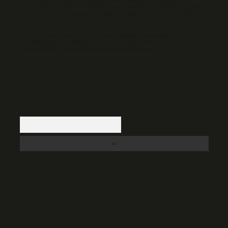
yükümlülüğümüz bulunmamaktadır. Ancak, üyelerimiz yazdıkları içeriklerin
sorumluluğunu taşımakta olup, siteye üye olarak bu sorumluluğu kabul
etmiş sayılırlar.
Hukuka ve yasal düzenlemelere aykırı olduğunu düşündüğünüz içerikleri,
backlinkpanelicomtr@gmail.com
adresine bildirmeniz halinde, ilgili
içerikler yasal süre içerisinde sitemizden kaldırılacaktır.
Arama
Son Yorumlar