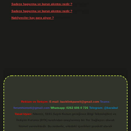
Sadece hapşırma ve burun akıntısı nedir ?
için
admin
Sadece hapşırma ve burun akıntısı nedir ?
için
Tiryaki
Nakliyeciler kaç para alıyor ?
için
admin
.org
Reklam ve İletişim:
E-mail:
backlinkpaneli@gmail.com
Teams:
forumhizmeti@gmail.com
Whatsapp: 0262 606 0 726
Telegram: @karabul
Yasal Uyarı:
Sitemiz, 5651 Sayılı Kanun gereğince Bilgi Teknolojileri ve
İletişim Kurumu (BTK) tarafından onaylanmış bir Yer Sağlayıcı olarak
hizmet vermektedir. Bu nedenle, sitedeki içerikleri proaktif olarak