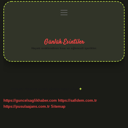
menüyü
Anasayfa
Gizlilik
Yasal
Hakkımızda
aç
Politikası
Uyarı
Günlük Esintiler
Hayatı renklendiren kısa ve eğlenceli içerikler.
Etiket:
Yapıca sıralı cümle nasıl olur
https://guncelsaglikhaber.com
https://safidem.com.tr
https://pusulaajans.com.tr
Sitemap