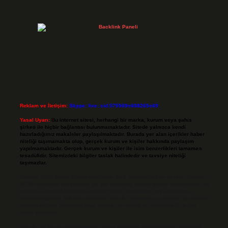
Reklam ve İletişim:
Skype: live:.cid.575569c608265c69
Yasal Uyarı:
Bu internet sitesi, herhangi bir marka, kurum veya şahıs
şirketi ile hiçbir bağlantısı bulunmamaktadır. Sitede yalnızca kendi
hazırladığımız makaleler paylaşılmaktadır. Burada yer alan içerikler haber
niteliği taşımamakta olup, gerçek kurum ve kişiler hakkında paylaşım
yapılmamaktadır. Gerçek kurum ve kişiler ile isim benzerlikleri tamamen
tesadüfidir. Sitemizdeki bilgiler taslak halindedir ve tavsiye niteliği
taşımazlar.
Sitemiz, 5651 Sayılı Kanun gereğince Bilgi Teknolojileri ve İletişim Kurumu
(BTK) tarafından onaylanmış bir Yer Sağlayıcı olarak hizmet vermektedir. Bu
nedenle, sitedeki içerikleri proaktif olarak denetleme veya araştırma
yükümlülüğümüz bulunmamaktadır. Ancak, üyelerimiz yazdıkları içeriklerin
sorumluluğunu taşımakta olup, siteye üye olarak bu sorumluluğu kabul
etmiş sayılırlar.
Hukuka ve yasal düzenlemelere aykırı olduğunu düşündüğünüz içerikleri,