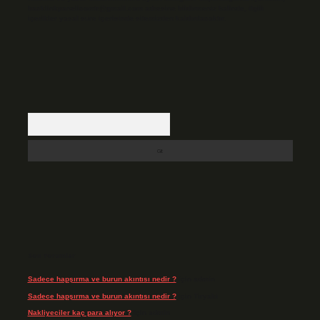
backlinkpanelicomtr@gmail.com
adresine bildirmeniz halinde, ilgili
içerikler yasal süre içerisinde sitemizden kaldırılacaktır.
Arama
Son Yorumlar
Sadece hapşırma ve burun akıntısı nedir ?
için
admin
Sadece hapşırma ve burun akıntısı nedir ?
için
Tiryaki
Nakliyeciler kaç para alıyor ?
için
admin