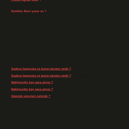
Litosol toprak nedir ?
Temmuz 25, 2026
Kimlikte Alevi yazar mı ?
Temmuz 25, 2026
Son yorumlar
Sadece hapşırma ve burun akıntısı nedir ?
için
admin
Sadece hapşırma ve burun akıntısı nedir ?
için
Tiryaki
Nakliyeciler kaç para alıyor ?
için
admin
Nakliyeciler kaç para alıyor ?
için
Arife
Gümrük süreçleri nelerdir ?
için
admin