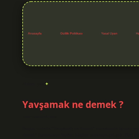
Anasayfa
Gizlilik Politikası
Yasal Uyarı
H
Etiket:
yav
Yavşamak ne demek ?
Tarih: Haziran 10, 2026
Bugün sizlerle “Yavşamak ne demek” konusunda işinize yara
demek” konusunda faydalı bilgiler sunmaya çalıştık. Puri 