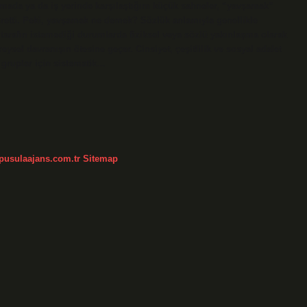
ımada ya da iş yerinde karşılaştığım küçük sahneler, “yavşamak”
retti. Peki, yavşamak ne demek? Sözlük anlamıyla genellikle
şı tarafın istemediği durumlarda fiziksel veya sözlü yakınlaşma olarak
ysel davranışın ötesine geçer. Cinsiyet, çeşitlilik ve sosyal adalet
 gruplar için sistematik…
/pusulaajans.com.tr
Sitemap