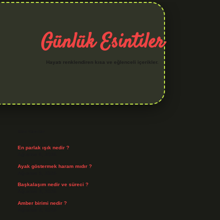
Günlük Esintiler
Hayatı renklendiren kısa ve eğlenceli içerikler.
Sidebar
hiltonbet yeni giriş
betexper güvenilir mi
elexbetgiris.org
Son Yazılar
En parlak ışık nedir ?
Ağustos 6, 2026
Ayak göstermek haram mıdır ?
Ağustos 5, 2026
Başkalaşım nedir ve süreci ?
Ağustos 4, 2026
Amber birimi nedir ?
Ağustos 4, 2026