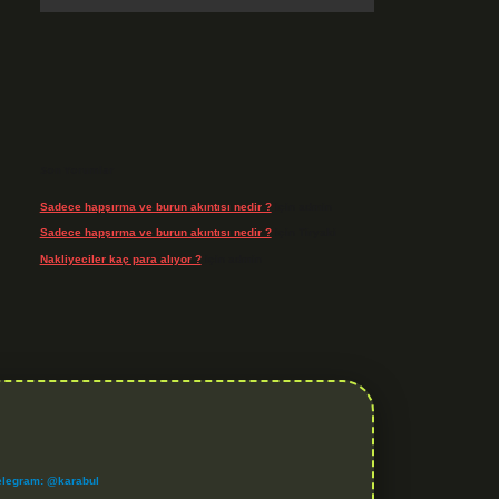
Son Yorumlar
Sadece hapşırma ve burun akıntısı nedir ?
için
admin
Sadece hapşırma ve burun akıntısı nedir ?
için
Tiryaki
Nakliyeciler kaç para alıyor ?
için
admin
elegram: @karabul