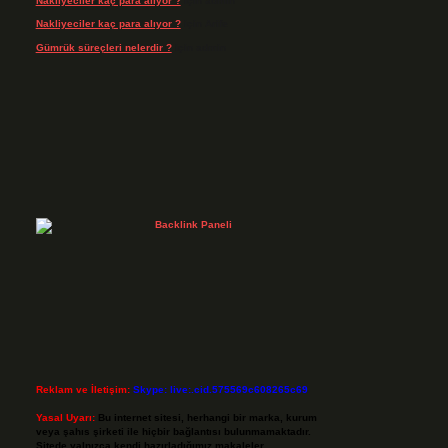
Nakliyeciler kaç para alıyor ?
için
admin
Nakliyeciler kaç para alıyor ?
için
Arife
Gümrük süreçleri nelerdir ?
için
admin
Reklam ve İletişim:
Skype: live:.cid.575569c608265c69
Yasal Uyarı:
Bu internet sitesi, herhangi bir marka, kurum
veya şahıs şirketi ile hiçbir bağlantısı bulunmamaktadır.
Sitede yalnızca kendi hazırladığımız makaleler