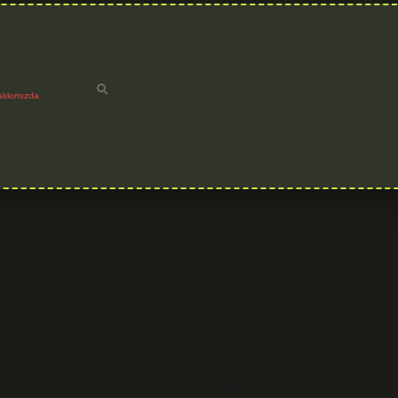
akkımızda
yabilecek bilgileri paylaşacağız. Okuyucularımıza “Yavşamak ne
ekibi olarak bizi okumaya devam edin! Yavşamak Ne Demek? Günlük