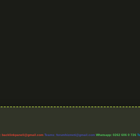
l:
backlinkpaneli@gmail.com
Teams:
forumhizmeti@gmail.com
Whatsapp: 0262 606 0 726
T