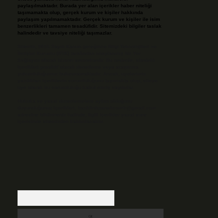
paylaşılmaktadır. Burada yer alan içerikler haber niteliği
taşımamakta olup, gerçek kurum ve kişiler hakkında
paylaşım yapılmamaktadır. Gerçek kurum ve kişiler ile isim
benzerlikleri tamamen tesadüfidir. Sitemizdeki bilgiler taslak
halindedir ve tavsiye niteliği taşımazlar.
Sitemiz, 5651 Sayılı Kanun gereğince Bilgi Teknolojileri ve
İletişim Kurumu (BTK) tarafından onaylanmış bir Yer
Sağlayıcı olarak hizmet vermektedir. Bu nedenle, sitedeki
içerikleri proaktif olarak denetleme veya araştırma
yükümlülüğümüz bulunmamaktadır. Ancak, üyelerimiz
yazdıkları içeriklerin sorumluluğunu taşımakta olup, siteye
üye olarak bu sorumluluğu kabul etmiş sayılırlar.
Hukuka ve yasal düzenlemelere aykırı olduğunu
düşündüğünüz içerikleri,
backlinkpanelicomtr@gmail.com
adresine bildirmeniz halinde, ilgili içerikler yasal süre
içerisinde sitemizden kaldırılacaktır.
Arama