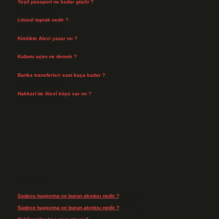
Yeşil pasaport ne kadar güçlü ?
Temmuz 29, 2026
Litosol toprak nedir ?
Temmuz 25, 2026
Kimlikte Alevi yazar mı ?
Temmuz 25, 2026
Kafamı açtın ne demek ?
Temmuz 23, 2026
Banka transferleri saat kaça kadar ?
Temmuz 21, 2026
Hakkari’de Alevî köyü var mı ?
Temmuz 17, 2026
Son yorumlar
Sadece hapşırma ve burun akıntısı nedir ?
için
admin
Sadece hapşırma ve burun akıntısı nedir ?
için
Tiryaki