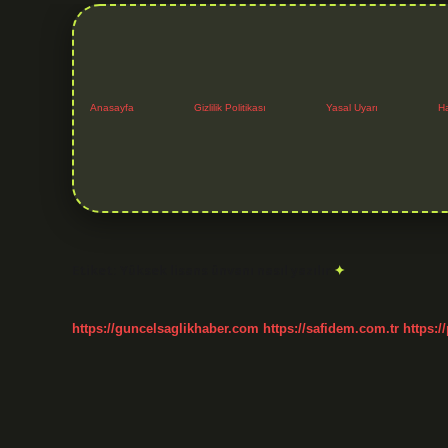
Anasayfa
Gizlilik Politikası
Yasal Uyarı
H
Etiket:
Yüksek lisans ünvanı nasıl yazılır
https://guncelsaglikhaber.com
https://safidem.com.tr
https:/