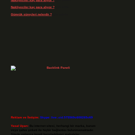
Nakliyeciler kaç para alıyor ?
için
admin
Nakliyeciler kaç para alıyor ?
için
Arife
Gümrük süreçleri nelerdir ?
için
admin
Reklam ve İletişim:
Skype: live:.cid.575569c608265c69
Yasal Uyarı:
Bu internet sitesi, herhangi bir marka, kurum
veya şahıs şirketi ile hiçbir bağlantısı bulunmamaktadır.
Sitede yalnızca kendi hazırladığımız makaleler