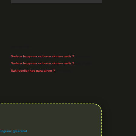
Son Yorumlar
Sadece hapşırma ve burun akıntısı nedir ?
için
admin
Sadece hapşırma ve burun akıntısı nedir ?
için
Tiryaki
Nakliyeciler kaç para alıyor ?
için
admin
elegram: @karabul