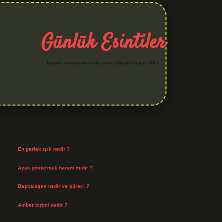
Günlük Esintiler
Hayatı renklendiren kısa ve eğlenceli içerikler.
Sidebar
hiltonbet yeni giriş
betexper güvenilir mi
elexbetgi
Son Yazılar
En parlak ışık nedir ?
Ağustos 6, 2026
Ayak göstermek haram mıdır ?
Ağustos 5, 2026
Başkalaşım nedir ve süreci ?
Ağustos 4, 2026
Amber birimi nedir ?
Ağustos 4, 2026