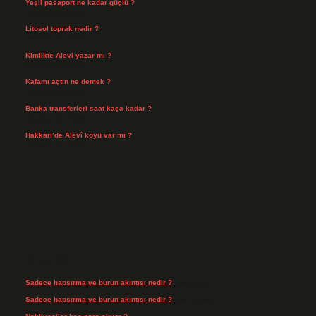
Yeşil pasaport ne kadar güçlü ?
Temmuz 29, 2026
Litosol toprak nedir ?
Temmuz 25, 2026
Kimlikte Alevi yazar mı ?
Temmuz 25, 2026
Kafamı açtın ne demek ?
Temmuz 23, 2026
Banka transferleri saat kaça kadar ?
Temmuz 21, 2026
Hakkari’de Alevî köyü var mı ?
Temmuz 17, 2026
Son yorumlar
Sadece hapşırma ve burun akıntısı nedir ?
için
admin
Sadece hapşırma ve burun akıntısı nedir ?
için
Tiryaki