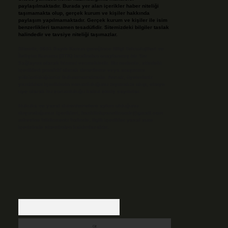
paylaşılmaktadır. Burada yer alan içerikler haber niteliği
taşımamakta olup, gerçek kurum ve kişiler hakkında
paylaşım yapılmamaktadır. Gerçek kurum ve kişiler ile isim
benzerlikleri tamamen tesadüfidir. Sitemizdeki bilgiler taslak
halindedir ve tavsiye niteliği taşımazlar.
Sitemiz, 5651 Sayılı Kanun gereğince Bilgi Teknolojileri ve
İletişim Kurumu (BTK) tarafından onaylanmış bir Yer
Sağlayıcı olarak hizmet vermektedir. Bu nedenle, sitedeki
içerikleri proaktif olarak denetleme veya araştırma
yükümlülüğümüz bulunmamaktadır. Ancak, üyelerimiz
yazdıkları içeriklerin sorumluluğunu taşımakta olup, siteye
üye olarak bu sorumluluğu kabul etmiş sayılırlar.
Hukuka ve yasal düzenlemelere aykırı olduğunu
düşündüğünüz içerikleri,
backlinkpanelicomtr@gmail.com
adresine bildirmeniz halinde, ilgili içerikler yasal süre
içerisinde sitemizden kaldırılacaktır.
Arama