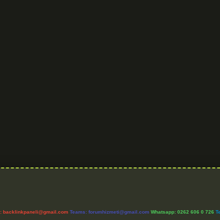
l:
backlinkpaneli@gmail.com
Teams:
forumhizmeti@gmail.com
Whatsapp: 0262 606 0 726
T