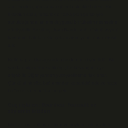
alıntı sözler çoğu zaman görsel estetikle birleşir. Bir
filozofun sözü, romantik bir arka plan görseliyle
sunulduğunda, anlamı duygusal bir tüketim nesnesine
dönüşebilir. Bu süreç, Jean Baudrillard’ın “simülasyon”
kavramını hatırlatır: Gerçek anlamın yerini onun temsili
alır.
Kültürel pratikler açısından bu durum iki yönlüdür. Bir
yandan bilgi demokratikleşir; herkes düşünceye
erişebilir. Diğer yandan yüzeyselleşme riski artar.
Çünkü alıntı söz, bağlamından koparıldığında yalnızca
bir “estetik nesne” haline gelir.
Güç ilişkileri: Bourdieu, Foucault ve
söylemin iktidarı
Michel Foucault’nun iktidar ve söylem ilişkisi, alıntı