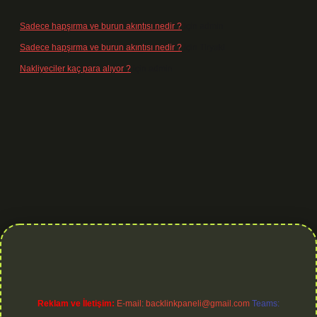
Sadece hapşırma ve burun akıntısı nedir ?
için
admin
Sadece hapşırma ve burun akıntısı nedir ?
için
Tiryaki
Nakliyeciler kaç para alıyor ?
için
admin
rg
Reklam ve İletişim:
E-mail:
backlinkpaneli@gmail.com
Teams: