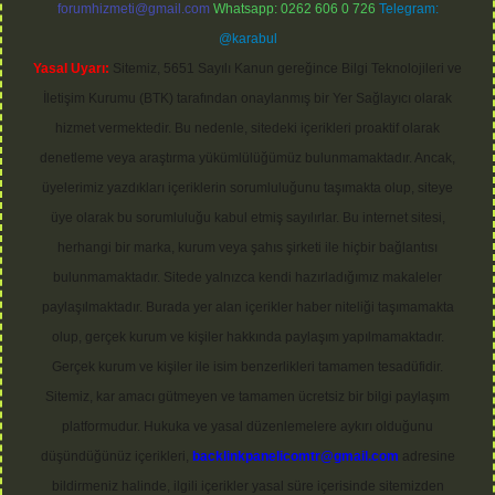
forumhizmeti@gmail.com
Whatsapp: 0262 606 0 726
Telegram:
@karabul
Yasal Uyarı:
Sitemiz, 5651 Sayılı Kanun gereğince Bilgi Teknolojileri ve
İletişim Kurumu (BTK) tarafından onaylanmış bir Yer Sağlayıcı olarak
hizmet vermektedir. Bu nedenle, sitedeki içerikleri proaktif olarak
denetleme veya araştırma yükümlülüğümüz bulunmamaktadır. Ancak,
üyelerimiz yazdıkları içeriklerin sorumluluğunu taşımakta olup, siteye
üye olarak bu sorumluluğu kabul etmiş sayılırlar. Bu internet sitesi,
herhangi bir marka, kurum veya şahıs şirketi ile hiçbir bağlantısı
bulunmamaktadır. Sitede yalnızca kendi hazırladığımız makaleler
paylaşılmaktadır. Burada yer alan içerikler haber niteliği taşımamakta
olup, gerçek kurum ve kişiler hakkında paylaşım yapılmamaktadır.
Gerçek kurum ve kişiler ile isim benzerlikleri tamamen tesadüfidir.
Sitemiz, kar amacı gütmeyen ve tamamen ücretsiz bir bilgi paylaşım
platformudur. Hukuka ve yasal düzenlemelere aykırı olduğunu
düşündüğünüz içerikleri,
backlinkpanelicomtr@gmail.com
adresine
bildirmeniz halinde, ilgili içerikler yasal süre içerisinde sitemizden