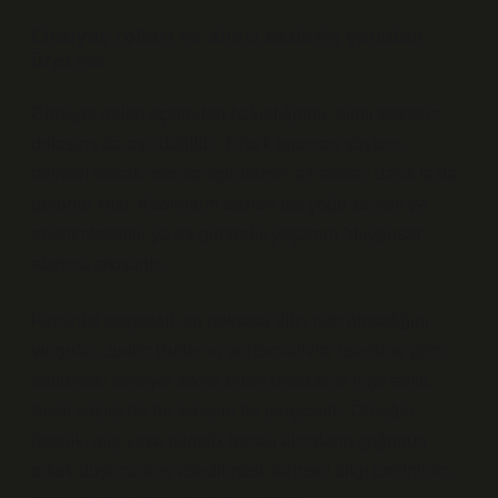
Cinsiyet rolleri ve alıntı sözlerin yeniden
üretimi
Cinsiyet rolleri açısından bakıldığında, alıntı sözlerin
dolaşımı da eşit değildir. Erkek egemen söylem,
tarihsel olarak “otorite figürlerine” ait sözleri daha fazla
görünür kılar. Kadınların sözleri ise çoğu zaman ya
anonimleştirilir ya da gündelik yaşamın “duygusal”
alanına sıkıştırılır.
Feminist sosyoloji, bu noktada dilin nötr olmadığını
vurgular. Judith Butler’ın performativite teorisine göre,
toplumsal cinsiyet tekrar eden pratiklerle inşa edilir.
Alıntı sözler de bu tekrarın bir parçasıdır. Örneğin,
liderlik, güç veya bilgelik temalı alıntıların çoğunun
erkek düşünürlere atfedilmesi, tarihsel bilgi üretiminin