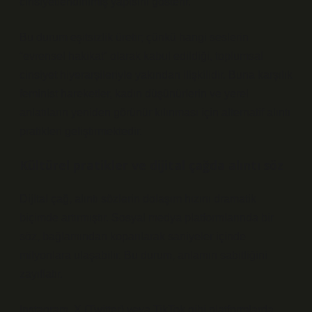
cinsiyetlendirilmiş yapısını gösterir.
Bu durum
eşitsizlik
üretir; çünkü hangi seslerin
“evrensel hakikat” olarak kabul edildiği, toplumsal
cinsiyet hiyerarşileriyle yakından ilişkilidir. Buna karşılık
feminist hareketler, kadın düşünürlerin ve yerel
anlatıların yeniden görünür kılınması için alternatif alıntı
pratikleri geliştirmektedir.
Kültürel pratikler ve dijital çağda alıntı söz
Dijital çağ, alıntı sözlerin dolaşım hızını dramatik
biçimde artırmıştır. Sosyal medya platformlarında bir
söz, bağlamından koparılarak saniyeler içinde
milyonlara ulaşabilir. Bu durum, anlamın sabitliğini
zayıflatır.
Instagram, X (Twitter) veya TikTok gibi platformlarda