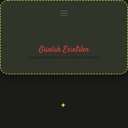
menüyü
Anasayfa
Gizlilik
Yasal
Hakkımızda
aç
Politikası
Uyarı
Günlük Esintiler
Hayatı renklendiren kısa ve eğlenceli içerikler.
Alıntı söz nedir ?
Tarih: Haziran 30, 2026