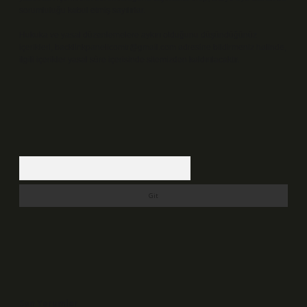
sorumluluğu kabul etmiş sayılırlar.
Hukuka ve yasal düzenlemelere aykırı olduğunu düşündüğünüz
içerikleri,
backlinkpanelicomtr@gmail.com
adresine bildirmeniz halinde,
ilgili içerikler yasal süre içerisinde sitemizden kaldırılacaktır.
Arama
Son Yorumlar