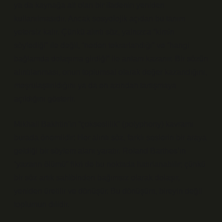
ya da kaynağa ait olan bir ifadenin yeniden
kullanılmasıdır. Ancak sosyolojik açıdan bu tanım
yetersiz kalır. Çünkü alıntı söz, yalnızca “kimin
söylediği” ile değil, “neden tekrarlandığı” ve “hangi
bağlamda dolaşıma girdiği” ile anlam kazanır. Bir sözün
alıntılanması, onun toplumsal olarak değer kazandığını,
meşrulaştırıldığını ya da en azından tartışmaya
açıldığını gösterir.
Mikhail Bakhtin’in “çokseslilik” (polyphony) kavramı
burada önemlidir: Her alıntı söz, farklı seslerin bir araya
geldiği bir söylem alanı yaratır. Roland Barthes’ın
“yazarın ölümü” fikri de bu noktada hatırlanabilir; çünkü
bir söz artık sahibinden bağımsız olarak dolaşır,
yeniden üretilir ve dönüşür. Bu dönüşüm, bireyin değil
toplumun dilidir.