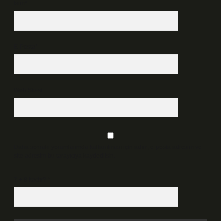
İsim*
E-Posta*
Web Sitesi
Daha sonraki yorumlarımda kullanılması için adım, e-posta adresim ve
site adresim bu tarayıcıya kaydedilsin.
7 + 8 kaçtır?
*