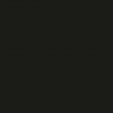
İnsanlarla konuşurken, bazen bir cümlenin içinde
başkasına ait bir ses duyarım. Bu ses, yalnızca bir
“alıntı” değildir; geçmişten bugüne taşınan bir düşünme
biçiminin, bir kültürel hafızanın ve çoğu zaman da
toplumsal bir yönlendirme mekanizmasının izidir.
Günlük yaşamda “alıntı söz” dediğimiz şey, çoğu
zaman bir düşünceyi güçlendirmek, bir duyguyu
meşrulaştırmak ya da bir tartışmada otorite kurmak için
kullanılır. Fakat daha derine inildiğinde, alıntı sözlerin
yalnızca dilsel bir pratik değil, aynı zamanda toplumsal
yapıların görünmez ağlarını taşıyan bir araç olduğu
görülür.
Alıntı söz nedir? Kavramsal
çerçeve
Alıntı söz, en temel anlamıyla başka bir kişiye, metne