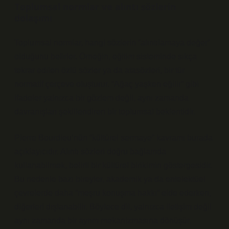
Toplumsal normlar ve alıntı sözlerin
dolaşımı
Toplumsal normlar, hangi sözlerin “alıntılamaya değer”
olduğunu belirler. Örneğin, eğitim sisteminde sıkça
tekrar edilen özlü sözler ya da atasözleri, bir tür
normatif çerçeve oluşturur. “Ağaç yaşken eğilir” gibi
ifadeler yalnızca bir gözlem değil, aynı zamanda
davranışları şekillendiren bir toplumsal beklentidir.
Pierre Bourdieu’nün “kültürel sermaye” kavramı burada
açıklayıcıdır. Alıntı sözleri doğru bağlamda
kullanabilmek, belirli bir kültürel birikimin göstergesidir.
Bu nedenle bazı bireyler, akademik ya da entelektüel
çevrelerde daha “meşru konuşma hakkı” elde ederken,
diğerleri dışlanabilir. Böylece dil, yalnızca iletişim değil
aynı zamanda bir ayrım mekanizmasına dönüşür.