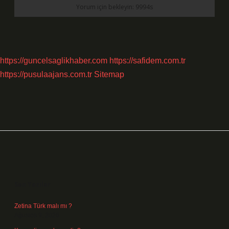
https://guncelsaglikhaber.com
https://safidem.com.tr
https://pusulaajans.com.tr
Sitemap
Sidebar
Son Yazılar
Zetina Türk malı mı ?
Ağustos 9, 2026