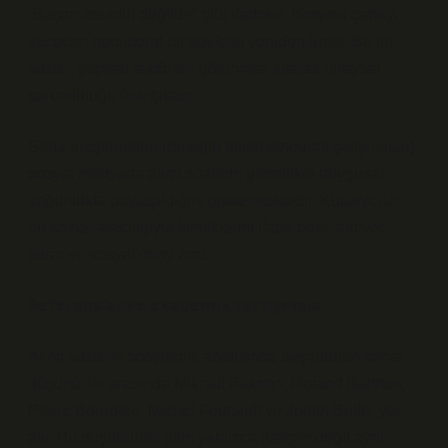
“Başarı tesadüf değildir” gibi ifadeler, bireysel çabayı
yücelten neoliberal bir söylemi yeniden üretir. Bu tür
sözler, yapısal faktörleri görünmez kılarak bireysel
sorumluluğu öne çıkarır.
Saha araştırmaları (örneğin dijital etnografi çalışmaları),
sosyal medyada alıntı sözlerin genellikle duygusal
yoğunlukla paylaşıldığını göstermektedir. Kullanıcılar,
bu sözler aracılığıyla kimliklerini ifade eder, aidiyet
kurar ve sosyal onay arar.
Referanslar ve akademik tartışmalar
Alıntı sözlerin sosyolojik analizinde başvurulan temel
düşünürler arasında Mikhail Bakhtin, Roland Barthes,
Pierre Bourdieu, Michel Foucault ve Judith Butler yer
alır. Bu düşünürler, dilin yalnızca iletişim değil aynı