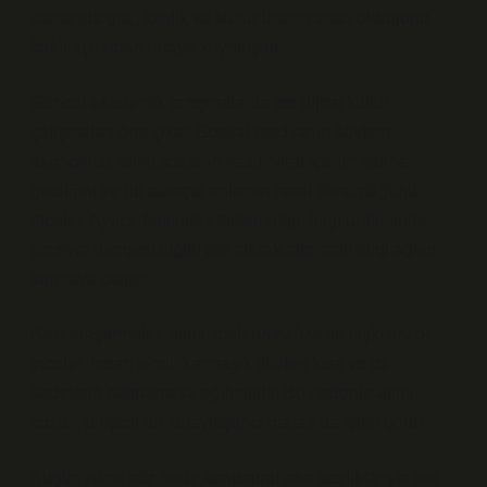
zamanda güç, kimlik ve kültür üretim aracı olduğunu
farklı açılardan ortaya koymuştur.
Güncel akademik tartışmalarda ise dijital kültür
çalışmaları öne çıkar. Sosyal medyanın söylem
ekonomisi, alıntı sözlerin nasıl “viral içerik” haline
geldiğini ve bu süreçte anlamın nasıl dönüştüğünü
inceler. Ayrıca feminist epistemoloji, bilgi üretiminde
cinsiyet dengesizliğini ele alarak alternatif bilgi ağları
kurmaya çalışır.
Bazı araştırmalar, alıntı sözlerin hafıza ile ilişkisini de
inceler. İnsan zihni, karmaşık fikirleri kısa ve öz
ifadelerle hatırlamaya eğilimlidir. Bu nedenle alıntı
sözler, bilişsel bir kolaylaştırıcı olarak da işlev görür.
Bugün Alıntı söz nedir konusunu ana başlıklarıyla ele