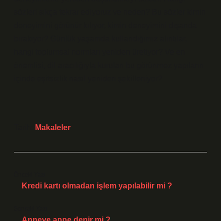
sözleri sıkça tekrar ediyoruz ve neden? Bu sözler kimin
deneyimini görünür kılıyor, kimin deneyimini dışarıda
bırakıyor? Günlük yaşamda kullandığımız alıntılar,
hangi toplumsal normları yeniden üretiyor? Ve en
önemlisi, dil aracılığıyla kurulan bu görünmez yapıların
içinde
eşitsizlik
nasıl yeniden şekilleniyor?
Tarih:
Makaleler
Önceki Yazı
Kredi kartı olmadan işlem yapılabilir mi ?
Sonraki Yazı
Anneye anne denir mi ?