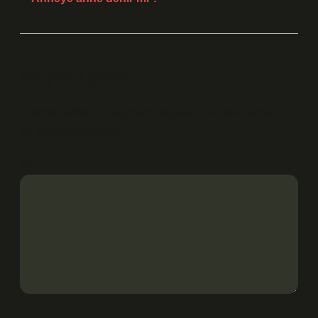
Bir yanıt yazın
E-posta adresiniz yayınlanmayacak.
Gerekli alanlar
*
ile işaretlenmişlerdir
Yorum