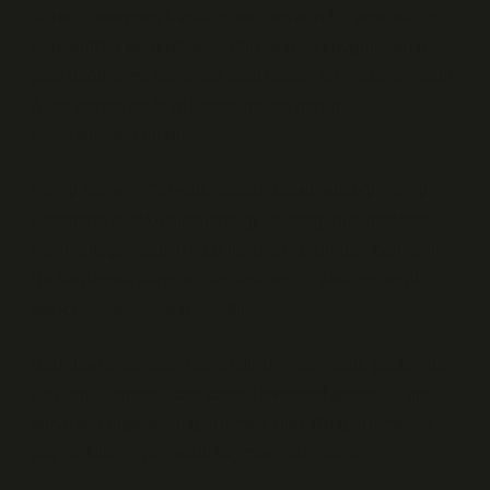
sözlerin sosyolojik analizinde merkezi bir yere sahiptir.
Foucault’ya göre iktidar yalnızca baskı uygulayan bir
yapı değil, aynı zamanda bilgi üreten bir mekanizmadır.
Alıntı sözler, bu bilgi üretiminin en görünür
parçalarından biridir.
Hangi sözlerin “bilgelik” olarak kabul edildiği, hangi
yazarların sürekli alıntılandığı ve hangi düşüncelerin
marjinalleştirildiği, iktidar ilişkileri tarafından belirlenir.
Bu bağlamda alıntı sözler, tarafsız bir aktarım değil;
seçici bir hatırlama biçimidir.
Bourdieu açısından ise bu durum “sembolik şiddet” ile
ilişkilidir. Toplum, bazı sözleri evrensel gerçeklik gibi
sunarken diğerlerini görünmez kılar. Bu görünmezlik,
güç ilişkilerinin en etkili biçimlerinden biridir.