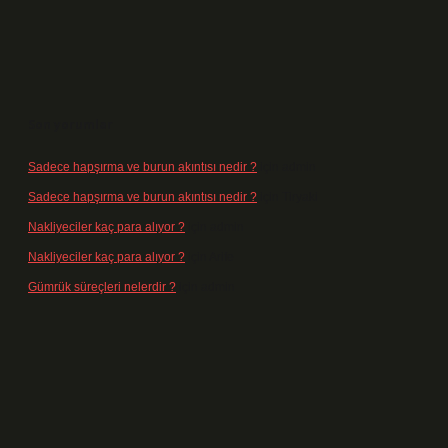
Son yorumlar
Sadece hapşırma ve burun akıntısı nedir ?
için
admin
Sadece hapşırma ve burun akıntısı nedir ?
için
Tiryaki
Nakliyeciler kaç para alıyor ?
için
admin
Nakliyeciler kaç para alıyor ?
için
Arife
Gümrük süreçleri nelerdir ?
için
admin