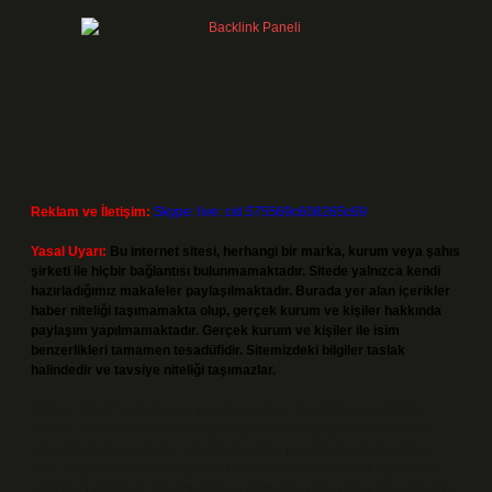
Reklam ve İletişim:
Skype: live:.cid.575569c608265c69
Yasal Uyarı:
Bu internet sitesi, herhangi bir marka, kurum veya şahıs
şirketi ile hiçbir bağlantısı bulunmamaktadır. Sitede yalnızca kendi
hazırladığımız makaleler paylaşılmaktadır. Burada yer alan içerikler
haber niteliği taşımamakta olup, gerçek kurum ve kişiler hakkında
paylaşım yapılmamaktadır. Gerçek kurum ve kişiler ile isim
benzerlikleri tamamen tesadüfidir. Sitemizdeki bilgiler taslak
halindedir ve tavsiye niteliği taşımazlar.
Sitemiz, 5651 Sayılı Kanun gereğince Bilgi Teknolojileri ve İletişim
Kurumu (BTK) tarafından onaylanmış bir Yer Sağlayıcı olarak hizmet
vermektedir. Bu nedenle, sitedeki içerikleri proaktif olarak denetleme
veya araştırma yükümlülüğümüz bulunmamaktadır. Ancak, üyelerimiz
yazdıkları içeriklerin sorumluluğunu taşımakta olup, siteye üye olarak bu