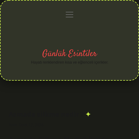
menüyü
Anasayfa
Gizlilik
Yasal
Hakkımızda
aç
Politikası
Uyarı
Günlük Esintiler
Hayatı renklendiren kısa ve eğlenceli içerikler.
Asmada silkme nedir ?
Tarih: Ocak 12, 2026