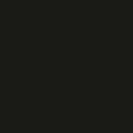
ortadan kaldırmaya yönelik bir yaklaşım benimser. Bu
ideoloji, belirli güç ilişkilerinin (örneğin, işçi sınıfının
durumunun) değiştirilmesi gerektiğini savunur. Bu
bağlamda, asmada silkme, bir toplumsal yapıyı yeniden
şekillendiren, eşitsizliği ortadan kaldırmaya yönelik bir
araç olarak değerlendirilebilir. Diğer taraftan, liberal
ideoloji ise bireysel özgürlükleri savunur ve devletin
müdahalesinin asgari düzeyde olmasını ister. Asmada
silkme, bu ideolojik yapıyı oluştururken, bireylerin kendi
çıkarlarını kendi başlarına organize etmelerine olanak
tanır.
İdeolojiler, yalnızca toplumsal yapıların biçimlerini
değil, aynı zamanda bu yapıları nasıl
dönüştürebileceğimizi de şekillendirir. Güç, sadece var
olan durumu sürdürmekle kalmaz, aynı zamanda