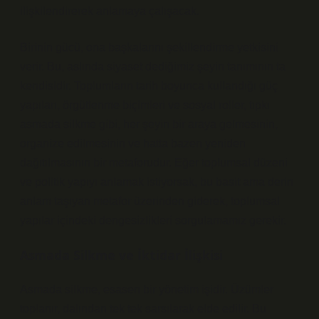
ilişkilendirerek anlamaya çalışacak.
Birinin gücü, ona başkalarını şekillendirme yetkisini
verir. Bu, aslında siyaset dediğimiz şeyin tanımının ta
kendisidir. Toplumların tarih boyunca kullandığı güç
yapıları, örgütlenme biçimleri ve sosyal roller, tıpkı
asmada silkme gibi, her şeyin bir araya gelmesinin,
organize edilmesinin ve hatta bazen yeniden
dağıtılmasının bir metaforudur. Eğer toplumsal düzeni
ve politik yapıyı anlamak istiyorsak, bu basit ama derin
anlam taşıyan metafor üzerinden giderek, toplumsal
yapılar içindeki dengesizlikleri sorgulamamız gerekir.
Asmada Silkme ve İktidar İlişkisi
Asmada silkme, esasen bir yönetim işidir. Üzümler
toplanır, dalından tek tek sarsılarak elde edilir. Bu