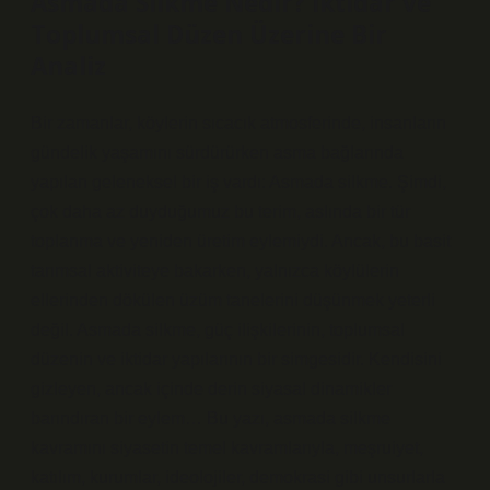
Asmada Silkme Nedir? İktidar ve
Toplumsal Düzen Üzerine Bir
Analiz
Bir zamanlar, köylerin sıcacık atmosferinde, insanların
gündelik yaşamını sürdürürken asma bağlarında
yapılan geleneksel bir iş vardı: Asmada silkme. Şimdi,
çok daha az duyduğumuz bu terim, aslında bir tür
toplanma ve yeniden üretim eylemiydi. Ancak, bu basit
tarımsal aktiviteye bakarken, yalnızca köylülerin
ellerinden dökülen üzüm tanelerini düşünmek yeterli
değil. Asmada silkme, güç ilişkilerinin, toplumsal
düzenin ve iktidar yapılarının bir simgesidir. Kendisini
gizleyen, ancak içinde derin siyasal dinamikler
barındıran bir eylem… Bu yazı, asmada silkme
kavramını siyasetin temel kavramlarıyla, meşruiyet,
katılım, kurumlar, ideolojiler, demokrasi gibi unsurlarla