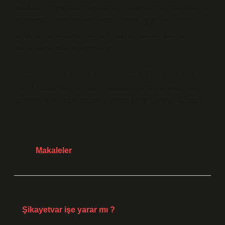
odaklarının yeniden yapılandırılmasıyla mümkündür. Bu
durumda, bizler de toplumlar olarak, güç ilişkilerini
sorgulamaya devam etmeli, adil bir düzen kurmak
adına katılımda bulunmalıyız.
Sizce, asmada silkme süreci gerçek dünyada nasıl
işler? Toplumlar, yeniden yapılandırılmaya giden bu
süreçte ne tür güç dinamikleriyle karşı karşıya kalabilir?
Tarih:
Makaleler
Önceki Yazı
Şikayetvar işe yarar mı ?