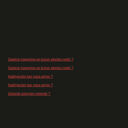
Son yorumlar
Sadece hapşırma ve burun akıntısı nedir ?
için
admin
Sadece hapşırma ve burun akıntısı nedir ?
için
Tiryaki
Nakliyeciler kaç para alıyor ?
için
admin
Nakliyeciler kaç para alıyor ?
için
Arife
Gümrük süreçleri nelerdir ?
için
admin