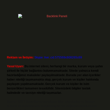
Reklam ve İletişim:
Skype: live:.cid.575569c608265c69
Yasal Uyarı:
Bu internet sitesi, herhangi bir marka, kurum veya şahıs
şirketi ile hiçbir bağlantısı bulunmamaktadır. Sitede yalnızca kendi
hazırladığımız makaleler paylaşılmaktadır. Burada yer alan içerikler
haber niteliği taşımamakta olup, gerçek kurum ve kişiler hakkında
paylaşım yapılmamaktadır. Gerçek kurum ve kişiler ile isim
benzerlikleri tamamen tesadüfidir. Sitemizdeki bilgiler taslak
halindedir ve tavsiye niteliği taşımazlar.
Sitemiz, 5651 Sayılı Kanun gereğince Bilgi Teknolojileri ve İletişim
Kurumu (BTK) tarafından onaylanmış bir Yer Sağlayıcı olarak hizmet