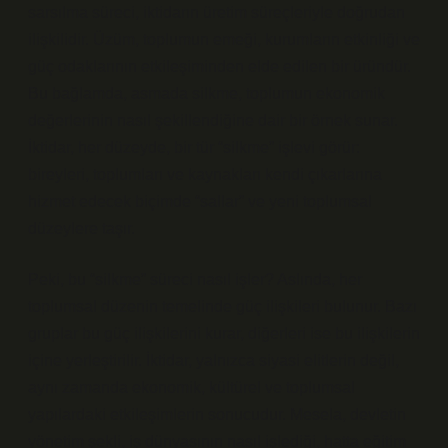
sarsılma süreci, iktidarın üretim süreçleriyle doğrudan
ilişkilidir. Üzüm, toplumun emeği, kurumların etkinliği ve
güç odaklarının etkileşiminden elde edilen bir üründür.
Bu bağlamda, asmada silkme, toplumun ekonomik
değerlerinin nasıl şekillendiğine dair bir örnek sunar.
İktidar, her düzeyde, bir tür “silkme” işlevi görür:
bireyleri, toplumları ve kaynakları kendi çıkarlarına
hizmet edecek biçimde “sallar” ve yeni toplumsal
düzeylere taşır.
Peki, bu “silkme” süreci nasıl işler? Aslında, her
toplumsal düzenin temelinde güç ilişkileri bulunur. Bazı
gruplar bu güç ilişkilerini kurar, diğerleri ise bu ilişkilerin
içine yerleştirilir. İktidar, yalnızca siyasi elitlerin değil,
aynı zamanda ekonomik, kültürel ve toplumsal
yapılardaki etkileşimlerin sonucudur. Mesela, devletin
yönetim şekli, iş dünyasının nasıl işlediği, hatta eğitim