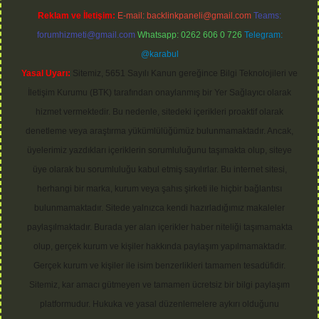
Reklam ve İletişim:
E-mail:
backlinkpaneli@gmail.com
Teams:
forumhizmeti@gmail.com
Whatsapp: 0262 606 0 726
Telegram:
@karabul
Yasal Uyarı:
Sitemiz, 5651 Sayılı Kanun gereğince Bilgi Teknolojileri ve
İletişim Kurumu (BTK) tarafından onaylanmış bir Yer Sağlayıcı olarak
hizmet vermektedir. Bu nedenle, sitedeki içerikleri proaktif olarak
denetleme veya araştırma yükümlülüğümüz bulunmamaktadır. Ancak,
üyelerimiz yazdıkları içeriklerin sorumluluğunu taşımakta olup, siteye
üye olarak bu sorumluluğu kabul etmiş sayılırlar. Bu internet sitesi,
herhangi bir marka, kurum veya şahıs şirketi ile hiçbir bağlantısı
bulunmamaktadır. Sitede yalnızca kendi hazırladığımız makaleler
paylaşılmaktadır. Burada yer alan içerikler haber niteliği taşımamakta
olup, gerçek kurum ve kişiler hakkında paylaşım yapılmamaktadır.
Gerçek kurum ve kişiler ile isim benzerlikleri tamamen tesadüfidir.
Sitemiz, kar amacı gütmeyen ve tamamen ücretsiz bir bilgi paylaşım
platformudur. Hukuka ve yasal düzenlemelere aykırı olduğunu