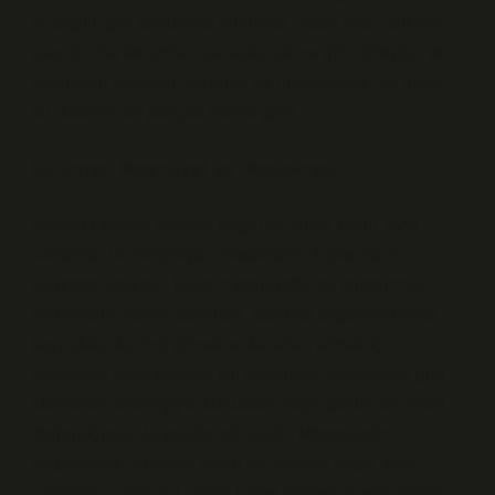
ve sağlık gibi toplumsal kurumlar, hepsi birer “silkme”
aracıdır. Bu kurumlar, asmada silkme gibi, bireyleri ve
toplumları yeniden düzenler ve nihayetinde her birey,
bu düzenin bir parçası haline gelir.
Kurumsal Meşruiyet ve Demokrasi
Asmada silkme sadece doğal bir süreç değil, aynı
zamanda bir meşruiyet meselesidir. Toplumların
kurumsal yapıları, kendi meşruiyetlerini oluşturmak
zorundadır. İktidar sahipleri, toplumu organize etmek,
kaynakları kontrol etmek ve kararları almak için
meşruiyet talep ederler. Bu meşruiyet, demokrasi gibi
ideolojiler aracılığıyla kurulabilir veya gücün biçimsel
doğruluğuyla da şekillendirilebilir. Meşruiyetin
sağlanması, yalnızca yasal bir yetkiyle değil, aynı
zamanda halkın bu yapıyı kabul etmesiyle gerçekleşir.