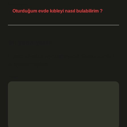
Sonraki Yazı
Oturduğum evde kıbleyi nasıl bulabilirim ?
Bir yanıt yazın
E-posta adresiniz yayınlanmayacak.
Gerekli alanlar
*
ile işaretlenmişlerdir
Yorum