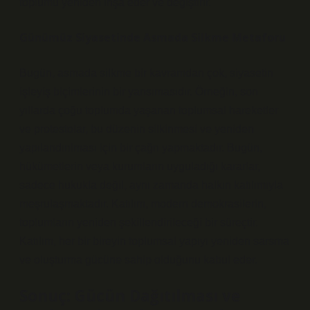
toplumu yeniden inşa eder ve değiştirir.
Günümüz Siyasetinde Asmada Silkme Metaforu
Bugün, asmada silkme bir kavramdan çok, siyasetin
işleyiş biçimlerinin bir yansımasıdır. Örneğin, son
yıllarda çoğu toplumda yaşanan toplumsal hareketler
ve protestolar, bu düzenin silkinmesi ve yeniden
yapılandırılması için bir çağrı yapmaktadır. Bugün,
hükümetlerin veya kurumların uyguladığı kararlar,
sadece hukukla değil, aynı zamanda halkın katılımıyla
meşrulaşmaktadır. Katılım, modern demokrasilerin,
toplumların yeniden şekillendirileceği bir süreçtir.
Katılım, her bir bireyin toplumsal yapıyı yeniden sarsma
ve oluşturma gücüne sahip olduğunu kabul eder.
Sonuç: Gücün Dağıtılması ve