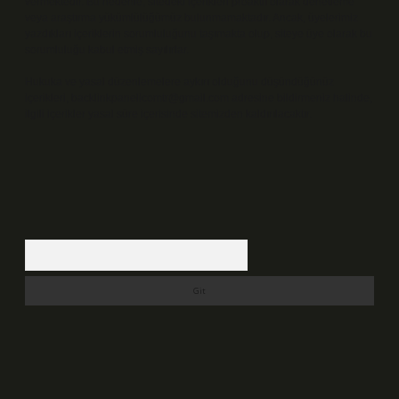
vermektedir. Bu nedenle, sitedeki içerikleri proaktif olarak denetleme
veya araştırma yükümlülüğümüz bulunmamaktadır. Ancak, üyelerimiz
yazdıkları içeriklerin sorumluluğunu taşımakta olup, siteye üye olarak bu
sorumluluğu kabul etmiş sayılırlar.
Hukuka ve yasal düzenlemelere aykırı olduğunu düşündüğünüz
içerikleri,
backlinkpanelicomtr@gmail.com
adresine bildirmeniz halinde,
ilgili içerikler yasal süre içerisinde sitemizden kaldırılacaktır.
Arama