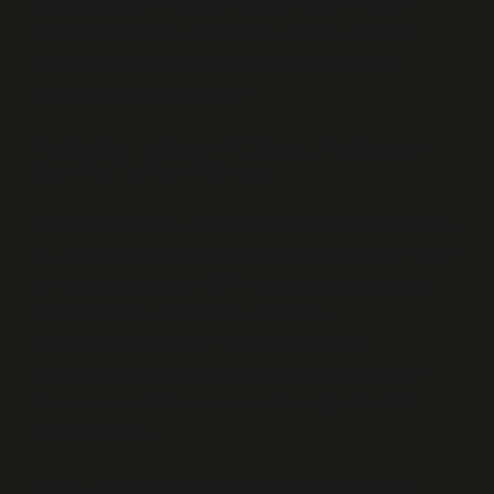
beslenmektedir. Kamuoyu oluşturma, sivil toplum
kuruluşlarının etkisi ve aktivist hareketler, asmada
silkme gibi sistemleri daha adil, daha şeffaf hale
getirme çabalarına dönüşür.
İdeolojiler ve Asmada Silkme: Toplumun
Yeniden Yapılandırılması
İdeolojiler, asmada silkme sürecine etki eden bir başka
önemli faktördür. İdeolojik yapılar, toplumu nasıl “sallar”
ve yeniden biçimlendirir? Bu soruya cevap ararken,
çeşitli ideolojik akımların toplumu nasıl
şekillendirdiğine bakmak gerekir. Liberalizm,
sosyalizm, faşizm gibi akımlar, asmada silkme gibi
“toplumsal yeniden düzenleme” süreçlerinde farklı
işlevler görürler.
Mesela, sosyalizm ideolojisi, toplumsal eşitsizliği