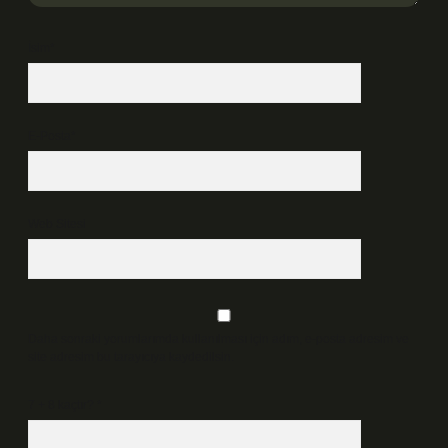
İsim*
E-Posta*
Web Sitesi
Daha sonraki yorumlarımda kullanılması için adım, e-posta adresim ve
site adresim bu tarayıcıya kaydedilsin.
7 + 8 kaçtır?
*