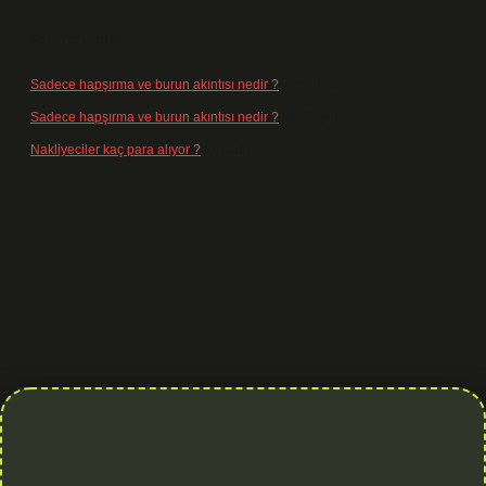
Son Yorumlar
Sadece hapşırma ve burun akıntısı nedir ?
için
admin
Sadece hapşırma ve burun akıntısı nedir ?
için
Tiryaki
Nakliyeciler kaç para alıyor ?
için
admin
.org