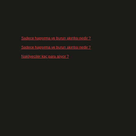
Son Yorumlar
Sadece hapşırma ve burun akıntısı nedir ?
için
admin
Sadece hapşırma ve burun akıntısı nedir ?
için
Tiryaki
Nakliyeciler kaç para alıyor ?
için
admin