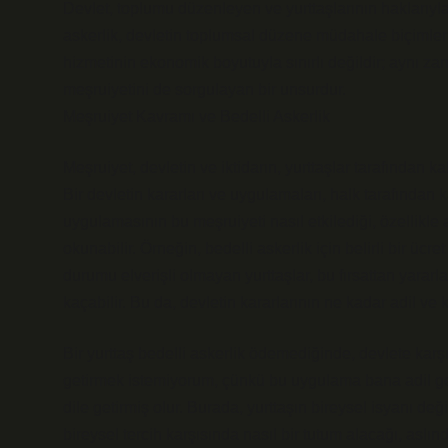
Devlet, toplumu düzenleyen ve yurttaşlarının haklarıyla 
askerlik, devletin toplumsal düzene müdahale biçimler
hizmetinin ekonomik boyutuyla sınırlı değildir; aynı za
meşruiyetini de sorgulayan bir unsurdur.
Meşruiyet Kavramı ve Bedelli Askerlik
Meşruiyet, devletin ve iktidarın, yurttaşlar tarafından 
Bir devletin kararları ve uygulamaları, halk tarafından
uygulamasının bu meşruiyeti nasıl etkilediği, özellikle 
okunabilir. Örneğin, bedelli askerlik için belirli bir üc
durumu elverişli olmayan yurttaşlar, bu fırsattan yara
kaçabilir. Bu da, devletin kararlarının ne kadar adil v
Bir yurttaş bedelli askerlik ödemediğinde, devlete kar
getirmek istemiyorum, çünkü bu uygulama bana adil ge
dile getirmiş olur. Burada, yurttaşın bireysel isyanı değil
bireysel tercih karşısında nasıl bir tutum alacağı, aslı