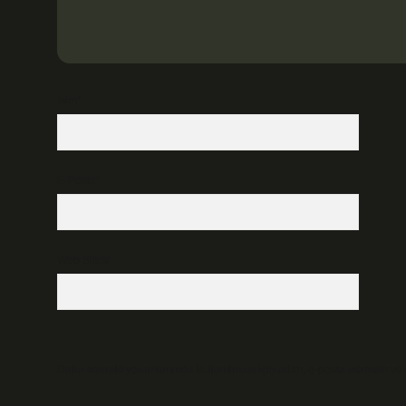
İsim*
E-Posta*
Web Sitesi
Daha sonraki yorumlarımda kullanılması için adım, e-posta adresim ve s