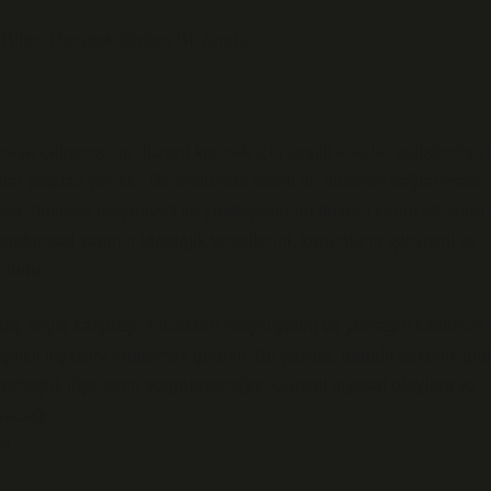
Bilimi Perspektifinden Bir Analiz
aya çalışmış, bu düzeni kurmak için çeşitli araçlar geliştirmiştir.
ar yapıları yer alır. Bir toplumda belirli bir düzenin sağlanması,
da, devletin meşruiyeti ve yurttaşların bu düzeni kabul etmeleri
 toplumsal yapının ideolojik temellerini, kurumların işleyişini ve
onudur.
ş neyle karşılaşır? İktidarın meşruiyetini ve yurttaşın katılımını
lıklı ilişkisini irdelemek gerekir. Bu yazıda, bedelli askerlik gibi
urttaşlık ilişkilerini sorgulayacağız. Güncel siyasal olaylara ve
ayacağız.
ti