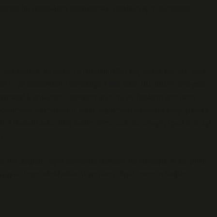
amanda bu politikaları sorgulamak, değişim için mücadele
slında sadece bir askeri yükümlülükten kaçmakla kalmaz, aynı
in ve ideolojilerin esnekliğini test eder. Bu durum, bireysel
rttaşlık anlayışını, devletin gücünü ve iktidarın sınırlarını
n katılımıyla mümkündür. Peki, toplumsal normlara karşı çıkmak,
ir? Bedelli askerlikte teslim olmamak, bir bireyin içsel direnişi
?
ınırlı değildir; aynı zamanda devletin ve yurttaşların karşılıklı
al yapılar üzerindeki etkisini yeniden düşünmemizi sağlar.