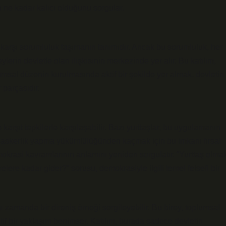
in ne kadar kalıcı olduğunu sorgular.
 karşı sorumluluk taşımanın tanımıdır. Ancak bu sorumluluk, her
ylerin devletle olan ilişkisinin merkezinde yer alır. Bu katılım,
umsal düzenin kurulmasında aktif bir şekilde yer almak, devletin
 parçasıdır.
arşıt tepkilerle karşılaşabilir. Bazı yurttaşlar, bu uygulamanın
 ise askerlik yapma yükümlülüğünden kaçmak için bu imkanı fırsat
okrasi kavramlarının anlamını yeniden sorgulatır. “Yurttaş olma
lere kadar gider?” sorusu, demokrasiyle ilgili temel felsefi bir
ı zamanda bir direniş örneği sergileyebilir. Bu birey, toplumsal
natif bir yaklaşım benimser. Katılım, burada sadece devletin