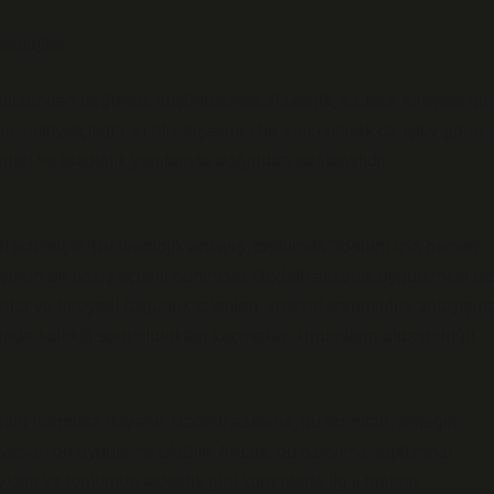
eolojiler
ılarından bağımsız düşünülemez. Askerlik, sadece bireysel bir
 milliyetçiliğin, kimlik inşasının bir aracı olarak da işlev görür.
leri ve ideolojik yapılarıyla doğrudan bağlantılıdır.
ul edilmiştir. Bu ideolojik anlayış, toplumda “toplum için hizmet”
leştiren bir bakış açısını benimser. Bedelli askerlik uygulaması ise
karlar ve bireysel özgürlük talepleri, kolektif sorumluluk anlayışın
slında kolektif sorumluluktan kaçmakta, kurumların oluşturduğu
irli normlara dayanır. Bedelli askerlik, bu normları, örneğin
sarsan bir uygulama olabilir. Ancak, bu sarsılma, toplumsal
tin ve toplumun askerlik gibi kurumlarla ilgili tutumu,