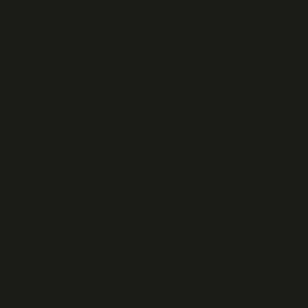
Bedelli Askerlikte Teslim Olunmazsa Ne Olur? Siyaset 
Giriş: Güç İlişkileri ve Toplumsal Düzen Üzerine
Toplumlar, tarihi boyunca farklı yollarla düzenini sağlam
Bu araçların başında gelenekler, hukuki normlar ve iktid
aslında toplumsal sözleşmenin işleyişine dayanır; bura
esastır. Bedelli askerlik, bu düzenin bir parçası olarak,
devletin yurttaşlar üzerindeki gücünü sorgulayan bir k
Peki, bedelli askerlik uygulamasına katılmayan bir yurtta
anlamak için, bu tür bir durumda devletin ve bireyin karşı
bir devlet düzeniyle bağlamında, meşruiyet, iktidar ve y
teorilere referanslarla, katılımın ve itaatin sınırlarını ar
1. Bedelli Askerlik ve Devletin Gücü: İktidarın Meşruiye