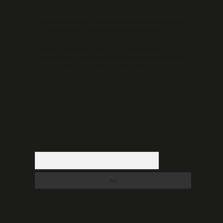
içerikleri proaktif olarak denetleme veya araştırma
yükümlülüğümüz bulunmamaktadır. Ancak, üyelerimiz
yazdıkları içeriklerin sorumluluğunu taşımakta olup, siteye
üye olarak bu sorumluluğu kabul etmiş sayılırlar.
Hukuka ve yasal düzenlemelere aykırı olduğunu
düşündüğünüz içerikleri,
backlinkpanelicomtr@gmail.com
adresine bildirmeniz halinde, ilgili içerikler yasal süre
içerisinde sitemizden kaldırılacaktır.
k
Arama