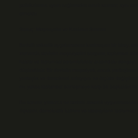
politikalarına uyum sağlamakla sınırlı kalmaz; aynı z
etmektir.
Sonuç: Meşruiyetin ve Katılımın Sınırları
Bedelli askerlik uygulamasına katılmayan bir birey, a
zamanda devletin meşruiyetini sorgular, toplumsal düzen
haklar ve toplumsal sorumluluklar arasındaki dengeyi, yu
düşündürür. Bir devletin meşruiyeti, ancak yurttaşları
yurttaşlık ve demokrasi anlayışını ne ölçüde değiştirebil
mi, yoksa toplumsal sözleşmeye karşı bir başkaldırı mı
Bu sorular, yalnızca bir bedelli askerlik uygulamasıyla s
ilişkisini, demokratik katılımı ve ideolojilerin toplums