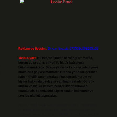
Reklam ve İletişim:
Skype: live:.cid.575569c608265c69
Yasal Uyarı:
Bu internet sitesi, herhangi bir marka,
kurum veya şahıs şirketi ile hiçbir bağlantısı
,
bulunmamaktadır. Sitede yalnızca kendi hazırladığımız
a
makaleler paylaşılmaktadır. Burada yer alan içerikler
haber niteliği taşımamakta olup, gerçek kurum ve
kişiler hakkında paylaşım yapılmamaktadır. Gerçek
kurum ve kişiler ile isim benzerlikleri tamamen
tesadüfidir. Sitemizdeki bilgiler taslak halindedir ve
tavsiye niteliği taşımazlar.
Sitemiz, 5651 Sayılı Kanun gereğince Bilgi Teknolojileri
ve İletişim Kurumu (BTK) tarafından onaylanmış bir Yer
Sağlayıcı olarak hizmet vermektedir. Bu nedenle, sitedeki