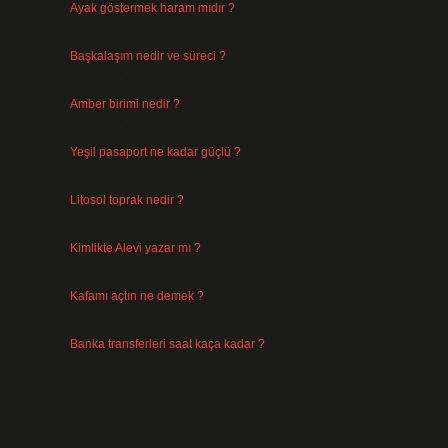
Ayak göstermek haram mıdır ?
Ağustos 5, 2026
Başkalaşım nedir ve süreci ?
Ağustos 4, 2026
Amber birimi nedir ?
Ağustos 4, 2026
Yeşil pasaport ne kadar güçlü ?
Temmuz 29, 2026
Litosol toprak nedir ?
Temmuz 25, 2026
Kimlikte Alevi yazar mı ?
Temmuz 25, 2026
Kafamı açtın ne demek ?
Temmuz 23, 2026
Banka transferleri saat kaça kadar ?
Temmuz 21, 2026