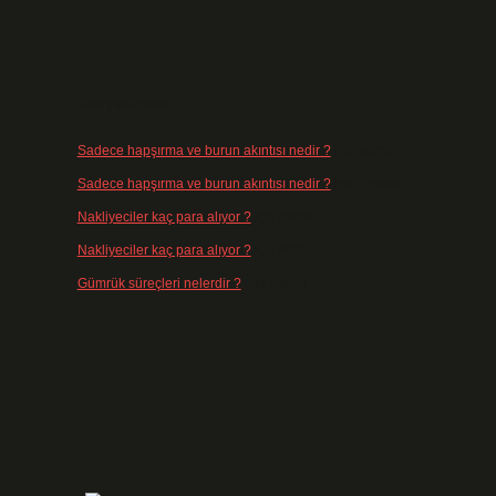
Son yorumlar
Sadece hapşırma ve burun akıntısı nedir ?
için
admin
Sadece hapşırma ve burun akıntısı nedir ?
için
Tiryaki
Nakliyeciler kaç para alıyor ?
için
admin
Nakliyeciler kaç para alıyor ?
için
Arife
Gümrük süreçleri nelerdir ?
için
admin