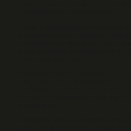
toplumsal değişimlere nasıl tepki verdiğini, ideolojiler
3. Yurttaşlık ve Katılım: Demokrasi ve Direniş
Yurttaşlık, bir toplumun parçası olmanın ve bu topluma
birey tarafından eşit şekilde kabul edilmez. Katılım, bire
sadece seçimlerde oy kullanmakla sınırlı değildir; topl
sunduğu uygulamalara karşı durmak da bu katılımın bir
Demokratik Katılım ve Direniş
Bedelli askerlik, toplumda hem destek görebilir hem de k
toplumsal eşitsizlikleri derinleştirdiğini, diğerlerinin
olarak gördüğünü savunur. Bu durum, yurttaşlık ve dem
ne demektir? Toplumun bir parçası olmanın sınırları nere
sorgulama yaratır.
Bedelli askerlik uygulamasını reddeden bir yurttaş, ayn
normlara karşı bir eleştiri sunar ve devlete karşı alter