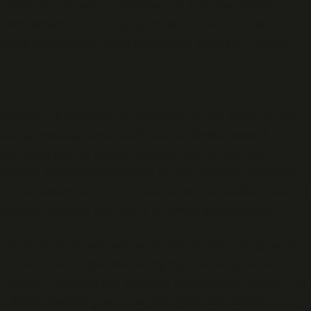
birlikte sorumluluklarını belirleyen bir kurumdur. Bedelli
inden sadece biridir. Ancak bu müdahale, yalnızca askerlik
manda vatandaşların devlet karşısındaki tutumlarını, devletin
kabul edilen ve onaylanan bir güce sahip olması anlamına gelir.
 kabul görmedikçe sürdürülebilir olamaz. Bedelli askerlik
askerlikten kaçmak isteyen bireylerin tepkileri üzerinden
ret ödemek, toplumsal eşitsizlikleri yeniden üretebilir. Ekonomik
rlanamayacakken, daha varlıklı olanlar bu yükümlülükten kolayca
e kapsayıcı olduğuna dair önemli bir soruyu gündeme getirir.
şı bir meşruiyet sorgulaması yapar. “Ben bu yükümlülüğü yerine
lmiyor.” derken, toplumsal sözleşmeye dair anlaşmazlıklarını
, sistemin işleyişine dair bir eleştiri bulunmaktadır. İktidarın, bu
nda devlete duyulan güvenin ve meşruiyetin test edildiği bir an