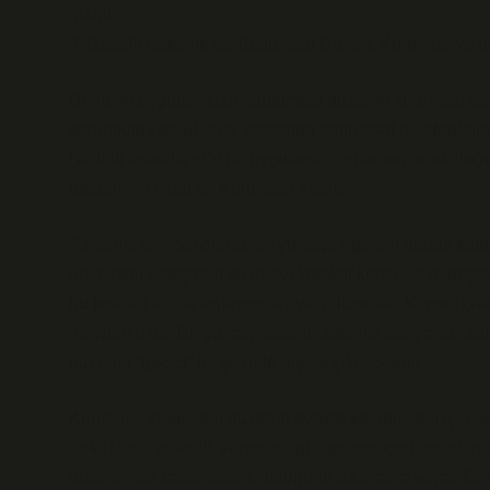
olabilir.
2. Bedelli Askerlik ve Toplumsal Düzen: Kurumlar ve İd
Devletin uygulamaları, toplumsal düzenin kurumsal yap
sorumluluk değil, aynı zamanda toplumsal bir ideolojinin,
Bedelli askerlik gibi bir uygulama, toplumun ortak değer
İdeolojinin Rolü ve Kurumsal Yapılar
Askerlik, tarihsel olarak bir yurttaşlık görevi olarak kab
anlayışını pekiştiren ve bireyi kolektif kimlik ile özdeş
bu kolektif kimlik anlayışına aykırı düşebilir. Kişisel çı
meydan okur. Bir yurttaş, bedelli askerlik ödeyerek, a
düzenin “geçici” bir şekilde dışına çıkmaktadır.
Kurumlar, toplumsal düzenin ayakta kalabilmesi için bel
“erkeklerin askerlik yapması” gibi geleneksel normları 
düzenin ne kadar esnek olduğunu da ortaya koyar. Devle