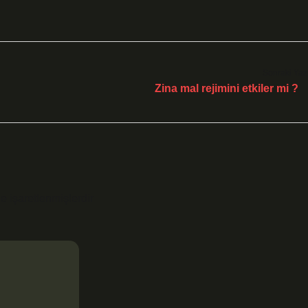
Sonraki Yaz
Zina mal rejimini etkiler mi ?
le işaretlenmişlerdir