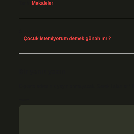
Tarih:
Makaleler
Önceki Yazı
Çocuk istemiyorum demek günah mı ?
Bir yanıt yazın
E-posta adresiniz yayınlanmayacak.
Gerekli alanlar
*
i
Yorum