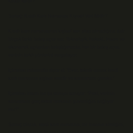
kadar korur?”
Sonuç: Kredi Kartı Numarası Kişisel Veri Midir?
Kredi kartı numarasının kişisel veri olup olmadığına dair
birçok farklı bakış açısı var. Teknolojik, hukuki, insani ve
ekonomik açılardan tartıştığımızda, her bir bakış açısı,
verinin farklı yönlerini vurguluyor.
İçimdeki mühendis diyor ki: “Evet, teknik olarak kredi
kartı numarası kişisel veridir ve korunması gerekir.”
İçimdeki insan ise şu soruyu soruyor: “Peki, verinin
korunması gerçekten herkesin güvenliğini sağlıyor
mu?”
Sonuç olarak, kredi kartı numarası, bir insanın kimliğini,
yaşam tarzını ve finansal güvenliğini doğrudan