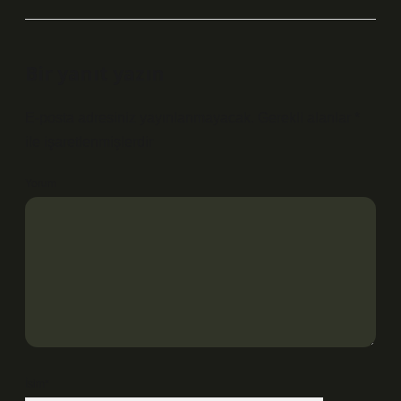
Bir yanıt yazın
E-posta adresiniz yayınlanmayacak.
Gerekli alanlar
*
ile işaretlenmişlerdir
Yorum
İsim*