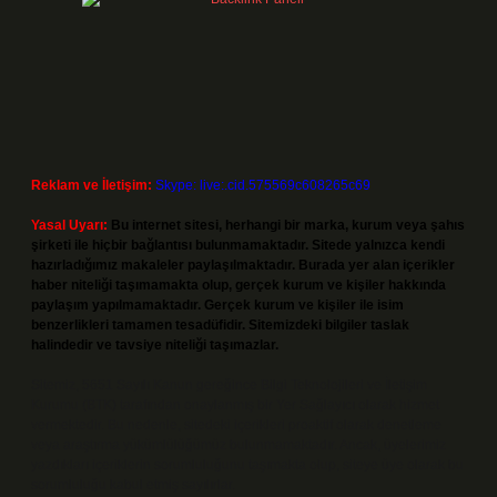
Reklam ve İletişim:
Skype: live:.cid.575569c608265c69
Yasal Uyarı:
Bu internet sitesi, herhangi bir marka, kurum veya şahıs
şirketi ile hiçbir bağlantısı bulunmamaktadır. Sitede yalnızca kendi
hazırladığımız makaleler paylaşılmaktadır. Burada yer alan içerikler
haber niteliği taşımamakta olup, gerçek kurum ve kişiler hakkında
paylaşım yapılmamaktadır. Gerçek kurum ve kişiler ile isim
benzerlikleri tamamen tesadüfidir. Sitemizdeki bilgiler taslak
halindedir ve tavsiye niteliği taşımazlar.
Sitemiz, 5651 Sayılı Kanun gereğince Bilgi Teknolojileri ve İletişim
Kurumu (BTK) tarafından onaylanmış bir Yer Sağlayıcı olarak hizmet
vermektedir. Bu nedenle, sitedeki içerikleri proaktif olarak denetleme
veya araştırma yükümlülüğümüz bulunmamaktadır. Ancak, üyelerimiz
yazdıkları içeriklerin sorumluluğunu taşımakta olup, siteye üye olarak bu
sorumluluğu kabul etmiş sayılırlar.