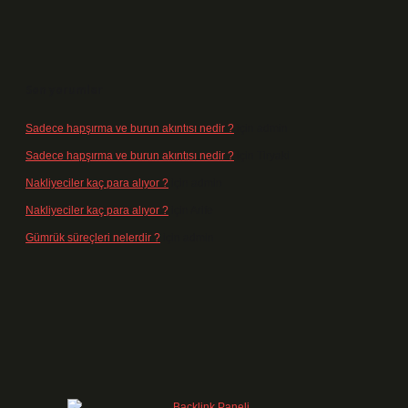
Son yorumlar
Sadece hapşırma ve burun akıntısı nedir ?
için
admin
Sadece hapşırma ve burun akıntısı nedir ?
için
Tiryaki
Nakliyeciler kaç para alıyor ?
için
admin
Nakliyeciler kaç para alıyor ?
için
Arife
Gümrük süreçleri nelerdir ?
için
admin