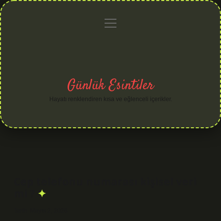
menüyü
Anasayfa
Gizlilik
Yasal
Hakkımızda
aç
Politikası
Uyarı
Günlük Esintiler
Hayatı renklendiren kısa ve eğlenceli içerikler.
Cep telefonu numarası kişisel veri
mi ?
Tarih: Mayıs 2, 2026