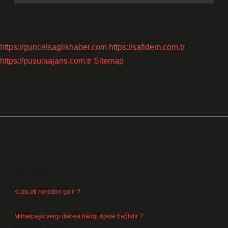
https://guncelsaglikhaber.com
https://safidem.com.tr
https://pusulaajans.com.tr
Sitemap
Sidebar
Son Yazılar
Kuzu eti nereden gelir ?
Ağustos 8, 2026
Mithatpaşa vergi dairesi hangi ilçeye bağlıdır ?
Ağustos 8, 2026