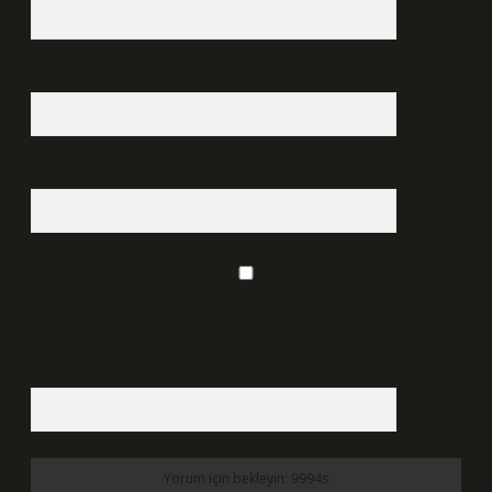
E-Posta*
Web Sitesi
Daha sonraki yorumlarımda kullanılması için adım, e-posta adresim ve
site adresim bu tarayıcıya kaydedilsin.
5 + 3 kaçtır?
*