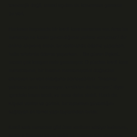
teknolojik değil, ahlaki açıdan da korunması gereken
bir veri.
Herkesin hayatında bir kredi kartı numarası var. Ama bu
numarayı ne kadar güvendiğimiz yerlere veriyoruz? Bir
online alışveriş sitesi, bir restoranda ödeme yaparken,
hatta telefonla ödeme yaparken… Bu güven ilişkisi,
bazen çok kırılgan hale gelebiliyor. O yüzden kredi kartı
numarasının, bir insanın mahremiyetini doğrudan
etkileyen bir veri olduğunu söyleyebiliriz. “İnsanlar
yalnızca para harcamıyor, kimlikleri de harcıyor,” diyor
içimdeki insan tarafı, ve biraz daha sinirli. Haklı da…
Kişisel veriler ve gizlilik, bir toplumun güvenliğini
sağlayan en temel yapı taşlarından biridir.
Kredi kartı numarası gibi özel verilerin kötüye kullanımı,
sadece finansal kayıp değil, bir insanın tüm yaşamını