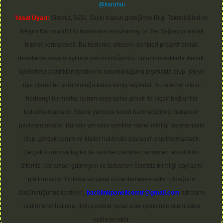
@karabul
Yasal Uyarı:
Sitemiz, 5651 Sayılı Kanun gereğince Bilgi Teknolojileri ve
İletişim Kurumu (BTK) tarafından onaylanmış bir Yer Sağlayıcı olarak
hizmet vermektedir. Bu nedenle, sitedeki içerikleri proaktif olarak
denetleme veya araştırma yükümlülüğümüz bulunmamaktadır. Ancak,
üyelerimiz yazdıkları içeriklerin sorumluluğunu taşımakta olup, siteye
üye olarak bu sorumluluğu kabul etmiş sayılırlar. Bu internet sitesi,
herhangi bir marka, kurum veya şahıs şirketi ile hiçbir bağlantısı
bulunmamaktadır. Sitede yalnızca kendi hazırladığımız makaleler
paylaşılmaktadır. Burada yer alan içerikler haber niteliği taşımamakta
olup, gerçek kurum ve kişiler hakkında paylaşım yapılmamaktadır.
Gerçek kurum ve kişiler ile isim benzerlikleri tamamen tesadüfidir.
Sitemiz, kar amacı gütmeyen ve tamamen ücretsiz bir bilgi paylaşım
platformudur. Hukuka ve yasal düzenlemelere aykırı olduğunu
düşündüğünüz içerikleri,
backlinkpanelicomtr@gmail.com
adresine
bildirmeniz halinde, ilgili içerikler yasal süre içerisinde sitemizden
kaldırılacaktır.