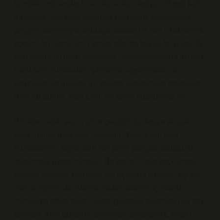
İçimdeki mühendis biraz daha derinleşiyor: “Kredi kartı
numarası, bankalar arasında elektronik sistemlerde
geçiyor, dolayısıyla oldukça hassas bir veri.” Teknolojik
açıdan, bu numaranın yanlış ellerde büyük bir güvenlik
riski taşıdığını inkar edemeyiz. Veritabanlarında tutulan
kredi kartı numaraları, şifreleme algoritmaları ile
korunuyor ve güvenli bir şekilde aktarılmaya çalışılıyor.
Ama bu durum, hala ciddi bir tehdit oluşturmaz mı?
Bir siber saldırganın eline geçtiğinde, kişiye ait çok
fazla bilgiye ulaşması mümkün. Yani, kredi kartı
numarasının, kişiye dair her şeyin parçası olduğunu
düşünmek gayet mantıklı. Bu verilerin ele geçirilmesi,
sadece finansal kayıplara yol açmakla kalmaz, kişisel
mahremiyetin de ihlaline neden olabilir. İçimdeki
mühendis şöyle diyor: “Evet, güvenlik açısından bu çok
tehlikeli. Ama güvenlik önlemleri alındığında, doğru