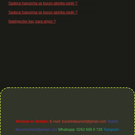
Sadece hapşırma ve burun akıntısı nedir ?
için
admin
Sadece hapşırma ve burun akıntısı nedir ?
için
Tiryaki
Nakliyeciler kaç para alıyor ?
için
admin
lexbetgiris.org
Reklam ve İletişim:
E-mail:
backlinkpaneli@gmail.com
Teams:
forumhizmeti@gmail.com
Whatsapp: 0262 606 0 726
Telegram: