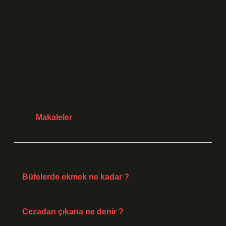
etkileyebilecek bir kişisel veridir. Hem teknoloji hem de
insani bakış açısına göre, bu verinin korunması büyük
önem taşır. Kredi kartı numarasını sadece bir ödeme
aracı olarak görmemek, onu kişisel veri olarak kabul
etmek, bize daha güvenli bir dijital yaşam vaat edebilir.
Tarih:
Makaleler
Önceki Yazı
Büfelerde ekmek ne kadar ?
Sonraki Yazı
Cezadan çıkana ne denir ?