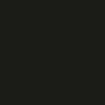
hakkında finansal trendler, harcama alışkanlıkları, hatta
psikolojik durum hakkında bile ipuçları verebilir.
Bir kredi kartı numarasının analiziyle, kullanıcı
hakkında o kadar çok bilgi edinilebilir ki… Finansal
geçmiş, alışveriş alışkanlıkları, ödeme düzenliliği gibi
unsurlar, belirli bir yaşam tarzı hakkında bile bilgi
verebilir. Bu tür verilere sahip olanlar, kişiyi doğru bir
şekilde tanıyabilir ve hatta onu manipüle edebilir.
İçimdeki mühendis şunu diyor: “Bunlar oldukça önemli.
Kredi kartı verisi, finansal verilerle birleştiğinde,
ekonomik anlamda da büyük bir güce sahiptir.”
Ancak içimdeki insan tarafı, ekonomik çıkarları dikkate
alırken, şu soruyu soruyor: “Bu kadar derinlemesine
bilgi edinilmesi, bir insanın mahremiyetini gerçekten ne