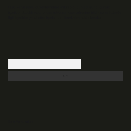
Hukuka ve yasal düzenlemelere aykırı olduğunu düşündüğünüz
içerikleri,
backlinkpanelicomtr@gmail.com
adresine bildirmeniz halinde,
ilgili içerikler yasal süre içerisinde sitemizden kaldırılacaktır.
Arama
Son Yorumlar