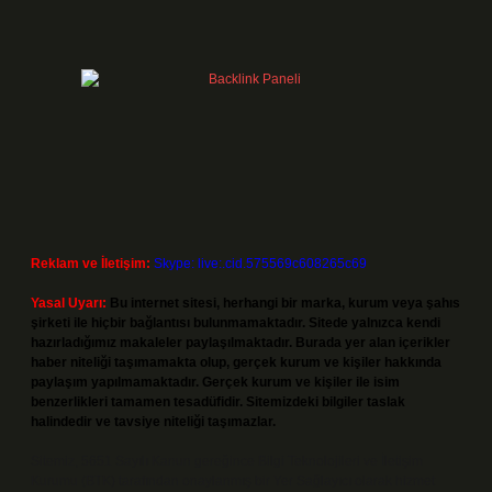
Reklam ve İletişim:
Skype: live:.cid.575569c608265c69
Yasal Uyarı:
Bu internet sitesi, herhangi bir marka, kurum veya şahıs
şirketi ile hiçbir bağlantısı bulunmamaktadır. Sitede yalnızca kendi
hazırladığımız makaleler paylaşılmaktadır. Burada yer alan içerikler
haber niteliği taşımamakta olup, gerçek kurum ve kişiler hakkında
paylaşım yapılmamaktadır. Gerçek kurum ve kişiler ile isim
benzerlikleri tamamen tesadüfidir. Sitemizdeki bilgiler taslak
halindedir ve tavsiye niteliği taşımazlar.
Sitemiz, 5651 Sayılı Kanun gereğince Bilgi Teknolojileri ve İletişim
Kurumu (BTK) tarafından onaylanmış bir Yer Sağlayıcı olarak hizmet