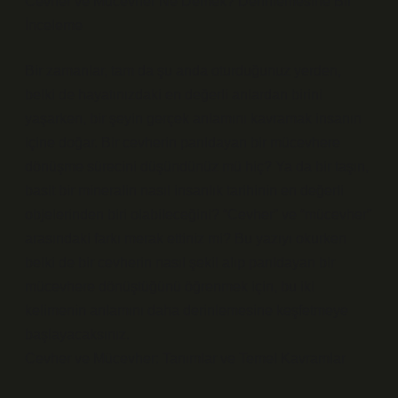
Cevher ve Mücevher Ne Demek? Derinlemesine Bir
İnceleme
Bir zamanlar, tam da şu anda oturduğunuz yerden,
belki de hayatınızdaki en değerli anlardan birini
yaşarken, bir şeyin gerçek anlamını kavramak insanın
içine doğar. Bir cevherin parıldayan bir mücevhere
dönüşme sürecini düşündünüz mü hiç? Ya da bir taşın,
basit bir mineralin nasıl insanlık tarihinin en değerli
objelerinden biri olabileceğini? “Cevher” ve “mücevher”
arasındaki farkı merak ettiniz mi? Bu yazıyı okurken
belki de bir cevherin nasıl şekil alıp parıldayan bir
mücevhere dönüştüğünü öğrenmek için, bu iki
kelimenin anlamını daha derinlemesine keşfetmeye
başlayacaksınız.
Cevher ve Mücevher: Tanımlar ve Temel Kavramlar