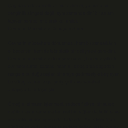
Çağ’da da devam etti ve mücevherler, yalnızca bir
zenginlik simgesi değil, aynı zamanda dinî bir anlam
taşıyan semboller olarak kullanıldı.
Cevherin Mücevhere Dönüşüm Süreci
Cevherin mücevhere dönüşmesi, hem bir zanaatkârın
el becerisini hem de teknolojik bir gelişmeyi gerektirir.
Cevherin mücevhere dönüşme süreci, binlerce yıllık bir
evrimsel süreci kapsar. İnsanın ilk başlarda doğadan
rastgele bulduğu taşları bir araya getirmesiyle başlayan
bu süreç, zamanla gelişmiş işçilik ve sanatsal
anlayışlarla birleşmiştir.
Örneğin, elmasın işlenmesi, sadece fiziksel bir süreç
değildir; aynı zamanda tarihsel bir bağlamda kültürel ve
sembolik bir dönüşümü de ifade eder. Antik Mısır’dan
günümüze kadar, elmaslar sadece değerli taşlar olarak