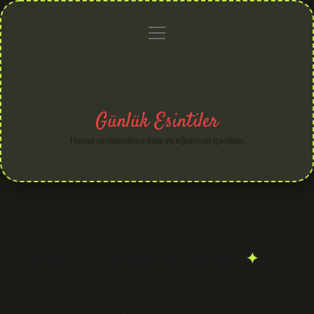
menüyü
Anasayfa
Gizlilik
Yasal
Hakkımızda
aç
Politikası
Uyarı
Günlük Esintiler
Hayatı renklendiren kısa ve eğlenceli içerikler.
Cevher mücevher ne demek ?
Tarih: Aralık 27, 2025