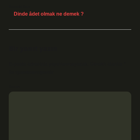
Sonraki Yazı
Dinde âdet olmak ne demek ?
Bir yanıt yazın
E-posta adresiniz yayınlanmayacak.
Gerekli alanlar
*
ile işaretlenmişlerdir
Yorum