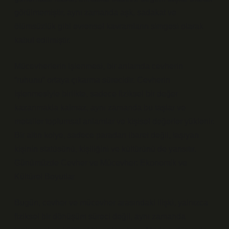
görülmemiştir, aynı zamanda aşk, sadakat ve
ölümsüzlük gibi evrensel kavramların simgesi olarak
kabul edilmiştir.
Mücevherlerin işlenmesi, bir anlamda cevherin
“ruhunu” ortaya çıkarma sürecidir. Cevherin
işlenmesiyle birlikte, sadece fiziksel bir değer
kazanmakla kalmaz, aynı zamanda bu taşlar ve
metaller toplumsal anlamlar ve kişisel değerler yüklenir.
Bir altın kolye, sadece paradan ibaret değil, taşıyan
kişinin statüsünü, kişiliğini ve kültürünü de yansıtır.
Günümüzde Cevher ve Mücevher: Ekonomik ve
Kültürel Boyutlar
Bugün, cevher ve mücevher arasındaki ilişki, yalnızca
fiziksel bir dönüşüm süreci değil, aynı zamanda