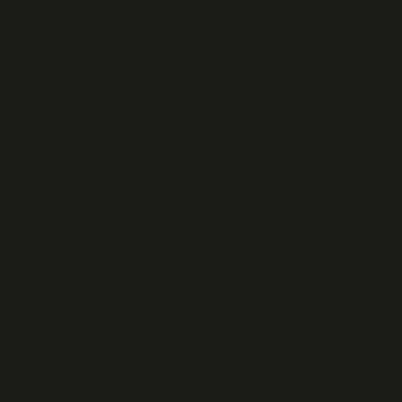
Cevher ve Mücevherin Kültürel ve Sosyal Yansıması
Mücevherlerin sadece fiziksel değil, kültürel bir anlam
taşıdığını unutmamak gerekir. Cevherlerin işlenerek
mücevhere dönüşmesi, toplumsal normların ve
değerlerin bir dışavurumu olmuştur. Örneğin, bir nişan
yüzüğünün anlamı, sadece onun maddi değerinden
çok daha fazlasıdır; bir bağlılık ve sadakat simgesidir.
Aynı şekilde, bir düğün takısı, iki insanın arasındaki
bağlılığı sembolize eder.
Ancak, bu kültürel ve toplumsal anlamların zamanla
nasıl değiştiği de ilginçtir. Eskiden yalnızca soyluların
ve zenginlerin sahip olduğu mücevherler, günümüzde
farklı sosyal sınıflara da hitap edebilecek şekilde
yaygınlaşmıştır. Bu dönüşüm, sosyal sınıf ayrımlarını
biraz daha görünür kılarken, aynı zamanda