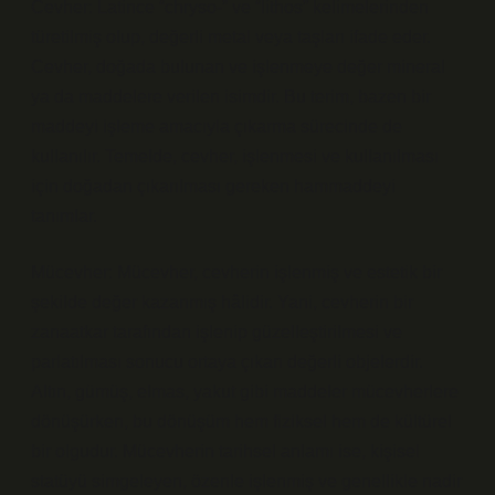
Cevher: Latince “chryso-” ve “lithos” kelimelerinden
türetilmiş olup, değerli metal veya taşları ifade eder.
Cevher, doğada bulunan ve işlenmeye değer mineral
ya da maddelere verilen isimdir. Bu terim, bazen bir
maddeyi işleme amacıyla çıkarma sürecinde de
kullanılır. Temelde, cevher, işlenmesi ve kullanılması
için doğadan çıkarılması gereken hammaddeyi
tanımlar.
Mücevher: Mücevher, cevherin işlenmiş ve estetik bir
şekilde değer kazanmış hâlidir. Yani, cevherin bir
zanaatkar tarafından işlenip güzelleştirilmesi ve
parlatılması sonucu ortaya çıkan değerli objelerdir.
Altın, gümüş, elmas, yakut gibi maddeler mücevherlere
dönüşürken, bu dönüşüm hem fiziksel hem de kültürel
bir olgudur. Mücevherin tarihsel anlamı ise, kişisel
statüyü simgeleyen, özenle işlenmiş ve genellikle nadir