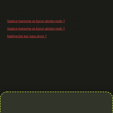
Son Yorumlar
Sadece hapşırma ve burun akıntısı nedir ?
için
admin
Sadece hapşırma ve burun akıntısı nedir ?
için
Tiryaki
Nakliyeciler kaç para alıyor ?
için
admin
is.org