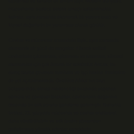
toplumsal ve kültürel bir anlam taşır. Modern dünyada,
mücevherler sadece estetik amaçlı kullanılmakla
kalmaz, aynı zamanda ekonomik bir yatırım aracı ve
kişisel değerlerin bir yansıması olarak görülür.
Cevher ve mücevher arasındaki ilişki, aynı zamanda
ekonomik bir gücü de simgeler. Yüksek kaliteli
cevherlerin çıkarılması, işlenmesi ve satılması, küresel
ekonomiler için çok önemli bir sektördür. Ancak, bu
süreç bazen çevresel tahribata ve işçi hakları ihlallerine
de yol açabilmektedir. Özellikle Afrika’nın bazı
bölgelerinde, elmas madenciliği sırasında yaşanan
sömürü ve çevresel felaketler, cevherlerin değerinin
ötesinde bir etik sorunu gündeme getirmiştir. Bununla
birlikte, 21. yüzyılda mücevher ve cevher endüstrisi,
daha sürdürülebilir ve etik üretim yöntemleri
geliştirmeye yönelik adımlar atmaktadır.