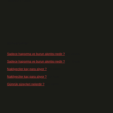
Temmuz 17, 2026
Son yorumlar
Sadece hapşırma ve burun akıntısı nedir ?
için
admin
Sadece hapşırma ve burun akıntısı nedir ?
için
Tiryaki
Nakliyeciler kaç para alıyor ?
için
admin
Nakliyeciler kaç para alıyor ?
için
Arife
Gümrük süreçleri nelerdir ?
için
admin