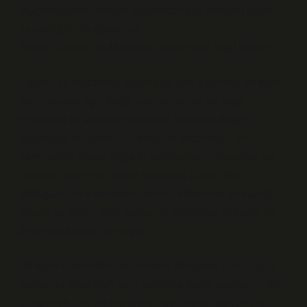
mücevherlerin modern toplumda nasıl yeniden anlam
kazandığını da gösteriyor.
Sonuç: Cevher ve Mücevher Arasındaki İlişki Nedir?
Cevher ve mücevher arasındaki fark, yalnızca bir taşın
işlenmesiyle ilgili değil, aynı zamanda bu taşın
toplumsal ve kültürel bağlamda ne kadar değer
taşıdığıyla da ilgilidir. Cevher, bir potansiyel, bir
hammadde olarak doğada bulunurken, mücevher, bu
cevherin işlenmiş, değer kazanmış hâlidir. Bu
dönüşüm, hem sanatsal hem de ekonomik bir süreçtir.
Ancak bu süreç, aynı zamanda toplumsal değerler ve
anlamlarla da iç içe geçer.
Bir taşın cevherden mücevhere dönüşme süreci, aynı
zamanda insanlığın tarih boyunca değer arayışının bir
simgesidir. Her bir mücevher, geçmişten günümüze,