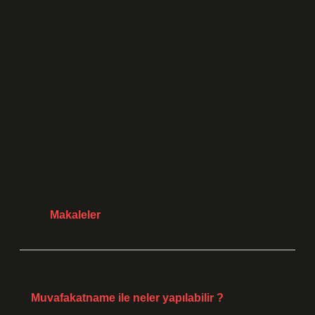
toplumsal, kültürel ve ekonomik boyutlarda büyük bir
anlam taşır. Bu dönüşüm, hem estetik hem de sembolik
anlamlar içerir.
Sizce cevherin mücevhere dönüşmesinin arkasındaki
en önemli etmen nedir? Bu dönüşüm, sadece fiziksel
bir süreç midir, yoksa toplumsal ve kültürel normlar da
bu dönüşümü şekillendiriyor mu?
Tarih:
Makaleler
Önceki Yazı
Muvafakatname ile neler yapılabilir ?