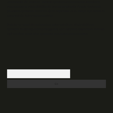
vermektedir. Bu nedenle, sitedeki içerikleri proaktif olarak denetleme
veya araştırma yükümlülüğümüz bulunmamaktadır. Ancak, üyelerimiz
yazdıkları içeriklerin sorumluluğunu taşımakta olup, siteye üye olarak bu
sorumluluğu kabul etmiş sayılırlar.
Hukuka ve yasal düzenlemelere aykırı olduğunu düşündüğünüz
içerikleri,
backlinkpanelicomtr@gmail.com
adresine bildirmeniz halinde,
ilgili içerikler yasal süre içerisinde sitemizden kaldırılacaktır.
Arama