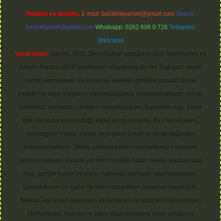
Reklam ve İletişim:
E-mail:
backlinkpaneli@gmail.com
Teams:
forumhizmeti@gmail.com
Whatsapp: 0262 606 0 726
Telegram:
@karabul
Yasal Uyarı:
Sitemiz, 5651 Sayılı Kanun gereğince Bilgi Teknolojileri ve
İletişim Kurumu (BTK) tarafından onaylanmış bir Yer Sağlayıcı olarak
hizmet vermektedir. Bu nedenle, sitedeki içerikleri proaktif olarak
denetleme veya araştırma yükümlülüğümüz bulunmamaktadır. Ancak,
üyelerimiz yazdıkları içeriklerin sorumluluğunu taşımakta olup, siteye
üye olarak bu sorumluluğu kabul etmiş sayılırlar. Bu internet sitesi,
herhangi bir marka, kurum veya şahıs şirketi ile hiçbir bağlantısı
bulunmamaktadır. Sitede yalnızca kendi hazırladığımız makaleler
paylaşılmaktadır. Burada yer alan içerikler haber niteliği taşımamakta
olup, gerçek kurum ve kişiler hakkında paylaşım yapılmamaktadır.
Gerçek kurum ve kişiler ile isim benzerlikleri tamamen tesadüfidir.
Sitemiz, kar amacı gütmeyen ve tamamen ücretsiz bir bilgi paylaşım
platformudur. Hukuka ve yasal düzenlemelere aykırı olduğunu