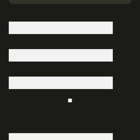
İsim*
E-Posta*
Web Sitesi
Daha sonraki yorumlarımda kullanılması için adım, e-posta adresim ve
site adresim bu tarayıcıya kaydedilsin.
9 - 5 kaçtır?
*