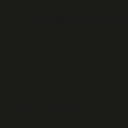
devam edin!
En Tehlikeli Spor Han
Merhaba! Puri sayfasına hoş geldiniz. Bugün gündemimi
Son yıllarda spor dünyasında ekstrem sporların popülerl
heyecan verici anlar ve kişisel sınırları test etme isteği, 
hangisi?” sorusuna cevap verirken sadece kazalara ve is
gündelik yaşam üzerinde nasıl etkiler bırakabileceği
meraklı biri olarak, kendi hayatımı ve geleceğe dair o
derinlemesine tartışmak istiyorum.
Ekstrem Sporların Yükselişi
Ekstrem sporlar, genellikle doğa koşullarının zorlayıcı o