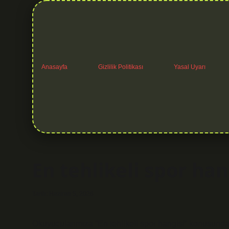
Anasayfa
Gizlilik Politikası
Yasal Uyarı
En tehlikeli spor han
Tarih: Haziran 5, 2026
Okuyucularımıza “En tehlikeli spor hangisi” konusunda f