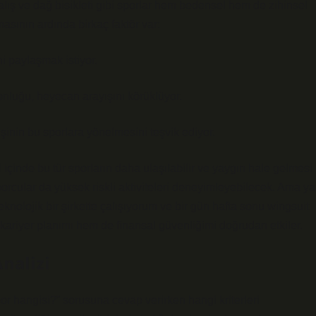
alış ve dağ bisikleti gibi sporlar hem bedensel hem de zihinsel
tmasının ardında birkaç faktör var:
i paylaşmak istiyor.
onluğu, heyecan arayışını körüklüyor.
şinin bu sporlara yönelmesini teşvik ediyor.
nde bu tür sporların daha ulaşılabilir ve yaygın hale gelmesi
orcular da yüksek riskli aktiviteleri deneyimleyebilecek. Ama ya
nolojik bir şirkette çalışıyorum ve bir gün hafta sonu wingsuit
kariyer planımı hem de finansal güvenliğimi doğrudan etkiler.
Analizi
spor hangisi?” sorusuna cevap verirken hangi kriterleri