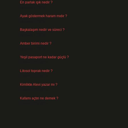
En parlak ışık nedir ?
Ağustos 6, 2026
Ayak göstermek haram mıdır ?
Ağustos 5, 2026
Başkalaşım nedir ve süreci ?
Ağustos 4, 2026
Amber birimi nedir ?
Ağustos 4, 2026
Yeşil pasaport ne kadar güçlü ?
Temmuz 29, 2026
Litosol toprak nedir ?
Temmuz 25, 2026
Kimlikte Alevi yazar mı ?
Temmuz 25, 2026
Kafamı açtın ne demek ?
Temmuz 23, 2026