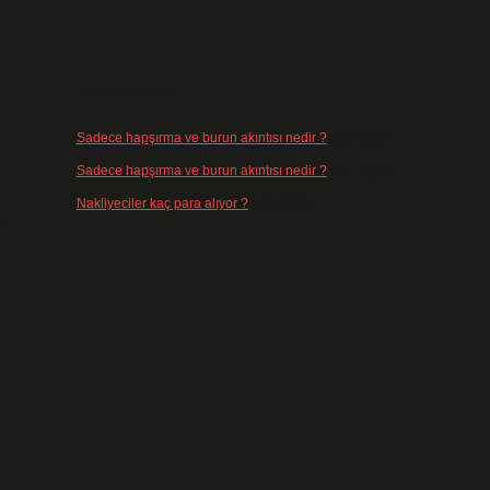
Son Yorumlar
Sadece hapşırma ve burun akıntısı nedir ?
için
admin
Sadece hapşırma ve burun akıntısı nedir ?
için
Tiryaki
Nakliyeciler kaç para alıyor ?
için
admin
n