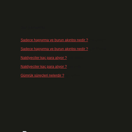
Son yorumlar
Sadece hapşırma ve burun akıntısı nedir ?
için
admin
Sadece hapşırma ve burun akıntısı nedir ?
için
Tiryaki
Nakliyeciler kaç para alıyor ?
için
admin
Nakliyeciler kaç para alıyor ?
için
Arife
Gümrük süreçleri nelerdir ?
için
admin