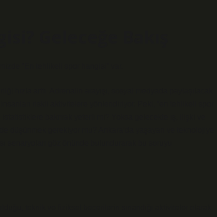
gisi? Geleceğe Bakış
zde “En tehlikeli spor hangisi” var.
iği hızla arttı. Adrenalin arayışı, sosyal medyada paylaşılacak
insanları riskli aktivitelere yönlendiriyor. Peki, “en tehlikeli spor
tatistiklere bakmak yeterli mi? Yoksa gelecekte iş, ilişki ve
ni de düşünmek gerekiyor mu? Ankara’da yaşayan ve teknolojiye
lası senaryoları göz önünde bulundurarak bu soruyu
lduğu, teknik ve fiziksel becerilerin sınandığı aktiviteler olarak