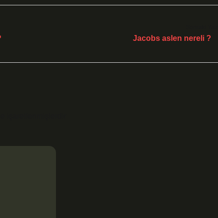
Sonraki Yaz
?
Jacobs aslen nereli ?
le işaretlenmişlerdir