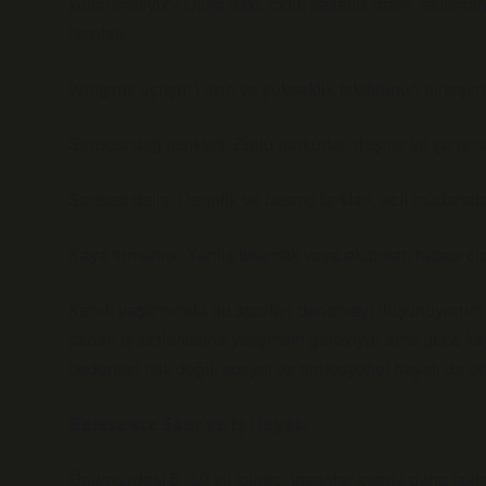
kullanmalıyız? Ölüm riski, ciddi sakatlık oranı, ekipm
bazıları.
Wingsuit uçuşu: Hızın ve yükseklik faktörünün birleşimi,
Serbest dağ bisikleti: Zorlu parkurlar, düşme ve çarpma 
Serbest dalış: Derinlik ve basınç farkları, acil müdaha
Kaya tırmanışı: Yanlış tutamak veya ekipman hatası cid
Kendi yaşamımda bu sporları denemeyi düşünüyorum a
sabah iş toplantısına yetişmem gerekiyor ama gece kay
bedensel risk değil, sosyal ve profesyonel hayatı da et
Gelecekte Spor ve İş Hayatı
Önümüzdeki 5–10 yıl içinde, insanlar sporla daha fazla