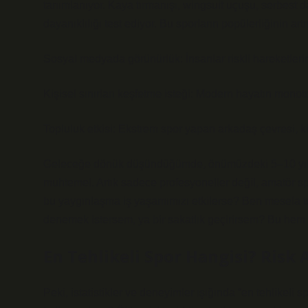
tanımlanıyor. Kaya tırmanışı, wingsuit uçuşu, serbest d
dayanıklılığı test ediyor. Bu sporların popülerliğinin ar
Sosyal medyada görünürlük: İnsanlar riskli hareketlerin
Kişisel sınırları keşfetme isteği: Modern hayatın monot
Topluluk etkisi: Ekstrem spor yapan arkadaş çevresi, ki
Geleceğe dönük düşündüğümde, önümüzdeki 5–10 yıl içi
muhtemel. Artık sadece profesyoneller değil, amatör sp
bu yaygınlaşma iş yaşamımızı etkilerse? Ben mesela tek
denemek istersem, ya bir sakatlık geçirirsem? Bu hem 
En Tehlikeli Spor Hangisi? Risk 
Peki, istatistikler ve deneyimler ışığında “en tehlikeli 