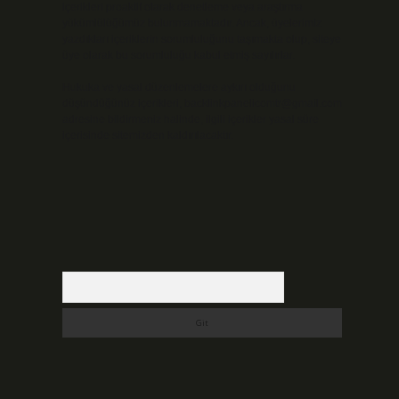
içerikleri proaktif olarak denetleme veya araştırma
yükümlülüğümüz bulunmamaktadır. Ancak, üyelerimiz
yazdıkları içeriklerin sorumluluğunu taşımakta olup, siteye
üye olarak bu sorumluluğu kabul etmiş sayılırlar.
Hukuka ve yasal düzenlemelere aykırı olduğunu
düşündüğünüz içerikleri,
backlinkpanelicomtr@gmail.com
adresine bildirmeniz halinde, ilgili içerikler yasal süre
içerisinde sitemizden kaldırılacaktır.
Arama