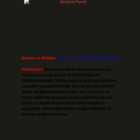
Reklam ve İletişim:
Skype: live:.cid.575569c608265c69
Yasal Uyarı:
Bu internet sitesi, herhangi bir marka,
kurum veya şahıs şirketi ile hiçbir bağlantısı
bulunmamaktadır. Sitede yalnızca kendi hazırladığımız
makaleler paylaşılmaktadır. Burada yer alan içerikler
r
haber niteliği taşımamakta olup, gerçek kurum ve
kişiler hakkında paylaşım yapılmamaktadır. Gerçek
kurum ve kişiler ile isim benzerlikleri tamamen
tesadüfidir. Sitemizdeki bilgiler taslak halindedir ve
tavsiye niteliği taşımazlar.
Sitemiz, 5651 Sayılı Kanun gereğince Bilgi Teknolojileri
ve İletişim Kurumu (BTK) tarafından onaylanmış bir Yer
Sağlayıcı olarak hizmet vermektedir. Bu nedenle, sitedeki