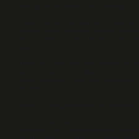
Geleceğe Yönelik Vizyon: Spor ve Teknoloji
Teknoloji ilerledikçe, spor deneyimleri de değişecek. V
getirebilir. Örneğin, wingsuit uçuşunu sanal ortamda d
Ama ya bu teknolojiler, gerçek deneyimi yeterince ta
edebilir.
Benim için bu, heyecan ve güvenlik arasındaki dengey
akıllı ekipmanlar, kalp ritmini, düşme olasılığını ve çev
tehlikeli spor hangisi?” sorusu sadece istatistiksel bir 
şekillenecek.
Sonuç: Risk, Heyecan ve Gelecek
“En tehlikeli spor hangisi?” sorusu, sadece fiziksel tehli
Önümüzdeki 5–10 yıl içinde bu sporlar daha ulaşılabilir
doğrudan etkileri olacak. Benim gibi geleceğini planla