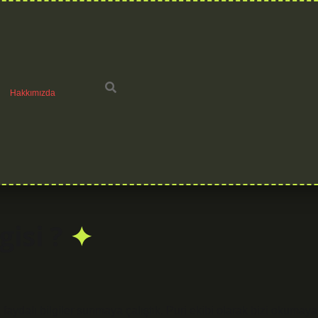
Hakkımızda
gisi ?
aydalı bilgiler sunmaya çalıştık. Puri ekibi olarak bizi okumaya