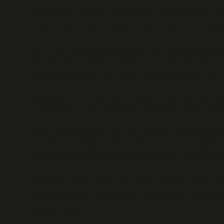
hayatında da etkilerini gösterecek. Çalışma saatleri esn
Ancak riskli sporların yaygınlaşması, işverenlerin sağlık 
Benim gibi teknolojiye meraklı biri için, spor yaparke
etkileyebilir. Gelecekte şirketler, çalışanlarının ekstre
aktiviteleri belirli sınırlar dahilinde teşvik edebilir. B
İlişkiler ve Sosyal Yaşam Üzerin
Spor, bireysel risklerin yanı sıra ilişkilerimizi de şekil
çevresinde endişe yaratabilir. Ben Ankara’da yaşayan bir
duyduğunda tepki verecektir. Bu da sosyal ilişkilerde ge
Gelecekte, belki partner seçiminde riskli spor yapıp ya
sporlar üzerinden yeni kimlikler oluşturabilir ve bu kiml
şekillendirebilir.