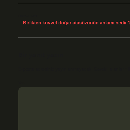
Önceki Yazı
Birlikten kuvvet doğar atasözünün anlamı nedir 
Bir yanıt yazın
E-posta adresiniz yayınlanmayacak.
Gerekli alanlar
*
i
Yorum