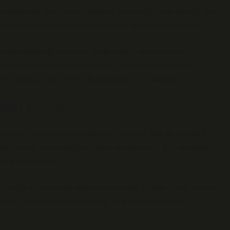
ekleşirken, spor yapan bireyler daha sağlıklı ve enerjik olabilir.
sigortası maliyetlerini ve iş sürekliliğini de etkileyebilir.
n yaşayabileceğim kazalar, projelerdeki performansımı
m spor deneyimlerini raporlamasını isteyebilir veya riskli
u, hem heyecan verici hem de kaygı verici bir senaryo.
deki Etkiler
lendiriyor. Riskli sporlarla uğraşan insanlar, aile ve arkadaş
i olarak, ailem wingsuit veya serbest dalış gibi aktiviteleri
rilim yaratabilir.
pmadığı kriter olarak değerlendirilecek. Sosyal çevre, ekstrem
ikler, ilişkilerimizi ve toplumsal bağlarımızı yeniden