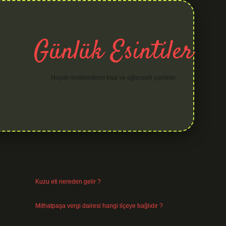
Günlük Esintiler
Hayatı renklendiren kısa ve eğlenceli içerikler.
Sidebar
hiltonbet yeni giriş
betexper güvenilir mi
elexbetgiris.or
Son Yazılar
Kuzu eti nereden gelir ?
Ağustos 8, 2026
Mithatpaşa vergi dairesi hangi ilçeye bağlıdır ?
Ağustos 8, 2026