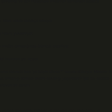
an güvenliği ve acil müdahale imkânları bunlardan sadece
 ölüm riskini oldukça artırıyor.
riskini yükseltiyor.
le imkânı olmadığında ölümcül olabiliyor.
di kazalara yol açıyor.
ma aklımda hep “ya böyle olursa?” sorusu dönüyor. Mesela, bi
a tırmanışı sonrası eklem sakatlığı yaşarsam? İşte bu, sadece
kileyen bir durum.
 zaman geçirecek. Fitness ve ekstrem spor aktiviteleri, iş