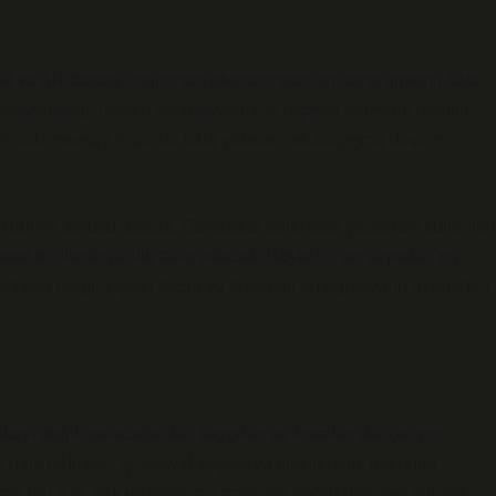
R ve AR destekli eğitimler, ekstrem sporları daha güvenli hale
eneyimleyip, riskleri simülasyonlarla ölçmek mümkün olabilir.
tmin edemezse? İnsanlar hâlâ yüksek risk arayışına devam
i bulma sorusu olacak. Gelecekte belki spor yaparken kullanıla
resel tehlikeleri anlık takip edecek. Böyle bir senaryoda, “en
tartışma değil, kişisel tercih ve teknoloji entegrasyonu üzerinden
keyi değil, geleceğe dair kaygıları ve fırsatları da içeriyor.
 hale gelirken, iş, sosyal yaşam ve ilişkilerimiz üzerinde
yan biri için, risk ve heyecan arasında doğru dengeyi bulmak