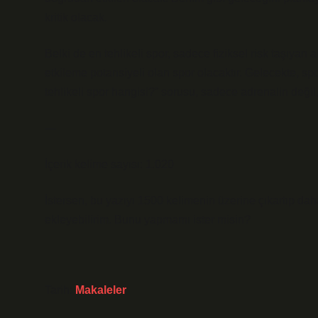
kritik olacak.
Belki de en tehlikeli spor, sadece fiziksel risk taşıyan 
etkileme potansiyeli olan spor olacaktır. Gelecekte, s
tehlikeli spor hangisi?” sorusu, sadece adrenalin değil
—
İçerik kelime sayısı: 1.020
İstersen, bu yazıyı 1500 kelimenin üzerine çıkartıp dah
ekleyebilirim. Bunu yapmamı ister misin?
Tarih:
Makaleler