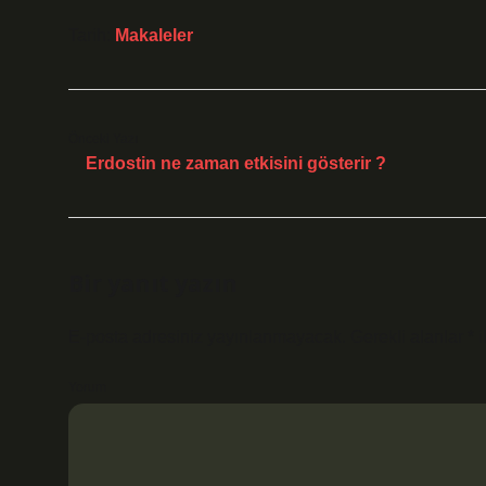
Tarih:
Makaleler
Önceki Yazı
Erdostin ne zaman etkisini gösterir ?
Bir yanıt yazın
E-posta adresiniz yayınlanmayacak.
Gerekli alanlar
*
i
Yorum