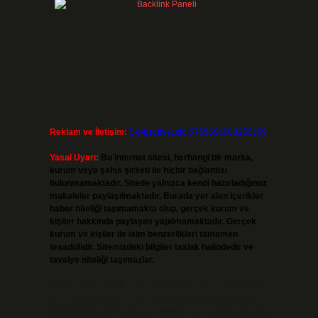
Reklam ve İletişim:
Skype: live:.cid.575569c608265c69
Yasal Uyarı:
Bu internet sitesi, herhangi bir marka,
kurum veya şahıs şirketi ile hiçbir bağlantısı
bulunmamaktadır. Sitede yalnızca kendi hazırladığımız
makaleler paylaşılmaktadır. Burada yer alan içerikler
haber niteliği taşımamakta olup, gerçek kurum ve
kişiler hakkında paylaşım yapılmamaktadır. Gerçek
kurum ve kişiler ile isim benzerlikleri tamamen
tesadüfidir. Sitemizdeki bilgiler taslak halindedir ve
tavsiye niteliği taşımazlar.
Sitemiz, 5651 Sayılı Kanun gereğince Bilgi Teknolojileri
ve İletişim Kurumu (BTK) tarafından onaylanmış bir Yer
Sağlayıcı olarak hizmet vermektedir. Bu nedenle, sitedeki