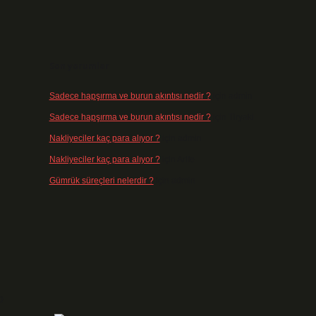
Son yorumlar
Sadece hapşırma ve burun akıntısı nedir ?
için
admin
Sadece hapşırma ve burun akıntısı nedir ?
için
Tiryaki
Nakliyeciler kaç para alıyor ?
için
admin
Nakliyeciler kaç para alıyor ?
için
Arife
Gümrük süreçleri nelerdir ?
için
admin
o