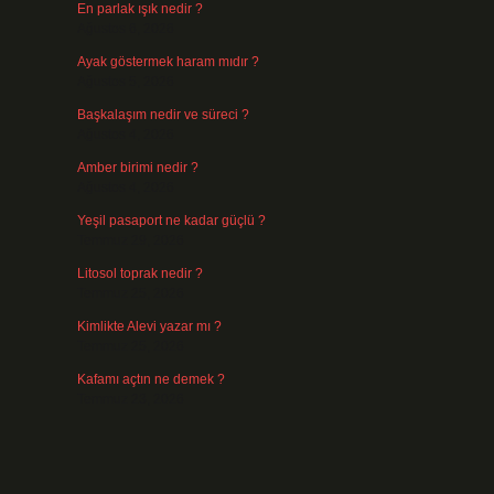
En parlak ışık nedir ?
Ağustos 6, 2026
Ayak göstermek haram mıdır ?
Ağustos 5, 2026
Başkalaşım nedir ve süreci ?
Ağustos 4, 2026
Amber birimi nedir ?
Ağustos 4, 2026
Yeşil pasaport ne kadar güçlü ?
Temmuz 29, 2026
Litosol toprak nedir ?
Temmuz 25, 2026
Kimlikte Alevi yazar mı ?
Temmuz 25, 2026
Kafamı açtın ne demek ?
Temmuz 23, 2026