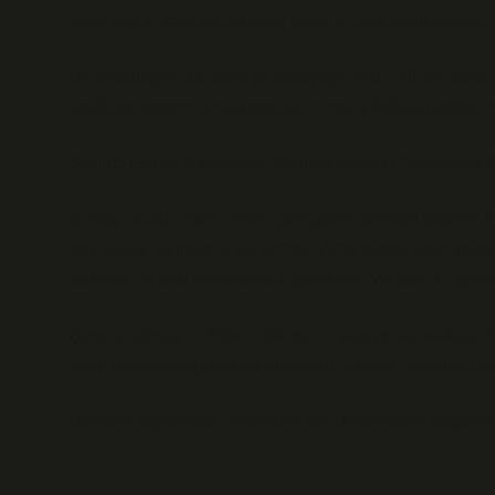
mide ağrısı içsel bir işkence olabilir, ama çoğu zaman y
Bir arkadaşım da bana şu tavsiyeyi verdi: “Biraz daha 
kulak veriyorum, ama gece karnımda çikolata partisini
Sonuç: Eroziv Pangastrit, Seninle Barışa Gelememiş
Sonuç olarak, evet, eroziv pangastrit tehlikeli olabilir
çok büyük sıkıntılara yol açmaz. Ama tedavi edilmezse, 
bakmak ve onu rahatlatmak gerekiyor. Ve tabii ki, gerek
Şunu unutmayın: Eğer mide gıcırtı yapıyorsa, sadece “E
nasıl davranacağınızı da düşünün. Çünkü midenizin de bi
Benden söylemesi, midenizin sizi dinlemesini sağlayın, 