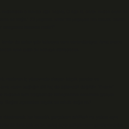
midendeki o tanıdık ağrı başlar. O ağrı ki, sanki miden sana bir
ana ait değil.” 25 yaşında, İzmir’de yaşayan biri olarak, bazen
 pangastrit tehlikeli midir?”
, kimisi de aslan gibi kükreyip seni süründürüyor. Ama eroziv
enceli ama ciddi bir konuya dönüşecek.
rit, midenin iç yüzeyinde oluşan küçük yaralar ve
r, ama zaten sağlığın dili hiç de eğlenceli değildir. “Eroziv”
se midenin tüm bölgesinde iltihaplanma anlamına geliyor.
y. Sağlık açısından büyük bir tehdit değil mi?
 düşünerek; bu hastalık gerçekten tehlikeli mi, yoksa aşırı
lki de öyle çok zıt bir bakış açısı geliştirmem gerekmiyordur,