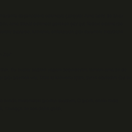
i hüzünlü düşüncelere sokmaya çalışıyor. Ama belki de biraz
abilir, ama dikkat edilmesi gereken şey şu: Tedavi edilmezse
ki yaralar büyürse, kanama, enfeksiyon gibi durumlar meydana
n Zor”
urduk. Bu sıralar sağlıklı yaşam peşindeyim, tamam ama bir de
gibi gezmek var. Tabii ki kahvemi içtim, pizza söyledim (bu bir
o sırada midemdeki gıcırtıyı duydum. O gıcırtı, sanki mide
i. Yavaşça bir ses daha geldi: