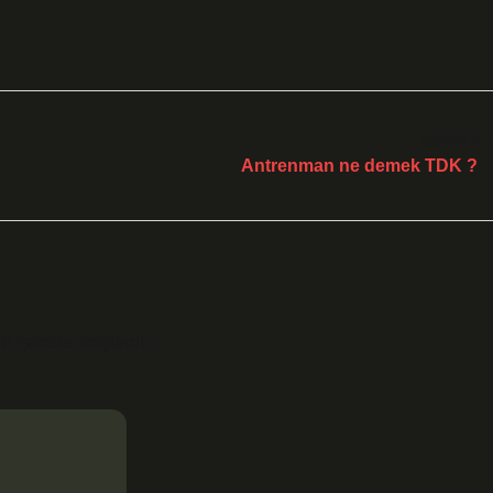
Sonraki Yaz
Antrenman ne demek TDK ?
le işaretlenmişlerdir