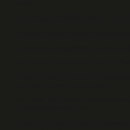
kim bilir?
Eroziv Pangastrit Tehlikeli Midir? İç Sesime Kulak Ver
Bugün sabah kahvemi içerken birden iç sesim devreye g
İç Ses: “Bunları hep geçiştirmemelisin, ciddi bir konu b
Ben: “Ama bak, miden biraz da seni yormuyor mu? Sadec
İç Ses: “Ya ne olacak? Bir bak bakalım, eroziv pangast
falan! O zaman gülme numarası yapamazsın!”
Ben: “Tamam, tamam, şimdi derin düşünmeme gerek yok.
kanaması tam olarak nasıl bir şey?”
İç Ses: “İyi işte, sor bakalım. Sadece mide duvarındaki