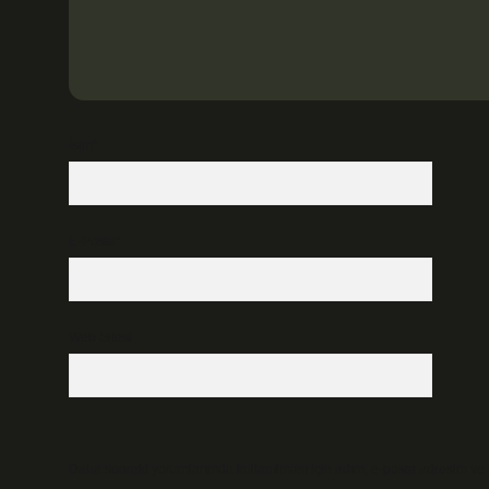
İsim*
E-Posta*
Web Sitesi
Daha sonraki yorumlarımda kullanılması için adım, e-posta adresim ve s