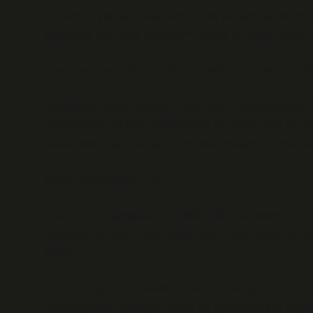
Herkes bir yandan şaka yapıyor, bir yandan gündemi ko
sorusuyla baş başa kalıyorum. Neyse ki birkaç yudum s
Arkadaşım bana dönüp, “Senin miden biraz alışılmadık. Y
Mide ağrısı, bazen o kadar inatçı olur ki, seni sadece fi
tam da böyle bir şey: görünmeyen bir tehdit, seni her 
yaklaşmak, diğer yandan durumdan şikayetçi olmamak
Mideyi Dinlemenin Gücü
Tabii, “Eroziv pangastrit tehlikeli midir?” sorusuna bir b
alabiliriz. Bu, sanki mide sana diyor: “Biraz sakin ol,
kurtarır.
Eroziv pangastrit tedavisinde ilk yapman gereken şey,
sakinleştirmen gerekiyor. Belki de gece saat 3’te düş