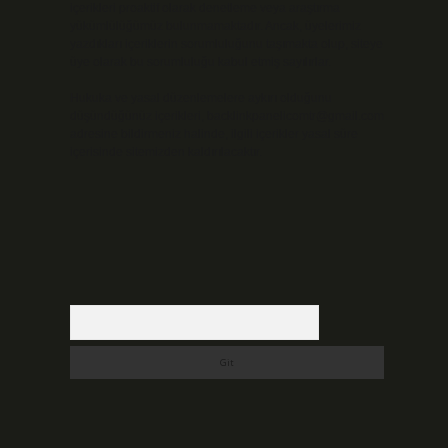
içerikleri proaktif olarak denetleme veya araştırma
yükümlülüğümüz bulunmamaktadır. Ancak, üyelerimiz
yazdıkları içeriklerin sorumluluğunu taşımakta olup, siteye
üye olarak bu sorumluluğu kabul etmiş sayılırlar.
Hukuka ve yasal düzenlemelere aykırı olduğunu
düşündüğünüz içerikleri,
backlinkpanelicomtr@gmail.com
adresine bildirmeniz halinde, ilgili içerikler yasal süre
içerisinde sitemizden kaldırılacaktır.
Arama