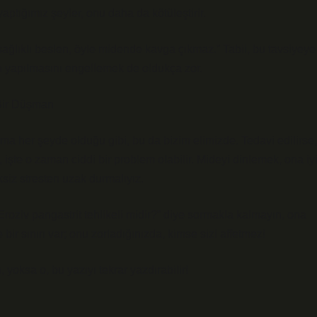
aptığımız şeyler, onu daha da kötüleştirir.
sağlıklı beslen, öyle midende kavga çıkmaz.” Tabii, bu tavsiyeye
n yapılmasını engellemek de oldukça zor.
 Bir Düşman
. Ama her şeyde olduğu gibi, bu da bizim elimizde. Tedavi edilirse,
işte o zaman ciddi bir problem olabilir. Mideyi dinlemek, ona iy
siz stresten uzak durmalıyız.
roziv pangastrit tehlikeli midir?” diye sormakla kalmayın, ona
r sınırı var; onu zorladığınızda, kimse sizi affetmez!
yoksa o, bu yazıyı tekrar yazdırabilir!