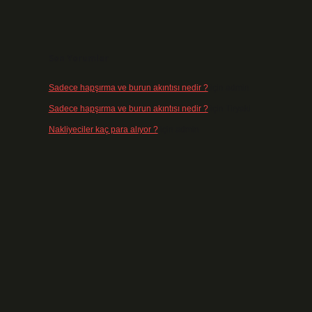
Son Yorumlar
Sadece hapşırma ve burun akıntısı nedir ?
için
admin
Sadece hapşırma ve burun akıntısı nedir ?
için
Tiryaki
Nakliyeciler kaç para alıyor ?
için
admin
i