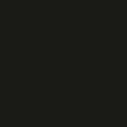
iyorum
irdi, sanki bana hayatta kalma dersi vermek istiyor gibiydi.
u!”
e biraz gıcırdıyor, ağrı biraz var. Ne olacak sanki?”
rit uzun süre tedavi edilmezse ne hale gelir. Mide kanaması
 Ama bir sorum var: Peki, seninle tartışacak olursam, mide
 yaraların daha derinleşmesiyle olur. Sonra kanama başlar, işte 