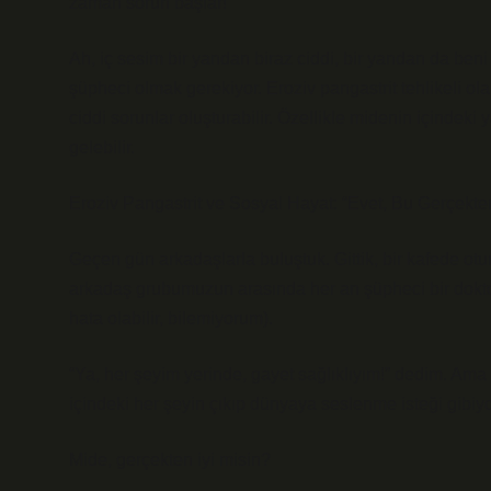
zaman sorun başlar!”
Ah, iç sesim bir yandan biraz ciddi, bir yandan da ben
şüpheci olmak gerekiyor. Eroziv pangastrit tehlikeli ol
ciddi sorunlar oluşturabilir. Özellikle midenin içinde
gelebilir.
Eroziv Pangastrit ve Sosyal Hayat: “Evet, Bu Gerçekte
Geçen gün arkadaşlarla buluştuk. Gittik, bir kafede ot
arkadaş grubumuzun arasında her an şüpheci bir doktor 
hata olabilir, bilemiyorum).
“Ya, her şeyim yerinde, gayet sağlıklıyım!” dedim. Ama 
içindeki her şeyin çıkıp dünyaya seslenme isteği gibiyd
Mide, gerçekten iyi misin?