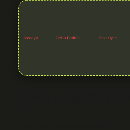
Anasayfa
Gizlilik Politikası
Yasal Uyarı
Eroziv pangastrit teh
Tarih: Mart 30, 2026
Eroziv Pangastrit: Efsanevi Mide Kavgasının İç Yüzü