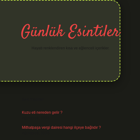
Günlük Esintiler
Hayatı renklendiren kısa ve eğlenceli içerikler.
Sidebar
hiltonbet yeni giriş
betexper güvenilir mi
elexbetgiris.o
Son Yazılar
Kuzu eti nereden gelir ?
Ağustos 8, 2026
Mithatpaşa vergi dairesi hangi ilçeye bağlıdır ?
Ağustos 8, 2026