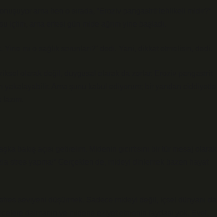
nuşuyor ama ben o sırada, “Eroziv pangastrit tehlikeli midir?”
u içtim, ama ertesi gün mide ağrım yine başladı.
ine mi o sağlık sorunları?” dedi. Yani, dikkat etmelisin, dedi.
ziksel olarak değil, duygusal olarak da zorlar. Eroziv pangastrit
an yakalayabilir. Ama şunu kabul ediyorum; bir yandan ciddiyetle
 lazım.
aşka bakış açısı getirelim. Midenin gıcırtısını bir tür mesaj olarak
 fazla stres yapma!” Gerçekten de, mideyi dinlemek bazen hayat
 stres seviyeni düşürmek. Sadece mideyi değil, içsel dünyanı da
üncelere dalmanın ve midene eziyet etmenin faydası yok. Evet,