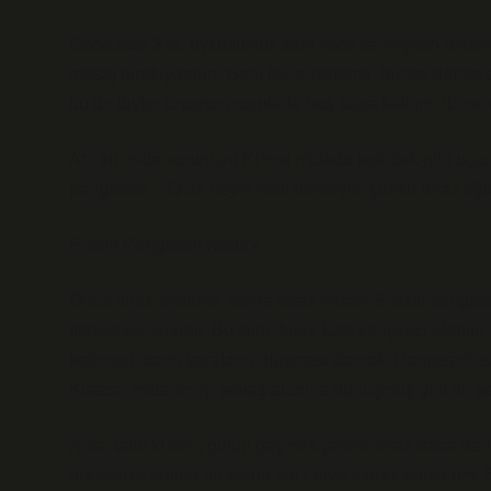
Gece saat 3’te, uykusuzluk seni iyice sarmışken birden 
mesaj bırakıyordur: “Beni fazla zorlama, burası daima s
bu tür tüyler ürperten sorularla baş başa kalırım: “Eroziv
Ah, şu mide sorunları! Kimisi midede kelebek gibi uçar
pangastrit… O da neyin nesi demeyin, çünkü biraz eğl
Eroziv Pangastrit Nedir?
Önce biraz anatomi, sonra biraz mizah. Eroziv pangast
iltihaplanmalardır. Bu isim, biraz kafa karıştırıcı olabili
kelimesi, derin yaraların oluşması demek. Pangastrit i
Kısaca, midenin içi savaş alanına dönüşmüş gibi bir şe
Ama, tabii ki ben, gülüp geçmek yerine biraz daha derin
dramatize edilen bir sorun mu? diye merak ediyorum. Be