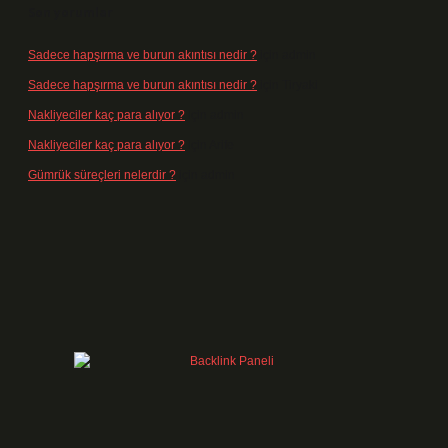
Son yorumlar
Sadece hapşırma ve burun akıntısı nedir ?
için
admin
Sadece hapşırma ve burun akıntısı nedir ?
için
Tiryaki
Nakliyeciler kaç para alıyor ?
için
admin
Nakliyeciler kaç para alıyor ?
için
Arife
Gümrük süreçleri nelerdir ?
için
admin