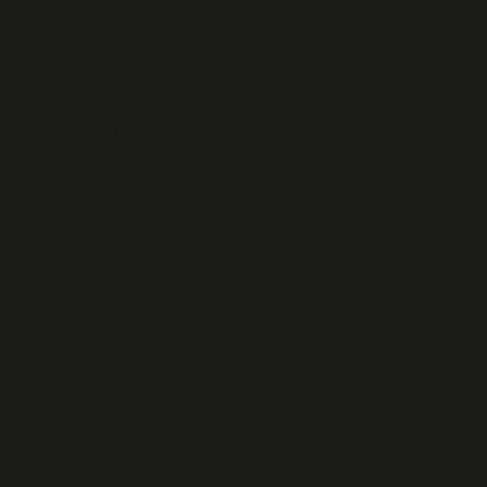
Ayrıca, flüt gibi enstrümanların icrası, bazen toplumsal
eleştirinin bir aracı olabilir. Flüt, genellikle zarif ve sakin
bir enstrüman olarak tanımlansa da, bir sanatçının bu
enstrümanı toplumsal eşitsizlikleri, haksızlıkları ya da
adaletsizliği ifade etmek için kullanması mümkündür.
Bu bağlamda flüt, güç ve statüye dair toplumsal yapıyı
sorgulayan bir araç olabilir.
Okuyucuları Sorgulamaya Davet
Flüt, toplumsal normların, cinsiyet rollerinin, kültürel
pratiklerin ve güç ilişkilerinin iç içe geçtiği bir
enstrümandır. Peki, siz flütün toplumdaki yerini nasıl
görüyorsunuz? Müzik aracılığıyla toplumsal
eşitsizlikleri ya da adaleti dile getirebilir miyiz? Flütün
toplumsal yapıyı nasıl şekillendirdiğine dair
gözlemleriniz neler? Kendi deneyimleriniz ve
gözlemlerinizle flütün gücü ve anlamı üzerine