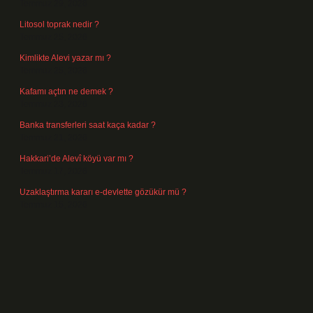
Temmuz 29, 2026
Litosol toprak nedir ?
Temmuz 25, 2026
Kimlikte Alevi yazar mı ?
Temmuz 25, 2026
Kafamı açtın ne demek ?
Temmuz 23, 2026
Banka transferleri saat kaça kadar ?
Temmuz 21, 2026
Hakkari’de Alevî köyü var mı ?
Temmuz 17, 2026
Uzaklaştırma kararı e-devlette gözükür mü ?
Temmuz 15, 2026