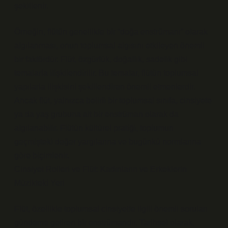
şekillenir.
Örneğin, flütün genellikle bir “doğa enstrümanı” olarak
algılanması, onun toplumsal algısını etkileyen önemli
bir faktördür. Flüt, özgürlük, doğallık, sadelik gibi
temalarla ilişkilendirilir. Bu temalar, flütün toplumsal
yapılarla ilişkisini şekillendiren önemli etmenlerdir.
Ancak flüt, yalnızca belirli bir toplumsal sınıfa, cinsiyete
ya da yaş grubuna ait bir enstrüman olarak da
algılanabilir. Flütün kültürel pratiği, toplumun
geçmişteki değer yargılarına ve bugünkü normlarına
göre biçimlenir.
Cinsiyet Rolleri ve Flüt: Kadınların ve Erkeklerin
Müzikteki Yeri
Flüt, özellikle toplumsal cinsiyetle ilgili önemli soruları
gündeme getiren bir enstrümandır. Tarihsel olarak,