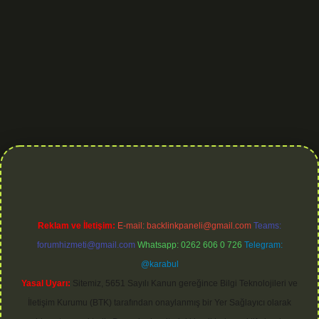
is.org
Reklam ve İletişim:
E-mail:
backlinkpaneli@gmail.com
Teams:
forumhizmeti@gmail.com
Whatsapp: 0262 606 0 726
Telegram:
@karabul
Yasal Uyarı:
Sitemiz, 5651 Sayılı Kanun gereğince Bilgi Teknolojileri ve
İletişim Kurumu (BTK) tarafından onaylanmış bir Yer Sağlayıcı olarak