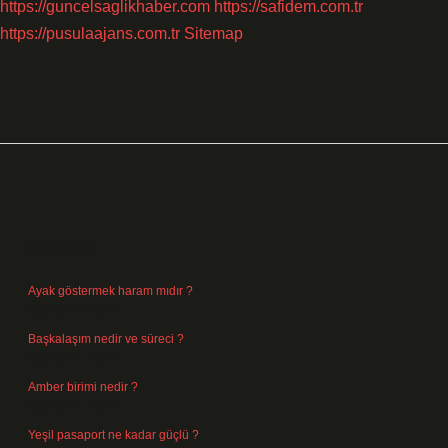
https://guncelsaglikhaber.com
https://safidem.com.tr
https://pusulaajans.com.tr
Sitemap
Sidebar
Son Yazılar
Ayak göstermek haram mıdır ?
Ağustos 5, 2026
Başkalaşım nedir ve süreci ?
Ağustos 4, 2026
Amber birimi nedir ?
Ağustos 4, 2026
Yeşil pasaport ne kadar güçlü ?