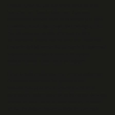
Erkekler içinse, flüt gibi bazı enstrümanlar daha az
“güçlü” ve “sert” kabul edilebilirken, diğer bazı
enstrümanlar -örneğin davul ya da trompet gibi- daha
“maskülen” olarak algılanmıştır. Bu cinsiyetçi ayrımlar,
müzikle ilişkili güç ve statü dinamiklerini daha
derinlemesine anlamamıza yardımcı olur. Toplumsal
cinsiyetle ilgili bu normlar, flüt çalmayı bir tür toplumsal
aidiyetin ya da kimliğin simgesine dönüştürür.
Kültürel Pratikler: Flütün Yerini ve Değişimi
Flütün kültürel pratiklerdeki rolü, zamanla değişmiştir.
Geleneksel toplumlarda flüt, genellikle köy
festivallerinde ya da dini törenlerde önemli bir rol
oynamışken, modern toplumlarda flüt çalmak, daha çok
bireysel bir beceri ya da sanatsal ifade biçimi olarak
görülür. Bu değişim, toplumsal değerlerin evrimiyle