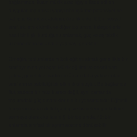
bağlamında, flütün müzik aracılığıyla ifade edilen
duygular, toplumsal yapıyı dönüştürme potansiyeline
sahiptir. Bir müzik aletinin, özellikle de flütün, sosyal
sınıf, ırk, etnik kimlik ve diğer toplumsal kategorilerle
nasıl bir ilişki kurduğunu anlamak, güç ve eşitsizlik
üzerine derin bir analiz yapmayı gerektirir.
Örneğin, toplumlarda müzik eğitimi almak genellikle bir
sınıf ayrımına yol açar. Müzik eğitimi ve enstrüman
çalma, genellikle maddi imkânları daha yüksek olan
sınıfların erişebildiği bir etkinlik olmuştur. Bu bağlamda
flüt, sadece bir müzik aracı değil, aynı zamanda
toplumdaki güç dinamiklerinin bir yansımasıdır. Eğitimli
bireylerin daha sık flüt çaldığı ve bu yeteneğin kültürel
sermaye olarak kullanıldığı bir toplumda, flüt bir
anlamda sınıfsal bir ayrım aracına dönüşebilir.