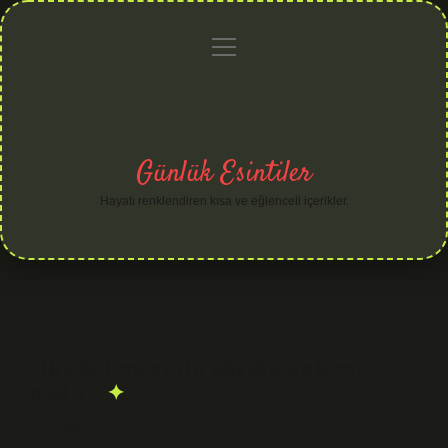
menüyü
Anasayfa
Gizlilik
Yasal
Hakkımızda
aç
Politikası
Uyarı
Günlük Esintiler
Hayatı renklendiren kısa ve eğlenceli içerikler.
Flüt kelimesinin sözlük anlamı
nedir ?
Tarih: Mart 12, 2026