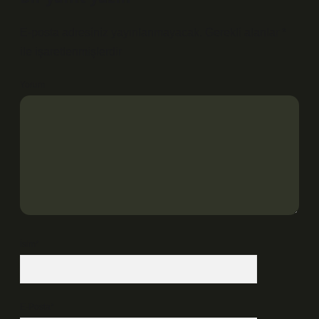
E-posta adresiniz yayınlanmayacak.
Gerekli alanlar
*
ile işaretlenmişlerdir
Yorum
İsim*
E-Posta*