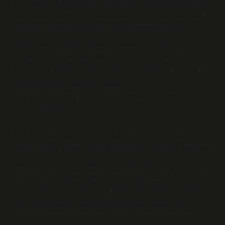
Flüt, genellikle doğa ile özdeşleşen, ruhu rahatlatan bir
ses çıkaran enstrüman olarak bilinir. Ancak toplumsal
düzeyde, flütün kullanımı, müziğin ötesinde derin bir
anlam taşır. Flütün sadece bir ses aracından ibaret
olmadığını, toplumları şekillendiren güç dinamiklerinin
bir parçası olabileceğini anlamak, toplumsal yapıları
anlamamıza da yardımcı olabilir.
Flüt ve Toplumsal Normlar: Geleneksel Anlamlar ve
Yeni Yorumlar
Flüt kelimesi, yalnızca müzikle ilgili bir anlam taşımaz.
Onun sözlük anlamı, aynı zamanda bir kültürel yapının
taşıdığı normları ve değerleri de yansıtır. Flüt, özellikle
batı müzik geleneğinde bir enstrüman olarak
yaygınlaşmış olsa da, farklı kültürlerde farklı anlamlar
taşır. Her toplum, flüte belirli anlamlar yükler ve bu
anlamlar toplumsal normlarla ve tarihsel süreçlerle