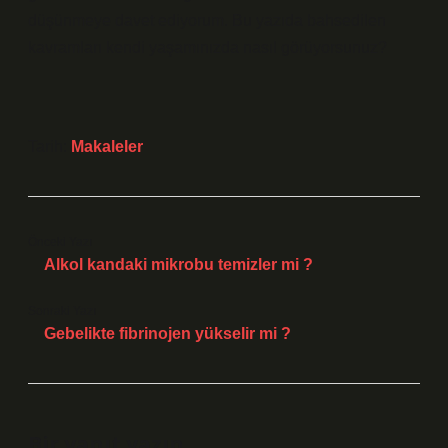
düşünmeye davet ediyorum. Bu yazıda bahsedilen
kavramları kendi yaşamınızda nasıl görüyorsunuz?
Tarih:
Makaleler
Önceki Yazı
Alkol kandaki mikrobu temizler mi ?
Sonraki Yazı
Gebelikte fibrinojen yükselir mi ?
Bir yanıt yazın