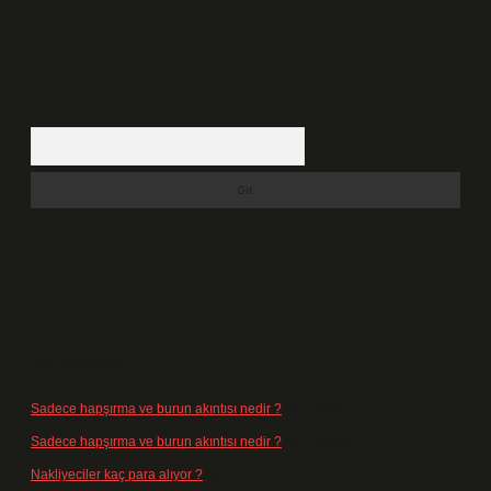
Arama
Son Yorumlar
Sadece hapşırma ve burun akıntısı nedir ?
için
admin
Sadece hapşırma ve burun akıntısı nedir ?
için
Tiryaki
Nakliyeciler kaç para alıyor ?
için
admin