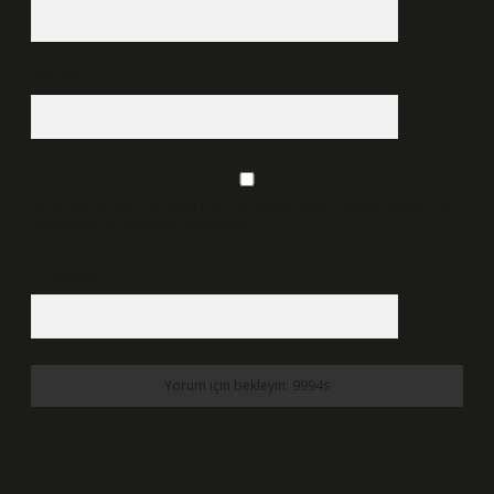
Web Sitesi
Daha sonraki yorumlarımda kullanılması için adım, e-posta adresim ve
site adresim bu tarayıcıya kaydedilsin.
6 + 2 kaçtır?
*