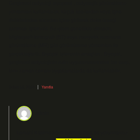
Girişimsel radyoloji biyopsisi , radyolojik görüntüleme
yöntemleri kullanılarak, küçük kesilerden veya iğne
deliklerinden vücudun içine girilerek doku örneği
alınması işlemidir. Bu işlem genellikle ultrason,
bilgisayarlı tomografi (BT) veya manyetik rezonans
görüntüleme (MR) gibi görüntüleme yöntemleri ile
gerçekleştirilir. Biyopsi işleminin amaçları : Biyopsi,
girişimsel radyolojinin rutin uygulamalarından biri olup,
kimi zaman cerrahi uygulamalarda da kullanılabilir.
Şubat 13, 2026
Yanıtla
admin
Leman! Katılmadığım kısımlar olsa da yorumlarınız