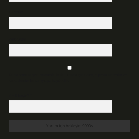
E-Posta*
Web Sitesi
Daha sonraki yorumlarımda kullanılması için adım, e-posta adresim ve
site adresim bu tarayıcıya kaydedilsin.
7 + 8 kaçtır?
*