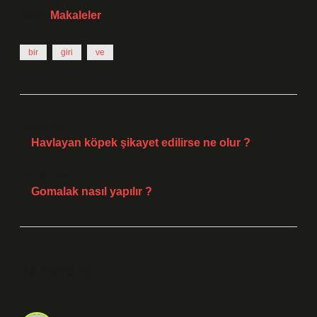
Tarih:
Makaleler
bir
giri
ve
Önceki Yazı
Havlayan köpek şikayet edilirse ne olur ?
Sonraki Yazı
Gomalak nasıl yapılır ?
12 Yorum