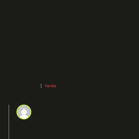
şöyle: Girişimsel radyoloji biyopsisi , radyolojik
görüntüleme yöntemleri kullanılarak, küçük kesilerden
veya iğne deliklerinden vücudun içine girilerek doku
örneği alınması işlemidir. Bu işlem genellikle ultrason,
bilgisayarlı tomografi (BT) veya manyetik rezonans
görüntüleme (MR) gibi görüntüleme yöntemleri ile
gerçekleştirilir. Biyopsi işleminin amaçları : Biyopsi,
girişimsel radyolojinin rutin uygulamalarından biri olup,
kimi zaman cerrahi uygulamalarda da kullanılabilir.
Haziran 29, 2026
Yanıtla
admin
Yiğitalp!