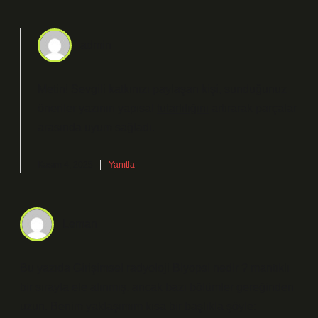
admin
Metin! Sevgili katkınızı paylaşan kişi, sunduğunuz
öneriler yazının yapısal
tutarlılığını
artırarak parçalar
arasında
uyum
sağladı.
Kasım 4, 2025
Yanıtla
Leman
Bu yazıda Girişimsel radyoloji Biyopsi nedir ? mantıklı
bir sırayla ele alınmış, ancak bazı bölümler gereğinden
uzun. Benim yaklaşımım kısa bir başlıkla şöyle: