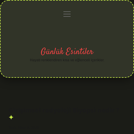
menüyü
Anasayfa
Gizlilik
Yasal
Hakkımızda
aç
Politikası
Uyarı
Günlük Esintiler
Hayatı renklendiren kısa ve eğlenceli içerikler.
Girişimsel radyoloji Biyopsi nedir ?
Tarih: Ekim 8, 2025