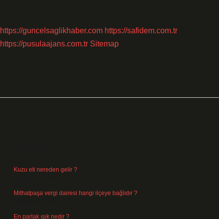
https://guncelsaglikhaber.com
https://safidem.com.tr
https://pusulaajans.com.tr
Sitemap
Sidebar
Son Yazılar
Kuzu eti nereden gelir ?
Ağustos 8, 2026
Mithatpaşa vergi dairesi hangi ilçeye bağlıdır ?
Ağustos 8, 2026
En parlak ışık nedir ?