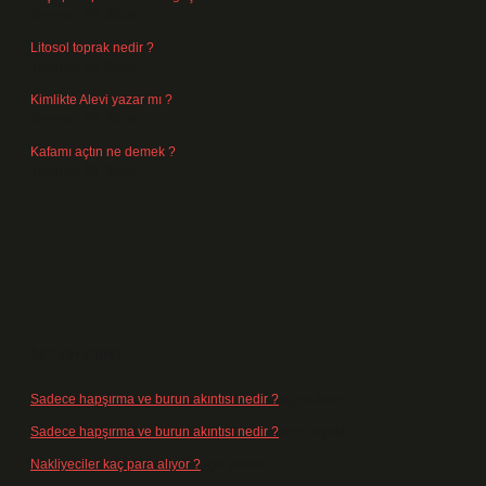
Temmuz 29, 2026
Litosol toprak nedir ?
Temmuz 25, 2026
Kimlikte Alevi yazar mı ?
Temmuz 25, 2026
Kafamı açtın ne demek ?
Temmuz 23, 2026
Son yorumlar
Sadece hapşırma ve burun akıntısı nedir ?
için
admin
Sadece hapşırma ve burun akıntısı nedir ?
için
Tiryaki
Nakliyeciler kaç para alıyor ?
için
admin