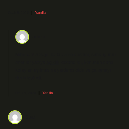
Ocak 9, 2026
Yanıtla
admin
Mihriban! Sevgili katkı veren dostum, sunduğunuz
öneriler yazıya
açıklık
kazandırdı, konunun daha
kolay anlaşılmasına yardımcı oldu ve çalışmayı
derinleştirdi
.
Ocak 9, 2026
Yanıtla
Suat