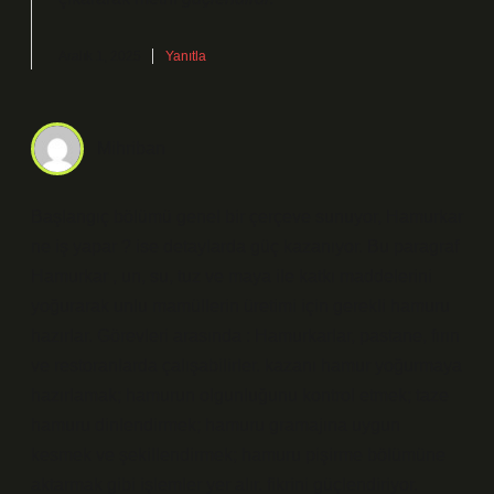
Aralık 1, 2025
Yanıtla
Mihriban
Başlangıç bölümü genel bir çerçeve sunuyor, Hamurkar
ne iş yapar ? ise detaylarda güç kazanıyor. Bu paragraf
Hamurkar , un, su, tuz ve maya ile katkı maddelerini
yoğurarak unlu mamüllerin üretimi için gerekli hamuru
hazırlar. Görevleri arasında : Hamurkarlar, pastane, fırın
ve restoranlarda çalışabilirler. kazanı hamur yoğurmaya
hazırlamak; hamurun olgunluğunu kontrol etmek; taze
hamuru dinlendirmek; hamuru gramajına uygun
kesmek ve şekillendirmek; hamuru pişirme bölümüne
aktarmak gibi işlemler yer alır. fikrini güçlendiriyor.