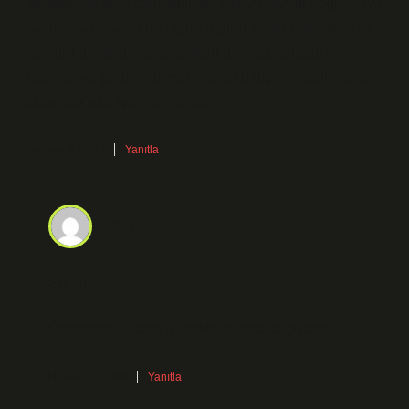
ve restoranlarda çalışabilirler. kazanı hamur yoğurmaya
hazırlamak; hamurun olgunluğunu kontrol etmek; taze
hamuru dinlendirmek; hamuru gramajına uygun
kesmek ve şekillendirmek; hamuru pişirme bölümüne
aktarmak gibi işlemler yer alır.
Haziran 3, 2026
Yanıtla
admin
Suna!
Önerileriniz yazının
renklerini
ortaya çıkardı.
Haziran 3, 2026
Yanıtla