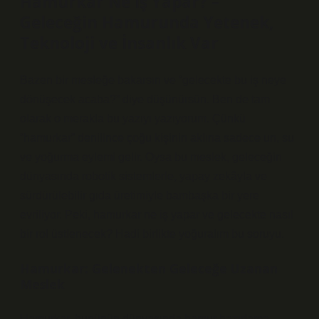
Hamurkar Ne İş Yapar? –
Geleceğin Hamurunda Yetenek,
Teknoloji ve İnsanlık Var
Bazen bir mesleğe bakarsın ve “gelecekte bu iş neye
dönüşecek acaba?” diye düşünürsün. Ben de tam
olarak o merakla bu yazıyı yazıyorum. Çünkü
“hamurkar” denilince çoğu kişinin aklına sadece un, su
ve yoğurma eylemi gelir. Oysa bu meslek, geleceğin
dünyasında robotik sistemlerle, yapay zekâyla ve
sürdürülebilir gıda üretimiyle bambaşka bir yere
evriliyor. Peki, hamurkar ne iş yapar ve gelecekte nasıl
bir rol üstlenecek? Hadi birlikte yoğuralım bu soruyu.
Hamurkar: Gelenekten Geleceğe Uzanan
Meslek
Hamurkar, bugünün dünyasında hamur hazırlama