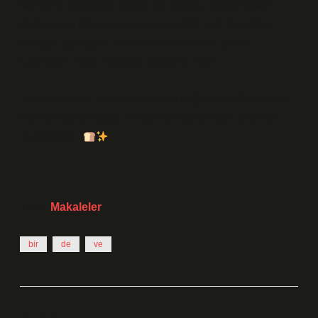
sence bir
teknoloji ustası mı
olacak, yoksa
insan
dokusunu koruyan son zanaatkâr
mı? Erkeklerin
stratejik yaklaşımı mı sence kazanacak, yoksa
kadınların insan merkezli vizyonu mu?
Yorumlara yaz, birlikte geleceği yoğuralım. Çünkü her
fikir, bir damla sudur; birleşince hamur olur, şekil alır,
lezzet bulur.
Tarih:
Makaleler
bir
de
ve