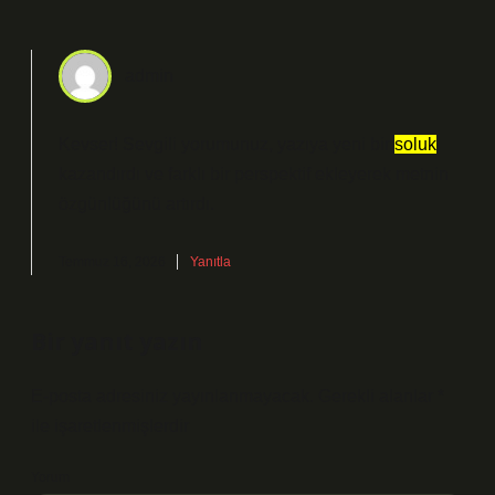
admin
Kevser! Sevgili yorumunuz, yazıya yeni bir
soluk
kazandırdı ve farklı bir perspektif ekleyerek metnin
özgünlüğünü
artırdı.
Temmuz 16, 2026
Yanıtla
Bir yanıt yazın
E-posta adresiniz yayınlanmayacak.
Gerekli alanlar
*
ile işaretlenmişlerdir
Yorum