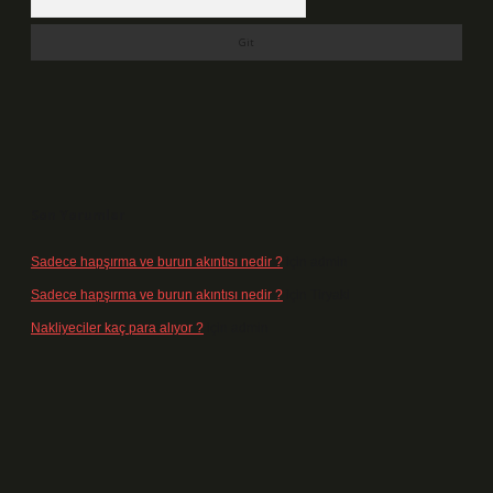
Son Yorumlar
Sadece hapşırma ve burun akıntısı nedir ?
için
admin
Sadece hapşırma ve burun akıntısı nedir ?
için
Tiryaki
Nakliyeciler kaç para alıyor ?
için
admin