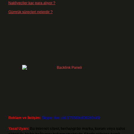
Nakliyeciler kaç para alıyor ?
için
Arife
Gümrük süreçleri nelerdir ?
için
admin
Reklam ve İletişim:
Skype: live:.cid.575569c608265c69
Yasal Uyarı:
Bu internet sitesi, herhangi bir marka, kurum veya şahıs