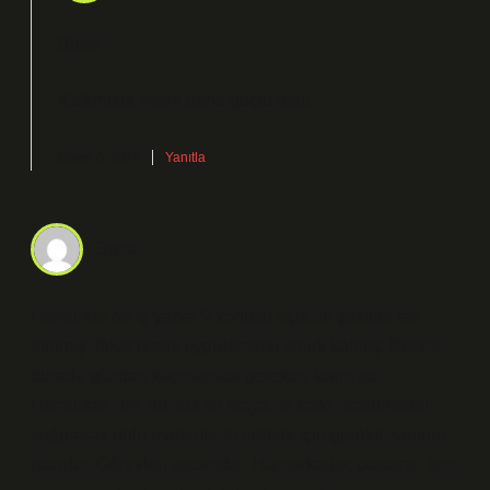
Suat!
Katkınızla metin
daha güçlü
oldu.
Mayıs 6, 2026
Yanıtla
Suna
Hamurkar ne iş yapar ? konusu açık bir şekilde ele
alınmış, fakat pratik uygulamalar sınırlı kalmış. Bence
burada gözden kaçmaması gereken kısım şu:
Hamurkar , un, su, tuz ve maya ile katkı maddelerini
yoğurarak unlu mamüllerin üretimi için gerekli hamuru
hazırlar. Görevleri arasında : Hamurkarlar, pastane, fırın