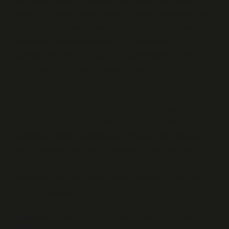
sürecini yöneten kişidir. Ekmek, börek, pizza ya da tatlı
fark etmez; hamurun kıvamını, elastikiyetini ve lezzet
dengesini belirleyen ustadır. Ama geleceğe
baktığımızda bu tanım çok daha genişleyecek gibi
görünüyor. Çünkü artık sadece “ellerle” değil, “verilerle”
de yoğurulan bir çağdayız.
Bir düşünün: 2040’ların fırınında, bir hamurkar belki un
oranını değil,
besin değerini artıran algoritmayı
yönetecek. Belki sensörlerle hamurun nem dengesini
analiz edecek. Belki de sürdürülebilir tarım verilerine
göre yeni un karışımları tasarlayacak. Yani “hamurkar”
gelecekte hem usta, hem analist, hem de yaratıcı bir
vizyoner olacak.
Erkeklerin Stratejik Bakışı: Verimlilik ve
Teknoloji