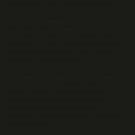
Hamurkarın Dijital Çağdaki Yeni Kimliği
Artık “hamurkar” dendiğinde akla sadece yoğuran eller
değil,
veriyle düşünen zihinler
de gelecek. Yapay
zekâ destekli un karışımları, iklim değişikliğine göre
ayarlanmış nem oranları, hatta kişisel sağlık verisine
göre tasarlanmış özel hamurlar… Evet, kişiye özel
“akıllı hamur” devri çok uzak değil.
Bir araştırmaya göre, 2035 yılına kadar gıda üretiminde
otomasyon oranı %60’a ulaşacak. Ama işin en ilginç
kısmı şu: Hamurkarlar bu otomasyonun tamamen
yerine geçmeyecek, aksine
insan yaratıcılığını
makine zekâsıyla harmanlayan
yeni bir rol
üstlenecek. Yani geleceğin hamurkârı hem sanatçı hem
bilim insanı olacak.