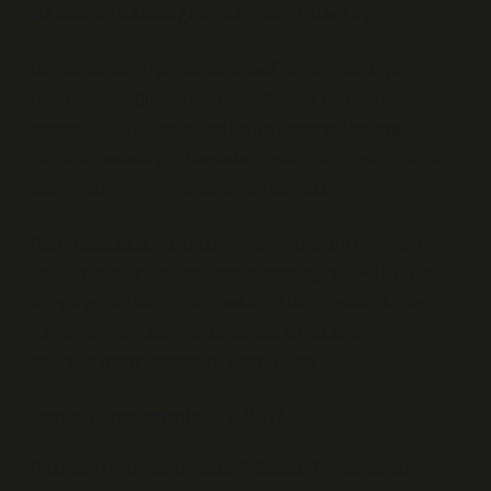
Hamurun Geleceği: Lezzetten Felsefeye
Bir hamurkarın işi aslında felsefi bir taraf da taşır.
Çünkü her yoğrulan hamur, sabrın ve emeğin
sembolüdür. Teknoloji ne kadar ilerlerse ilerlesin,
hamurun sıcaklığını hisseden insan elinin yerini hiçbir
sistem tam anlamıyla dolduramayacak.
Belki gelecekte, robotlar hamuru yoğururken insan
hamurkârlar
lezzet algoritmalarını eğitecek
. Belki de
dünya genelinde dijital mutfak ağları kurulacak, her
hamur, bir veri akışına dönüşecek. Fakat bir şey
değişmeyecek: hamurun içindeki ruh.
Senin Hamurunda Ne Var?
Peki sen ne düşünüyorsun? Geleceğin hamurkarı