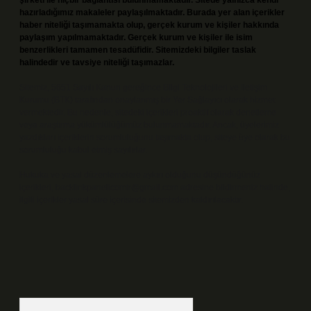
şirketi ile hiçbir bağlantısı bulunmamaktadır. Sitede yalnızca kendi
hazırladığımız makaleler paylaşılmaktadır. Burada yer alan içerikler
haber niteliği taşımamakta olup, gerçek kurum ve kişiler hakkında
paylaşım yapılmamaktadır. Gerçek kurum ve kişiler ile isim
benzerlikleri tamamen tesadüfidir. Sitemizdeki bilgiler taslak
halindedir ve tavsiye niteliği taşımazlar.
Sitemiz, 5651 Sayılı Kanun gereğince Bilgi Teknolojileri ve İletişim
Kurumu (BTK) tarafından onaylanmış bir Yer Sağlayıcı olarak hizmet
vermektedir. Bu nedenle, sitedeki içerikleri proaktif olarak denetleme
veya araştırma yükümlülüğümüz bulunmamaktadır. Ancak, üyelerimiz
yazdıkları içeriklerin sorumluluğunu taşımakta olup, siteye üye olarak bu
sorumluluğu kabul etmiş sayılırlar.
Hukuka ve yasal düzenlemelere aykırı olduğunu düşündüğünüz
içerikleri,
backlinkpanelicomtr@gmail.com
adresine bildirmeniz halinde,
ilgili içerikler yasal süre içerisinde sitemizden kaldırılacaktır.
Arama