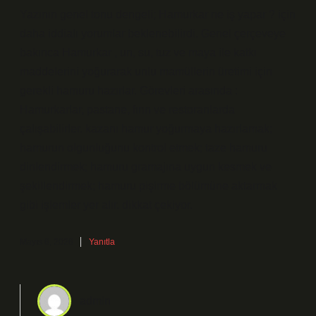
Yazının genel tonu dengeli; Hamurkar ne iş yapar ? için
daha iddialı yorumlar beklenebilirdi. Genel çerçeveye
bakınca Hamurkar , un, su, tuz ve maya ile katkı
maddelerini yoğurarak unlu mamüllerin üretimi için
gerekli hamuru hazırlar. Görevleri arasında :
Hamurkarlar, pastane, fırın ve restoranlarda
çalışabilirler. kazanı hamur yoğurmaya hazırlamak;
hamurun olgunluğunu kontrol etmek; taze hamuru
dinlendirmek; hamuru gramajına uygun kesmek ve
şekillendirmek; hamuru pişirme bölümüne aktarmak
gibi işlemler yer alır. dikkat çekiyor.
Mayıs 6, 2026
Yanıtla
admin