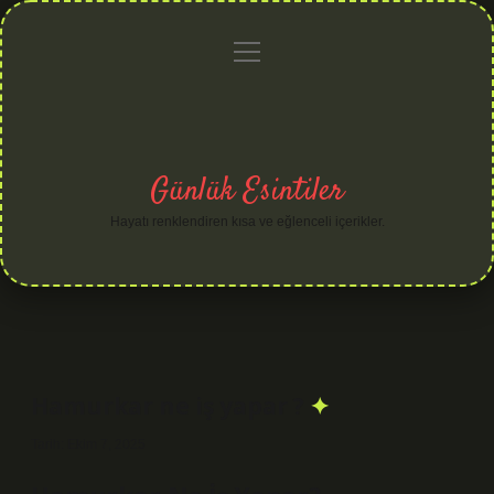
menüyü
Anasayfa
Gizlilik
Yasal
Hakkımızda
aç
Politikası
Uyarı
Günlük Esintiler
Hayatı renklendiren kısa ve eğlenceli içerikler.
Hamurkar ne iş yapar ?
Tarih: Ekim 7, 2025