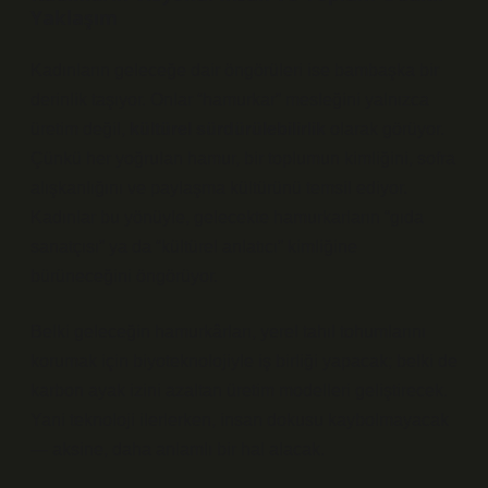
Yaklaşım
Kadınların geleceğe dair öngörüleri ise bambaşka bir
derinlik taşıyor. Onlar “hamurkar” mesleğini yalnızca
üretim değil,
kültürel sürdürülebilirlik
olarak görüyor.
Çünkü her yoğrulan hamur, bir toplumun kimliğini, sofra
alışkanlığını ve paylaşma kültürünü temsil ediyor.
Kadınlar bu yönüyle, gelecekte hamurkarların “gıda
sanatçısı” ya da “kültürel anlatıcı” kimliğine
bürüneceğini öngörüyor.
Belki geleceğin hamurkârları, yerel tahıl tohumlarını
korumak için biyoteknolojiyle iş birliği yapacak; belki de
karbon ayak izini azaltan üretim modelleri geliştirecek.
Yani teknoloji ilerlerken, insan dokusu kaybolmayacak
— aksine, daha anlamlı bir hal alacak.