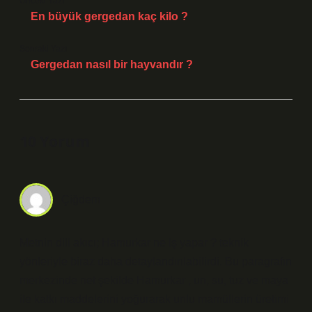
Önceki Yazı
En büyük gergedan kaç kilo ?
Sonraki Yazı
Gergedan nasıl bir hayvandır ?
10 Yorum
Çiğdem
Metnin dili akıcı; Hamurkar ne iş yapar ? teknik
yönleriyle biraz daha detaylandırılabilirdi. Bu paragrafın
merkezinde net şekilde Hamurkar , un, su, tuz ve maya
ile katkı maddelerini yoğurarak unlu mamüllerin üretimi