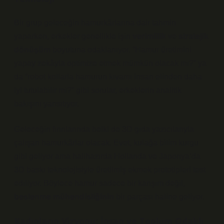
Bir grup geleceğin hamurkârlarına dair tahmin
yaparken, erkekler genellikle işin
verimlilik
ve
stratejik
dönüşüm
boyutuna odaklanıyor. “Hamur üretimini
yapay zekâyla optimize etmek mümkün olacak mı?” ya
da “robot kollarla hamurun kıvamı insan elinden daha
iyi tutulabilir mi?” gibi sorular, erkeklerin analitik
bakışını yansıtıyor.
Geleceğin fırınlarında belki de 3D gıda yazıcılarıyla
çalışan hamurkârlar olacak. Evet, kulağa bilim kurgu
gibi geliyor ama halihazırda Hollanda ve Japonya’da
3D baskı teknolojisiyle üretilmiş ekmek prototipleri test
ediliyor. Böylece hamur sadece bir karışım değil,
beslenme mühendisliğinin
bir parçası haline geliyor.
Kadınların Vizyonu: İnsan ve Toplum Odaklı