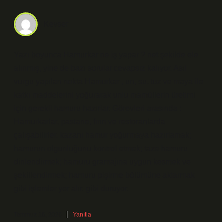
Kevser
Yazı boyunca Hamurkar ne iş yapar ? net şekilde ele
alınmış, yine de bazı sorular cevapsız kalıyor. Asıl
vurgu yapılan nokta Hamurkar , un, su, tuz ve maya ile
katkı maddelerini yoğurarak unlu mamüllerin üretimi
için gerekli hamuru hazırlar. Görevleri arasında :
Hamurkarlar, pastane, fırın ve restoranlarda
çalışabilirler. kazanı hamur yoğurmaya hazırlamak;
hamurun olgunluğunu kontrol etmek; taze hamuru
dinlendirmek; hamuru gramajına uygun kesmek ve
şekillendirmek; hamuru pişirme bölümüne aktarmak
gibi işlemler yer alır. gibi duruyor.
Temmuz 16, 2026
Yanıtla