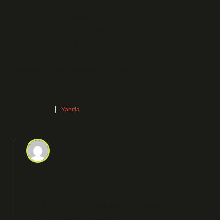
için gerekli hamuru hazırlar. Görevleri arasında :
Hamurkarlar, pastane, fırın ve restoranlarda
çalışabilirler. kazanı hamur yoğurmaya hazırlamak;
hamurun olgunluğunu kontrol etmek; taze hamuru
dinlendirmek; hamuru gramajına uygun kesmek ve
şekillendirmek; hamuru pişirme bölümüne aktarmak
gibi işlemler yer alır. var.
Aralık 1, 2025
Yanıtla
admin
Çiğdem!
Görüşleriniz, yazının
önemli noktalarını
ön plana
çıkararak metni
güçlendirdi
.