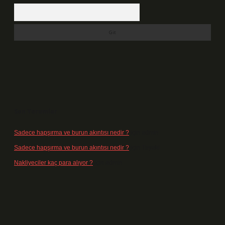
Arama
Son Yorumlar
Sadece hapşırma ve burun akıntısı nedir ?
için
admin
Sadece hapşırma ve burun akıntısı nedir ?
için
Tiryaki
Nakliyeciler kaç para alıyor ?
için
admin