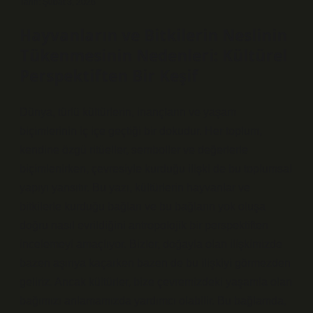
Tarih: Şubat 3, 2026
Hayvanların ve Bitkilerin Neslinin
Tükenmesinin Nedenleri: Kültürel
Perspektiften Bir Keşif
Dünya, türlü kültürlerin, inançların ve yaşam
biçimlerinin iç içe geçtiği bir dokudur. Her toplum,
kendine özgü ritüeller, semboller ve değerlerle
biçimlenirken, çevresiyle kurduğu ilişki de bu toplumsal
yapıyı yansıtır. Bu yazı, kültürlerin hayvanlar ve
bitkilerle kurduğu bağları ve bu bağların yok oluşa
doğru nasıl evrildiğini antropolojik bir perspektiften
incelemeyi amaçlıyor. Bizler, doğayla olan ilişkimizde
bazen aşırıya kaçarken bazen de bu ilişkiyi görmezden
geliriz. Ancak kültürler, bize çevremizdeki yaşamla olan
bağımızı anlamamızda yardımcı olabilir. Bu bağlamda,