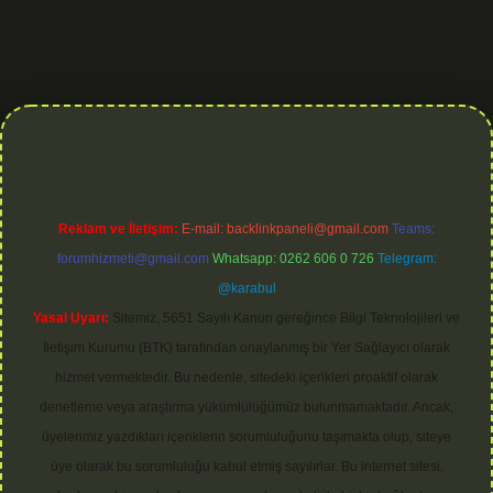
.org
Reklam ve İletişim:
E-mail:
backlinkpaneli@gmail.com
Teams:
forumhizmeti@gmail.com
Whatsapp: 0262 606 0 726
Telegram:
@karabul
Yasal Uyarı:
Sitemiz, 5651 Sayılı Kanun gereğince Bilgi Teknolojileri ve
İletişim Kurumu (BTK) tarafından onaylanmış bir Yer Sağlayıcı olarak
hizmet vermektedir. Bu nedenle, sitedeki içerikleri proaktif olarak
denetleme veya araştırma yükümlülüğümüz bulunmamaktadır. Ancak,
üyelerimiz yazdıkları içeriklerin sorumluluğunu taşımakta olup, siteye
üye olarak bu sorumluluğu kabul etmiş sayılırlar. Bu internet sitesi,