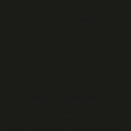
Birçok kültürde, bitkiler de güçlü semboller olarak yer
alır. Güneydoğu Asya’da, bambu, dayanıklılığın ve uzun
ömürlülüğün sembolüdür. Bu nedenle, bambu
ormanlarının korunması sadece ekolojik bir gereklilik
değil, aynı zamanda kültürel bir sorumluluk olarak
kabul edilir. Ancak, bu geleneksel bakış açıları, modern
dünyada giderek yok olma tehlikesiyle karşı karşıyadır.
Doğanın yok edilmesi, yalnızca ekosistem için değil,
aynı zamanda toplumsal yapılar ve kimlikler için de bir
kayıp anlamına gelir.
Ekonomik Sistemler ve Çevresel Tüketim
Hayvanların ve bitkilerin neslinin tükenmesinin bir diğer
önemli nedeni, ekonomik sistemlerin doğa üzerindeki
baskısıdır. Kapitalist ekonomik yapılar, doğal kaynakları