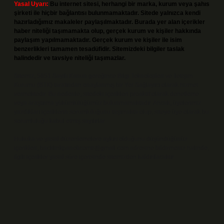
Yasal Uyarı:
Bu internet sitesi, herhangi bir marka, kurum veya şahıs
şirketi ile hiçbir bağlantısı bulunmamaktadır. Sitede yalnızca kendi
hazırladığımız makaleler paylaşılmaktadır. Burada yer alan içerikler
haber niteliği taşımamakta olup, gerçek kurum ve kişiler hakkında
paylaşım yapılmamaktadır. Gerçek kurum ve kişiler ile isim
benzerlikleri tamamen tesadüfidir. Sitemizdeki bilgiler taslak
halindedir ve tavsiye niteliği taşımazlar.
Sitemiz, 5651 Sayılı Kanun gereğince Bilgi Teknolojileri ve İletişim
Kurumu (BTK) tarafından onaylanmış bir Yer Sağlayıcı olarak hizmet
vermektedir. Bu nedenle, sitedeki içerikleri proaktif olarak denetleme
veya araştırma yükümlülüğümüz bulunmamaktadır. Ancak, üyelerimiz
yazdıkları içeriklerin sorumluluğunu taşımakta olup, siteye üye olarak bu
sorumluluğu kabul etmiş sayılırlar.
Hukuka ve yasal düzenlemelere aykırı olduğunu düşündüğünüz
içerikleri,
backlinkpanelicomtr@gmail.com
adresine bildirmeniz halinde,
ilgili içerikler yasal süre içerisinde sitemizden kaldırılacaktır.