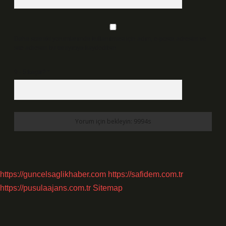
Daha sonraki yorumlarımda kullanılması için adım, e-posta adresim ve
site adresim bu tarayıcıya kaydedilsin.
9 - 5 kaçtır?
*
https://guncelsaglikhaber.com
https://safidem.com.tr
https://pusulaajans.com.tr
Sitemap