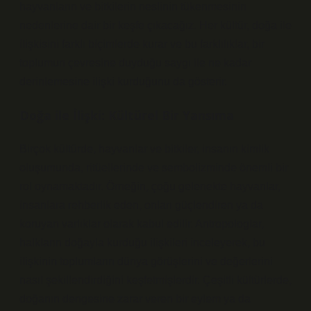
hayvanların ve bitkilerin neslinin tükenmesinin
nedenlerine dair bir keşfe çıkacağız. Her kültür, doğa ile
ilişkisini farklı biçimlerde kurar ve bu farklılıklar, bir
toplumun çevresine duyduğu saygı ile ne kadar
derinlemesine ilişki kurduğunu da gösterir.
Doğa ile İlişki: Kültürel Bir Yansıma
Birçok kültürde, hayvanlar ve bitkiler, insanın kimlik
oluşumunda, ritüellerinde ve sembolizminde önemli bir
rol oynamaktadır. Örneğin, çoğu gelenekte hayvanlar,
insanlara rehberlik eden, onları güçlendiren ya da
koruyan varlıklar olarak kabul edilir. Antropologlar,
halkların doğayla kurduğu ilişkileri inceleyerek, bu
ilişkinin toplumların dünya görüşlerini ve değerlerini
nasıl şekillendirdiğini keşfetmişlerdir. Çeşitli kültürlerde,
doğanın dengesine zarar veren bir eylem ya da