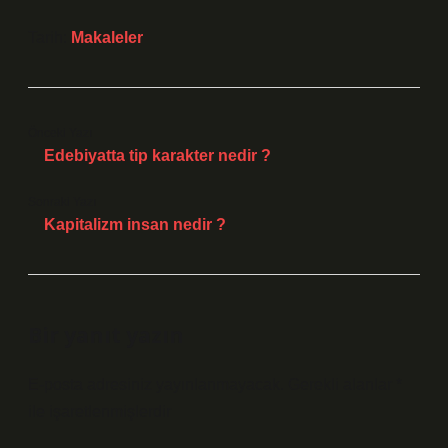
Tarih:
Makaleler
Önceki Yazı
Edebiyatta tip karakter nedir ?
Sonraki Yazı
Kapitalizm insan nedir ?
Bir yanıt yazın
E-posta adresiniz yayınlanmayacak.
Gerekli alanlar
*
ile işaretlenmişlerdir