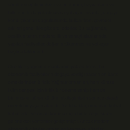
sömürme eğilimindedir ve bu durum, hayvanların ve
bitkilerin hızla yok olmasına yol açar. İnsanlar, doğayı
kendi çıkarları doğrultusunda kullanırken, çevresel
etkileri genellikle göz ardı ederler. Bu bağlamda,
özellikle tarım, madencilik ve sanayi alanlarında
yapılan faaliyetler, doğanın tükenmesine yol açan
başlıca faktörlerdir.
Özellikle yağmur ormanlarının yok edilmesi, bu
ekonomik faaliyetlerin doğaya verdiği zararın en bariz
örneklerinden biridir. Yağmur ormanları, hem küresel
iklim dengesi için kritik bir öneme sahip hem de
binlerce yıl süren kültürel etkileşimlerin sonucu olarak
önemli bir yaşam alanıdır. Yerli halklar, ormanları kutsal
kabul eder ve onları korumak için binlerce yıl süren
geleneksel yöntemler geliştirmiştir. Ancak modern
ekonomik çıkarlar, ormanları kesmeye, ağaçları