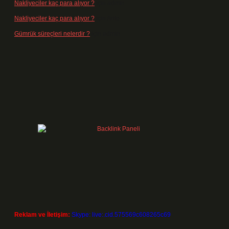
Nakliyeciler kaç para alıyor ?
için
admin
Nakliyeciler kaç para alıyor ?
için
Arife
Gümrük süreçleri nelerdir ?
için
admin
Reklam ve İletişim:
Skype: live:.cid.575569c608265c69