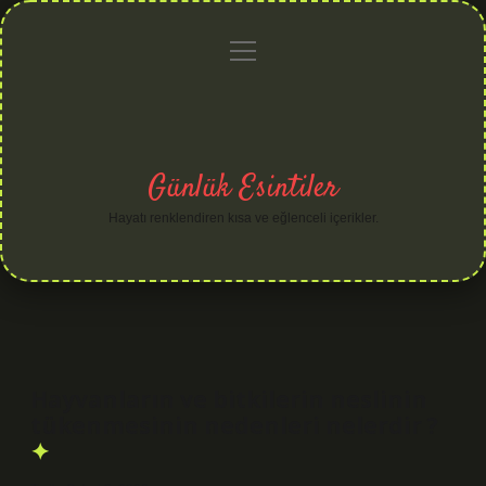
menüyü
Anasayfa
Gizlilik
Yasal
Hakkımızda
aç
Politikası
Uyarı
Günlük Esintiler
Hayatı renklendiren kısa ve eğlenceli içerikler.
Hayvanların ve bitkilerin neslinin
tükenmesinin nedenleri nelerdir ?