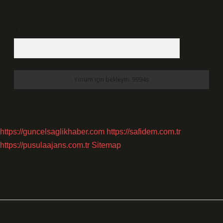
site adresim bu tarayıcıya kaydedilsin.
6 + 2 kaçtır?
*
https://guncelsaglikhaber.com
https://safidem.com.tr
https://pusulaajans.com.tr
Sitemap