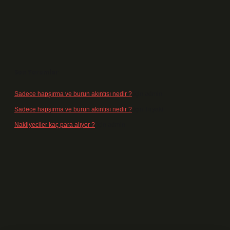
Son Yorumlar
Sadece hapşırma ve burun akıntısı nedir ?
için
admin
Sadece hapşırma ve burun akıntısı nedir ?
için
Tiryaki
Nakliyeciler kaç para alıyor ?
için
admin