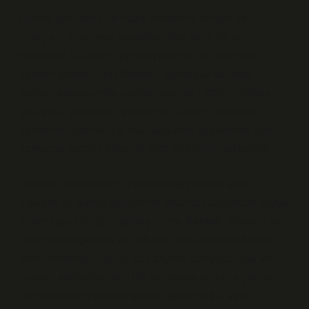
Hititler, çok tanrılı bir inanç sistemine sahipti ve bu
inançları, toplumsal yaşantılarında derin bir yer
tutuyordu. Ritüeller, günlük yaşamın her alanında
kendini gösterir; dini törenler, tapınaklar ve hatta
kraliyet saraylarında yapılan ayinler, Hititlerin dünya
görüşünü şekillendiriyordu. Bu ritüeller, toplumun
üyelerinin birbirleriyle olan bağlarını güçlendirir, aynı
zamanda kozmik düzenle olan ilişkilerini pekiştirirdi.
Hititlerin sembolizmi, onların doğayla olan derin
ilişkisini ve dünya görüşlerini anlamak açısından büyük
önem taşır. Örneğin,
güneş tanrısı
Šamaš
, adaletin ve
düzenin simgesiydi ve pek çok tapınak ve heykelde
tasvir edilmiştir. Ayrıca, çok sayıda
koruyucu figür
ve
hayvan sembolleri
de Hitit sanatında kendine yer bulur.
Bu semboller yalnızca görsel öğeler değil, aynı