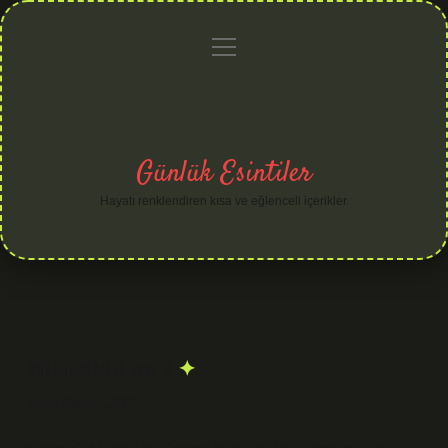
menüyü
Anasayfa
Gizlilik
Yasal
Hakkımızda
aç
Politikası
Uyarı
Günlük Esintiler
Hayatı renklendiren kısa ve eğlenceli içerikler.
Hititoloji ne ?
Tarih: Ekim 26, 2025