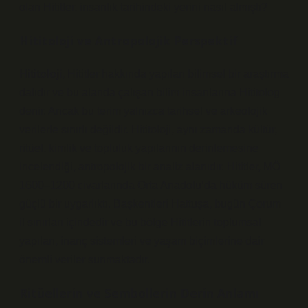
olan Hititler, insanlık tarihindeki yerini nasıl almıştı?
Hititoloji ve Antropolojik Perspektif
Hititoloji
, Hititler hakkında yapılan bilimsel bir araştırma
dalıdır ve bu alanda çalışan bilim insanlarına Hititolog
denir. Ancak bu terim yalnızca tarihsel ve arkeolojik
verilerle sınırlı değildir. Hititoloji, aynı zamanda kültür,
ritüel, kimlik ve topluluk yapılarının derinlemesine
incelendiği, antropolojik bir analiz alanıdır. Hititler, MÖ
1600–1200 civarlarında Orta Anadolu’da hüküm süren
güçlü bir uygarlıktı. Başkentleri Hattuşa, bugün Çorum
il sınırları içindedir ve bu bölge Hititlerin toplumsal
yapıları, inanç sistemleri ve yaşam biçimlerine dair
önemli veriler sunmaktadır.
Ritüellerin ve Sembollerin Derin Anlamı