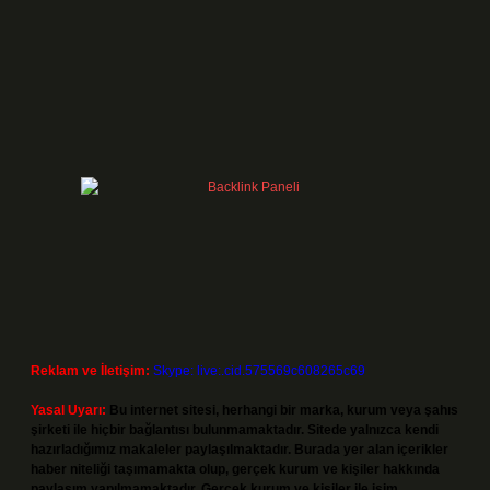
Reklam ve İletişim:
Skype: live:.cid.575569c608265c69
Yasal Uyarı:
Bu internet sitesi, herhangi bir marka, kurum veya şahıs
şirketi ile hiçbir bağlantısı bulunmamaktadır. Sitede yalnızca kendi
hazırladığımız makaleler paylaşılmaktadır. Burada yer alan içerikler
haber niteliği taşımamakta olup, gerçek kurum ve kişiler hakkında
paylaşım yapılmamaktadır. Gerçek kurum ve kişiler ile isim