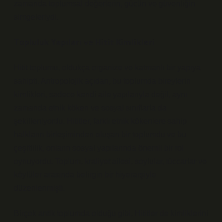
zamanda toplumsal değerlerin, gücün ve güvenliğin
simgeleriydi.
Topluluk Yapıları ve Hitit Kimlikleri
Hitit toplumu, oldukça organize ve katmanlı bir yapıya
sahipti. Antropolojik açıdan, bu toplumda bireylerin
kimlikleri, sadece kendi aile yapılarıyla değil, aynı
zamanda etnik köken ve sosyal sınıflarla da
şekilleniyordu. Hititler, farklı etnik kökenlere sahip
halkların birleşiminden oluşan bir toplumdu ve bu
çeşitlilik, onların sosyal yapılarında önemli bir rol
oynuyordu. Toplum,
kraliyet ailesi
, soylular, tüccarlar ve
köylüler arasında belirgin bir hiyerarşiyle
düzenlenmişti.
Birçok antik toplumda olduğu gibi, Hititler de kimliklerini