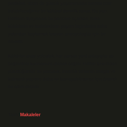
pratikleri, bizim de günlük yaşamımızda benzer izler
bulabileceğimiz bir kültürel derinlik sunar. Bu yazı,
Hititlerin dünyasına bir pencere açarken, farklı
kültürlerin ve toplulukların yaşam biçimlerini daha
yakından keşfetmek isteyen antropologlar için bir
davettir.
Kültürler arası yolculuk, her zaman yeni anlayışlar ve
bağlantılar kurmamıza olanak sağlar. Hititler üzerinden
yürüdüğümüz bu yolculuk, insanlık tarihinin zengin ve
katmanlı yapısını daha iyi kavrayabilmemiz için önemli
bir adım olabilir.
Tarih:
Makaleler