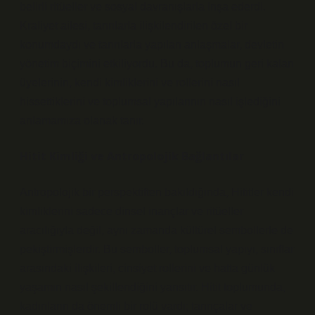
belirli ritüeller ve sosyal davranışlarla inşa ederdi.
Kraliyet ailesi, tanrılarla ilişkilendirilen özel bir
konumdaydı ve tanrılarla yapılan anlaşmalar, devletin
yönetim biçimini etkiliyordu. Bu da, toplumun geri kalan
üyelerinin, kendi kimliklerini ve rollerini nasıl
hissettiklerini ve toplumsal yapılarının nasıl işlediğini
anlamamıza olanak tanır.
Hitit Kimliği ve Antropolojik Bağlantılar
Antropolojik bir perspektiften bakıldığında, Hititler kendi
kimliklerini sadece dinsel inançlar ve ritüeller
aracılığıyla değil, aynı zamanda kültürel sembollerle de
pekiştirmişlerdir. Bu semboller, toplumsal yapıyı, sınıflar
arasındaki ilişkileri, cinsiyet rollerini ve hatta günlük
yaşamın nasıl şekillendiğini yansıtır. Hitit toplumunda,
kadınların da önemli bir rolü vardı; tanrıçalar ve