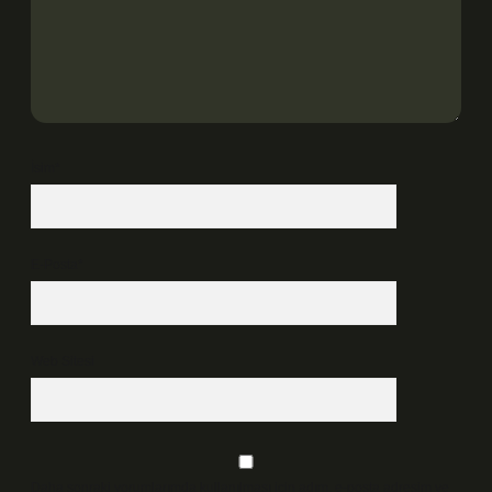
İsim*
E-Posta*
Web Sitesi
Daha sonraki yorumlarımda kullanılması için adım, e-posta adresim ve