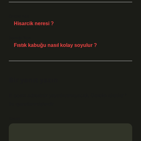
Önceki Yazı
Hisarcik neresi ?
Sonraki Yazı
Fıstık kabuğu nasıl kolay soyulur ?
Bir yanıt yazın
E-posta adresiniz yayınlanmayacak.
Gerekli alanlar
*
ile işaretlenmişlerdir
Yorum