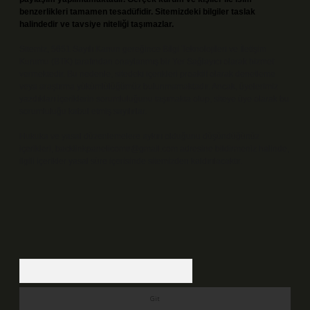
benzerlikleri tamamen tesadüfidir. Sitemizdeki bilgiler taslak
halindedir ve tavsiye niteliği taşımazlar.
Sitemiz, 5651 Sayılı Kanun gereğince Bilgi Teknolojileri ve İletişim
Kurumu (BTK) tarafından onaylanmış bir Yer Sağlayıcı olarak hizmet
vermektedir. Bu nedenle, sitedeki içerikleri proaktif olarak denetleme
veya araştırma yükümlülüğümüz bulunmamaktadır. Ancak, üyelerimiz
yazdıkları içeriklerin sorumluluğunu taşımakta olup, siteye üye olarak bu
sorumluluğu kabul etmiş sayılırlar.
Hukuka ve yasal düzenlemelere aykırı olduğunu düşündüğünüz
içerikleri,
backlinkpanelicomtr@gmail.com
adresine bildirmeniz halinde,
ilgili içerikler yasal süre içerisinde sitemizden kaldırılacaktır.
Arama