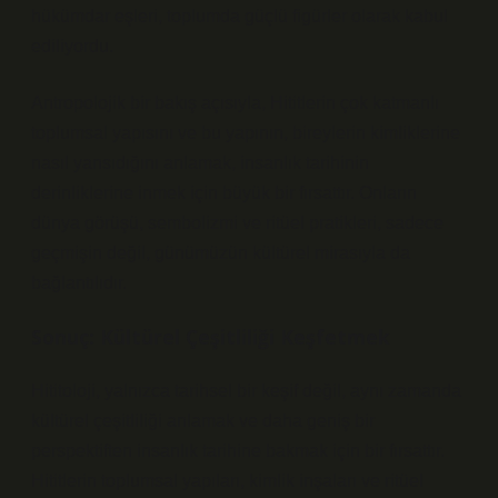
hükümdar eşleri, toplumda güçlü figürler olarak kabul
ediliyordu.
Antropolojik bir bakış açısıyla, Hititlerin çok katmanlı
toplumsal yapısını ve bu yapının, bireylerin kimliklerine
nasıl yansıdığını anlamak, insanlık tarihinin
derinliklerine inmek için büyük bir fırsattır. Onların
dünya görüşü, sembolizmi ve ritüel pratikleri, sadece
geçmişin değil, günümüzün kültürel mirasıyla da
bağlantılıdır.
Sonuç: Kültürel Çeşitliliği Keşfetmek
Hititoloji, yalnızca tarihsel bir keşif değil, aynı zamanda
kültürel çeşitliliği anlamak ve daha geniş bir
perspektiften insanlık tarihine bakmak için bir fırsattır.
Hititlerin toplumsal yapıları, kimlik inşaları ve ritüel