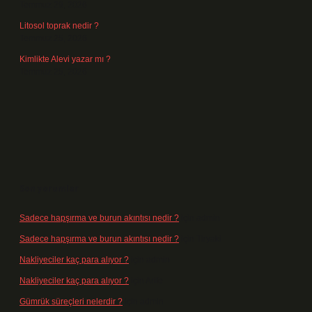
Temmuz 29, 2026
Litosol toprak nedir ?
Temmuz 25, 2026
Kimlikte Alevi yazar mı ?
Temmuz 25, 2026
Son yorumlar
Sadece hapşırma ve burun akıntısı nedir ?
için
admin
Sadece hapşırma ve burun akıntısı nedir ?
için
Tiryaki
Nakliyeciler kaç para alıyor ?
için
admin
Nakliyeciler kaç para alıyor ?
için
Arife
Gümrük süreçleri nelerdir ?
için
admin