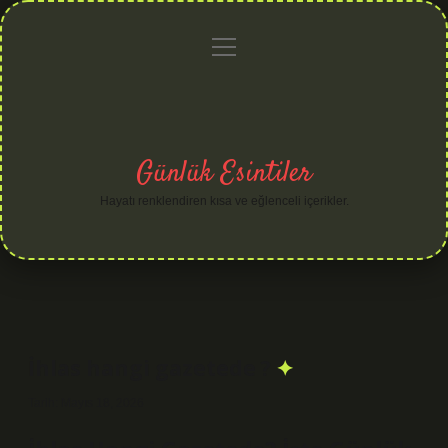
menüyü
Anasayfa
Gizlilik
Yasal
Hakkımızda
aç
Politikası
Uyarı
Günlük Esintiler
Hayatı renklendiren kısa ve eğlenceli içerikler.
İhlas hangi gazetede ?
Tarih: Mayıs 18, 2026