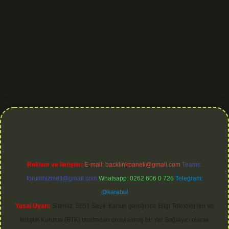
is.org
Reklam ve İletişim:
E-mail:
backlinkpaneli@gmail.com
Teams:
forumhizmeti@gmail.com
Whatsapp: 0262 606 0 726
Telegram:
@karabul
Yasal Uyarı:
Sitemiz, 5651 Sayılı Kanun gereğince Bilgi Teknolojileri ve
İletişim Kurumu (BTK) tarafından onaylanmış bir Yer Sağlayıcı olarak