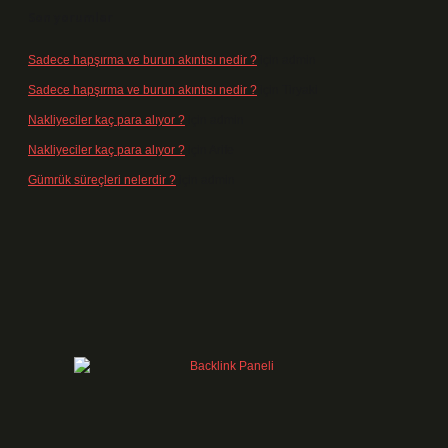
Son yorumlar
Sadece hapşırma ve burun akıntısı nedir ?
için
admin
Sadece hapşırma ve burun akıntısı nedir ?
için
Tiryaki
Nakliyeciler kaç para alıyor ?
için
admin
Nakliyeciler kaç para alıyor ?
için
Arife
Gümrük süreçleri nelerdir ?
için
admin