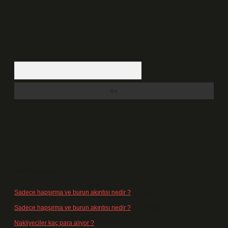
Arama
Son Yorumlar
Sadece hapşırma ve burun akıntısı nedir ?
için
admin
Sadece hapşırma ve burun akıntısı nedir ?
için
Tiryaki
Nakliyeciler kaç para alıyor ?
için
admin