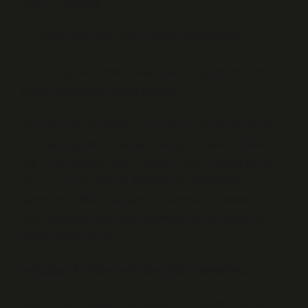
kısa bir monolog:
— “Ahmet, sen bunu da mı merak ediyorsun?”
— “Evet, çünkü merak insanı hem bilgilendirir hem de
sosyal ortamlarda havalı gösterir.”
Gazeteleri karıştırırken bir yandan da kendi kendime
espri patlatıyorum: “Tamam, Milliyet’e baktım, İhlas
yok… Hürriyet’te? Yok… Şaka mı bu?” Ve işin komik
kısmı, o an kendimi bir dedektif gibi hissetmem:
gazetelerde İhlas’ı arayan 25 yaşında bir dedektif…
İzmir sokaklarından daha dramatik, daha absürt bir
sahne yoktur bence.
Arkadaş Sohbetlerinde İhlas Meselesi
Akşamüstü, arkadaşlarla kafede oturuyoruz. Sohbet