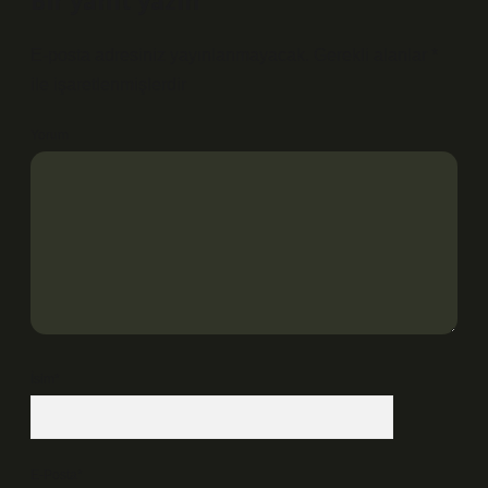
Bir yanıt yazın
E-posta adresiniz yayınlanmayacak.
Gerekli alanlar
*
ile işaretlenmişlerdir
Yorum
İsim*
E-Posta*