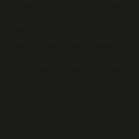
ister istemez güncel olaylara geliyor. Konu bir noktada
İhlas’a bağlanıyor. Arkadaşlar soruyor:
— “İhlas hangi gazetede?”
İç sesim: Şimdi burası kritik nokta, espri patlatmazsam
sosyal olarak kayıptayım.
Ben: “Bence İhlas kendi gazetesinde ama abonelik
şart.”
Herkes kahkahayı basıyor, ben ise içten içe
düşünüyorum: aslında merak ettiğim şey basit; İhlas
gerçekten bir gazete haberinde mi geçiyor yoksa isim
benzerliğiyle mi bir efsane oldu? Ama işte hayatın
güzelliği de burada: bazı soruların cevabı net değildir
ve biz onları sosyal mizah için kullanabiliriz.