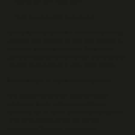
— “Vay be, sen de mi merak ettin?”
— “Tabii, hem de dedektif modundaydım.”
İçten içe kendime diyorum: Bu mizah sadece arkadaş
çevresine değil, toplumsal bir ortak espri kültürüne de
dönüşebilir. Buradaki komik durum, İhlas’ın hangi
gazetede olduğunun aslında önemsiz, ama bu sorunun
insanları bir araya getiren bir unsur haline gelmesi.
İzmir’de Hayat ve Küçük Felsefi Düşünceler
İzmir sokaklarında yürürken, kafelerde insanları
gözlüyorum. Bazıları ciddi, bazıları telefonuna
gömülmüş, ben ise hafif bir tebessümle düşünüyorum:
“İhlas hangi gazetede sorusu bile insanları
güldürebiliyor.” Gerçekten, bazen hayatın