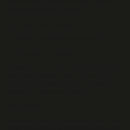
karmaşasında küçük sorular ve anlamsız meraklar,
günün en değerli anılarını yaratıyor.
Kendi kendime kısa bir diyalog:
— “Ahmet, bu kadar düşünmek neye yarıyor?”
— “Hiçbir şeye… ama eğlenceli!”
Ve işte tam burada, mizah ile derin düşünce yan yana
geliyor. Arkadaş ortamında esprili, ama içten içe her
şeyi düşünen biri olmak, insanın hem sosyal hem de
zihinsel olarak aktif kalmasını sağlıyor.
Sonuç Olarak
“İhlas hangi gazetede?” sorusu, basit gibi görünse de
günlük yaşamda küçük komik anlara ve sosyal bağlara