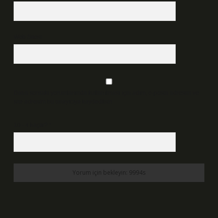
Web Sitesi
Daha sonraki yorumlarımda kullanılması için adım, e-posta adresim ve
site adresim bu tarayıcıya kaydedilsin.
10 - 4 kaçtır?
*