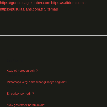
https://guncelsaglikhaber.com
https://safidem.com.tr
https://pusulaajans.com.tr
Sitemap
Sidebar
Son Yazılar
Kuzu eti nereden gelir ?
Ağustos 8, 2026
Mithatpaşa vergi dairesi hangi ilçeye bağlıdır ?
Ağustos 8, 2026
En parlak ışık nedir ?
Ağustos 6, 2026
Ayak göstermek haram mıdır ?