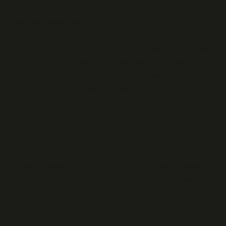
Market Macerası ve Gazete Bölümü
İzmir’in küçük bir marketine girdim. Amacım tek: gazete
rafında İhlas’ı bulmak. Rafın başında durup ciddi bir
şekilde bakıyorum, sanki Nobel ödülü verecek bir bilim
insanı arıyorum. Arkadaşım mesaj atıyor:
— “Ne yapıyorsun?”
— “İhlas hangi gazetede, araştırma yapıyorum.”
Mesajın sonunda üç tane gülücük emoji var. İçimden
geçiriyorum: Evet, artık sosyal medya bilimi de bana
gülüyor.
Rafları karıştırırken gözüm birden dönüyor. Karşımdaki