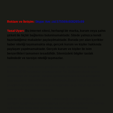
Reklam ve İletişim:
Skype: live:.cid.575569c608265c69
Yasal Uyarı:
Bu internet sitesi, herhangi bir marka, kurum veya şahıs
şirketi ile hiçbir bağlantısı bulunmamaktadır. Sitede yalnızca kendi
hazırladığımız makaleler paylaşılmaktadır. Burada yer alan içerikler
haber niteliği taşımamakta olup, gerçek kurum ve kişiler hakkında
paylaşım yapılmamaktadır. Gerçek kurum ve kişiler ile isim
benzerlikleri tamamen tesadüfidir. Sitemizdeki bilgiler taslak
halindedir ve tavsiye niteliği taşımazlar.
Sitemiz, 5651 Sayılı Kanun gereğince Bilgi Teknolojileri ve İletişim
Kurumu (BTK) tarafından onaylanmış bir Yer Sağlayıcı olarak hizmet
vermektedir. Bu nedenle, sitedeki içerikleri proaktif olarak denetleme
veya araştırma yükümlülüğümüz bulunmamaktadır. Ancak, üyelerimiz
yazdıkları içeriklerin sorumluluğunu taşımakta olup, siteye üye olarak bu
sorumluluğu kabul etmiş sayılırlar.
Hukuka ve yasal düzenlemelere aykırı olduğunu düşündüğünüz
içerikleri,
backlinkpanelicomtr@gmail.com
adresine bildirmeniz halinde,
ilgili içerikler yasal süre içerisinde sitemizden kaldırılacaktır.