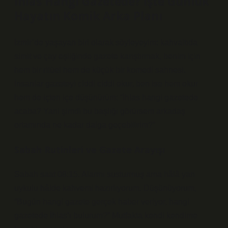
İhlas Hangi Gazetede? İşte Günlük
Hayatın Komik Arka Planı
İzmir’de yaşayan biri olarak söyleyeyim: kahvaltıda
simit ve çay eşliğinde gazete karıştırmak, benim için
hem bir ritüel hem de küçük bir komedi sahnesi.
İnsanlar gazeteyi ciddi ciddi okur, ben ise hem okur
hem de içten içe düşünürüm: “İhlas hangi gazetede
acaba? Yani şimdi bu başlığı görürsem arkadaş
ortamında ne kadar dalga geçebilirim?”
Sabah Rutinleri ve Gazete Arayışı
Sabah saat 08:15. Alarmı susturmuş ama hâlâ yarı
uykulu hâlde kahvemi hazırlıyorum. Düşünüyorum,
“Bugün hangi gazete gerçek haber veriyor, hangi
gazetede İhlas’ı bulurum?” Mutfakta kendi kendime