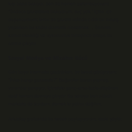
kişi bana bakıyor, ben de hemen gülümsüyorum:
“Sadece gazetelere bakıyorum, suç yok.” İçten içe
düşünüyorum: İzmir’de gazete rafında ciddi bir arayış
yaparken bu kadar dramatik hissetmek… Sanırım
kahve eksikliği ve uykusuzluk birleşince ortaya bu
sahne çıkıyor.
Sosyal Medya ve Mizahın Gücü
Gün boyu internette gezinirken, bir tweet görüyorum:
“İhlas hangi gazetede?” Beğeniler tavan yapmış,
yorumlar yarışıyor. İçimdeki genç-ama-fazla-düşünen
taraf hemen devreye giriyor: Bu soruyu ben sabah
markette de sordum, demek ki yalnız değilim.
Arkadaş grubunda bu tweeti paylaşıyorum, tepki şöyle: