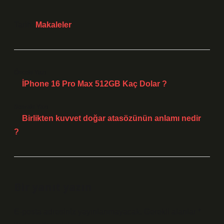
Tarih:
Makaleler
Önceki Yazı
İPhone 16 Pro Max 512GB Kaç Dolar ?
Sonraki Yazı
Birlikten kuvvet doğar atasözünün anlamı nedir
?
Bir yanıt yazın
E-posta adresiniz yayınlanmayacak.
Gerekli alanlar
*