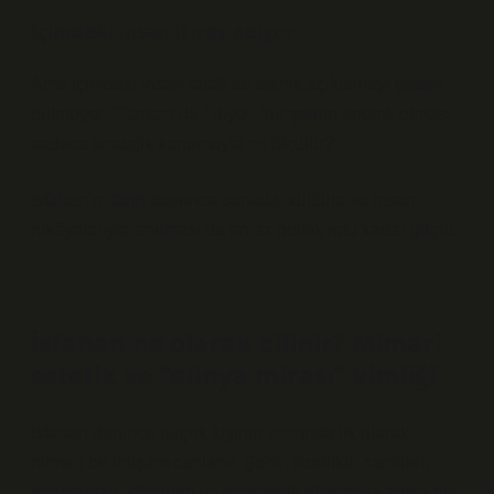
İçimdeki insan itiraz ediyor
Ama içimdeki insan tarafı bu teknik açıklamayı yeterli
bulmuyor. “Tamam da,” diyor, “bir şehrin önemli olması
sadece stratejik konumuyla mı ölçülür?”
İsfahan’ın tarih boyunca sanatla, kültürle ve insan
hikâyeleriyle anılması da en az politik rolü kadar güçlü.
—
İsfahan ne olarak bilinir? Mimari
estetik ve “dünya mirası” kimliği
İsfahan denince birçok kişinin zihninde ilk olarak
mimari bir ihtişam canlanır. Şehir, özellikle camileri,
meydanları, köprüleri ve geometrik düzeniyle adeta bir