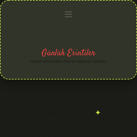
menüyü
Anasayfa
Gizlilik
Yasal
Hakkımızda
aç
Politikası
Uyarı
Günlük Esintiler
Hayatı renklendiren kısa ve eğlenceli içerikler.
İsfahan ne olarak bilinir ?
Tarih: Haziran 4, 2026