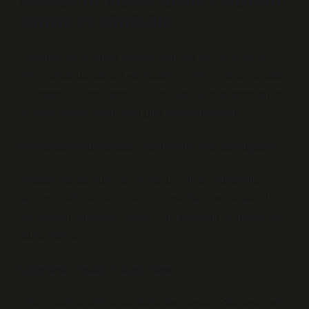
İsfahan ne olarak bilinir? Modern
dönem ve dönüşüm
Günümüzde İsfahan sadece tarihsel bir miras değil,
aynı zamanda sanayi ve modern şehirleşme açısından
da önemli bir merkezdir. Ağır sanayi, üretim tesisleri ve
modern altyapı şehir kimliğini dönüştürmüştür.
İçimdeki mühendis: verimlilik ve dönüşüm
“Medeniyet dediğin şey dönüşür,” diyor mühendis
tarafım. “Şehirler sabit kalmaz. İsfahan ne olarak bilinir
sorusunun bugünkü cevabı: çok katmanlı bir üretim ve
kültür merkezi.”
İçimdeki insan: kayıp hissi
Ama insan tarafım biraz daha duygusal: “Peki eski ruh