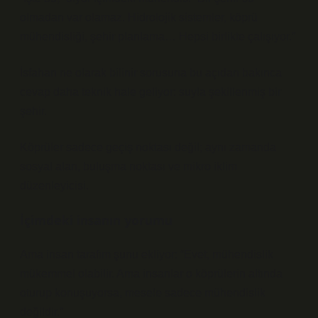
olmadan var olamaz. Hidrolojik sistemler, köprü
mühendisliği, şehir planlama… Hepsi birlikte çalışıyor.”
İsfahan ne olarak bilinir sorusuna bu açıdan bakınca
cevap daha teknik hale geliyor: suyla şekillenmiş bir
şehir.
Köprüler sadece geçiş noktası değil; aynı zamanda
sosyal alan, buluşma noktası ve mikro iklim
düzenleyicisi.
İçimdeki insanın yorumu
Ama insan tarafım şunu ekliyor: “Evet, mühendislik
mükemmel olabilir. Ama insanlar o köprülerin altında
oturup konuşuyorsa, mesele sadece mühendislik
değildir.”