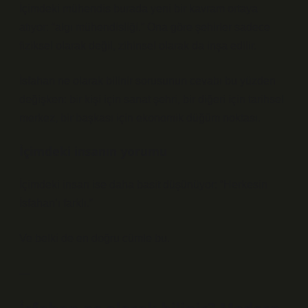
İçimdeki mühendis burada yeni bir kavram ortaya
atıyor: “algı mühendisliği.” Ona göre şehirler sadece
fiziksel olarak değil, zihinsel olarak da inşa edilir.
İsfahan ne olarak bilinir sorusunun cevabı bu yüzden
değişken: bir kişi için sanat şehri, bir diğeri için tarihsel
merkez, bir başkası için ekonomik düğüm noktası.
İçimdeki insanın yorumu
İçimdeki insan ise daha basit düşünüyor: “Herkesin
İsfahan’ı farklı.”
Ve belki de en doğru cümle bu.
—