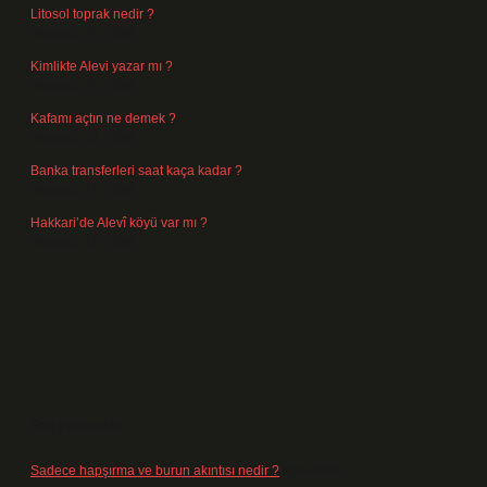
Litosol toprak nedir ?
Temmuz 25, 2026
Kimlikte Alevi yazar mı ?
Temmuz 25, 2026
Kafamı açtın ne demek ?
Temmuz 23, 2026
Banka transferleri saat kaça kadar ?
Temmuz 21, 2026
Hakkari’de Alevî köyü var mı ?
Temmuz 17, 2026
Son yorumlar
Sadece hapşırma ve burun akıntısı nedir ?
için
admin