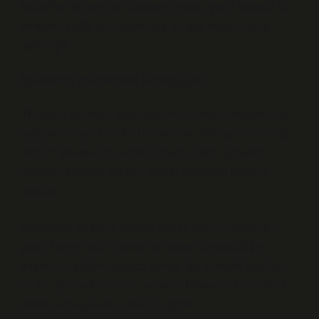
Safevîler döneminde başkent olması, şehri sadece bir
yerleşim değil, aynı zamanda bir güç odağı haline
getirmiştir.
İçimdeki mühendis konuşuyor
“Bir şehri anlamak istiyorsan önce onun fonksiyonuna
bakarsın” diyor içimdeki mühendis. “İsfahan ne olarak
bilinir?” sorusunun tarihsel cevabı nettir: yönetim
merkezi, stratejik konum, ticaret yollarının kesişim
noktası.
Gerçekten de şehir, coğrafi olarak İran’ın merkezine
yakın konumuyla ticaretin ve askeri hareketliliğin
önemli bir düğüm noktası olmuş. Bu yönüyle İsfahan,
bir tür “ağ merkezi” gibi çalışıyor. Modern mühendislik
dilinde konuşursak, nodal bir şehir.