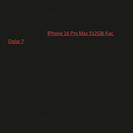
İsfahan ne olarak bilinir? Şehrin
kimliği üzerine çok katmanlı bir
okuma
Daha Fazlası İçin:
İPhone 16 Pro Max 512GB Kaç
Dolar ?
İsfahan ne olarak bilinir sorusu ilk bakışta basit bir tarih
ya da coğrafya sorusu gibi duruyor. Ama içine biraz
girdiğimde, Konya’da yaşayan 26 yaşında bir
mühendislik öğrencisi olarak kendimi garip bir zihinsel
tartışmanın içinde buluyorum. Bir yanım şehri “veri
noktalarıyla” anlamaya çalışıyor, diğer yanım ise
tamamen insan hikâyeleri, estetik ve duygular
üzerinden konuşuyor.
İçimdeki mühendis diyor ki: “İsfahan, tarihsel olarak bir