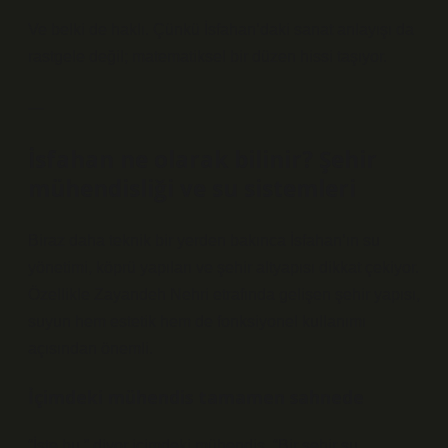
Ve belki de haklı. Çünkü İsfahan’daki sanat anlayışı da
rastgele değil; matematiksel bir düzen hissi taşıyor.
—
İsfahan ne olarak bilinir? Şehir
mühendisliği ve su sistemleri
Biraz daha teknik bir yerden bakınca İsfahan’ın su
yönetimi, köprü yapıları ve şehir altyapısı dikkat çekiyor.
Özellikle Zayandeh Nehri etrafında gelişen şehir yapısı,
suyun hem estetik hem de fonksiyonel kullanımı
açısından önemli.
İçimdeki mühendis tamamen sahnede
“İşte bu,” diyor içimdeki mühendis. “Bir şehir su