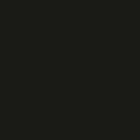
Bu noktada içimdeki insan tarafı mühendis tarafını
susturuyor gibi. Çünkü sanat, ölçülebilir bir şey değil.
“Bu güzel mi?” sorusunun cevabı sayılarla verilemiyor.
İsfahan ne olarak bilinir sorusuna duygusal bir cevap
vermek gerekirse: “Zamanın yavaşladığı yer” demek
daha doğru geliyor.
Köprülerin altından akan su, gün batımında taşlara
düşen ışık, insanların gündelik hayat akışı… Bunların
hepsi bir bütün oluşturuyor.
İçimdeki mühendis yine devreye giriyor
Ama mühendis tarafım boş durmuyor: “Sanat dediğin
şey bile bir sistemdir,” diyor. “Desenler tekrar eder,
simetri vardır, oran vardır.”