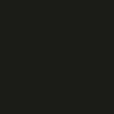
İsfahan’ı düşünürken artık tek bir tanım yapamıyorum.
Çünkü şehir, tek bir kimliğe indirgenemeyecek kadar
çok katmanlı.
Bazen bir mühendis gibi bakıyorum: sistem, yapı, plan,
veri.
Bazen de sadece bir insan gibi: ışık, ses, su, taş ve
hikâye.
Ve ikisi arasında gidip gelirken şunu fark ediyorum:
İsfahan ne olarak bilinir sorusunun kesin bir cevabı yok.
Çünkü şehirler, onları tanımlayan şeylerden çok, onları
bakan gözlerin toplamıyla oluşuyor.