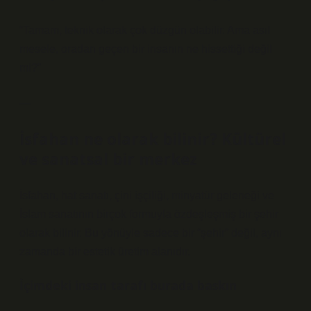
“Tamam, teknik olarak çok düzgün olabilir. Ama asıl
mesele, oradan geçen bir insanın ne hissettiği değil
mi?”
—
İsfahan ne olarak bilinir? Kültürel
ve sanatsal bir merkez
İsfahan, hat sanatı, çini işçiliği, minyatür geleneği ve
İslam sanatının birçok formuyla özdeşleşmiş bir şehir
olarak bilinir. Bu yönüyle sadece bir “şehir” değil, aynı
zamanda bir estetik üretim alanıdır.
İçimdeki insan tarafı burada baskın