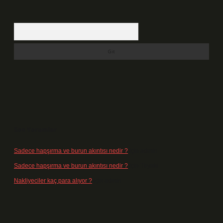
Arama
Son Yorumlar
Sadece hapşırma ve burun akıntısı nedir ?
için
admin
Sadece hapşırma ve burun akıntısı nedir ?
için
Tiryaki
Nakliyeciler kaç para alıyor ?
için
admin