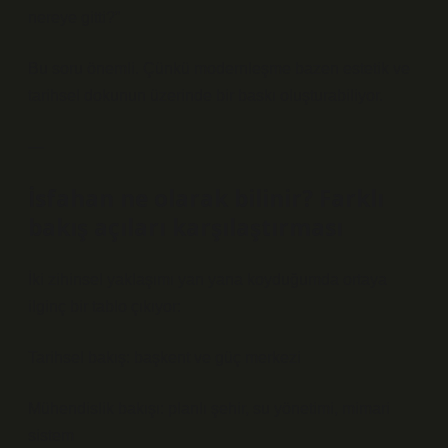
nereye gitti?”
Bu soru önemli. Çünkü modernleşme bazen estetik ve
tarihsel dokunun üzerinde bir baskı oluşturabiliyor.
—
İsfahan ne olarak bilinir? Farklı
bakış açıları karşılaştırması
İki zihinsel yaklaşımı yan yana koyduğumda ortaya
ilginç bir tablo çıkıyor:
Tarihsel bakış: başkent ve güç merkezi
Mühendislik bakışı: planlı şehir, su yönetimi, mimari
sistem