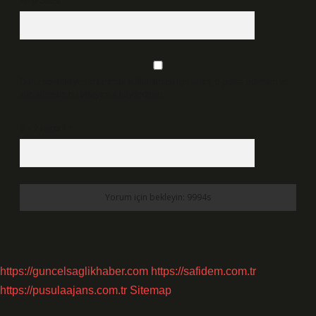
Web Sitesi
Daha sonraki yorumlarımda kullanılması için adım, e-posta adresim ve
site adresim bu tarayıcıya kaydedilsin.
6 + 2 kaçtır?
*
https://guncelsaglikhaber.com
https://safidem.com.tr
https://pusulaajans.com.tr
Sitemap