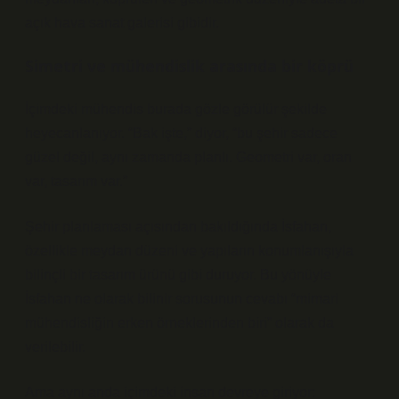
açık hava sanat galerisi gibidir.
Simetri ve mühendislik arasında bir köprü
İçimdeki mühendis burada gözle görülür şekilde
heyecanlanıyor. “Bak işte,” diyor, “bu şehir sadece
güzel değil, aynı zamanda planlı. Geometri var, oran
var, tasarım var.”
Şehir planlaması açısından bakıldığında İsfahan,
özellikle meydan düzeni ve yapıların konumlanışıyla
bilinçli bir tasarım ürünü gibi duruyor. Bu yönüyle
İsfahan ne olarak bilinir sorusunun cevabı “mimari
mühendisliğin erken örneklerinden biri” olarak da
verilebilir.
Ama aynı anda içimdeki insan devreye giriyor: