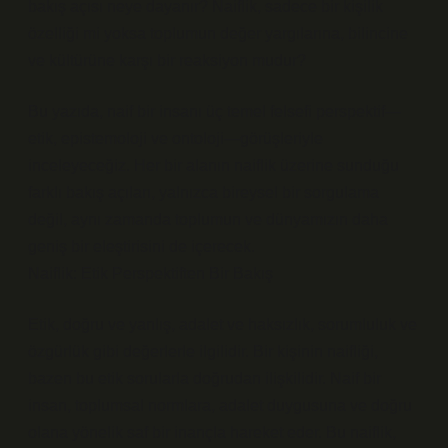
bakış açısı neye dayanır? Naiflik, sadece bir kişilik
özelliği mi yoksa toplumun değer yargılarına, bilincine
ve kültürüne karşı bir reaksiyon mudur?
Bu yazıda, naif bir insanı üç temel felsefi perspektif—
etik, epistemoloji ve ontoloji—görüşleriyle
inceleyeceğiz. Her bir alanın naiflik üzerine sunduğu
farklı bakış açıları, yalnızca bireysel bir sorgulama
değil, aynı zamanda toplumun ve dünyamızın daha
geniş bir eleştirisini de içerecek.
Naiflik: Etik Perspektiften Bir Bakış
Etik, doğru ve yanlış, adalet ve haksızlık, sorumluluk ve
özgürlük gibi değerlerle ilgilidir. Bir kişinin naifliği,
bazen bu etik sorularla doğrudan ilişkilidir. Naif bir
insan, toplumsal normlara, adalet duygusuna ve doğru
olana yönelik saf bir inançla hareket eder. Bu naiflik,