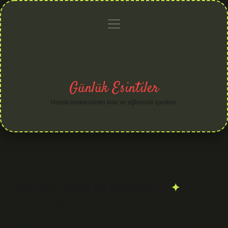
menüyü
Anasayfa
Gizlilik
Yasal
Hakkımızda
aç
Politikası
Uyarı
Günlük Esintiler
Hayatı renklendiren kısa ve eğlenceli içerikler.
Naif bir insan ne demektir ?
Tarih: Şubat 4, 2026