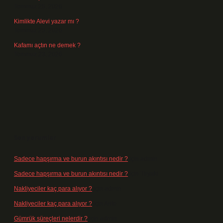
Temmuz 25, 2026
Kimlikte Alevi yazar mı ?
Temmuz 25, 2026
Kafamı açtın ne demek ?
Temmuz 23, 2026
Son yorumlar
Sadece hapşırma ve burun akıntısı nedir ?
için
admin
Sadece hapşırma ve burun akıntısı nedir ?
için
Tiryaki
Nakliyeciler kaç para alıyor ?
için
admin
Nakliyeciler kaç para alıyor ?
için
Arife
Gümrük süreçleri nelerdir ?
için
admin