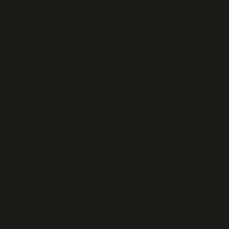
Ontolojik açıdan bakıldığında, naiflik, bir kişinin
kendisini ve çevresindeki dünyayı nasıl
anlamlandırdığıyla ilgilidir. Naif bir insan, genellikle
varlıkları ve olayları yüzeysel bir şekilde değerlendirir
ve daha derin bir anlam arayışına girmez. Örneğin,
Martin Heidegger’in varlık üzerine düşündüğü gibi,
insanın dünyadaki yerini sorgulaması, onu daha derin
bir varoluşsal sorumlulukla yüzleştirebilir. Naif insanlar,
Heidegger’in dediği gibi, “dünyada olma” deneyimlerini
yaşamadan, basit ve yüzeysel bir varoluş anlayışına
sahip olabilirler.
Naiflik Üzerine Güncel Tartışmalar ve Teorik Modeller
Naiflik üzerine çağdaş tartışmalar, özellikle toplumdaki
eşitsizlikler, bilginin yayılma biçimleri ve toplumsal
manipülasyon üzerine yoğunlaşmaktadır. Postmodern