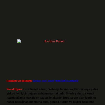
Reklam ve İletişim:
Skype: live:.cid.575569c608265c69
Yasal Uyarı:
Bu internet sitesi, herhangi bir marka, kurum veya şahıs
şirketi ile hiçbir bağlantısı bulunmamaktadır. Sitede yalnızca kendi
hazırladığımız makaleler paylaşılmaktadır. Burada yer alan içerikler
haber niteliği taşımamakta olup, gerçek kurum ve kişiler hakkında