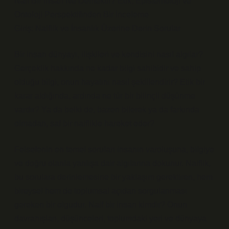
Naif Bir İnsan Ne Demektir? Etik, Epistemoloji ve
Ontoloji Perspektifinden Bir İnceleme
Giriş: Naiflik ve İnsanlık Üzerine Derin Sorular
Bir insan dünyayı, ilişkileri ve kendisini nasıl algılar?
Gerçeklik hakkında ne kadar bilgi sahibidir ve sahip
olduğu bilgi, onun hayatını nasıl şekillendirir? Etik bir
karar aldığında, ardında ne tür bir bilinçli düşünme
vardır? Ya da belki de, bazen bilerek ya da farkında
olmadan, saf bir naiflikle hareket eder?
Felsefenin en temel soruları insanın varoluşuna, bilgiye
ve doğru olanla yanlışa dair algılarına dokunur. Naiflik,
bu sorulara derinlemesine bir yaklaşım gerektiren, hem
bireysel hem de toplumsal açıdan sorgulanması
gereken bir olgudur. Naif bir insan kimdir? Onun
davranışları, düşünceleri, toplumdaki yeri ve dünyaya