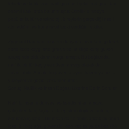
felsefe ve kritik teori, naifliğin nasıl şekillendiğine dair
önemli katkılarda bulunmuştur. Özellikle medya,
popüler kültür ve teknoloji, bireylerin gerçekliği nasıl
algıladığını ve buna nasıl tepki verdiğini etkiler.
Zygmunt Bauman, modern dünyada insanların giderek
daha fazla kaygılandığını ve belirsizliğe karşı güven
arayışında olduklarını vurgulamıştır. Bu bağlamda,
naiflik, bir tür kaçış ve güven arayışı olarak da
anlaşılabilir. Ancak, bu güven arayışı, bazen yalnızca
yüzeysel ve geçici çözümler üretir.
Sonuç: Naiflik ve İnsan Doğası Üzerine Derin Sorular
Naiflik, insanın dünyayı ve kendisini anlamaya
çalışırken karşılaştığı etik, epistemolojik ve ontolojik
sorularla iç içedir. Bir insan naif olabilir, ancak bu onun
içsel bir boşluğa, güvensizlikten kaçışa ya da basit bir