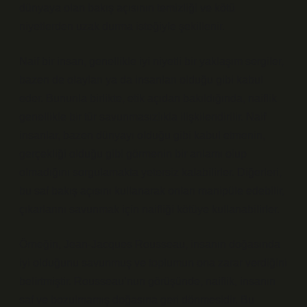
dünyaya olan bakış açısının temizliği ve kötü
niyetlerden uzak durma isteğiyle şekillenir.
Naif bir insan, genellikle iyi niyetli bir yaklaşım sergiler,
bazen de olayları ya da insanları olduğu gibi kabul
eder. Bununla birlikte, etik açıdan bakıldığında, naiflik
genellikle bir tür savunmasızlıkla ilişkilendirilir. Naif
insanlar, bazen dünyayı olduğu gibi kabul etmenin,
gerçekliği olduğu gibi görmenin bir anlamı olup
olmadığını sorgulamakta yetersiz kalabilirler. Diğerleri,
bu saf bakış açısını kullanarak onları manipüle edebilir,
çıkarlarını savunmak için naifliği kötüye kullanabilirler.
Örneğin, Jean-Jacques Rousseau, insanın doğasında
iyi olduğunu savunmuş ve toplumun ona zarar verdiğini
belirtmiştir. Rousseau’nun görüşünde, naiflik, insanın
saf ve bozulmamış doğasına geri dönmesidir. Bu