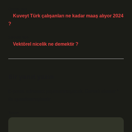
Önceki Yazı
Kuveyt Türk çalışanları ne kadar maaş alıyor 2024
?
Sonraki Yazı
Vektörel nicelik ne demektir ?
Bir yanıt yazın
E-posta adresiniz yayınlanmayacak.
Gerekli alanlar
*
ile işaretlenmişlerdir
Yorum