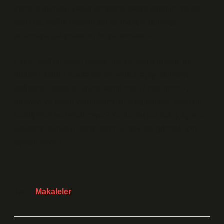
inançla dünyayı kabul etmesine işaret edebilir. Ya da
belki de, naiflik insanın saf bir inançla dünyayı
anlamaya çalışmasının bir yansımasıdır.
Fakat, naif bir insan olmak, her zaman olumsuz bir
durum mudur? Yoksa saf bir iyilik arayışı, dünyayı
değiştirebilecek bir güce sahip midir? Her birimiz,
dünyayı ve kendi varoluşumuzu sorgularken, belki de
naifliğimizi korumalı mıyız? Ya da, bu saf bakış açısını
yavaşça, dünyayı daha derin bir şekilde görmek için
aşmalı mıyız?
Tarih:
Makaleler