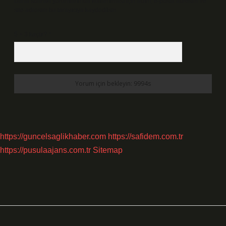
Daha sonraki yorumlarımda kullanılması için adım, e-posta adresim ve
site adresim bu tarayıcıya kaydedilsin.
5 + 3 kaçtır?
*
https://guncelsaglikhaber.com
https://safidem.com.tr
https://pusulaajans.com.tr
Sitemap