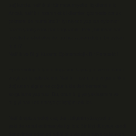
bağlamda, naiflik bir tür masumiyetle ilişkilendirilir.
Ancak, naif bir insanın etik ikilemleri çözmede zorluk
çekmesi de mümkündür. İyi niyetle yapılan eylemler
bazen yanlış sonuçlar doğurabilir. Peki, bir insan saf
niyetle hareket etse de, bu her zaman doğru bir eylem
midir?
Naiflik ve Bilgi Kuramı: Epistemolojik Bir Perspektif
Epistemoloji, bilginin doğasını, kaynağını ve sınırlarını
araştıran felsefe dalıdır. Naif bir insan, bilgiyi genellikle
doğrudan algılar ve çoğunlukla derinlemesine
sorgulama yapmaz. Bu, onun bilgiye yaklaşımını ve
bilgiyi nasıl edinmeye çalıştığını etkiler.
Naiflik epistemolojik açıdan, bilginin yüzeysel bir
şekilde kabul edilmesiyle ilgilidir. Bir kişi dünyayı kendi
deneyimlerinden edindiği bilgiyle anlamaya çalışırken,