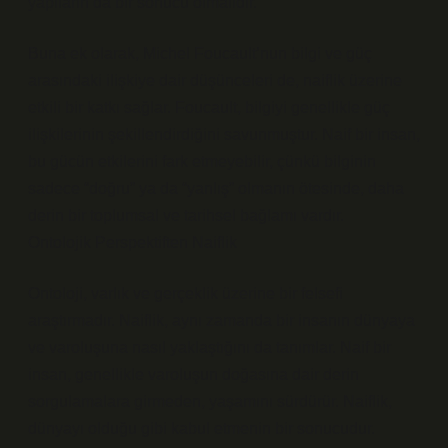
yapıların da bir sonucu olmalıdır.
Buna ek olarak, Michel Foucault’nun bilgi ve güç
arasındaki ilişkiye dair düşünceleri de, naiflik üzerine
etkili bir katkı sağlar. Foucault, bilgiyi genellikle güç
ilişkilerinin şekillendirdiğini savunmuştur. Naif bir insan,
bu gücün etkilerini fark etmeyebilir, çünkü bilginin
sadece “doğru” ya da “yanlış” olmanın ötesinde, daha
derin bir toplumsal ve tarihsel bağlamı vardır.
Ontolojik Perspektiften Naiflik
Ontoloji, varlık ve gerçeklik üzerine bir felsefi
araştırmadır. Naiflik, aynı zamanda bir insanın dünyaya
ve varoluşuna nasıl yaklaştığını da tanımlar. Naif bir
insan, genellikle varoluşun doğasına dair derin
sorgulamalara girmeden, yaşamını sürdürür. Naiflik,
dünyayı olduğu gibi kabul etmenin bir sonucudur.