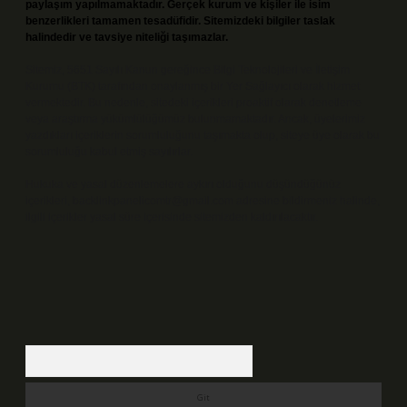
paylaşım yapılmamaktadır. Gerçek kurum ve kişiler ile isim
benzerlikleri tamamen tesadüfidir. Sitemizdeki bilgiler taslak
halindedir ve tavsiye niteliği taşımazlar.
Sitemiz, 5651 Sayılı Kanun gereğince Bilgi Teknolojileri ve İletişim
Kurumu (BTK) tarafından onaylanmış bir Yer Sağlayıcı olarak hizmet
vermektedir. Bu nedenle, sitedeki içerikleri proaktif olarak denetleme
veya araştırma yükümlülüğümüz bulunmamaktadır. Ancak, üyelerimiz
yazdıkları içeriklerin sorumluluğunu taşımakta olup, siteye üye olarak bu
sorumluluğu kabul etmiş sayılırlar.
Hukuka ve yasal düzenlemelere aykırı olduğunu düşündüğünüz
içerikleri,
backlinkpanelicomtr@gmail.com
adresine bildirmeniz halinde,
ilgili içerikler yasal süre içerisinde sitemizden kaldırılacaktır.
Arama