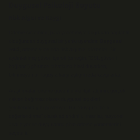
Duygusal Psikoloji Boyutu
Risk Algısı ve Kaygı
Ödeme sistemleri, para yönetimiyle doğrudan bağlantılı
olduğundan duygusal bir yankı uyandırır.
Duygusal
zekâ
, ödeme sırasında risk algımızı düzenler. Bir
aydınlatılmış güven işareti (örneğin, “SSL güvenli
bağlantı”) görünce rahatlama hissi duyarken,
bilinmeyen bir logoyla karşılaştığımızda
kaygı
artar.
Araştırmalar, ödeme güvenliğiyle ilgili algının, gerçek
riskten bağımsız olarak duygusal tepkileri
şekillendirdiğini gösteriyor. Bu, “duygu temelli
değerlendirme” olarak adlandırılır. İnsanlar, rasyonel
analiz yerine duygularına göre ödeme yöntemlerini
seçebilir.