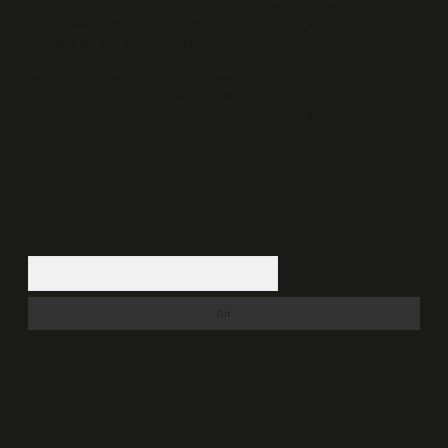
veya araştırma yükümlülüğümüz bulunmamaktadır. Ancak, üyelerimiz
yazdıkları içeriklerin sorumluluğunu taşımakta olup, siteye üye olarak bu
sorumluluğu kabul etmiş sayılırlar.
Hukuka ve yasal düzenlemelere aykırı olduğunu düşündüğünüz
içerikleri,
backlinkpanelicomtr@gmail.com
adresine bildirmeniz halinde,
ilgili içerikler yasal süre içerisinde sitemizden kaldırılacaktır.
Arama