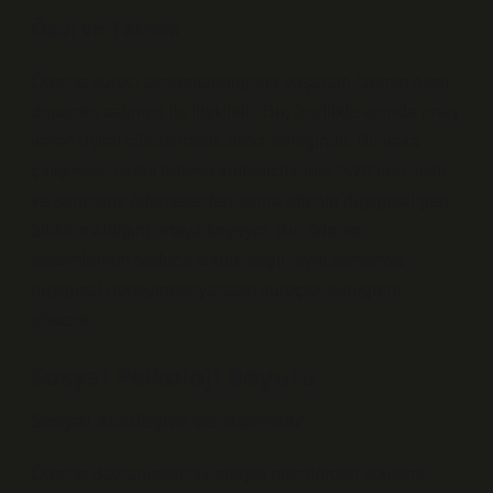
Ödül ve Tatmin
Ödeme süreci tamamlandığında yaşanan “tatmin hissi”,
dopamin salınımı ile ilişkilidir. Bu, özellikle anında onay
veren dijital cüzdanlarda daha belirgindir. Bir vaka
çalışması, mobil ödeme kullanıcılarının %70’inin, hızlı
ve sorunsuz ödemelerden sonra olumlu duygusal geri
bildirim aldığını ortaya koyuyor. Bu, ödeme
sistemlerinin sadece teknik değil, aynı zamanda
duygusal deneyimler yaratan süreçler olduğunu
gösterir.
Sosyal Psikoloji Boyutu
Sosyal Etkileşim ve Normlar
Ödeme davranışlarımız sosyal normlardan etkilenir.