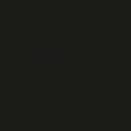
Harvard Business Review’da yer alan bir vaka
çalışması, bir topluluk içinde dijital ödeme sistemine
geçişin, sosyal ağ etkisi sayesinde hızlandığını
gösterdi. İnsanlar grup normlarına uyma eğilimiyle yeni
teknolojileri daha çabuk kabul ettiler.
Sonuç: Ödeme Sistemlerine
Psikolojik Bir Bakış
Ödeme sistemleri sadece teknik altyapı ve ekonomik
araçlar değildir. Bunlar, insan zihninin karmaşık bilişsel
süreçleri,
duygusal zekâ
ile şekillenen algılar ve
sosyal etkileşim
lerin yön verdiği davranışlar tarafından
örgütlenir. Bilişsel yük, risk algısı, sosyal normlar ve
kültürel değerler; ödeme anının çok boyutlu bir
psikolojik olay olduğunu ortaya koyar.