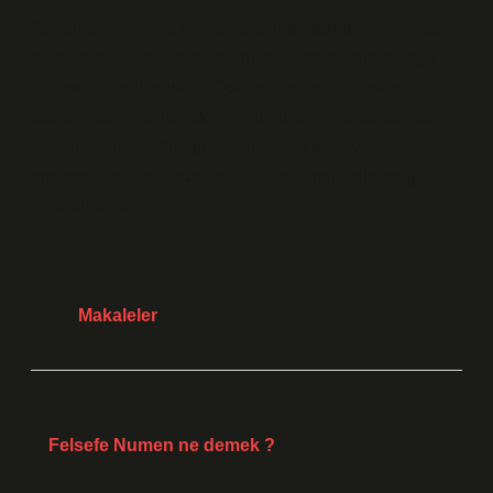
Kendinizi bir sonraki ödeme anında durdurun ve içsel
süreçlerinizi gözlemleyin. Bu, sadece bir işlem değil;
zihinsel bir yolculuktur. Ödeme sistemleri, insan
davranışlarını anlamak için güçlü bir ayna sunar. Bu
aynada, bilişten duygulara, bireysel deneyimden
toplumsal etkiye kadar pek çok psikolojik dinamiği
görebilirsiniz.
Tarih:
Makaleler
Önceki Yazı
Felsefe Numen ne demek ?