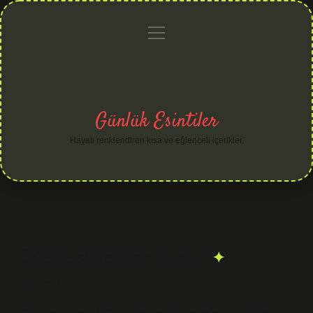
menüyü
Anasayfa
Gizlilik
Yasal
Hakkımızda
aç
Politikası
Uyarı
Günlük Esintiler
Hayatı renklendiren kısa ve eğlenceli içerikler.
Ödeme sistemleri nedir ?
Tarih: Mart 5, 2026