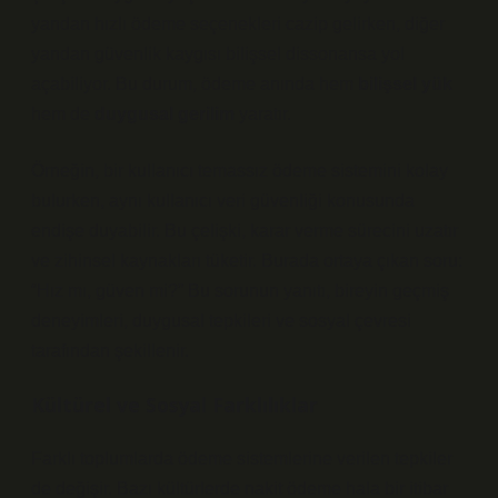
yandan hızlı ödeme seçenekleri cazip gelirken, diğer
yandan güvenlik kaygısı bilişsel dissonansa yol
açabiliyor. Bu durum, ödeme anında hem
bilişsel yük
hem de
duygusal gerilim
yaratır.
Örneğin, bir kullanıcı temassız ödeme sistemini kolay
bulurken, aynı kullanıcı veri güvenliği konusunda
endişe duyabilir. Bu çelişki, karar verme sürecini uzatır
ve zihinsel kaynakları tüketir. Burada ortaya çıkan soru:
“Hız mı, güven mi?” Bu sorunun yanıtı, bireyin geçmiş
deneyimleri, duygusal tepkileri ve sosyal çevresi
tarafından şekillenir.
Kültürel ve Sosyal Farklılıklar
Farklı toplumlarda ödeme sistemlerine verilen tepkiler
de değişir. Bazı kültürlerde nakit ödeme hala bir
itibar