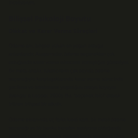
inceliyorum.
Bilişsel Psikoloji Boyutu
Dikkat ve Karar Verme Süreçleri
Ödeme anı, bilişsel yükün en yoğun olduğu
anlardandır. Araştırmalar, ödeme seçenekleri çok
olduğunda karar verme sürecinin zorlaştığını gösteriyor.
Bir meta-analiz, tüketicilerin çok sayıda ödeme
seçeneğiyle karşılaştıklarında karar verme sürecinde
gecikme ve tatminsizlik yaşadığını ortaya koyuyor
(Iyengar & Lepper, 2000). Bu, “seçenek felci” olarak
bilinen bilişsel bir etkidir.
Ödeme ekranında üç farklı kredi kartı, bir mobil ödeme
seçeneği ve bir banka transferi opsiyonu olduğunda
zihnimiz otomatik olarak maliyet-fayda analizine girer.