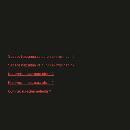
Son yorumlar
Sadece hapşırma ve burun akıntısı nedir ?
için
admin
Sadece hapşırma ve burun akıntısı nedir ?
için
Tiryaki
Nakliyeciler kaç para alıyor ?
için
admin
Nakliyeciler kaç para alıyor ?
için
Arife
Gümrük süreçleri nelerdir ?
için
admin