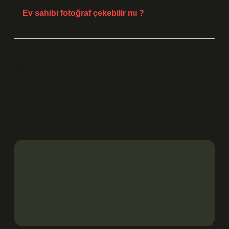
Sonraki Yazı
Ev sahibi fotoğraf çekebilir mı ?
Bir yanıt yazın
E-posta adresiniz yayınlanmayacak.
Gerekli alanlar
*
ile işaretlenmişlerdir
Yorum