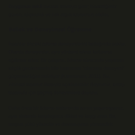
Duygusal zekâ
burada devreye girer; hissettiğimiz
güven, alışkanlık ve risk algısı kararımızı etkiler.
Bellek ve Deneyimsel Öğrenme
İnsanlar önceki ödeme deneyimlerini belleğinde saklar.
Olumlu deneyimler, aynı yöntemi tekrar kullanma
eğilimini artırır. Bir çalışma, ödeme sürecinde yaşanan
küçük gecikmelerin bile hatırlanan “olumsuz deneyimi”
güçlendirdiğini belirtiyor (Kahneman, 2011). Bu,
zihinsel tasarruf ilkesiyle açıklanabilir: Beynimiz, enerji
tasarrufu için geçmiş deneyimlere dayanır.
Daha önce bir ödeme sisteminde sorun yaşamışsanız,
aynı sistemle karşılaşınca dikkat ve kaygı artar. Bu,
bilişsel yükü yükseltir ve davranışınızı yönlendirir.