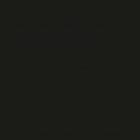
Giriş: İçsel Bir Merakın Yolculuğu
Kendimi bir alışveriş anında, ödeme ekranının
karşısında bulduğumda hissettiklerimi hatırlıyorum; bir
an için parmaklarım durdu, “Ödeme sistemleri nedir?”
diye düşündüm. Sadece teknik bir süreç mi, yoksa
daha derin bir bilişsel ve duygusal evrenin kapısını mı
aralıyor? Psikoloji açısından baktığımda ödeme
sistemleri, insan davranışlarının bilişsel, duygusal ve
sosyal dinamiklerle nasıl etkileşime girdiğini anlamak
için eşsiz bir mercek sunuyor.
Ödeme sistemleri; kredi kartları, dijital cüzdanlar, online
bankacılık gibi araçlar üzerinden değer transferini
sağlayan süreçler olarak tanımlansa da bu basit tanım,
insan zihninin bu süreçlerle nasıl başa çıktığını
açıklamıyor. Aşağıda bu olgunun psikolojik katmanlarını