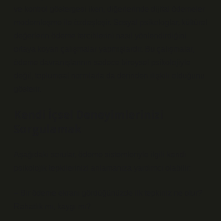
ve kontrol
göstergesi iken, diğerlerinde dijital ödemeler
modernleşme ile özdeşleşir. Sosyal psikologlar, kültürel
değerlerin ödeme tercihlerini nasıl yönlendirdiğini
ortaya koyan çalışmalar yapmışlardır. Bu çalışmalar,
ödeme davranışlarının sadece bireysel psikolojiyle
değil, toplumsal normlarla da derinden ilişkili olduğunu
gösterir.
Kendi İçsel Deneyimlerinizi
Sorgulamak
Aşağıdaki sorular, ödeme sistemleriyle ilgili kendi
psikolojik tepkilerinizi anlamanıza yardımcı olabilir:
– Bir ödeme ekranı gördüğünüzde ilk tepkiniz ne olur?
Rahatlık mı, kaygı mı?