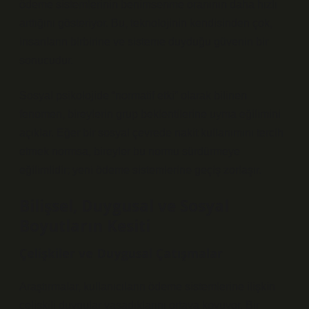
ödeme sistemlerinin benimsenme oranının daha hızlı
arttığını gösteriyor. Bu, teknolojinin kendisinden çok,
insanların birbirine ve sisteme duyduğu güvenin bir
sonucudur.
Sosyal psikolojide “normatif etki” olarak bilinen
fenomen, bireylerin grup beklentilerine uyma eğilimini
açıklar. Eğer bir sosyal çevrede nakit kullanımını tercih
etmek normsa, bireyler bu normu sürdürmeye
eğilimlidir; yeni ödeme sistemlerine geçiş zorlaşır.
Bilişsel, Duygusal ve Sosyal
Boyutların Kesiti
Çelişkiler ve Duygusal Çatışmalar
Araştırmalar, kullanıcıların ödeme sistemlerine ilişkin
çelişkili duygular yaşadıklarını ortaya koyuyor. Bir