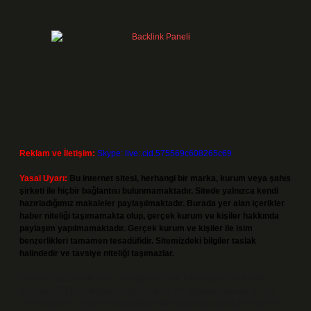
Reklam ve İletişim:
Skype: live:.cid.575569c608265c69
Yasal Uyarı:
Bu internet sitesi, herhangi bir marka, kurum veya şahıs
şirketi ile hiçbir bağlantısı bulunmamaktadır. Sitede yalnızca kendi
hazırladığımız makaleler paylaşılmaktadır. Burada yer alan içerikler
haber niteliği taşımamakta olup, gerçek kurum ve kişiler hakkında
paylaşım yapılmamaktadır. Gerçek kurum ve kişiler ile isim
benzerlikleri tamamen tesadüfidir. Sitemizdeki bilgiler taslak
halindedir ve tavsiye niteliği taşımazlar.
Sitemiz, 5651 Sayılı Kanun gereğince Bilgi Teknolojileri ve İletişim
Kurumu (BTK) tarafından onaylanmış bir Yer Sağlayıcı olarak hizmet
vermektedir. Bu nedenle, sitedeki içerikleri proaktif olarak denetleme