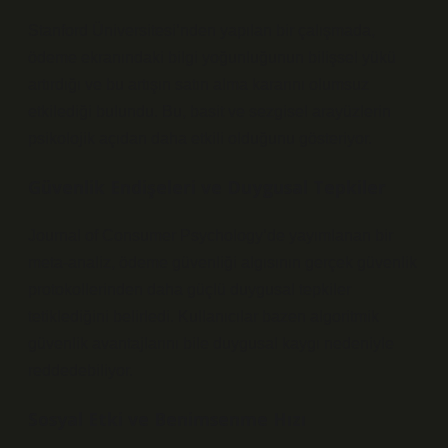
Stanford Üniversitesi’nden yapılan bir çalışmada,
ödeme ekranındaki bilgi yoğunluğunun bilişsel yükü
artırdığı ve bu artışın satın alma kararını olumsuz
etkilediği bulundu. Bu, basit ve sezgisel arayüzlerin
psikolojik açıdan daha etkili olduğunu gösteriyor.
Güvenlik Endişeleri ve Duygusal Tepkiler
Journal of Consumer Psychology’de yayımlanan bir
meta-analiz, ödeme güvenliği algısının gerçek güvenlik
protokollerinden daha güçlü duygusal tepkiler
tetiklediğini belirledi. Kullanıcılar bazen algoritmik
güvenlik avantajlarını bile duygusal kaygı nedeniyle
reddedebiliyor.
Sosyal Etki ve Benimsenme Hızı