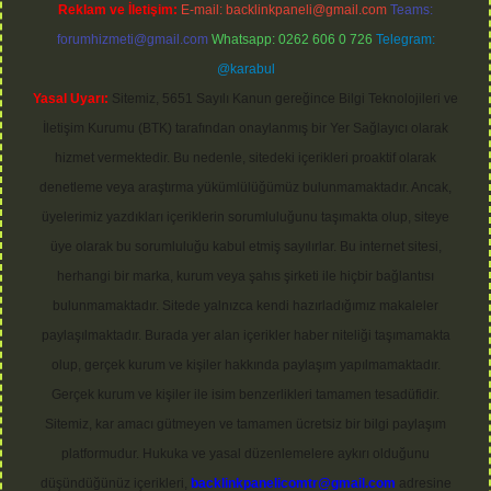
Reklam ve İletişim:
E-mail:
backlinkpaneli@gmail.com
Teams:
forumhizmeti@gmail.com
Whatsapp: 0262 606 0 726
Telegram:
@karabul
Yasal Uyarı:
Sitemiz, 5651 Sayılı Kanun gereğince Bilgi Teknolojileri ve
İletişim Kurumu (BTK) tarafından onaylanmış bir Yer Sağlayıcı olarak
hizmet vermektedir. Bu nedenle, sitedeki içerikleri proaktif olarak
denetleme veya araştırma yükümlülüğümüz bulunmamaktadır. Ancak,
üyelerimiz yazdıkları içeriklerin sorumluluğunu taşımakta olup, siteye
üye olarak bu sorumluluğu kabul etmiş sayılırlar. Bu internet sitesi,
herhangi bir marka, kurum veya şahıs şirketi ile hiçbir bağlantısı
bulunmamaktadır. Sitede yalnızca kendi hazırladığımız makaleler
paylaşılmaktadır. Burada yer alan içerikler haber niteliği taşımamakta
olup, gerçek kurum ve kişiler hakkında paylaşım yapılmamaktadır.
Gerçek kurum ve kişiler ile isim benzerlikleri tamamen tesadüfidir.
Sitemiz, kar amacı gütmeyen ve tamamen ücretsiz bir bilgi paylaşım
platformudur. Hukuka ve yasal düzenlemelere aykırı olduğunu
düşündüğünüz içerikleri,
backlinkpanelicomtr@gmail.com
adresine