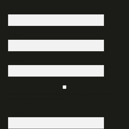
İsim*
E-Posta*
Web Sitesi
Daha sonraki yorumlarımda kullanılması için adım, e-posta adresim ve
site adresim bu tarayıcıya kaydedilsin.
7 + 8 kaçtır?
*