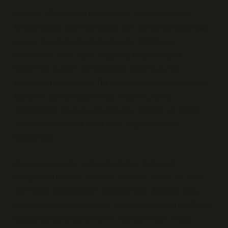
Siyanür, 20. yüzyılın ortalarından itibaren yalnızca
fiziksel sağlık üzerinde değil, aynı zamanda toplumsal
yapılar üzerinde de etkili olmuştur. 1930’ların
sonlarında, Nazi rejimi, siyanürü kitlesel olarak
kullanmış ve ölüm kamplarında toplama kampı
esirlerine uygulamıştır. Bu, zehrin tarihteki en karanlık
kullanım alanlarından biriydi. İnsanlık, bu tür
trajedilerden ders alarak kimyasal silahlar ve zehirli
maddeler hakkında daha fazla bilgi edinmeye
başlamıştır.
Bugün, siyanürün kullanım alanları daha çok
endüstriyel ve tıbbi alanlarla sınırlıdır. Ancak bu, onun
zehirleyici potansiyelini azaltmamıştır. Modern tıpta,
siyanür zehirlenmesi daha hızlı tanı ve tedavi imkânları
sayesinde daha yönetilebilir hale gelmiştir. Ancak,