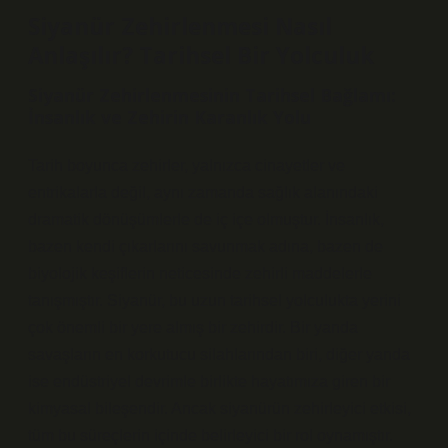
Siyanür Zehirlenmesi Nasıl
Anlaşılır? Tarihsel Bir Yolculuk
Siyanür Zehirlenmesinin Tarihsel Bağlamı:
İnsanlık ve Zehirin Karanlık Yolu
Tarih boyunca zehirler, yalnızca cinayetler ve
entrikalarla değil, aynı zamanda sağlık alanındaki
dramatik dönüşümlerle de iç içe olmuştur. İnsanlık,
bazen kendi çıkarlarını savunmak adına, bazen de
biyolojik keşiflerin neticesinde zehirli maddelerle
tanışmıştır.
Siyanür
, bu uzun tarihsel yolculukta yerini
çok önemli bir yere almış bir zehirdir. Bir yanda
savaşların en korkutucu silahlarından biri, diğer yanda
ise endüstriyel devrimle birlikte hayatımıza giren bir
kimyasal bileşendir. Ancak siyanürün zehirleyici etkisi,
tüm bu süreçlerin içinde belirleyici bir rol oynamıştır.