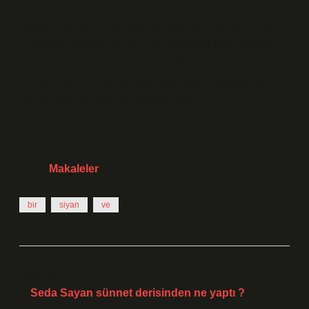
kimyasal tehlike değil, aynı zamanda insanlığın bilime,
sağlık ve güvenlik anlayışına nasıl yön verdiğinin bir
simgesidir. Bugün, bu zehirle ilgili daha fazla bilgiye
sahip olmak, sadece bireysel sağlığımızı korumakla
kalmaz, aynı zamanda toplumsal sorumluluklarımızı
yerine getirmemize de yardımcı olur.
Tarih:
Makaleler
bir
siyan
ve
Önceki Yazı
Seda Sayan sünnet derisinden ne yaptı ?