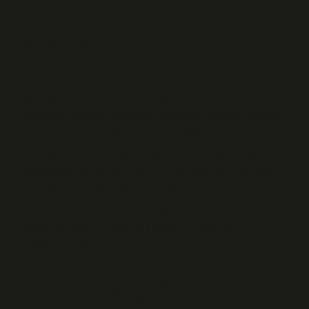
görülebilir.
Ağır Belirtiler
Siyanür zehirlenmesi ilerledikçe, belirtiler daha da
ağırlaşır. Bilinç kaybı, kalp atışlarının hızlanması ve
kasılmalar başlar. Siyanürün etkisiyle hücreler oksijen
alamaz hale gelir, bu da beyin ve diğer organların hızla
zarar görmesine yol açar. Eğer zamanında müdahale
edilmezse, zehirlenme sonucu kalp durması ve ölüm
gerçekleşebilir. Özellikle endüstriyel kazalar veya
kimyasal sızıntılar sırasında bu tür belirtiler
gözlemlendiğinde, derhal sağlık uzmanlarına
başvurulmalıdır.
Tarihten Günümüze: Siyanür Zehirlenmesi
ve Toplumsal Dönüşümler