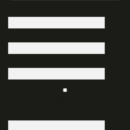
İsim*
E-Posta*
Web Sitesi
Daha sonraki yorumlarımda kullanılması için adım, e-posta adresim ve
site adresim bu tarayıcıya kaydedilsin.
7 + 8 kaçtır?
*