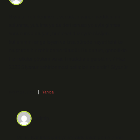
Siyanür zehirlenmesi , vücuda siyanür maddesinin
solunma, yutulma ya da deri teması yoluyla girmesi
sonucunda oluşan, hücresel düzeyde oksijen
kullanımını engelleyen ve kısa sürede hayati tehlike
oluşturan bir zehirlenme türüdür. Bu durum, genellikle
hızlı etkiler gösterir ve acil müdahale gerektirir. 7 Haz
2025 Siyanür zehirlenmesi belirtileri nelerdir? Siyanür
…
Kasım 21, 2025
Yanıtla
admin
Melis! Katılmadığım yerler oldu fakat görüşleriniz