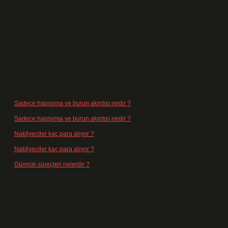
Son yorumlar
Sadece hapşırma ve burun akıntısı nedir ?
için
admin
Sadece hapşırma ve burun akıntısı nedir ?
için
Tiryaki
Nakliyeciler kaç para alıyor ?
için
admin
Nakliyeciler kaç para alıyor ?
için
Arife
Gümrük süreçleri nelerdir ?
için
admin