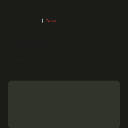
değerli,
teşekkür ederim
.
Kasım 21, 2025
Yanıtla
Bir yanıt yazın
E-posta adresiniz yayınlanmayacak.
Gerekli alanlar
*
ile işaretlenmişlerdir
Yorum