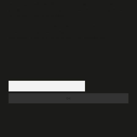
veya araştırma yükümlülüğümüz bulunmamaktadır. Ancak, üyelerimiz
yazdıkları içeriklerin sorumluluğunu taşımakta olup, siteye üye olarak bu
sorumluluğu kabul etmiş sayılırlar.
Hukuka ve yasal düzenlemelere aykırı olduğunu düşündüğünüz
içerikleri,
backlinkpanelicomtr@gmail.com
adresine bildirmeniz halinde,
ilgili içerikler yasal süre içerisinde sitemizden kaldırılacaktır.
Arama