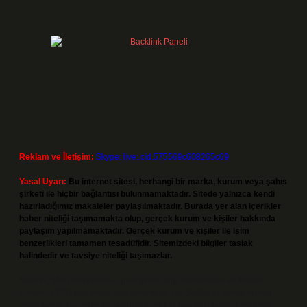
Reklam ve İletişim:
Skype: live:.cid.575569c608265c69
Yasal Uyarı:
Bu internet sitesi, herhangi bir marka, kurum veya şahıs
şirketi ile hiçbir bağlantısı bulunmamaktadır. Sitede yalnızca kendi
hazırladığımız makaleler paylaşılmaktadır. Burada yer alan içerikler
haber niteliği taşımamakta olup, gerçek kurum ve kişiler hakkında
paylaşım yapılmamaktadır. Gerçek kurum ve kişiler ile isim
benzerlikleri tamamen tesadüfidir. Sitemizdeki bilgiler taslak
halindedir ve tavsiye niteliği taşımazlar.
Sitemiz, 5651 Sayılı Kanun gereğince Bilgi Teknolojileri ve İletişim
Kurumu (BTK) tarafından onaylanmış bir Yer Sağlayıcı olarak hizmet
vermektedir. Bu nedenle, sitedeki içerikleri proaktif olarak denetleme