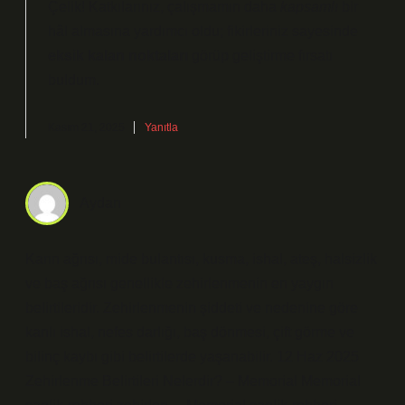
Çelik! Katkılarınız, çalışmamın daha
kapsamlı
bir
hâl almasına yardımcı oldu; fikirleriniz sayesinde
eksik kalan noktaları
görüp geliştirme fırsatı
buldum.
Kasım 21, 2025
Yanıtla
Aydan
Karın ağrısı, mide bulantısı, kusma, ishal, ateş, halsizlik
ve baş ağrısı genellikle zehirlenmenin en yaygın
belirtileridir. Zehirlenmenin şiddeti ve nedenine göre
kanlı ishal, nefes darlığı, baş dönmesi, çift görme ve
bilinç kaybı gibi belirtilerde yaşanabilir. 12 Haz 2025
Zehirlenme Belirtileri Nelerdir? – Memorial Memorial