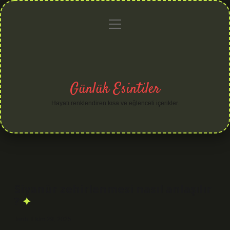
menüyü
Anasayfa
Gizlilik
Yasal
Hakkımızda
aç
Politikası
Uyarı
Günlük Esintiler
Hayatı renklendiren kısa ve eğlenceli içerikler.
Siyanür zehirlenmesi nasıl anlaşılır
?
Tarih: Ekim 29, 2025