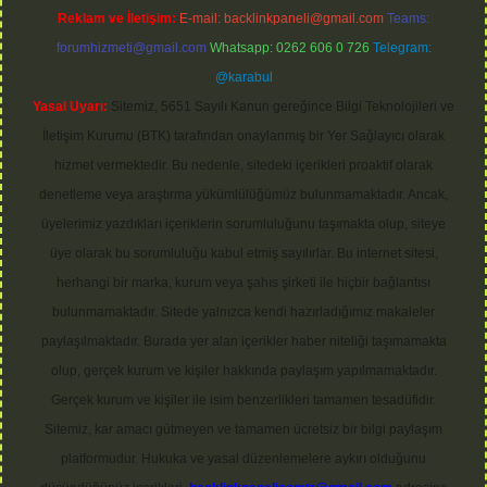
Reklam ve İletişim:
E-mail:
backlinkpaneli@gmail.com
Teams:
forumhizmeti@gmail.com
Whatsapp: 0262 606 0 726
Telegram:
@karabul
Yasal Uyarı:
Sitemiz, 5651 Sayılı Kanun gereğince Bilgi Teknolojileri ve
İletişim Kurumu (BTK) tarafından onaylanmış bir Yer Sağlayıcı olarak
hizmet vermektedir. Bu nedenle, sitedeki içerikleri proaktif olarak
denetleme veya araştırma yükümlülüğümüz bulunmamaktadır. Ancak,
üyelerimiz yazdıkları içeriklerin sorumluluğunu taşımakta olup, siteye
üye olarak bu sorumluluğu kabul etmiş sayılırlar. Bu internet sitesi,
herhangi bir marka, kurum veya şahıs şirketi ile hiçbir bağlantısı
bulunmamaktadır. Sitede yalnızca kendi hazırladığımız makaleler
paylaşılmaktadır. Burada yer alan içerikler haber niteliği taşımamakta
olup, gerçek kurum ve kişiler hakkında paylaşım yapılmamaktadır.
Gerçek kurum ve kişiler ile isim benzerlikleri tamamen tesadüfidir.
Sitemiz, kar amacı gütmeyen ve tamamen ücretsiz bir bilgi paylaşım
platformudur. Hukuka ve yasal düzenlemelere aykırı olduğunu