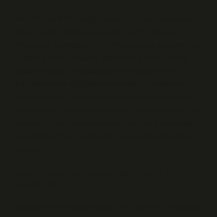
Bu zehrin tarihine baktığımızda, yalnızca savaşlarda
kullanılan bir madde olarak değil, aynı zamanda
endüstriyel faaliyetlerin bir sonucu olarak da karşımıza
çıktığını görürüz. Siyanür, genellikle altın ve gümüş
madenciliğinde, kimyasal üretimde kullanılan ve
doğrudan insan sağlığını tehdit eden bir bileşendir. 20.
yüzyıldan önce, siyanür zehirlenmesi çoğunlukla gizli,
örtbas edilen cinayetlerle ilişkiliydi. Ancak zamanla, bu
zehrin tehlikeleri ve zehirlenme belirtileri konusunda
farkındalık artmış, tıp dünyası bu konuda ciddi adımlar
atmıştır.
Siyanür Zehirlenmesinin Belirtileri: Bir
Alarm Zili
Siyanür zehirlenmesi, oldukça hızlı ve etkili bir şekilde