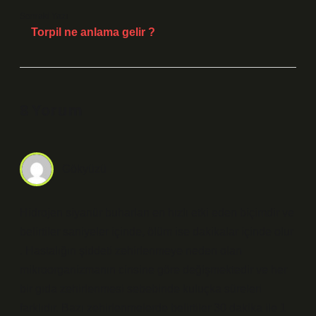
Sonraki Yazı
Torpil ne anlama gelir ?
8 Yorum
Gökyüzü
Hidrojen siyanür buharları en hızlı etki eden biçimdir ve
belirtiler saniyeler içinde, ölüm ise dakikalar içinde olur
. Hastalığın şiddeti zehirlenmeye neden olan
mikroorganizmanın cinsine göre değişmektedir ve her
bir gıda zehirlenmesi sebebinde kuluçka süreleri
farklıdır. Bazı zehirlenmelerde belirtiler 30 dakika ile 1