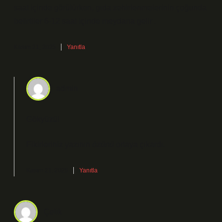
saat içinde görülürken, gıda zehirlenmelerinin çoğunda
belirtiler 6-12 saat içinde meydana gelir .
Kasım 21, 2025
Yanıtla
admin
Gökyüzü!
Fikirleriniz yazının
özünü
ortaya çıkardı.
Kasım 21, 2025
Yanıtla
Çelik