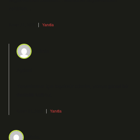
saglik-rehberi zehirlen… Memorial saglik-rehberi
zehirlen…
Kasım 21, 2025
Yanıtla
admin
Aydan!
Yorumlarınız için teşekkür ederim, yazıya
güzel bir
derinlik
kattınız.
Kasım 21, 2025
Yanıtla
Melis