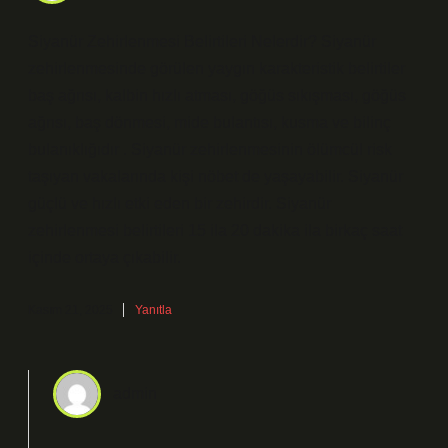
Siyanür Zehirlenmesi Belirtileri Nelerdir? Siyanür
zehirlenmesinde görülen yaygın karakteristik belirtiler
baş ağrısı, kalbin hızlı atması, göğüs sıkışması, göğüs
ağrısı, baş dönmesi, mide bulantısı, kusma ve bilinç
bulanıklığıdır . Siyanür zehirlenmesinin ölümcül risk
taşıyan vakalarında kişi nöbet de yaşayabilir. Siyanür
güçlü ve hızlı etki eden bir zehirdir. Siyanür
zehirlenmesi belirtileri 15 ila 20 dakika ila birkaç saat
içinde ortaya çıkabilir.
Kasım 21, 2025
Yanıtla
admin