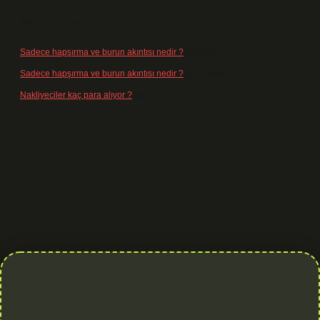
Son Yorumlar
Sadece hapşırma ve burun akıntısı nedir ?
için
admin
Sadece hapşırma ve burun akıntısı nedir ?
için
Tiryaki
Nakliyeciler kaç para alıyor ?
için
admin
iltonbet yeni giriş
betexper güvenilir mi
elexbetgiris.org