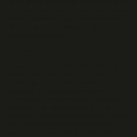
kendini gösteren tehlikeli bir durumdur. Siyanür, vücuda
girdiği anda oksijen taşıyan hücrelerin işlevini bozarak,
organların çalışmasını engeller. Vücutta bu olumsuz
etkiyi erken tespit etmek oldukça önemlidir, çünkü
siyanürün etkisi hızla ilerler.
Erken Belirtiler
Siyanür zehirlenmesinin ilk belirtileri genellikle baş
dönmesi, mide bulantısı, kusma ve baş ağrısıdır. Bu
belirtiler, çoğu zaman normal bir hastalıkla
karıştırılabilir. Bu yüzden, özellikle endüstriyel
alanlarda ya da kimyasal maddelerle temasta bulunan
kişilerde bu tür semptomlar ortaya çıktığında hemen
dikkatli olunmalıdır. Bununla birlikte, siyanürün vücutta
hızla yayılmaya başlamasıyla birlikte, nefes alma
zorluğu ve ciltte morarma gibi daha ciddi belirtiler de