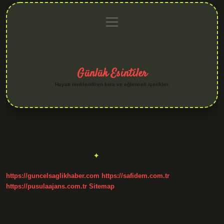
menüyü
Anasayfa
Gizlilik
Yasal
Hakkımızda
aç
Politikası
Uyarı
Günlük Esintiler
Hayatı renklendiren kısa ve eğlenceli içerikler.
Etiket:
Cem Arapça mı
https://guncelsaglikhaber.com
https://safidem.com.tr
https://pusulaajans.com.tr
Sitemap