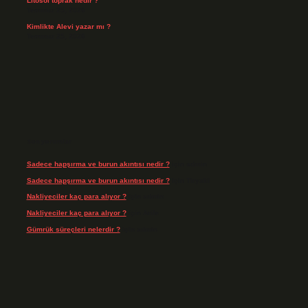
Litosol toprak nedir ?
Temmuz 25, 2026
Kimlikte Alevi yazar mı ?
Temmuz 25, 2026
Son yorumlar
Sadece hapşırma ve burun akıntısı nedir ?
için
admin
Sadece hapşırma ve burun akıntısı nedir ?
için
Tiryaki
Nakliyeciler kaç para alıyor ?
için
admin
Nakliyeciler kaç para alıyor ?
için
Arife
Gümrük süreçleri nelerdir ?
için
admin