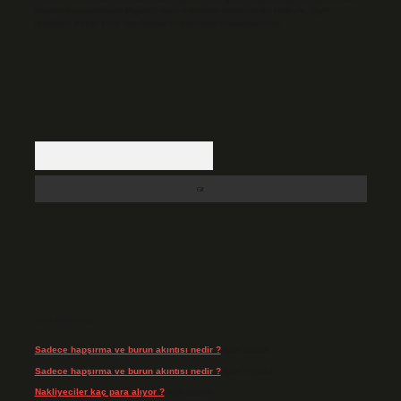
backlinkpanelicomtr@gmail.com
adresine bildirmeniz halinde, ilgili
içerikler yasal süre içerisinde sitemizden kaldırılacaktır.
Arama
Son Yorumlar
Sadece hapşırma ve burun akıntısı nedir ?
için
admin
Sadece hapşırma ve burun akıntısı nedir ?
için
Tiryaki
Nakliyeciler kaç para alıyor ?
için
admin