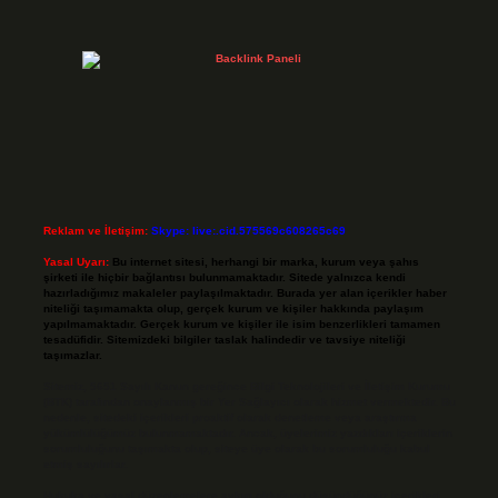
Reklam ve İletişim:
Skype: live:.cid.575569c608265c69
Yasal Uyarı:
Bu internet sitesi, herhangi bir marka, kurum veya şahıs
şirketi ile hiçbir bağlantısı bulunmamaktadır. Sitede yalnızca kendi
hazırladığımız makaleler paylaşılmaktadır. Burada yer alan içerikler haber
niteliği taşımamakta olup, gerçek kurum ve kişiler hakkında paylaşım
yapılmamaktadır. Gerçek kurum ve kişiler ile isim benzerlikleri tamamen
tesadüfidir. Sitemizdeki bilgiler taslak halindedir ve tavsiye niteliği
taşımazlar.
Sitemiz, 5651 Sayılı Kanun gereğince Bilgi Teknolojileri ve İletişim Kurumu
(BTK) tarafından onaylanmış bir Yer Sağlayıcı olarak hizmet vermektedir. Bu
nedenle, sitedeki içerikleri proaktif olarak denetleme veya araştırma
yükümlülüğümüz bulunmamaktadır. Ancak, üyelerimiz yazdıkları içeriklerin
sorumluluğunu taşımakta olup, siteye üye olarak bu sorumluluğu kabul
etmiş sayılırlar.
Hukuka ve yasal düzenlemelere aykırı olduğunu düşündüğünüz içerikleri,