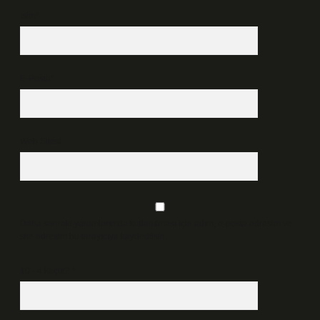
İsim*
E-Posta*
Web Sitesi
Daha sonraki yorumlarımda kullanılması için adım, e-posta adresim ve
site adresim bu tarayıcıya kaydedilsin.
10 - 4 kaçtır?
*