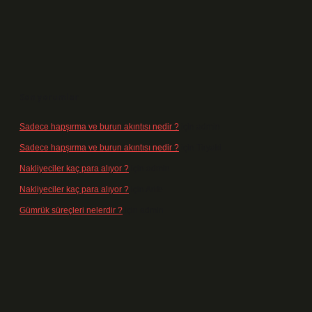
Son yorumlar
Sadece hapşırma ve burun akıntısı nedir ?
için
admin
Sadece hapşırma ve burun akıntısı nedir ?
için
Tiryaki
Nakliyeciler kaç para alıyor ?
için
admin
Nakliyeciler kaç para alıyor ?
için
Arife
Gümrük süreçleri nelerdir ?
için
admin