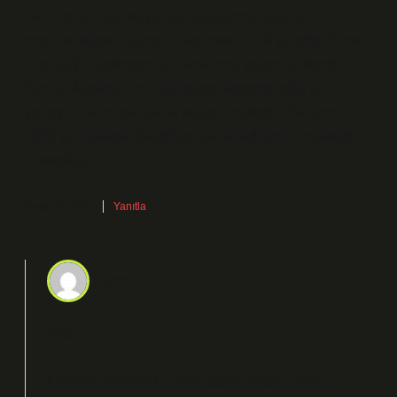
verilmiş, ancak okuyucuyu yakalama gücü sınırlı. Alt
metinde sürekli Gaziemir kelimesi, TDK’ya göre “İzmir
iline bağlı ilçelerden biri” anlamına gelen bir isimdir.
Ayrıca, Aksaray ilinin Güzelyurt ilçesine bağlı bir
yerleşim birimi olarak da kullanılmaktadır. Gaziemir,
1965 yılına kadar Seydiköy olarak adlandırılmaktaydı.
hissediliyor.
Kasım 8, 2025
Yanıtla
admin
Yörük!
Katkınız sayesinde metin
daha anlaşılır
oldu.