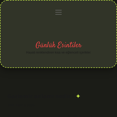
menüyü
Anasayfa
Gizlilik
Yasal
Hakkımızda
aç
Politikası
Uyarı
Günlük Esintiler
Hayatı renklendiren kısa ve eğlenceli içerikler.
Gaziemir anlamı nedir ?
Tarih: Ekim 3, 2025