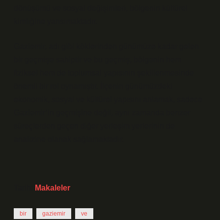
dönüşümü ve sosyal değişimleri, bölgenin kültürel
kimliğine yansımaktadır.
Gaziemir, adı gibi köklerinden günümüze kadar gelen
bir geçmişe sahiptir ve bu geçmiş, bölgenin hem
fiziksel hem de toplumsal yapısının şekillenmesinde
önemli bir rol oynamıştır. İlçenin günümüzdeki
ekonomik, sosyal ve kültürel yapısını anlamak, sadece
Gaziemir’in geçmişine değil, aynı zamanda benzer
süreçlerden geçen diğer yerleşim yerlerinin de
analizine olanak sağlamaktadır.
Tarih:
Makaleler
bir
gaziemir
ve