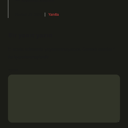
Haziran 21, 2026
Yanıtla
Bir yanıt yazın
E-posta adresiniz yayınlanmayacak.
Gerekli alanlar
*
ile işaretlenmişlerdir
Yorum