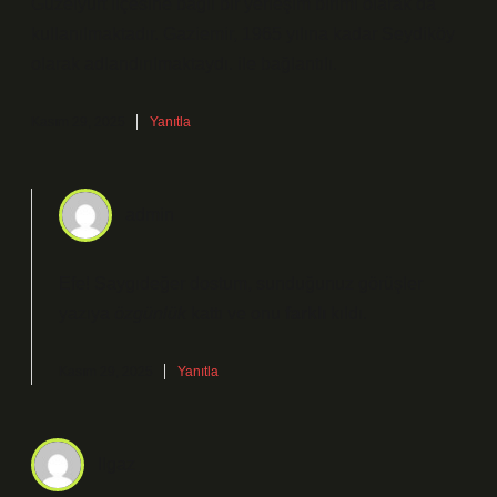
Güzelyurt ilçesine bağlı bir yerleşim birimi olarak da
kullanılmaktadır. Gaziemir, 1965 yılına kadar Seydiköy
olarak adlandırılmaktaydı. ile bağlantılı.
Kasım 29, 2025
Yanıtla
admin
Efe! Saygıdeğer dostum, sunduğunuz görüşler
yazıya
özgünlük
kattı ve onu
farklı
kıldı.
Kasım 29, 2025
Yanıtla
Ilgaz