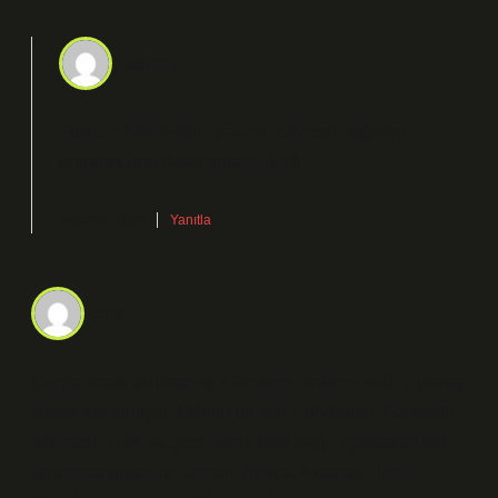
admin
Furkan!
Fikirleriniz, yazının bilimsel değerini
artırarak onu daha anlamlı kıldı.
Kasım 9, 2025
Yanıtla
Efe
Girişte acele edilmemiş; Gaziemir anlamı nedir ? yavaş
yavaş ele alınıyor. Metnin bu kısmı doğrudan Gaziemir
kelimesi, TDK’ya göre “İzmir iline bağlı ilçelerden biri”
anlamına gelen bir isimdir. Ayrıca, Aksaray ilinin