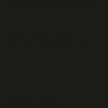
savaşlarda zafer kazanmış kahraman ya da gaziler için
kullanılan bir unvandır. “Emir” ise yönetici, komutan ya
da yüksek rütbeli kişi anlamına gelir. Gaziemir’in bu iki
kelimeden oluşan adı, bölgenin tarihindeki kahramanlık
ve liderlik öykülerine işaret eder. Ancak adın tam olarak
ne zaman ve nasıl ortaya çıktığına dair net bir bilgi
bulunmamaktadır. Bazı kaynaklara göre, bu isim,
Türklerin bölgeye yerleşmesiyle birlikte verilmiştir.
Diğer bir rivayete göre ise Gaziemir ismi, bu bölgede
zaferler kazanan bir komutan ya da liderin ismiyle
ilişkilidir.
Gaziemir’in adı, yerel halk arasında sadece bir coğrafi
kimlik değil, aynı zamanda bir zaferin ve direncin
simgesidir. Bu anlam derinliği, Gaziemir halkının
tarihsel bağları ve toplumsal kimliklerini de
şekillendiren bir faktör olmuştur.