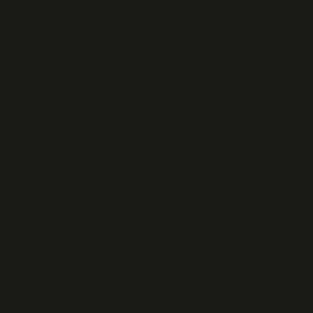
Gaziemir Anlamı Nedir? Tarihsel
ve Sosyolojik Bir İnceleme
Türkiye’nin Ege Bölgesi’nde yer alan Gaziemir, İzmir il
sınırlarında bulunan bir ilçedir ve adı kadar anlamı da
merak konusudur. Gaziemir ismi, hem coğrafi olarak
hem de kültürel anlamda önemli bir yere sahiptir. Bu
yazıda, Gaziemir’in anlamını, tarihsel kökenini ve
günümüzdeki akademik tartışmaları ele alacağız.
İlçenin adı, kökeni ve taşıdığı anlamlar, bölgedeki
sosyal yapıyı ve kültürel etkileri anlamamızda büyük bir
önem taşımaktadır.
Gaziemir’in Adının Kökeni
Gaziemir, adını “Gazi” ve “Emir” kelimelerinin
birleşiminden alır. Türkçedeki “Gazi” kelimesi,