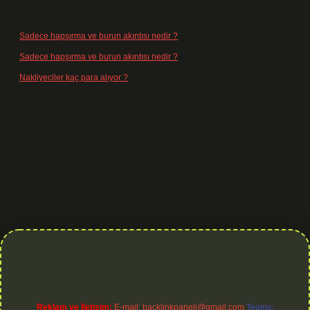
Son Yorumlar
Sadece hapşırma ve burun akıntısı nedir ?
için
admin
Sadece hapşırma ve burun akıntısı nedir ?
için
Tiryaki
Nakliyeciler kaç para alıyor ?
için
admin
tonbet yeni giriş
betexper güvenilir mi
elexbetgiris.org
Reklam ve İletişim:
E-mail:
backlinkpaneli@gmail.com
Teams: