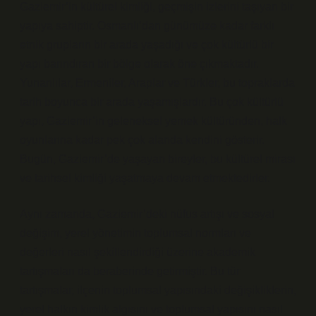
Gaziemir’in kültürel kimliği, geçmişin izlerini taşıyan bir
yapıya sahiptir. Osmanlı’dan günümüze kadar farklı
etnik grupların bir arada yaşadığı ve çok kültürlü bir
yapı barındıran bir bölge olarak öne çıkmaktadır.
Yunanlılar, Ermeniler, Araplar ve Türkler, bu topraklarda
tarih boyunca bir arada yaşamışlardır. Bu çok kültürlü
yapı, Gaziemir’in geleneksel yemek kültüründen, halk
oyunlarına kadar pek çok alanda kendini gösterir.
Bugün, Gaziemir’de yaşayan bireyler, bu kültürel mirası
ve tarihsel kimliği yaşatmaya devam etmektedirler.
Aynı zamanda, Gaziemir’deki nüfus artışı ve sosyal
değişim, yerel yönetimin toplumsal normları ve
değerleri nasıl şekillendirdiği üzerine akademik
tartışmaları da beraberinde getirmiştir. Bu tür
tartışmalar, ilçenin toplumsal yapısındaki değişikliklerin,
yerel halkın kimlik algısını ve toplumsal yapısını nasıl