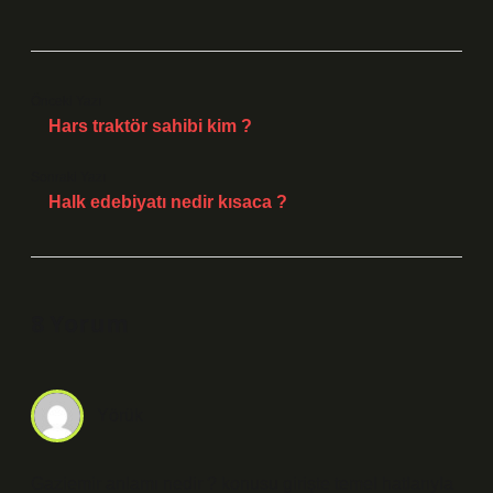
Önceki Yazı
Hars traktör sahibi kim ?
Sonraki Yazı
Halk edebiyatı nedir kısaca ?
8 Yorum
Yörük
Gaziemir anlamı nedir ? konusu girişte temel hatlarıyla