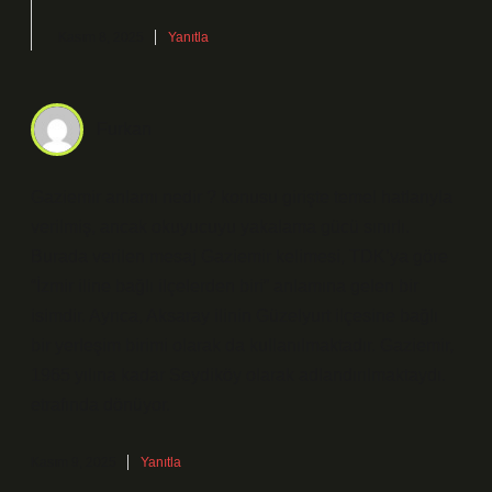
Kasım 8, 2025
Yanıtla
Furkan
Gaziemir anlamı nedir ? konusu girişte temel hatlarıyla
verilmiş, ancak okuyucuyu yakalama gücü sınırlı.
Burada verilen mesaj Gaziemir kelimesi, TDK’ya göre
“İzmir iline bağlı ilçelerden biri” anlamına gelen bir
isimdir. Ayrıca, Aksaray ilinin Güzelyurt ilçesine bağlı
bir yerleşim birimi olarak da kullanılmaktadır. Gaziemir,
1965 yılına kadar Seydiköy olarak adlandırılmaktaydı.
etrafında dönüyor.
Kasım 9, 2025
Yanıtla