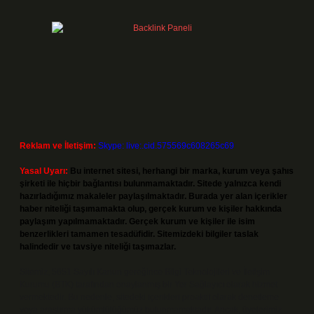
Reklam ve İletişim:
Skype: live:.cid.575569c608265c69
Yasal Uyarı:
Bu internet sitesi, herhangi bir marka, kurum veya şahıs
şirketi ile hiçbir bağlantısı bulunmamaktadır. Sitede yalnızca kendi
hazırladığımız makaleler paylaşılmaktadır. Burada yer alan içerikler
haber niteliği taşımamakta olup, gerçek kurum ve kişiler hakkında
paylaşım yapılmamaktadır. Gerçek kurum ve kişiler ile isim
benzerlikleri tamamen tesadüfidir. Sitemizdeki bilgiler taslak
halindedir ve tavsiye niteliği taşımazlar.
Sitemiz, 5651 Sayılı Kanun gereğince Bilgi Teknolojileri ve İletişim
Kurumu (BTK) tarafından onaylanmış bir Yer Sağlayıcı olarak hizmet
vermektedir. Bu nedenle, sitedeki içerikleri proaktif olarak denetleme
veya araştırma yükümlülüğümüz bulunmamaktadır. Ancak, üyelerimiz