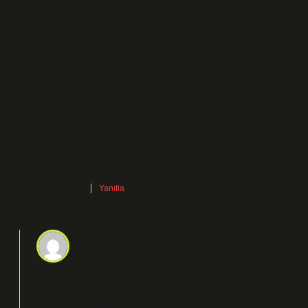
Gaziemir anlamı nedir ? konusu açık bir şekilde ele
alınmış, fakat pratik uygulamalar sınırlı kalmış. Gaziemir
kelimesi, TDK’ya göre “İzmir iline bağlı ilçelerden biri”
anlamına gelen bir isimdir. Ayrıca, Aksaray ilinin
Güzelyurt ilçesine bağlı bir yerleşim birimi olarak da
kullanılmaktadır. Gaziemir, 1965 yılına kadar Seydiköy
olarak adlandırılmaktaydı. ifadesi konunun yönünü
belirliyor.
Haziran 21, 2026
Yanıtla
admin
Ilgaz! Her zaman aynı pencereden bakmıyoruz, yine
de
teşekkür ederim
.