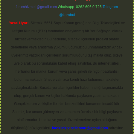
forumhizmeti@gmail.com
Whatsapp: 0262 606 0 726
Telegram:
@karabul
Yasal Uyarı:
Sitemiz, 5651 Sayılı Kanun gereğince Bilgi Teknolojileri ve
İletişim Kurumu (BTK) tarafından onaylanmış bir Yer Sağlayıcı olarak
hizmet vermektedir. Bu nedenle, sitedeki içerikleri proaktif olarak
denetleme veya araştırma yükümlülüğümüz bulunmamaktadır. Ancak,
üyelerimiz yazdıkları içeriklerin sorumluluğunu taşımakta olup, siteye
üye olarak bu sorumluluğu kabul etmiş sayılırlar. Bu internet sitesi,
herhangi bir marka, kurum veya şahıs şirketi ile hiçbir bağlantısı
bulunmamaktadır. Sitede yalnızca kendi hazırladığımız makaleler
paylaşılmaktadır. Burada yer alan içerikler haber niteliği taşımamakta
olup, gerçek kurum ve kişiler hakkında paylaşım yapılmamaktadır.
Gerçek kurum ve kişiler ile isim benzerlikleri tamamen tesadüfidir.
Sitemiz, kar amacı gütmeyen ve tamamen ücretsiz bir bilgi paylaşım
platformudur. Hukuka ve yasal düzenlemelere aykırı olduğunu
düşündüğünüz içerikleri,
backlinkpanelicomtr@gmail.com
adresine