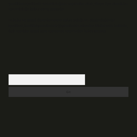
yazdıkları içeriklerin sorumluluğunu taşımakta olup, siteye üye olarak bu
sorumluluğu kabul etmiş sayılırlar.
Hukuka ve yasal düzenlemelere aykırı olduğunu düşündüğünüz
içerikleri,
backlinkpanelicomtr@gmail.com
adresine bildirmeniz halinde,
ilgili içerikler yasal süre içerisinde sitemizden kaldırılacaktır.
Arama