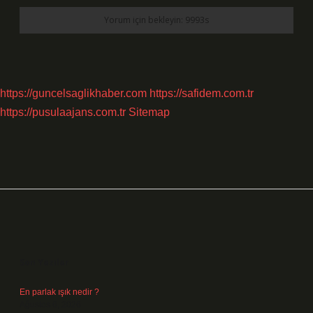
https://guncelsaglikhaber.com
https://safidem.com.tr
https://pusulaajans.com.tr
Sitemap
Sidebar
Son Yazılar
En parlak ışık nedir ?
Ağustos 6, 2026