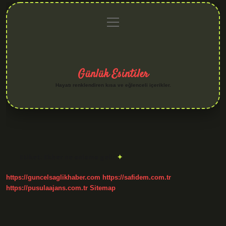
menüyü
Anasayfa
Gizlilik
Yasal
Hakkımızda
aç
Politikası
Uyarı
Günlük Esintiler
Hayatı renklendiren kısa ve eğlenceli içerikler.
Etiket:
Ekber ne anlama gelir
https://guncelsaglikhaber.com
https://safidem.com.tr
https://pusulaajans.com.tr
Sitemap