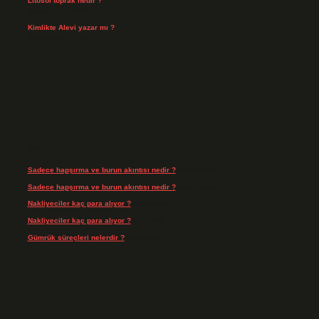
Litosol toprak nedir ?
Temmuz 25, 2026
Kimlikte Alevi yazar mı ?
Temmuz 25, 2026
Son yorumlar
Sadece hapşırma ve burun akıntısı nedir ?
için
admin
Sadece hapşırma ve burun akıntısı nedir ?
için
Tiryaki
Nakliyeciler kaç para alıyor ?
için
admin
Nakliyeciler kaç para alıyor ?
için
Arife
Gümrük süreçleri nelerdir ?
için
admin