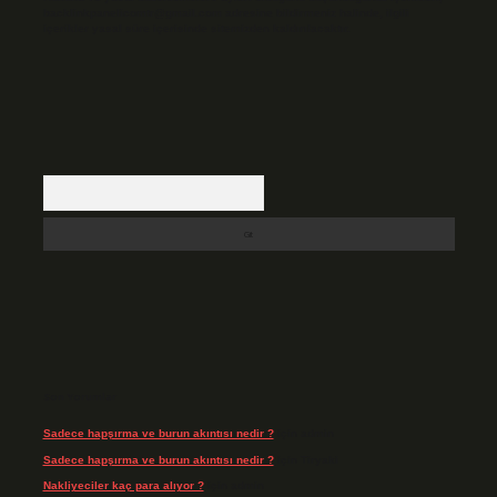
backlinkpanelicomtr@gmail.com
adresine bildirmeniz halinde, ilgili
içerikler yasal süre içerisinde sitemizden kaldırılacaktır.
Arama
Son Yorumlar
Sadece hapşırma ve burun akıntısı nedir ?
için
admin
Sadece hapşırma ve burun akıntısı nedir ?
için
Tiryaki
Nakliyeciler kaç para alıyor ?
için
admin