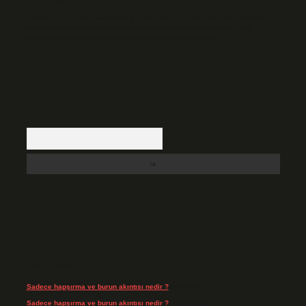
Hukuka ve yasal düzenlemelere aykırı olduğunu düşündüğünüz içerikleri,
backlinkpanelicomtr@gmail.com
adresine bildirmeniz halinde, ilgili
içerikler yasal süre içerisinde sitemizden kaldırılacaktır.
Arama
Son Yorumlar
Sadece hapşırma ve burun akıntısı nedir ?
için
admin
Sadece hapşırma ve burun akıntısı nedir ?
için
Tiryaki