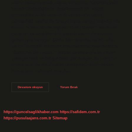
kimin” hakkında pratik bilgiler sunuyoruz. Koruncuk Vakfı
kimin? Göründüğünden daha karmaşık bir sahiplik
meselesi Konya’da yaşayan 26 yaşında biri olarak,
mühendislik tarafım bir konuyu analiz etmeye başladığında
hemen “sistem kimde başlıyor, kimde bitiyor?” sorusuna
gider. Ama sosyal bilimlere meraklı tarafım da devreye
girince işler karışıyor. Çünkü bazı kurumlar var ki, onları
tek bir “kime ait” kalıbına sıkıştırmak neredeyse imkânsız.
“Koruncuk Vakfı kimin?” sorusu da tam böyle bir yerden
yakalıyor beni. İlk bakışta basit gibi duruyor: bir vakıf, bir
kurucu yapı, bir tüzel kişilik. Ama işin içine girince hem
hukuki hem toplumsal hem de…
Koruncuk
Devamını okuyun
Yorum Bırak
Vakfı
kimin
?
https://guncelsaglikhaber.com
https://safidem.com.tr
https://pusulaajans.com.tr
Sitemap