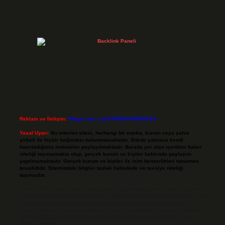
Reklam ve İletişim:
Skype: live:.cid.575569c608265c69
Yasal Uyarı:
Bu internet sitesi, herhangi bir marka, kurum veya şahıs
şirketi ile hiçbir bağlantısı bulunmamaktadır. Sitede yalnızca kendi
hazırladığımız makaleler paylaşılmaktadır. Burada yer alan içerikler haber
niteliği taşımamakta olup, gerçek kurum ve kişiler hakkında paylaşım
yapılmamaktadır. Gerçek kurum ve kişiler ile isim benzerlikleri tamamen
tesadüfidir. Sitemizdeki bilgiler taslak halindedir ve tavsiye niteliği
taşımazlar.
Sitemiz, 5651 Sayılı Kanun gereğince Bilgi Teknolojileri ve İletişim Kurumu
(BTK) tarafından onaylanmış bir Yer Sağlayıcı olarak hizmet vermektedir. Bu
nedenle, sitedeki içerikleri proaktif olarak denetleme veya araştırma
yükümlülüğümüz bulunmamaktadır. Ancak, üyelerimiz yazdıkları içeriklerin
sorumluluğunu taşımakta olup, siteye üye olarak bu sorumluluğu kabul
etmiş sayılırlar.