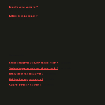
Temmuz 25, 2026
Kimlikte Alevi yazar mı ?
Temmuz 25, 2026
Kafamı açtın ne demek ?
Temmuz 23, 2026
Son yorumlar
Sadece hapşırma ve burun akıntısı nedir ?
için
admin
Sadece hapşırma ve burun akıntısı nedir ?
için
Tiryaki
Nakliyeciler kaç para alıyor ?
için
admin
Nakliyeciler kaç para alıyor ?
için
Arife
Gümrük süreçleri nelerdir ?
için
admin