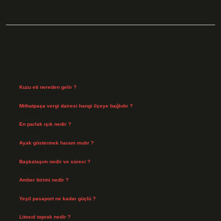
Sidebar
Son Yazılar
Kuzu eti nereden gelir ?
Ağustos 8, 2026
Mithatpaşa vergi dairesi hangi ilçeye bağlıdır ?
Ağustos 8, 2026
En parlak ışık nedir ?
Ağustos 6, 2026
Ayak göstermek haram mıdır ?
Ağustos 5, 2026
Başkalaşım nedir ve süreci ?
Ağustos 4, 2026
Amber birimi nedir ?
Ağustos 4, 2026
Yeşil pasaport ne kadar güçlü ?
Temmuz 29, 2026
Litosol toprak nedir ?