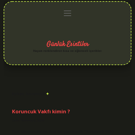
menüyü
Anasayfa
Gizlilik
Yasal
Hakkımızda
aç
Politikası
Uyarı
Günlük Esintiler
Hayatı renklendiren kısa ve eğlenceli içerikler.
Etiket:
koruncuk
Koruncuk Vakfı kimin ?
Tarih: Temmuz 6, 2026
Puri okuyucularına özel bu yazımızda “Koruncuk Vakfı